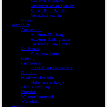
Volksfest Malchow
Müritzfest Waren (Müritz)
Seefest Röbel/Müritz
Müritzfest Rechlin
Freizeit
Wirtschaft
Autoservice
Autohaus Multhaup
Autohaus Schlingmann
Car-HiFi Tuning Center
Baufirmen
Fersemota Gmbh
Bildung
Fahrdienste
Taxi Pollin Röbel/Müritz
Finanzen
Handwerksbetriebe
Malermeister Kreye
Hilfe & Beratung
Künstler
Warener Innenstadt
Wirtschaft
Wohnen