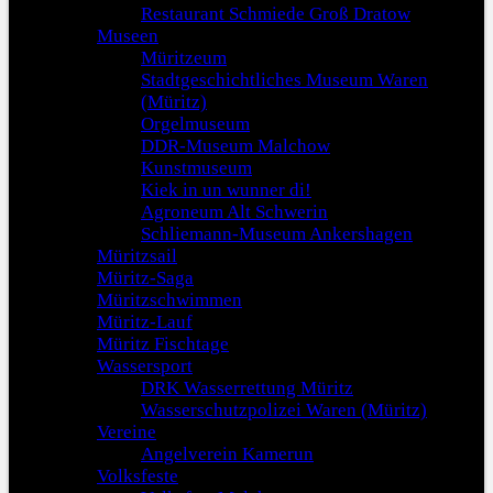
Restaurant Schmiede Groß Dratow
Museen
Müritzeum
Stadtgeschichtliches Museum Waren
(Müritz)
Orgelmuseum
DDR-Museum Malchow
Kunstmuseum
Kiek in un wunner di!
Agroneum Alt Schwerin
Schliemann-Museum Ankershagen
Müritzsail
Müritz-Saga
Müritzschwimmen
Müritz-Lauf
Müritz Fischtage
Wassersport
DRK Wasserrettung Müritz
Wasserschutzpolizei Waren (Müritz)
Vereine
Angelverein Kamerun
Volksfeste