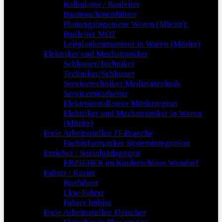
Kalkulator / Bauleiter
Baumaschinenführer
Planungsingenieur Waren (Müritz):
Bauleiter MOT
Leitplankenmonteur in Waren (Müritz)
Elektriker und Mechatroniker
Schlosser/Techniker
Techniker/Schlosser
Servicetechniker Medizintechnik
Servicemitarbeiter
Elektroinstallateur Müritzregion
Elektriker und Mechatroniker in Waren
(Müritz)
Freie Arbeitsstellen IT-Branche
Fachinformatiker Systemintegration
Erzieher / Sozialpädagogen
ERZIEHER im Kinderschloss Wendorf
Fahrer / Kurier
Busfahrer
Lkw-Fahrer
Fahrer Imbiss
Freie Arbeitsstellen Fleischer