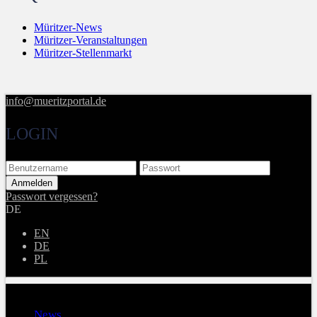
Müritzer-News
Müritzer-Veranstaltungen
Müritzer-Stellenmarkt
info@mueritzportal.de
LOGIN
Passwort vergessen?
DE
EN
DE
PL
Menu
News