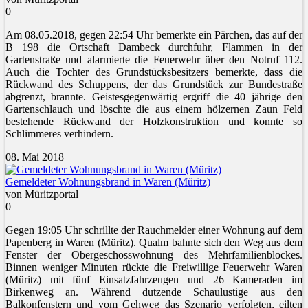
0
Am 08.05.2018, gegen 22:54 Uhr bemerkte ein Pärchen, das auf der
B 198 die Ortschaft Dambeck durchfuhr, Flammen in der
Gartenstraße und alarmierte die Feuerwehr über den Notruf 112.
Auch die Tochter des Grundstücksbesitzers bemerkte, dass die
Rückwand des Schuppens, der das Grundstück zur Bundestraße
abgrenzt, brannte. Geistesgegenwärtig ergriff die 40 jährige den
Gartenschlauch und löschte die aus einem hölzernen Zaun Feld
bestehende Rückwand der Holzkonstruktion und konnte so
Schlimmeres verhindern.
08. Mai 2018
Gemeldeter Wohnungsbrand in Waren (Müritz)
von Müritzportal
0
Gegen 19:05 Uhr schrillte der Rauchmelder einer Wohnung auf dem
Papenberg in Waren (Müritz). Qualm bahnte sich den Weg aus dem
Fenster der Obergeschosswohnung des Mehrfamilienblockes.
Binnen weniger Minuten rückte die Freiwillige Feuerwehr Waren
(Müritz) mit fünf Einsatzfahrzeugen und 26 Kameraden im
Birkenweg an. Während dutzende Schaulustige aus den
Balkonfenstern und vom Gehweg das Szenario verfolgten, eilten