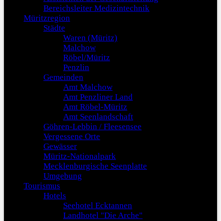
Bereichsleiter Medizintechnik
Müritzregion
Städte
Waren (Müritz)
Malchow
Röbel/Müritz
Penzlin
Gemeinden
Amt Malchow
Amt Penzliner Land
Amt Röbel-Müritz
Amt Seenlandschaft
Göhren-Lebbin / Fleesensee
Vergessene Orte
Gewässer
Müritz-Nationalpark
Mecklenburgische Seenplatte
Umgebung
Tourismus
Hotels
Seehotel Ecktannen
Landhotel "Die Arche"