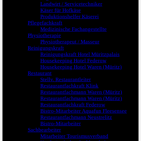
Landwirt / Servicetechniker
Käser für Hofkäse
Produktionshelfer Käserei
Pflegefachkraft
Medizinische Fachangestellte
Physiotherapie
Physiotherapeut / Masseur
Reinigungskraft
Reinigungskraft Hotel Müritzpalais
Housekeeping Hotel Federow
Housekeeping Hotel Waren (Müritz)
Restaurant
Stellv. Restaurantleiter
Restaurantfachkraft Klink
Restaurantfachmann Waren (Müritz)
Restaurantfachmann Waren (Müritz)
Restaurantfachkraft Federow
Bistro-Mitarbeiter Aquafun Fleesensee
Restaurantfachmann Neustrelitz
Bistro-Mitarbeiter
Sachbearbeiter
Mitarbeiter Tourismusverband