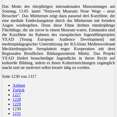
Das Motto des diesjährigen internationalen Museumstages am
Sonntag, 13.05. lautet "Netzwerk Museum: Neue Wege – neue
Besucher". Das Müritzeum zeigt dazu passend drei Kurzfilme, die
eine mediale Entdeckungstour durch das Müritzeum mit fremden
Augen wiedergeben. Denn diese Filme drehten minderjährige
Flüchtlinge, die nie zuvor in einem Museum waren. Entstanden sind
die Kurzfilme im Rahmen des europäischen Jugendfilmprojekts
YEAD [Young European Audience Development] mit
medienpädagogischer Unterstützung der RAAbatz Medienwerkstatt
Mecklenburgische Seenplattein enger Kooperation mit dem
Regionalen Beruflichen Bildungszentrum Müritz. Das Projekt
YEAD fördert benachteiligte Jugendliche in ihrem Recht auf
kulturelle Bildung, indem es ihnen Kultureinrichtungen zugänglich
macht und sie motiviert selbst kreativ tätig zu werden.
Seite 1230 von 1317
Anfang
Zurück
1227
1228
1229
1230
1231