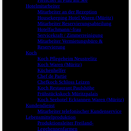
Fleischer in Plau am See
Hotelmitarbeiter
Mitarbeiter an der Rezeption
Housekeeping Hotel Waren (Müritz)
Mitarbeiter Reservierungsabteilung
Hotelfachmann/-frau
Servicekraft / Zimmerreinigung
Mitarbeiter Vermietungsbüro &
Reservierung
Koch
Koch Pflegeheim Neustrelitz
Koch Waren (Müritz)
Küchenhelfer
Chef de Partie
Chefkoch Schloss Leizen
Koch Restaurant Paulshöhe
Frühstückskoch Müritzpalais
Koch Seehotel Ecktannen Waren (Müritz)
Kundendienst
Mitarbeiter telefonischer Kundenservice
Lebensmittelproduktion
Produktionsleiter Freiland-
Legehennenfarmen