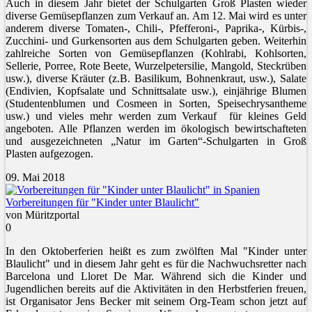
Auch in diesem Jahr bietet der Schulgarten Groß Plasten wieder
diverse Gemüsepflanzen zum Verkauf an. Am 12. Mai wird es unter
anderem diverse Tomaten-, Chili-, Pfefferoni-, Paprika-, Kürbis-,
Zucchini- und Gurkensorten aus dem Schulgarten geben. Weiterhin
zahlreiche Sorten von Gemüsepflanzen (Kohlrabi, Kohlsorten,
Sellerie, Porree, Rote Beete, Wurzelpetersilie, Mangold, Steckrüben
usw.), diverse Kräuter (z.B. Basilikum, Bohnenkraut, usw.), Salate
(Endivien, Kopfsalate und Schnittsalate usw.), einjährige Blumen
(Studentenblumen und Cosmeen in Sorten, Speisechrysantheme
usw.) und vieles mehr werden zum Verkauf für kleines Geld
angeboten. Alle Pflanzen werden im ökologisch bewirtschafteten
und ausgezeichneten „Natur im Garten“-Schulgarten in Groß
Plasten aufgezogen.
09. Mai 2018
Vorbereitungen für "Kinder unter Blaulicht"
von Müritzportal
0
In den Oktoberferien heißt es zum zwölften Mal "Kinder unter
Blaulicht" und in diesem Jahr geht es für die Nachwuchsretter nach
Barcelona und Lloret De Mar. Während sich die Kinder und
Jugendlichen bereits auf die Aktivitäten in den Herbstferien freuen,
ist Organisator Jens Becker mit seinem Org-Team schon jetzt auf