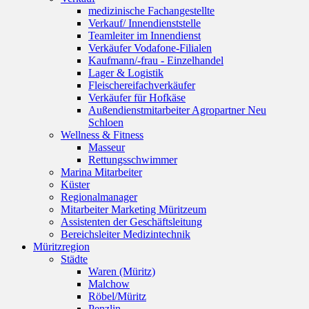
medizinische Fachangestellte
Verkauf/ Innendienststelle
Teamleiter im Innendienst
Verkäufer Vodafone-Filialen
Kaufmann/-frau - Einzelhandel
Lager & Logistik
Fleischereifachverkäufer
Verkäufer für Hofkäse
Außendienstmitarbeiter Agropartner Neu
Schloen
Wellness & Fitness
Masseur
Rettungsschwimmer
Marina Mitarbeiter
Küster
Regionalmanager
Mitarbeiter Marketing Müritzeum
Assistenten der Geschäftsleitung
Bereichsleiter Medizintechnik
Müritzregion
Städte
Waren (Müritz)
Malchow
Röbel/Müritz
Penzlin