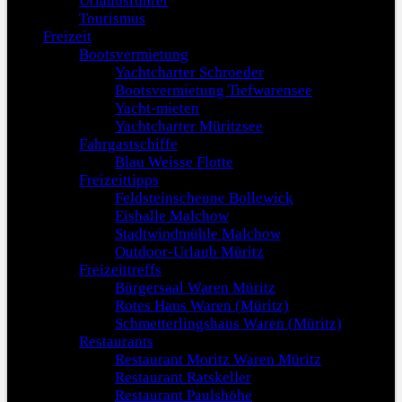
Urlaubsführer
Tourismus
Freizeit
Bootsvermietung
Yachtcharter Schroeder
Bootsvermietung Tiefwarensee
Yacht-mieten
Yachtcharter Müritzsee
Fahrgastschiffe
Blau Weisse Flotte
Freizeittipps
Feldsteinscheune Bollewick
Eishalle Malchow
Stadtwindmühle Malchow
Outdoor-Urlaub Müritz
Freizeittreffs
Bürgersaal Waren Müritz
Rotes Haus Waren (Müritz)
Schmetterlingshaus Waren (Müritz)
Restaurants
Restaurant Moritz Waren Müritz
Restaurant Ratskeller
Restaurant Paulshöhe