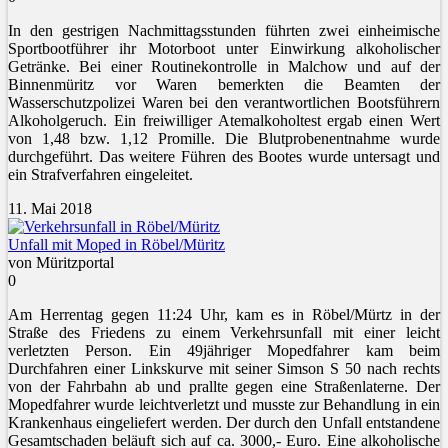
In den gestrigen Nachmittagsstunden führten zwei einheimische
Sportbootführer ihr Motorboot unter Einwirkung alkoholischer
Getränke. Bei einer Routinekontrolle in Malchow und auf der
Binnenmüritz vor Waren bemerkten die Beamten der
Wasserschutzpolizei Waren bei den verantwortlichen Bootsführern
Alkoholgeruch. Ein freiwilliger Atemalkoholtest ergab einen Wert
von 1,48 bzw. 1,12 Promille. Die Blutprobenentnahme wurde
durchgeführt. Das weitere Führen des Bootes wurde untersagt und
ein Strafverfahren eingeleitet.
11. Mai 2018
Unfall mit Moped in Röbel/Müritz
von Müritzportal
0
Am Herrentag gegen 11:24 Uhr, kam es in Röbel/Mürtz in der
Straße des Friedens zu einem Verkehrsunfall mit einer leicht
verletzten Person. Ein 49jähriger Mopedfahrer kam beim
Durchfahren einer Linkskurve mit seiner Simson S 50 nach rechts
von der Fahrbahn ab und prallte gegen eine Straßenlaterne. Der
Mopedfahrer wurde leichtverletzt und musste zur Behandlung in ein
Krankenhaus eingeliefert werden. Der durch den Unfall entstandene
Gesamtschaden beläuft sich auf ca. 3000,- Euro. Eine alkoholische