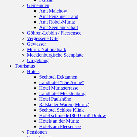
Gemeinden
Amt Malchow
Amt Penzliner Land
Amt Röbel-Müritz
Amt Seenlandschaft
Göhren-Lebbin / Fleesensee
Vergessene Orte
Gewässer
Müritz-Nationalpark
Mecklenburgische Seenplatte
Umgebung
Tourismus
Hotels
Seehotel Ecktannen
Landhotel "Die Arche"
Hotel Müritzterrasse
Landhotel Mecklenburg
Hotel Paulshöhe
Ratskeller Waren (Müritz)
Seehotel Schloss Klink
Hotel schmiede1860 Groß Dratow
Hotels an der Müritz
Hotels am Fleesensee
Pensionen