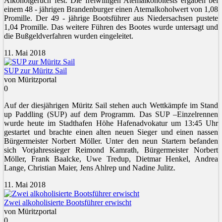
Alkoholgeruch fest. Die freiwilligen Atemalkoholtests ergaben bei
einem 48 - jährigen Brandenburger einen Atemalkoholwert von 1,08
Promille. Der 49 - jährige Bootsführer aus Niedersachsen pustete
1,04 Promille. Das weitere Führen des Bootes wurde untersagt und
die Bußgeldverfahren wurden eingeleitet.
11. Mai 2018
SUP zur Müritz Sail
von Müritzportal
0
Auf der diesjährigen Müritz Sail stehen auch Wettkämpfe im Stand
up Paddling (SUP) auf dem Programm. Das SUP –Einzelrennen
wurde heute im Stadthafen Höhe Hafenadvokatur um 13:45 Uhr
gestartet und brachte einen alten neuen Sieger und einen nassen
Bürgermeister Norbert Möller. Unter den neun Startern befanden
sich Vorjahressieger Reimond Kamrath, Bürgermeister Norbert
Möller, Frank Baalcke, Uwe Tredup, Dietmar Henkel, Andrea
Lange, Christian Maier, Jens Ahlrep und Nadine Julitz.
11. Mai 2018
Zwei alkoholisierte Bootsführer erwischt
von Müritzportal
0