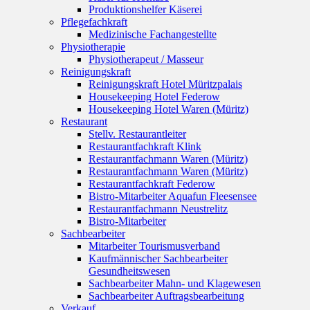
Produktionshelfer Käserei
Pflegefachkraft
Medizinische Fachangestellte
Physiotherapie
Physiotherapeut / Masseur
Reinigungskraft
Reinigungskraft Hotel Müritzpalais
Housekeeping Hotel Federow
Housekeeping Hotel Waren (Müritz)
Restaurant
Stellv. Restaurantleiter
Restaurantfachkraft Klink
Restaurantfachmann Waren (Müritz)
Restaurantfachmann Waren (Müritz)
Restaurantfachkraft Federow
Bistro-Mitarbeiter Aquafun Fleesensee
Restaurantfachmann Neustrelitz
Bistro-Mitarbeiter
Sachbearbeiter
Mitarbeiter Tourismusverband
Kaufmännischer Sachbearbeiter
Gesundheitswesen
Sachbearbeiter Mahn- und Klagewesen
Sachbearbeiter Auftragsbearbeitung
Verkauf