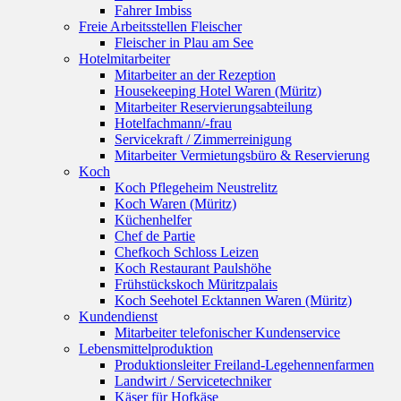
Fahrer Imbiss
Freie Arbeitsstellen Fleischer
Fleischer in Plau am See
Hotelmitarbeiter
Mitarbeiter an der Rezeption
Housekeeping Hotel Waren (Müritz)
Mitarbeiter Reservierungsabteilung
Hotelfachmann/-frau
Servicekraft / Zimmerreinigung
Mitarbeiter Vermietungsbüro & Reservierung
Koch
Koch Pflegeheim Neustrelitz
Koch Waren (Müritz)
Küchenhelfer
Chef de Partie
Chefkoch Schloss Leizen
Koch Restaurant Paulshöhe
Frühstückskoch Müritzpalais
Koch Seehotel Ecktannen Waren (Müritz)
Kundendienst
Mitarbeiter telefonischer Kundenservice
Lebensmittelproduktion
Produktionsleiter Freiland-Legehennenfarmen
Landwirt / Servicetechniker
Käser für Hofkäse