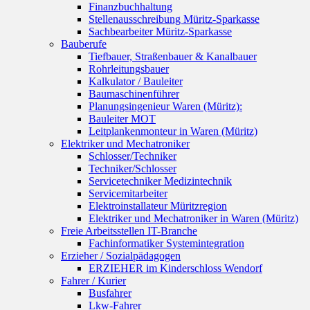
Finanzbuchhaltung
Stellenausschreibung Müritz-Sparkasse
Sachbearbeiter Müritz-Sparkasse
Bauberufe
Tiefbauer, Straßenbauer & Kanalbauer
Rohrleitungsbauer
Kalkulator / Bauleiter
Baumaschinenführer
Planungsingenieur Waren (Müritz):
Bauleiter MOT
Leitplankenmonteur in Waren (Müritz)
Elektriker und Mechatroniker
Schlosser/Techniker
Techniker/Schlosser
Servicetechniker Medizintechnik
Servicemitarbeiter
Elektroinstallateur Müritzregion
Elektriker und Mechatroniker in Waren (Müritz)
Freie Arbeitsstellen IT-Branche
Fachinformatiker Systemintegration
Erzieher / Sozialpädagogen
ERZIEHER im Kinderschloss Wendorf
Fahrer / Kurier
Busfahrer
Lkw-Fahrer