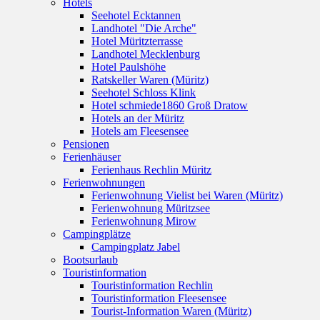
Hotels
Seehotel Ecktannen
Landhotel "Die Arche"
Hotel Müritzterrasse
Landhotel Mecklenburg
Hotel Paulshöhe
Ratskeller Waren (Müritz)
Seehotel Schloss Klink
Hotel schmiede1860 Groß Dratow
Hotels an der Müritz
Hotels am Fleesensee
Pensionen
Ferienhäuser
Ferienhaus Rechlin Müritz
Ferienwohnungen
Ferienwohnung Vielist bei Waren (Müritz)
Ferienwohnung Müritzsee
Ferienwohnung Mirow
Campingplätze
Campingplatz Jabel
Bootsurlaub
Touristinformation
Touristinformation Rechlin
Touristinformation Fleesensee
Tourist-Information Waren (Müritz)