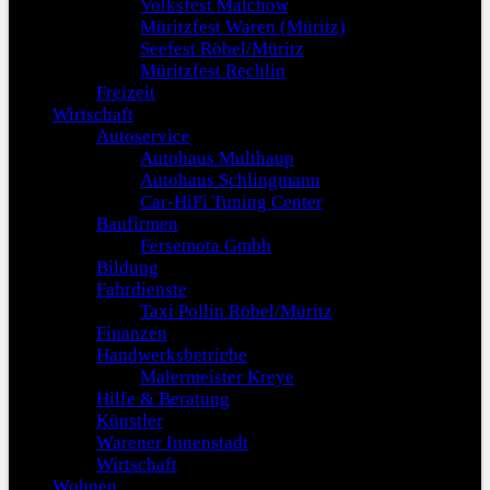
Volksfest Malchow
Müritzfest Waren (Müritz)
Seefest Röbel/Müritz
Müritzfest Rechlin
Freizeit
Wirtschaft
Autoservice
Autohaus Multhaup
Autohaus Schlingmann
Car-HiFi Tuning Center
Baufirmen
Fersemota Gmbh
Bildung
Fahrdienste
Taxi Pollin Röbel/Müritz
Finanzen
Handwerksbetriebe
Malermeister Kreye
Hilfe & Beratung
Künstler
Warener Innenstadt
Wirtschaft
Wohnen