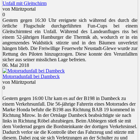
Unfall mit Gleitschirm
von Müritzportal
0
Gestern gegen 16:30 Uhr ereignete sich während des durch die
örtliche Flugschule durchgeführten Fun-Cups bei einem
Gleitschirmtest ein Unfall. Während des Landeanfluges riss bei
einem 52-jährigen Hamburger die Thermik ab, wodurch er in ein
angrenzendes Waldstück stürzte und in den Bäumen unverletzt
hängen blieb. Die Freiwillige Feuerwehr Neustadt-Glewe wurde zur
Rettung des Piloten hinzugezogen. Diese konnte den Verunfallten
sicher aus seiner misslichen Lage befreien.
06. Mai 2018
Motorradunfall bei Dambeck
von Müritzportal
0
Gestern gegen 16:00 Uhr kam es auf der B198 in Dambeck zu
einem Verkehrsunfall. Die 56-jährige Fahrerin eines Motorrades der
Marke Honda befuhr die B198 aus Richtung BAB 19 kommend in
Richtung Mirow. In der Ortslage Dambeck beabsichtigte sie nach
links in Richtung Röbel abzubiegen. Beim Abbiegen stieß sie mit
dem Vorderrad gegen die Bordsteinkante der dortigen Verkehrsinsel.
Dadurch verlor sie die Kontrolle über das Fahrzeug und stürzte mit
diesem. Dabei zog sie sich Verletzungen an der Schulter zu und