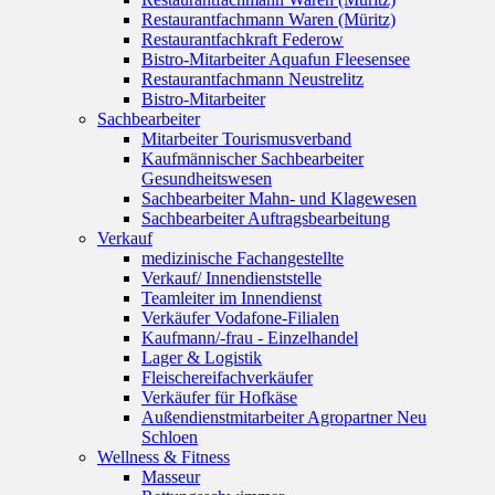
Restaurantfachmann Waren (Müritz)
Restaurantfachkraft Federow
Bistro-Mitarbeiter Aquafun Fleesensee
Restaurantfachmann Neustrelitz
Bistro-Mitarbeiter
Sachbearbeiter
Mitarbeiter Tourismusverband
Kaufmännischer Sachbearbeiter
Gesundheitswesen
Sachbearbeiter Mahn- und Klagewesen
Sachbearbeiter Auftragsbearbeitung
Verkauf
medizinische Fachangestellte
Verkauf/ Innendienststelle
Teamleiter im Innendienst
Verkäufer Vodafone-Filialen
Kaufmann/-frau - Einzelhandel
Lager & Logistik
Fleischereifachverkäufer
Verkäufer für Hofkäse
Außendienstmitarbeiter Agropartner Neu
Schloen
Wellness & Fitness
Masseur