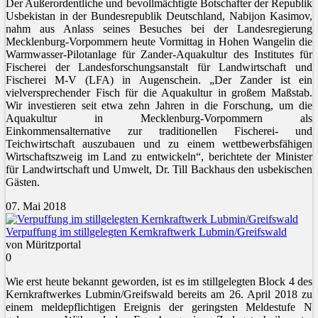
Der Außerordentliche und bevollmächtigte Botschafter der Republik
Usbekistan in der Bundesrepublik Deutschland, Nabijon Kasimov,
nahm aus Anlass seines Besuches bei der Landesregierung
Mecklenburg-Vorpommern heute Vormittag in Hohen Wangelin die
Warmwasser-Pilotanlage für Zander-Aquakultur des Institutes für
Fischerei der Landesforschungsanstalt für Landwirtschaft und
Fischerei M-V (LFA) in Augenschein. „Der Zander ist ein
vielversprechender Fisch für die Aquakultur in großem Maßstab.
Wir investieren seit etwa zehn Jahren in die Forschung, um die
Aquakultur in Mecklenburg-Vorpommern als
Einkommensalternative zur traditionellen Fischerei- und
Teichwirtschaft auszubauen und zu einem wettbewerbsfähigen
Wirtschaftszweig im Land zu entwickeln“, berichtete der Minister
für Landwirtschaft und Umwelt, Dr. Till Backhaus den usbekischen
Gästen.
07. Mai 2018
Verpuffung im stillgelegten Kernkraftwerk Lubmin/Greifswald
von Müritzportal
0
Wie erst heute bekannt geworden, ist es im stillgelegten Block 4 des
Kernkraftwerkes Lubmin/Greifswald bereits am 26. April 2018 zu
einem meldepflichtigen Ereignis der geringsten Meldestufe N