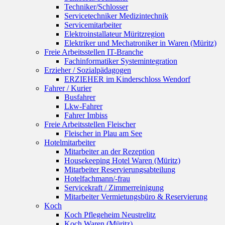
Techniker/Schlosser
Servicetechniker Medizintechnik
Servicemitarbeiter
Elektroinstallateur Müritzregion
Elektriker und Mechatroniker in Waren (Müritz)
Freie Arbeitsstellen IT-Branche
Fachinformatiker Systemintegration
Erzieher / Sozialpädagogen
ERZIEHER im Kinderschloss Wendorf
Fahrer / Kurier
Busfahrer
Lkw-Fahrer
Fahrer Imbiss
Freie Arbeitsstellen Fleischer
Fleischer in Plau am See
Hotelmitarbeiter
Mitarbeiter an der Rezeption
Housekeeping Hotel Waren (Müritz)
Mitarbeiter Reservierungsabteilung
Hotelfachmann/-frau
Servicekraft / Zimmerreinigung
Mitarbeiter Vermietungsbüro & Reservierung
Koch
Koch Pflegeheim Neustrelitz
Koch Waren (Müritz)