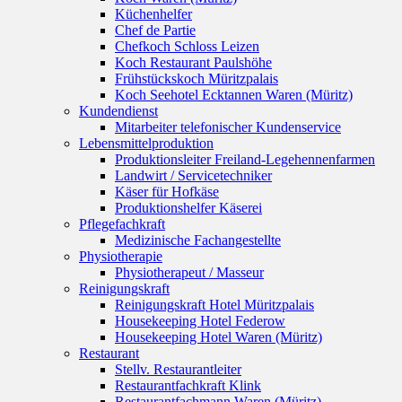
Küchenhelfer
Chef de Partie
Chefkoch Schloss Leizen
Koch Restaurant Paulshöhe
Frühstückskoch Müritzpalais
Koch Seehotel Ecktannen Waren (Müritz)
Kundendienst
Mitarbeiter telefonischer Kundenservice
Lebensmittelproduktion
Produktionsleiter Freiland-Legehennenfarmen
Landwirt / Servicetechniker
Käser für Hofkäse
Produktionshelfer Käserei
Pflegefachkraft
Medizinische Fachangestellte
Physiotherapie
Physiotherapeut / Masseur
Reinigungskraft
Reinigungskraft Hotel Müritzpalais
Housekeeping Hotel Federow
Housekeeping Hotel Waren (Müritz)
Restaurant
Stellv. Restaurantleiter
Restaurantfachkraft Klink
Restaurantfachmann Waren (Müritz)