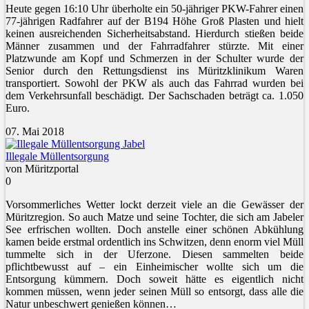
Heute gegen 16:10 Uhr überholte ein 50-jähriger PKW-Fahrer einen
77-jährigen Radfahrer auf der B194 Höhe Groß Plasten und hielt
keinen ausreichenden Sicherheitsabstand. Hierdurch stießen beide
Männer zusammen und der Fahrradfahrer stürzte. Mit einer
Platzwunde am Kopf und Schmerzen in der Schulter wurde der
Senior durch den Rettungsdienst ins Müritzklinikum Waren
transportiert. Sowohl der PKW als auch das Fahrrad wurden bei
dem Verkehrsunfall beschädigt. Der Sachschaden beträgt ca. 1.050
Euro.
07. Mai 2018
Illegale Müllentsorgung
von Müritzportal
0
Vorsommerliches Wetter lockt derzeit viele an die Gewässer der
Müritzregion. So auch Matze und seine Tochter, die sich am Jabeler
See erfrischen wollten. Doch anstelle einer schönen Abkühlung
kamen beide erstmal ordentlich ins Schwitzen, denn enorm viel Müll
tummelte sich in der Uferzone. Diesen sammelten beide
pflichtbewusst auf – ein Einheimischer wollte sich um die
Entsorgung kümmern. Doch soweit hätte es eigentlich nicht
kommen müssen, wenn jeder seinen Müll so entsorgt, dass alle die
Natur unbeschwert genießen können…