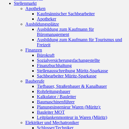
Stellenmarkt
Apotheken
Kaufmännischer Sachbearbeiter
Apotheker
Ausbildungsplätze
Ausbildung zum Kaufmann für
Büromanagement
Ausbildung zum Kaufmann für Tourismus und
Freizeit
Finanzen
Bürokraft
Sozialversicherungsfachangestellte
Finanzbuchhaltung
Stellenausschreibung Müritz-Sparkasse
Sachbearbeiter Müritz-Sparkasse
Bauberufe
Tiefbauer, Straßenbauer & Kanalbauer
Rohrleitungsbauer
Kalkulator / Bauleiter
Baumaschinenführer
Planungsingenieur Waren (Müritz):
Bauleiter MOT
Leitplankenmonteur in Waren (Müritz)
Elektriker und Mechatroniker
Schlosser/Techniker