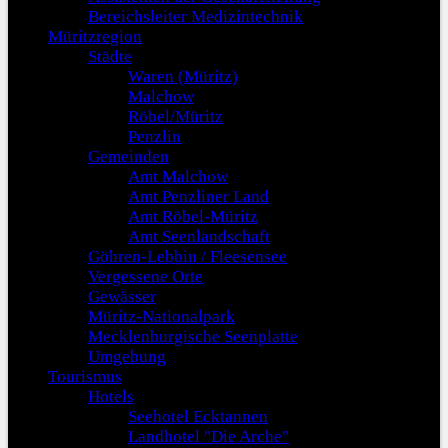
Bereichsleiter Medizintechnik
Müritzregion
Städte
Waren (Müritz)
Malchow
Röbel/Müritz
Penzlin
Gemeinden
Amt Malchow
Amt Penzliner Land
Amt Röbel-Müritz
Amt Seenlandschaft
Göhren-Lebbin / Fleesensee
Vergessene Orte
Gewässer
Müritz-Nationalpark
Mecklenburgische Seenplatte
Umgebung
Tourismus
Hotels
Seehotel Ecktannen
Landhotel "Die Arche"