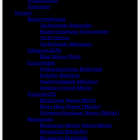
Urlaubsführer
Tourismus
Freizeit
Bootsvermietung
Yachtcharter Schroeder
Bootsvermietung Tiefwarensee
Yacht-mieten
Yachtcharter Müritzsee
Fahrgastschiffe
Blau Weisse Flotte
Freizeittipps
Feldsteinscheune Bollewick
Eishalle Malchow
Stadtwindmühle Malchow
Outdoor-Urlaub Müritz
Freizeittreffs
Bürgersaal Waren Müritz
Rotes Haus Waren (Müritz)
Schmetterlingshaus Waren (Müritz)
Restaurants
Restaurant Moritz Waren Müritz
Restaurant Ratskeller
Restaurant Paulshöhe