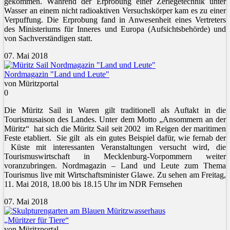
gekommen. Während der Erprobung einer Zerlegetechnik unter
Wasser an einem nicht radioaktiven Versuchskörper kam es zu einer
Verpuffung. Die Erprobung fand in Anwesenheit eines Vertreters
des Ministeriums für Inneres und Europa (Aufsichtsbehörde) und
von Sachverständigen statt.
07. Mai 2018
Nordmagazin "Land und Leute"
von Müritzportal
0
Die Müritz Sail in Waren gilt traditionell als Auftakt in die
Tourismusaison des Landes. Unter dem Motto „Ansommern an der
Müritz“ hat sich die Müritz Sail seit 2002 im Reigen der maritimen
Feste etabliert. Sie gilt als ein gutes Beispiel dafür, wie fernab der
Küste mit interessanten Veranstaltungen versucht wird, die
Tourismuswirtschaft in Mecklenburg-Vorpommern weiter
voranzubringen. Nordmagazin – Land und Leute zum Thema
Tourismus live mit Wirtschaftsminister Glawe. Zu sehen am Freitag,
11. Mai 2018, 18.00 bis 18.15 Uhr im NDR Fernsehen
07. Mai 2018
„Müritzer für Tiere“
von Müritzportal