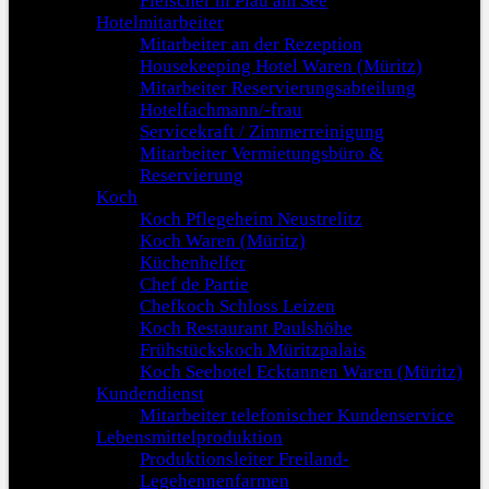
Fleischer in Plau am See
Hotelmitarbeiter
Mitarbeiter an der Rezeption
Housekeeping Hotel Waren (Müritz)
Mitarbeiter Reservierungsabteilung
Hotelfachmann/-frau
Servicekraft / Zimmerreinigung
Mitarbeiter Vermietungsbüro &
Reservierung
Koch
Koch Pflegeheim Neustrelitz
Koch Waren (Müritz)
Küchenhelfer
Chef de Partie
Chefkoch Schloss Leizen
Koch Restaurant Paulshöhe
Frühstückskoch Müritzpalais
Koch Seehotel Ecktannen Waren (Müritz)
Kundendienst
Mitarbeiter telefonischer Kundenservice
Lebensmittelproduktion
Produktionsleiter Freiland-
Legehennenfarmen