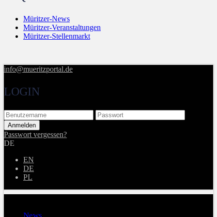
Müritzer-News
Müritzer-Veranstaltungen
Müritzer-Stellenmarkt
info@mueritzportal.de
LOGIN
Passwort vergessen?
DE
EN
DE
PL
Menu
News