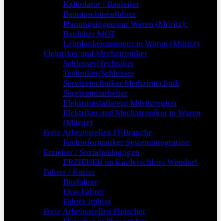
Kalkulator / Bauleiter
Baumaschinenführer
Planungsingenieur Waren (Müritz):
Bauleiter MOT
Leitplankenmonteur in Waren (Müritz)
Elektriker und Mechatroniker
Schlosser/Techniker
Techniker/Schlosser
Servicetechniker Medizintechnik
Servicemitarbeiter
Elektroinstallateur Müritzregion
Elektriker und Mechatroniker in Waren
(Müritz)
Freie Arbeitsstellen IT-Branche
Fachinformatiker Systemintegration
Erzieher / Sozialpädagogen
ERZIEHER im Kinderschloss Wendorf
Fahrer / Kurier
Busfahrer
Lkw-Fahrer
Fahrer Imbiss
Freie Arbeitsstellen Fleischer