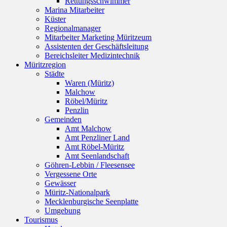
Rettungsschwimmer
Marina Mitarbeiter
Küster
Regionalmanager
Mitarbeiter Marketing Müritzeum
Assistenten der Geschäftsleitung
Bereichsleiter Medizintechnik
Müritzregion
Städte
Waren (Müritz)
Malchow
Röbel/Müritz
Penzlin
Gemeinden
Amt Malchow
Amt Penzliner Land
Amt Röbel-Müritz
Amt Seenlandschaft
Göhren-Lebbin / Fleesensee
Vergessene Orte
Gewässer
Müritz-Nationalpark
Mecklenburgische Seenplatte
Umgebung
Tourismus