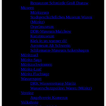
Restaurant Schmiede Groß Dratow
Museen
Müritzeum
Stadtgeschichtliches Museum Waren
(Müritz)
Orgelmuseum
DDR-Museum Malchow
Kunstmuseum
Kiek in un wunner di!
Agroneum Alt Schwerin
Schliemann-Museum Ankershagen
Müritzsail
Müritz-Saga
Müritzschwimmen
Müritz-Lauf
Müritz Fischtage
Wassersport
DRK Wasserrettung Müritz
Wasserschutzpolizei Waren (Müritz)
Vereine
Angelverein Kamerun
Volksfeste