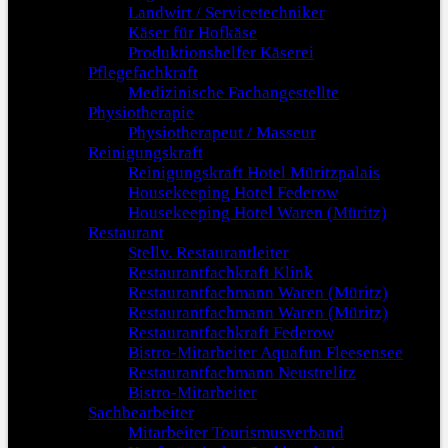
Landwirt / Servicetechniker
Käser für Hofkäse
Produktionshelfer Käserei
Pflegefachkraft
Medizinische Fachangestellte
Physiotherapie
Physiotherapeut / Masseur
Reinigungskraft
Reinigungskraft Hotel Müritzpalais
Housekeeping Hotel Federow
Housekeeping Hotel Waren (Müritz)
Restaurant
Stellv. Restaurantleiter
Restaurantfachkraft Klink
Restaurantfachmann Waren (Müritz)
Restaurantfachmann Waren (Müritz)
Restaurantfachkraft Federow
Bistro-Mitarbeiter Aquafun Fleesensee
Restaurantfachmann Neustrelitz
Bistro-Mitarbeiter
Sachbearbeiter
Mitarbeiter Tourismusverband