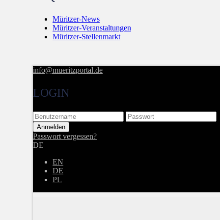
Müritzer-News
Müritzer-Veranstaltungen
Müritzer-Stellenmarkt
info@mueritzportal.de
LOGIN
Passwort vergessen?
DE
EN
DE
PL