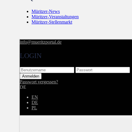
Müritzer-News
Müritzer-Veranstaltungen
Müritzer-Stellenmarkt
info@mueritzportal.de
LOGIN
Passwort vergessen?
DE
EN
DE
PL