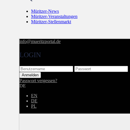
Müritzer-News
Müritzer-Veranstaltungen
Müritzer-Stellenmarkt
info@mueritzportal.de
LOGIN
Passwort vergessen?
DE
EN
DE
PL