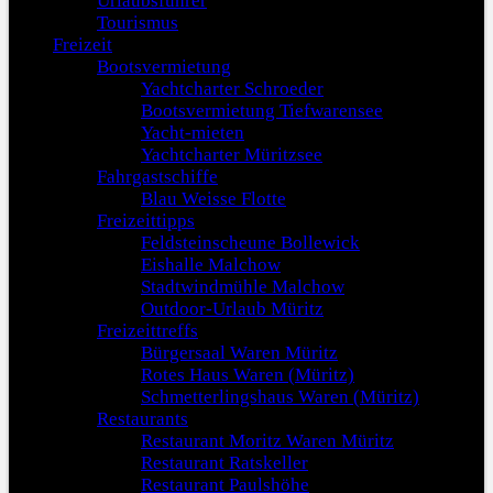
Urlaubsführer
Tourismus
Freizeit
Bootsvermietung
Yachtcharter Schroeder
Bootsvermietung Tiefwarensee
Yacht-mieten
Yachtcharter Müritzsee
Fahrgastschiffe
Blau Weisse Flotte
Freizeittipps
Feldsteinscheune Bollewick
Eishalle Malchow
Stadtwindmühle Malchow
Outdoor-Urlaub Müritz
Freizeittreffs
Bürgersaal Waren Müritz
Rotes Haus Waren (Müritz)
Schmetterlingshaus Waren (Müritz)
Restaurants
Restaurant Moritz Waren Müritz
Restaurant Ratskeller
Restaurant Paulshöhe