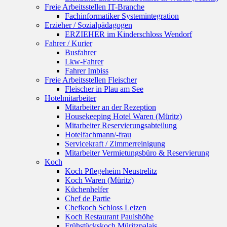
Freie Arbeitsstellen IT-Branche
Fachinformatiker Systemintegration
Erzieher / Sozialpädagogen
ERZIEHER im Kinderschloss Wendorf
Fahrer / Kurier
Busfahrer
Lkw-Fahrer
Fahrer Imbiss
Freie Arbeitsstellen Fleischer
Fleischer in Plau am See
Hotelmitarbeiter
Mitarbeiter an der Rezeption
Housekeeping Hotel Waren (Müritz)
Mitarbeiter Reservierungsabteilung
Hotelfachmann/-frau
Servicekraft / Zimmerreinigung
Mitarbeiter Vermietungsbüro & Reservierung
Koch
Koch Pflegeheim Neustrelitz
Koch Waren (Müritz)
Küchenhelfer
Chef de Partie
Chefkoch Schloss Leizen
Koch Restaurant Paulshöhe
Frühstückskoch Müritzpalais