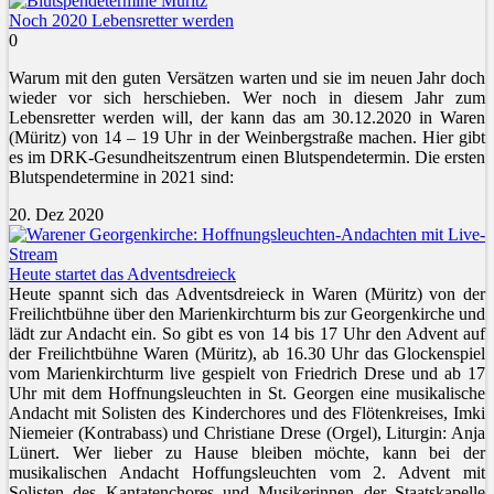
Noch 2020 Lebensretter werden
0
Warum mit den guten Versätzen warten und sie im neuen Jahr doch
wieder vor sich herschieben. Wer noch in diesem Jahr zum
Lebensretter werden will, der kann das am 30.12.2020 in Waren
(Müritz) von 14 – 19 Uhr in der Weinbergstraße machen. Hier gibt
es im DRK-Gesundheitszentrum einen Blutspendetermin. Die ersten
Blutspendetermine in 2021 sind:
20. Dez 2020
Heute startet das Adventsdreieck
Heute spannt sich das Adventsdreieck in Waren (Müritz) von der
Freilichtbühne über den Marienkirchturm bis zur Georgenkirche und
lädt zur Andacht ein. So gibt es von 14 bis 17 Uhr den Advent auf
der Freilichtbühne Waren (Müritz), ab 16.30 Uhr das Glockenspiel
vom Marienkirchturm live gespielt von Friedrich Drese und ab 17
Uhr mit dem Hoffnungsleuchten in St. Georgen eine musikalische
Andacht mit Solisten des Kinderchores und des Flötenkreises, Imki
Niemeier (Kontrabass) und Christiane Drese (Orgel), Liturgin: Anja
Lünert. Wer lieber zu Hause bleiben möchte, kann bei der
musikalischen Andacht Hoffungsleuchten vom 2. Advent mit
Solisten des Kantatenchores und Musikerinnen der Staatskapelle