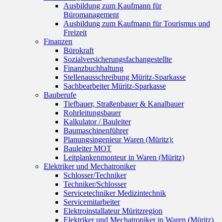
Ausbildung zum Kaufmann für
Büromanagement
Ausbildung zum Kaufmann für Tourismus und
Freizeit
Finanzen
Bürokraft
Sozialversicherungsfachangestellte
Finanzbuchhaltung
Stellenausschreibung Müritz-Sparkasse
Sachbearbeiter Müritz-Sparkasse
Bauberufe
Tiefbauer, Straßenbauer & Kanalbauer
Rohrleitungsbauer
Kalkulator / Bauleiter
Baumaschinenführer
Planungsingenieur Waren (Müritz):
Bauleiter MOT
Leitplankenmonteur in Waren (Müritz)
Elektriker und Mechatroniker
Schlosser/Techniker
Techniker/Schlosser
Servicetechniker Medizintechnik
Servicemitarbeiter
Elektroinstallateur Müritzregion
Elektriker und Mechatroniker in Waren (Müritz)