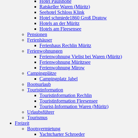
Hotel Paulshöhe
Ratskeller Waren (Müritz)
Seehotel Schloss Klink
Hotel schmiede1860 Groß Dratow
Hotels an der Müritz
Hotels am Fleesensee
Pensionen
Ferienhäuser
Ferienhaus Rechlin Müritz
Ferienwohnungen
Ferienwohnung Vielist bei Waren (Müritz)
Ferienwohnung Müritzsee
Ferienwohnung Mirow
Campingplätze
Campingplatz Jabel
Bootsurlaub
Touristinformation
Touristinformation Rechlin
Touristinformation Fleesensee
Tourist-Information Waren (Müritz)
Urlaubsführer
Tourismus
Freizeit
Bootsvermietung
Yachtcharter Schroeder