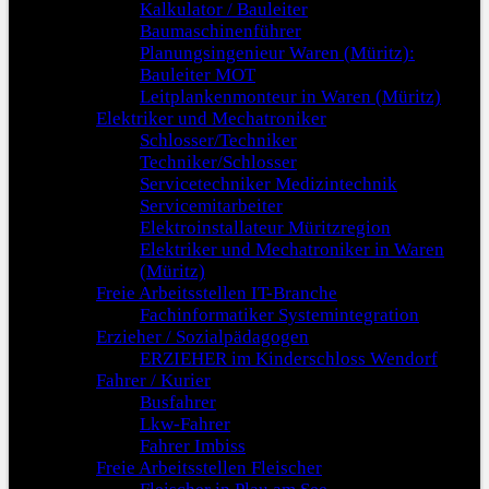
Kalkulator / Bauleiter
Baumaschinenführer
Planungsingenieur Waren (Müritz):
Bauleiter MOT
Leitplankenmonteur in Waren (Müritz)
Elektriker und Mechatroniker
Schlosser/Techniker
Techniker/Schlosser
Servicetechniker Medizintechnik
Servicemitarbeiter
Elektroinstallateur Müritzregion
Elektriker und Mechatroniker in Waren
(Müritz)
Freie Arbeitsstellen IT-Branche
Fachinformatiker Systemintegration
Erzieher / Sozialpädagogen
ERZIEHER im Kinderschloss Wendorf
Fahrer / Kurier
Busfahrer
Lkw-Fahrer
Fahrer Imbiss
Freie Arbeitsstellen Fleischer