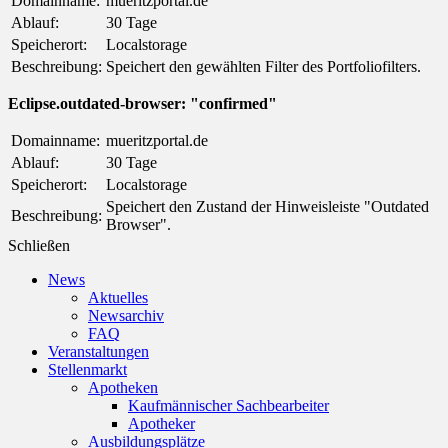
Domainname:
mueritzportal.de
Ablauf:
30 Tage
Speicherort:
Localstorage
Beschreibung:
Speichert den gewählten Filter des Portfoliofilters.
Eclipse.outdated-browser: "confirmed"
Domainname:
mueritzportal.de
Ablauf:
30 Tage
Speicherort:
Localstorage
Speichert den Zustand der Hinweisleiste "Outdated
Beschreibung:
Browser".
Schließen
News
Aktuelles
Newsarchiv
FAQ
Veranstaltungen
Stellenmarkt
Apotheken
Kaufmännischer Sachbearbeiter
Apotheker
Ausbildungsplätze