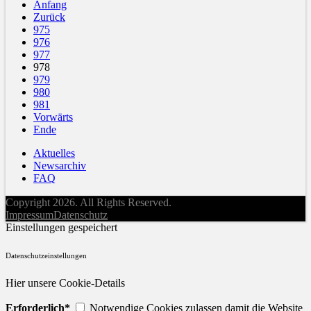
Anfang
Zurück
975
976
977
978
979
980
981
Vorwärts
Ende
Aktuelles
Newsarchiv
FAQ
Copyright 2026. All Rights Reserved.
Impressum
Datenschutz
Einstellungen gespeichert
Datenschutzeinstellungen
Hier unsere Cookie-Details
Erforderlich*
Notwendige Cookies zulassen damit die Website