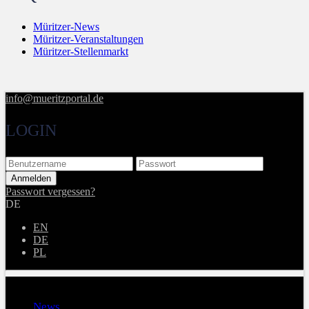
Müritzer-News
Müritzer-Veranstaltungen
Müritzer-Stellenmarkt
info@mueritzportal.de
LOGIN
Passwort vergessen?
DE
EN
DE
PL
Menu
News