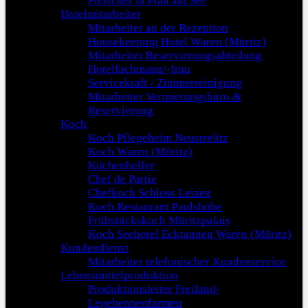
Fleischer in Plau am See
Hotelmitarbeiter
Mitarbeiter an der Rezeption
Housekeeping Hotel Waren (Müritz)
Mitarbeiter Reservierungsabteilung
Hotelfachmann/-frau
Servicekraft / Zimmerreinigung
Mitarbeiter Vermietungsbüro &
Reservierung
Koch
Koch Pflegeheim Neustrelitz
Koch Waren (Müritz)
Küchenhelfer
Chef de Partie
Chefkoch Schloss Leizen
Koch Restaurant Paulshöhe
Frühstückskoch Müritzpalais
Koch Seehotel Ecktannen Waren (Müritz)
Kundendienst
Mitarbeiter telefonischer Kundenservice
Lebensmittelproduktion
Produktionsleiter Freiland-
Legehennenfarmen