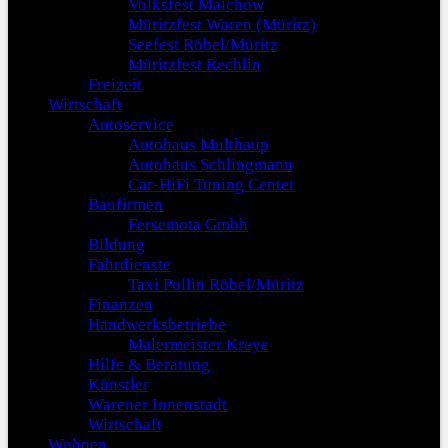
Volksfest Malchow
Müritzfest Waren (Müritz)
Seefest Röbel/Müritz
Müritzfest Rechlin
Freizeit
Wirtschaft
Autoservice
Autohaus Multhaup
Autohaus Schlingmann
Car-HiFi Tuning Center
Baufirmen
Fersemota Gmbh
Bildung
Fahrdienste
Taxi Pollin Röbel/Müritz
Finanzen
Handwerksbetriebe
Malermeister Kreye
Hilfe & Beratung
Künstler
Warener Innenstadt
Wirtschaft
Wohnen