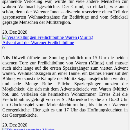
spannende Verlosung war, wurde für viele andere Menschen zur
wahren Weihnachtsgeschichte. Der Grund, so einfach, wie auch
schön, denn der Warener Innenstadtverein reservierte einen Teil der
gesponserten Weihnachtsgänse für Bedürftige und vom Schicksal
geprägte Menschen der Müritzregion.
20. Dez 2020
Advent auf der Warener Freilichtbühne
0
Nils Düwell öffnete am Sonntag pünktlich um 15 Uhr die beiden
eisernen Tore zur Freilichtbühne von Waren (Müritz) und musste
auch nicht lange auf die ersten Spaziergänger zum vierten Advent
warten. Weihnachtskugeln an einer Tanne, ein kleines Feuer auf der
Bühne, wo sonst die Kämpfe der Müritz Saga ausgefochten werden,
und jede Menge Ruhe. Etliche Spaziergänger nutzten die
Möglichkeit, die sich mit dem Adventsdreieck von Waren (Müritz)
bot, und verließen die heimischen Wohnzimmer. Erstes Ziel die
Freilichtbühne, gefolgt von der St. Marienkirche, die ab 16:30 Uhr
ein Glockenspiel vom Marienkirchturm bot, bis hin zur Warener
Georgenkirche. Hier gab es um 17 Uhr das Hoffnungsleuchten in
der Georgenkirche.
20. Dez 2020