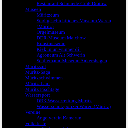
Restaurant Schmiede Groß Dratow
Museen
Müritzeum
Stadtgeschichtliches Museum Waren
(Müritz)
Orgelmuseum
DDR-Museum Malchow
Kunstmuseum
Kiek in un wunner di!
Agroneum Alt Schwerin
Schliemann-Museum Ankershagen
Müritzsail
Müritz-Saga
Müritzschwimmen
Müritz-Lauf
Müritz Fischtage
Wassersport
DRK Wasserrettung Müritz
Wasserschutzpolizei Waren (Müritz)
Vereine
Angelverein Kamerun
Volksfeste