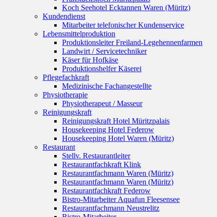
Koch Seehotel Ecktannen Waren (Müritz)
Kundendienst
Mitarbeiter telefonischer Kundenservice
Lebensmittelproduktion
Produktionsleiter Freiland-Legehennenfarmen
Landwirt / Servicetechniker
Käser für Hofkäse
Produktionshelfer Käserei
Pflegefachkraft
Medizinische Fachangestellte
Physiotherapie
Physiotherapeut / Masseur
Reinigungskraft
Reinigungskraft Hotel Müritzpalais
Housekeeping Hotel Federow
Housekeeping Hotel Waren (Müritz)
Restaurant
Stellv. Restaurantleiter
Restaurantfachkraft Klink
Restaurantfachmann Waren (Müritz)
Restaurantfachmann Waren (Müritz)
Restaurantfachkraft Federow
Bistro-Mitarbeiter Aquafun Fleesensee
Restaurantfachmann Neustrelitz
Bistro-Mitarbeiter