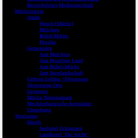
Bereichsleiter Medizintechnik
Müritzregion
Städte
Waren (Müritz)
Malchow
Röbel/Müritz
Penzlin
Gemeinden
Amt Malchow
Amt Penzliner Land
Amt Röbel-Müritz
Amt Seenlandschaft
Göhren-Lebbin / Fleesensee
Vergessene Orte
Gewässer
Müritz-Nationalpark
Mecklenburgische Seenplatte
Umgebung
Tourismus
Hotels
Seehotel Ecktannen
Landhotel "Die Arche"