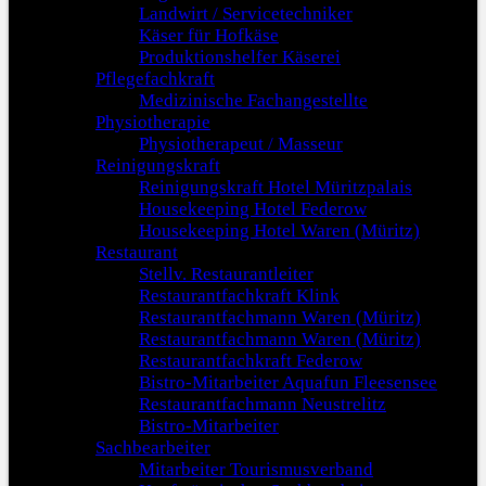
Landwirt / Servicetechniker
Käser für Hofkäse
Produktionshelfer Käserei
Pflegefachkraft
Medizinische Fachangestellte
Physiotherapie
Physiotherapeut / Masseur
Reinigungskraft
Reinigungskraft Hotel Müritzpalais
Housekeeping Hotel Federow
Housekeeping Hotel Waren (Müritz)
Restaurant
Stellv. Restaurantleiter
Restaurantfachkraft Klink
Restaurantfachmann Waren (Müritz)
Restaurantfachmann Waren (Müritz)
Restaurantfachkraft Federow
Bistro-Mitarbeiter Aquafun Fleesensee
Restaurantfachmann Neustrelitz
Bistro-Mitarbeiter
Sachbearbeiter
Mitarbeiter Tourismusverband