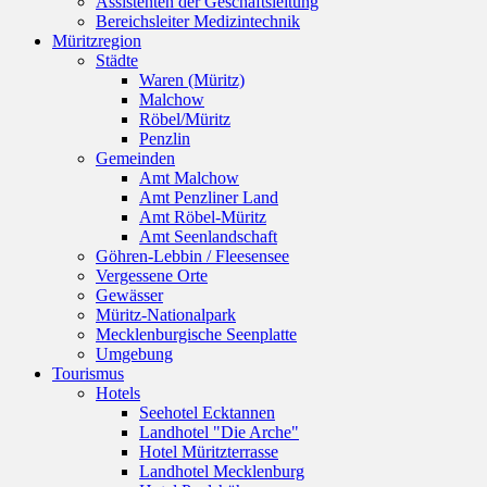
Assistenten der Geschäftsleitung
Bereichsleiter Medizintechnik
Müritzregion
Städte
Waren (Müritz)
Malchow
Röbel/Müritz
Penzlin
Gemeinden
Amt Malchow
Amt Penzliner Land
Amt Röbel-Müritz
Amt Seenlandschaft
Göhren-Lebbin / Fleesensee
Vergessene Orte
Gewässer
Müritz-Nationalpark
Mecklenburgische Seenplatte
Umgebung
Tourismus
Hotels
Seehotel Ecktannen
Landhotel "Die Arche"
Hotel Müritzterrasse
Landhotel Mecklenburg