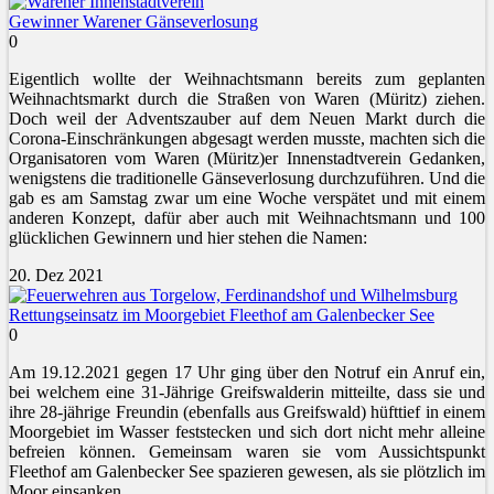
Gewinner Warener Gänseverlosung
0
Eigentlich wollte der Weihnachtsmann bereits zum geplanten
Weihnachtsmarkt durch die Straßen von Waren (Müritz) ziehen.
Doch weil der Adventszauber auf dem Neuen Markt durch die
Corona-Einschränkungen abgesagt werden musste, machten sich die
Organisatoren vom Waren (Müritz)er Innenstadtverein Gedanken,
wenigstens die traditionelle Gänseverlosung durchzuführen. Und die
gab es am Samstag zwar um eine Woche verspätet und mit einem
anderen Konzept, dafür aber auch mit Weihnachtsmann und 100
glücklichen Gewinnern und hier stehen die Namen:
20. Dez 2021
Rettungseinsatz im Moorgebiet Fleethof am Galenbecker See
0
Am 19.12.2021 gegen 17 Uhr ging über den Notruf ein Anruf ein,
bei welchem eine 31-Jährige Greifswalderin mitteilte, dass sie und
ihre 28-jährige Freundin (ebenfalls aus Greifswald) hüfttief in einem
Moorgebiet im Wasser feststecken und sich dort nicht mehr alleine
befreien können. Gemeinsam waren sie vom Aussichtspunkt
Fleethof am Galenbecker See spazieren gewesen, als sie plötzlich im
Moor einsanken.