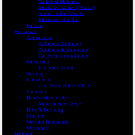
Volksfest Malchow
Müritzfest Waren (Müritz)
Seefest Röbel/Müritz
Müritzfest Rechlin
Freizeit
Wirtschaft
Autoservice
Autohaus Multhaup
Autohaus Schlingmann
Car-HiFi Tuning Center
Baufirmen
Fersemota Gmbh
Bildung
Fahrdienste
Taxi Pollin Röbel/Müritz
Finanzen
Handwerksbetriebe
Malermeister Kreye
Hilfe & Beratung
Künstler
Warener Innenstadt
Wirtschaft
Wohnen