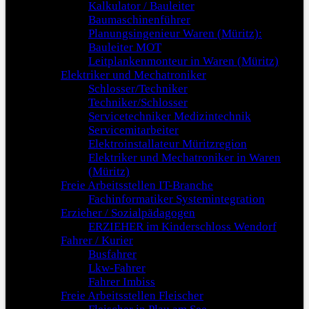
Kalkulator / Bauleiter
Baumaschinenführer
Planungsingenieur Waren (Müritz):
Bauleiter MOT
Leitplankenmonteur in Waren (Müritz)
Elektriker und Mechatroniker
Schlosser/Techniker
Techniker/Schlosser
Servicetechniker Medizintechnik
Servicemitarbeiter
Elektroinstallateur Müritzregion
Elektriker und Mechatroniker in Waren
(Müritz)
Freie Arbeitsstellen IT-Branche
Fachinformatiker Systemintegration
Erzieher / Sozialpädagogen
ERZIEHER im Kinderschloss Wendorf
Fahrer / Kurier
Busfahrer
Lkw-Fahrer
Fahrer Imbiss
Freie Arbeitsstellen Fleischer