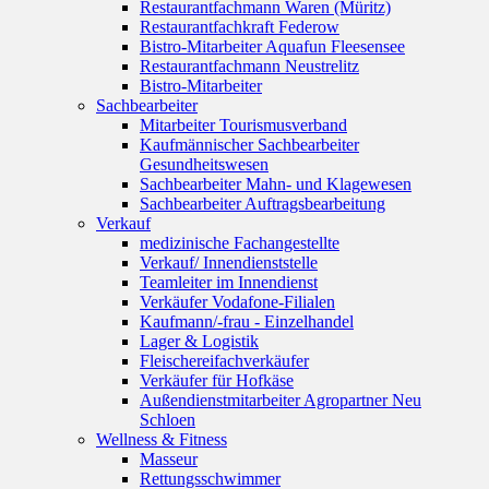
Restaurantfachmann Waren (Müritz)
Restaurantfachkraft Federow
Bistro-Mitarbeiter Aquafun Fleesensee
Restaurantfachmann Neustrelitz
Bistro-Mitarbeiter
Sachbearbeiter
Mitarbeiter Tourismusverband
Kaufmännischer Sachbearbeiter
Gesundheitswesen
Sachbearbeiter Mahn- und Klagewesen
Sachbearbeiter Auftragsbearbeitung
Verkauf
medizinische Fachangestellte
Verkauf/ Innendienststelle
Teamleiter im Innendienst
Verkäufer Vodafone-Filialen
Kaufmann/-frau - Einzelhandel
Lager & Logistik
Fleischereifachverkäufer
Verkäufer für Hofkäse
Außendienstmitarbeiter Agropartner Neu
Schloen
Wellness & Fitness
Masseur
Rettungsschwimmer