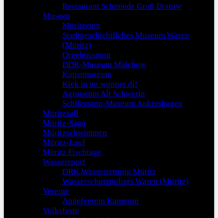
Restaurant Schmiede Groß Dratow
Museen
Müritzeum
Stadtgeschichtliches Museum Waren
(Müritz)
Orgelmuseum
DDR-Museum Malchow
Kunstmuseum
Kiek in un wunner di!
Agroneum Alt Schwerin
Schliemann-Museum Ankershagen
Müritzsail
Müritz-Saga
Müritzschwimmen
Müritz-Lauf
Müritz Fischtage
Wassersport
DRK Wasserrettung Müritz
Wasserschutzpolizei Waren (Müritz)
Vereine
Angelverein Kamerun
Volksfeste