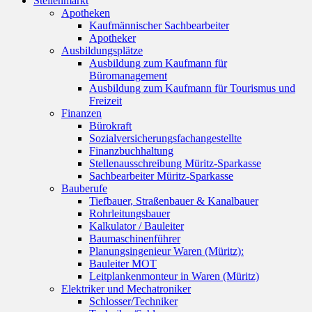
Stellenmarkt
Apotheken
Kaufmännischer Sachbearbeiter
Apotheker
Ausbildungsplätze
Ausbildung zum Kaufmann für
Büromanagement
Ausbildung zum Kaufmann für Tourismus und
Freizeit
Finanzen
Bürokraft
Sozialversicherungsfachangestellte
Finanzbuchhaltung
Stellenausschreibung Müritz-Sparkasse
Sachbearbeiter Müritz-Sparkasse
Bauberufe
Tiefbauer, Straßenbauer & Kanalbauer
Rohrleitungsbauer
Kalkulator / Bauleiter
Baumaschinenführer
Planungsingenieur Waren (Müritz):
Bauleiter MOT
Leitplankenmonteur in Waren (Müritz)
Elektriker und Mechatroniker
Schlosser/Techniker