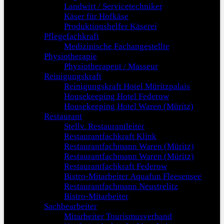
Landwirt / Servicetechniker
Käser für Hofkäse
Produktionshelfer Käserei
Pflegefachkraft
Medizinische Fachangestellte
Physiotherapie
Physiotherapeut / Masseur
Reinigungskraft
Reinigungskraft Hotel Müritzpalais
Housekeeping Hotel Federow
Housekeeping Hotel Waren (Müritz)
Restaurant
Stellv. Restaurantleiter
Restaurantfachkraft Klink
Restaurantfachmann Waren (Müritz)
Restaurantfachmann Waren (Müritz)
Restaurantfachkraft Federow
Bistro-Mitarbeiter Aquafun Fleesensee
Restaurantfachmann Neustrelitz
Bistro-Mitarbeiter
Sachbearbeiter
Mitarbeiter Tourismusverband