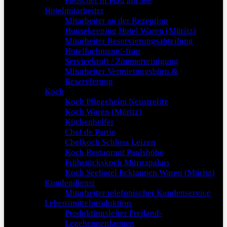
Fleischer in Plau am See
Hotelmitarbeiter
Mitarbeiter an der Rezeption
Housekeeping Hotel Waren (Müritz)
Mitarbeiter Reservierungsabteilung
Hotelfachmann/-frau
Servicekraft / Zimmerreinigung
Mitarbeiter Vermietungsbüro &
Reservierung
Koch
Koch Pflegeheim Neustrelitz
Koch Waren (Müritz)
Küchenhelfer
Chef de Partie
Chefkoch Schloss Leizen
Koch Restaurant Paulshöhe
Frühstückskoch Müritzpalais
Koch Seehotel Ecktannen Waren (Müritz)
Kundendienst
Mitarbeiter telefonischer Kundenservice
Lebensmittelproduktion
Produktionsleiter Freiland-
Legehennenfarmen