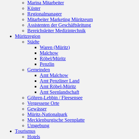
Marina Mitarbeiter
Küster
Regionalmanager
Mitarbeiter Marketing Müritzeum
Assistenten der Geschäftsleitung
Bereichsleiter Medizintechnik
Müritzregion
Städte
Waren (Müritz)
Malchow
Röbel/Müritz
Penzlin
Gemeinden
Amt Malchow
Amt Penzliner Land
Amt Röbel-Müritz
Amt Seenlandschaft
Göhren-Lebbin / Fleesensee
Vergessene Orte
Gewässer
Müritz-Nationalpark
Mecklenburgische Seenplatte
Umgebung
Tourismus
Hotels