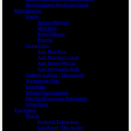
Bereichsleiter Medizintechnik
Müritzregion
Städte
Waren (Müritz)
Malchow
Röbel/Müritz
Penzlin
Gemeinden
Amt Malchow
Amt Penzliner Land
Amt Röbel-Müritz
Amt Seenlandschaft
Göhren-Lebbin / Fleesensee
Vergessene Orte
Gewässer
Müritz-Nationalpark
Mecklenburgische Seenplatte
Umgebung
Tourismus
Hotels
Seehotel Ecktannen
Landhotel "Die Arche"