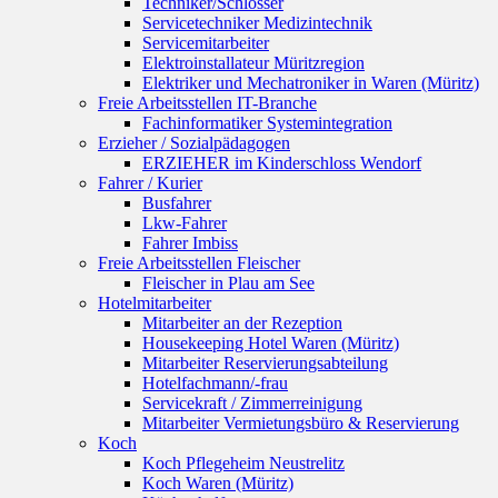
Techniker/Schlosser
Servicetechniker Medizintechnik
Servicemitarbeiter
Elektroinstallateur Müritzregion
Elektriker und Mechatroniker in Waren (Müritz)
Freie Arbeitsstellen IT-Branche
Fachinformatiker Systemintegration
Erzieher / Sozialpädagogen
ERZIEHER im Kinderschloss Wendorf
Fahrer / Kurier
Busfahrer
Lkw-Fahrer
Fahrer Imbiss
Freie Arbeitsstellen Fleischer
Fleischer in Plau am See
Hotelmitarbeiter
Mitarbeiter an der Rezeption
Housekeeping Hotel Waren (Müritz)
Mitarbeiter Reservierungsabteilung
Hotelfachmann/-frau
Servicekraft / Zimmerreinigung
Mitarbeiter Vermietungsbüro & Reservierung
Koch
Koch Pflegeheim Neustrelitz
Koch Waren (Müritz)