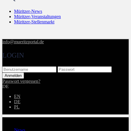
Müritzer-News
Müritzer-Veranstaltungen
Müritzer-Stellenmarkt
info@mueritzportal.de
LOGIN
Passwort vergessen?
DE
EN
DE
PL
Menu
News