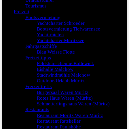
Urlaubsführer
Tourismus
Freizeit
Bootsvermietung
Yachtcharter Schroeder
Bootsvermietung Tiefwarensee
Yacht-mieten
Yachtcharter Müritzsee
Fahrgastschiffe
Blau Weisse Flotte
Freizeittipps
Feldsteinscheune Bollewick
Eishalle Malchow
Stadtwindmühle Malchow
Outdoor-Urlaub Müritz
Freizeittreffs
Bürgersaal Waren Müritz
Rotes Haus Waren (Müritz)
Schmetterlingshaus Waren (Müritz)
Restaurants
Restaurant Moritz Waren Müritz
Restaurant Ratskeller
Restaurant Paulshöhe