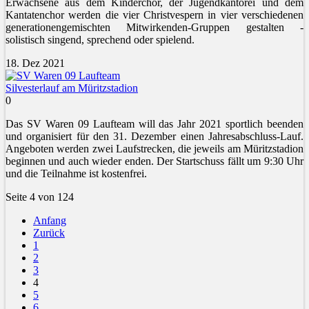
Erwachsene aus dem Kinderchor, der Jugendkantorei und dem
Kantatenchor werden die vier Christvespern in vier verschiedenen
generationengemischten Mitwirkenden-Gruppen gestalten -
solistisch singend, sprechend oder spielend.
18. Dez 2021
Silvesterlauf am Müritzstadion
0
Das SV Waren 09 Laufteam will das Jahr 2021 sportlich beenden
und organisiert für den 31. Dezember einen Jahresabschluss-Lauf.
Angeboten werden zwei Laufstrecken, die jeweils am Müritzstadion
beginnen und auch wieder enden. Der Startschuss fällt um 9:30 Uhr
und die Teilnahme ist kostenfrei.
Seite 4 von 124
Anfang
Zurück
1
2
3
4
5
6