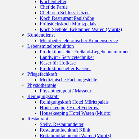
Küchenhelfer
Chef de Partie
Chefkoch Schloss Leizen
Koch Restaurant Paulshöhe
Frühstückskoch Müritzpalais
Koch Seehotel Ecktannen Waren (Müritz)
Kundendienst
Mitarbeiter telefonischer Kundenservice
Lebensmittelproduktion
Produktionsleiter Freiland-Legehennenfarmen
Landwirt / Servicetechniker
Käser für Hofkäse
Produktionshelfer Käserei
Pflegefachkraft
Medizinische Fachangestellte
Physiotherapie
Physiotherapeut / Masseur
Reinigungskraft
Reinigungskraft Hotel Müritzpalais
Housekeeping Hotel Federow
Housekeeping Hotel Waren (Müritz)
Restaurant
Stellv. Restaurantleiter
Restaurantfachkraft Klink
Restaurantfachmann Waren (Müritz)