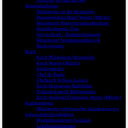
Fleischer in Plau am See
Hotelmitarbeiter
Mitarbeiter an der Rezeption
Housekeeping Hotel Waren (Müritz)
Mitarbeiter Reservierungsabteilung
Hotelfachmann/-frau
Servicekraft / Zimmerreinigung
Mitarbeiter Vermietungsbüro &
Reservierung
Koch
Koch Pflegeheim Neustrelitz
Koch Waren (Müritz)
Küchenhelfer
Chef de Partie
Chefkoch Schloss Leizen
Koch Restaurant Paulshöhe
Frühstückskoch Müritzpalais
Koch Seehotel Ecktannen Waren (Müritz)
Kundendienst
Mitarbeiter telefonischer Kundenservice
Lebensmittelproduktion
Produktionsleiter Freiland-
Legehennenfarmen