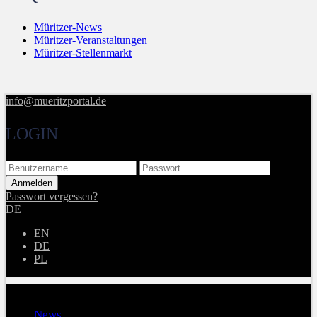
Müritzer-News
Müritzer-Veranstaltungen
Müritzer-Stellenmarkt
info@mueritzportal.de
LOGIN
Passwort vergessen?
DE
EN
DE
PL
Menu
News