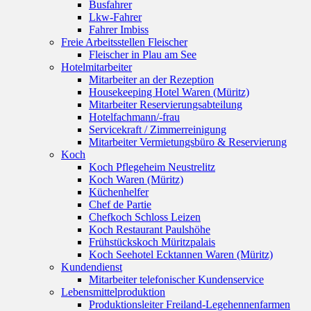
Busfahrer
Lkw-Fahrer
Fahrer Imbiss
Freie Arbeitsstellen Fleischer
Fleischer in Plau am See
Hotelmitarbeiter
Mitarbeiter an der Rezeption
Housekeeping Hotel Waren (Müritz)
Mitarbeiter Reservierungsabteilung
Hotelfachmann/-frau
Servicekraft / Zimmerreinigung
Mitarbeiter Vermietungsbüro & Reservierung
Koch
Koch Pflegeheim Neustrelitz
Koch Waren (Müritz)
Küchenhelfer
Chef de Partie
Chefkoch Schloss Leizen
Koch Restaurant Paulshöhe
Frühstückskoch Müritzpalais
Koch Seehotel Ecktannen Waren (Müritz)
Kundendienst
Mitarbeiter telefonischer Kundenservice
Lebensmittelproduktion
Produktionsleiter Freiland-Legehennenfarmen