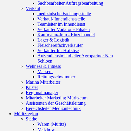
Sachbearbeiter Auftragsbearbeitung
Verkauf
medizinische Fachangestellte
Verkauf/ Innendienststelle
Teamleiter im Innendienst
Verkäufer Vodafone-Filialen
Kaufmann/-frau - Einzelhandel
Lager & Logistik
Fleischereifachverkäufer
Verkäufer für Hofkäse
Außendienstmitarbeiter Agropartner Neu
Schloen
Wellness & Fitness
Masseur
Rettungsschwimmer
Marina Mitarbeiter
Küster
Regionalmanager
Mitarbeiter Marketing Müritzeum
Assistenten der Geschäftsleitung
Bereichsleiter Medizintechnik
Müritzregion
Städte
Waren (Müritz)
Malchow