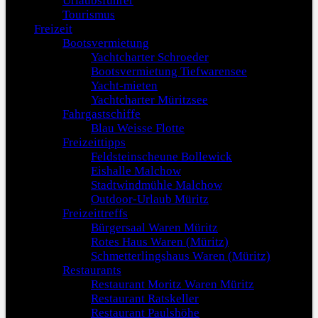
Urlaubsführer
Tourismus
Freizeit
Bootsvermietung
Yachtcharter Schroeder
Bootsvermietung Tiefwarensee
Yacht-mieten
Yachtcharter Müritzsee
Fahrgastschiffe
Blau Weisse Flotte
Freizeittipps
Feldsteinscheune Bollewick
Eishalle Malchow
Stadtwindmühle Malchow
Outdoor-Urlaub Müritz
Freizeittreffs
Bürgersaal Waren Müritz
Rotes Haus Waren (Müritz)
Schmetterlingshaus Waren (Müritz)
Restaurants
Restaurant Moritz Waren Müritz
Restaurant Ratskeller
Restaurant Paulshöhe