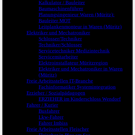
Kalkulator / Bauleiter
Baumaschinenführer
Planungsingenieur Waren (Müritz):
Bauleiter MOT
Leitplankenmonteur in Waren (Müritz)
Elektriker und Mechatroniker
Schlosser/Techniker
Techniker/Schlosser
Servicetechniker Medizintechnik
Servicemitarbeiter
Elektroinstallateur Müritzregion
Elektriker und Mechatroniker in Waren
(Müritz)
Freie Arbeitsstellen IT-Branche
Fachinformatiker Systemintegration
Erzieher / Sozialpädagogen
ERZIEHER im Kinderschloss Wendorf
Fahrer / Kurier
Busfahrer
Lkw-Fahrer
Fahrer Imbiss
Freie Arbeitsstellen Fleischer