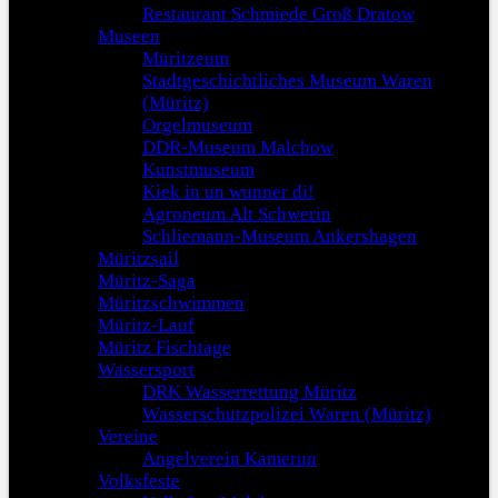
Restaurant Schmiede Groß Dratow
Museen
Müritzeum
Stadtgeschichtliches Museum Waren
(Müritz)
Orgelmuseum
DDR-Museum Malchow
Kunstmuseum
Kiek in un wunner di!
Agroneum Alt Schwerin
Schliemann-Museum Ankershagen
Müritzsail
Müritz-Saga
Müritzschwimmen
Müritz-Lauf
Müritz Fischtage
Wassersport
DRK Wasserrettung Müritz
Wasserschutzpolizei Waren (Müritz)
Vereine
Angelverein Kamerun
Volksfeste