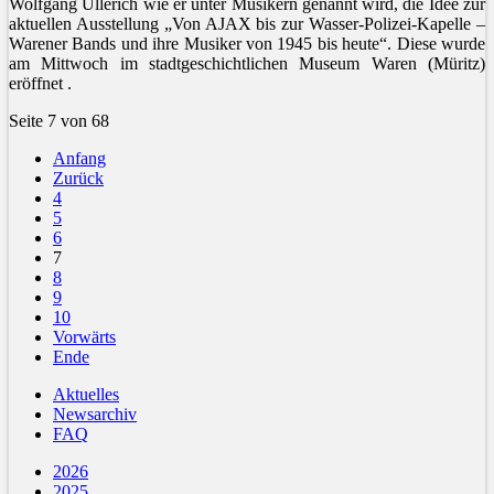
Wolfgang Ullerich wie er unter Musikern genannt wird, die Idee zur
aktuellen Ausstellung „Von AJAX bis zur Wasser-Polizei-Kapelle –
Warener Bands und ihre Musiker von 1945 bis heute“. Diese wurde
am Mittwoch im stadtgeschichtlichen Museum Waren (Müritz)
eröffnet .
Seite 7 von 68
Anfang
Zurück
4
5
6
7
8
9
10
Vorwärts
Ende
Aktuelles
Newsarchiv
FAQ
2026
2025