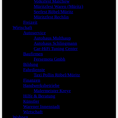
Volksfest Malchow
Müritzfest Waren (Müritz)
Seefest Röbel/Müritz
Müritzfest Rechlin
Freizeit
Wirtschaft
Autoservice
Autohaus Multhaup
Autohaus Schlingmann
Car-HiFi Tuning Center
Baufirmen
Fersemota Gmbh
Bildung
Fahrdienste
Taxi Pollin Röbel/Müritz
Finanzen
Handwerksbetriebe
Malermeister Kreye
Hilfe & Beratung
Künstler
Warener Innenstadt
Wirtschaft
Wohnen