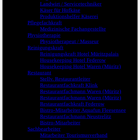
Landwirt / Servicetechniker
Käser für Hofkäse
Produktionshelfer Käserei
Pflegefachkraft
Medizinische Fachangestellte
Physiotherapie
Physiotherapeut / Masseur
Reinigungskraft
Reinigungskraft Hotel Müritzpalais
Housekeeping Hotel Federow
Housekeeping Hotel Waren (Müritz)
Restaurant
Stellv. Restaurantleiter
Restaurantfachkraft Klink
Restaurantfachmann Waren (Müritz)
Restaurantfachmann Waren (Müritz)
Restaurantfachkraft Federow
Bistro-Mitarbeiter Aquafun Fleesensee
Restaurantfachmann Neustrelitz
Bistro-Mitarbeiter
Sachbearbeiter
Mitarbeiter Tourismusverband