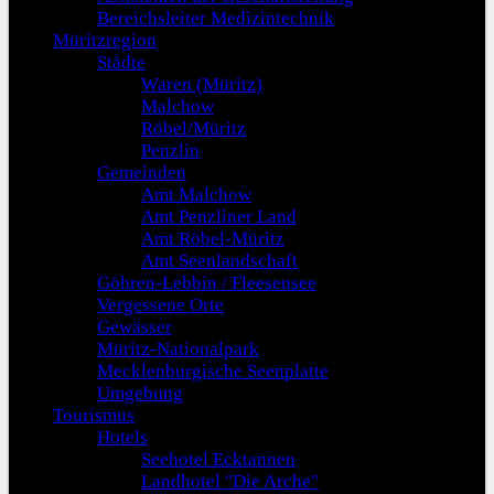
Bereichsleiter Medizintechnik
Müritzregion
Städte
Waren (Müritz)
Malchow
Röbel/Müritz
Penzlin
Gemeinden
Amt Malchow
Amt Penzliner Land
Amt Röbel-Müritz
Amt Seenlandschaft
Göhren-Lebbin / Fleesensee
Vergessene Orte
Gewässer
Müritz-Nationalpark
Mecklenburgische Seenplatte
Umgebung
Tourismus
Hotels
Seehotel Ecktannen
Landhotel "Die Arche"