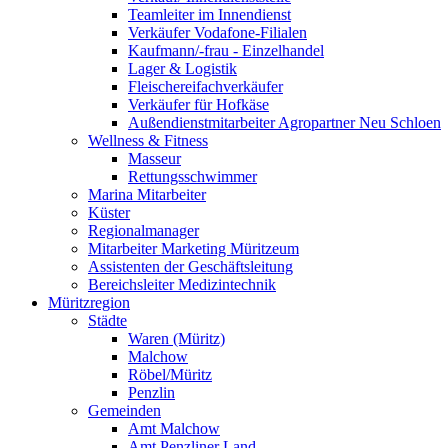
Teamleiter im Innendienst
Verkäufer Vodafone-Filialen
Kaufmann/-frau - Einzelhandel
Lager & Logistik
Fleischereifachverkäufer
Verkäufer für Hofkäse
Außendienstmitarbeiter Agropartner Neu Schloen
Wellness & Fitness
Masseur
Rettungsschwimmer
Marina Mitarbeiter
Küster
Regionalmanager
Mitarbeiter Marketing Müritzeum
Assistenten der Geschäftsleitung
Bereichsleiter Medizintechnik
Müritzregion
Städte
Waren (Müritz)
Malchow
Röbel/Müritz
Penzlin
Gemeinden
Amt Malchow
Amt Penzliner Land