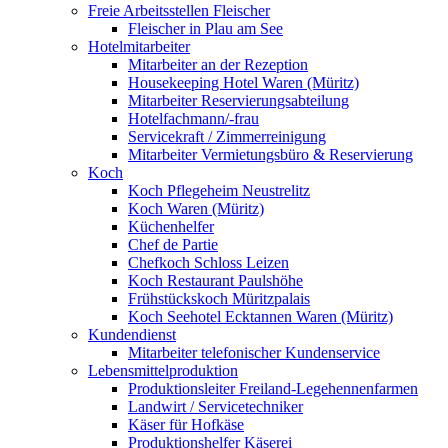
Freie Arbeitsstellen Fleischer
Fleischer in Plau am See
Hotelmitarbeiter
Mitarbeiter an der Rezeption
Housekeeping Hotel Waren (Müritz)
Mitarbeiter Reservierungsabteilung
Hotelfachmann/-frau
Servicekraft / Zimmerreinigung
Mitarbeiter Vermietungsbüro & Reservierung
Koch
Koch Pflegeheim Neustrelitz
Koch Waren (Müritz)
Küchenhelfer
Chef de Partie
Chefkoch Schloss Leizen
Koch Restaurant Paulshöhe
Frühstückskoch Müritzpalais
Koch Seehotel Ecktannen Waren (Müritz)
Kundendienst
Mitarbeiter telefonischer Kundenservice
Lebensmittelproduktion
Produktionsleiter Freiland-Legehennenfarmen
Landwirt / Servicetechniker
Käser für Hofkäse
Produktionshelfer Käserei