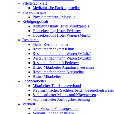
Pflegefachkraft
Medizinische Fachangestellte
Physiotherapie
Physiotherapeut / Masseur
Reinigungskraft
Reinigungskraft Hotel Müritzpalais
Housekeeping Hotel Federow
Housekeeping Hotel Waren (Müritz)
Restaurant
Stellv. Restaurantleiter
Restaurantfachkraft Klink
Restaurantfachmann Waren (Müritz)
Restaurantfachmann Waren (Müritz)
Restaurantfachkraft Federow
Bistro-Mitarbeiter Aquafun Fleesensee
Restaurantfachmann Neustrelitz
Bistro-Mitarbeiter
Sachbearbeiter
Mitarbeiter Tourismusverband
Kaufmännischer Sachbearbeiter Gesundheitswese
Sachbearbeiter Mahn- und Klagewesen
Sachbearbeiter Auftragsbearbeitung
Verkauf
medizinische Fachangestellte
Verkauf/ Innendienststelle