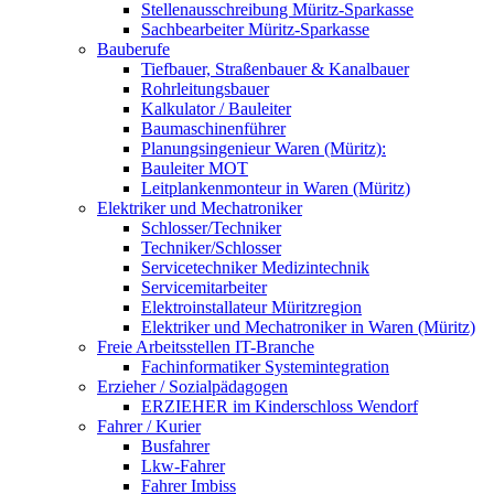
Stellenausschreibung Müritz-Sparkasse
Sachbearbeiter Müritz-Sparkasse
Bauberufe
Tiefbauer, Straßenbauer & Kanalbauer
Rohrleitungsbauer
Kalkulator / Bauleiter
Baumaschinenführer
Planungsingenieur Waren (Müritz):
Bauleiter MOT
Leitplankenmonteur in Waren (Müritz)
Elektriker und Mechatroniker
Schlosser/Techniker
Techniker/Schlosser
Servicetechniker Medizintechnik
Servicemitarbeiter
Elektroinstallateur Müritzregion
Elektriker und Mechatroniker in Waren (Müritz)
Freie Arbeitsstellen IT-Branche
Fachinformatiker Systemintegration
Erzieher / Sozialpädagogen
ERZIEHER im Kinderschloss Wendorf
Fahrer / Kurier
Busfahrer
Lkw-Fahrer
Fahrer Imbiss