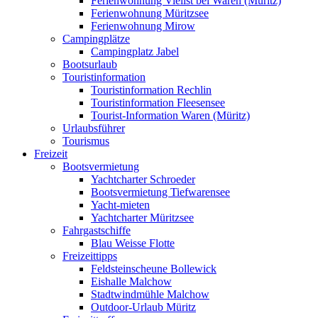
Ferienwohnung Vielist bei Waren (Müritz)
Ferienwohnung Müritzsee
Ferienwohnung Mirow
Campingplätze
Campingplatz Jabel
Bootsurlaub
Touristinformation
Touristinformation Rechlin
Touristinformation Fleesensee
Tourist-Information Waren (Müritz)
Urlaubsführer
Tourismus
Freizeit
Bootsvermietung
Yachtcharter Schroeder
Bootsvermietung Tiefwarensee
Yacht-mieten
Yachtcharter Müritzsee
Fahrgastschiffe
Blau Weisse Flotte
Freizeittipps
Feldsteinscheune Bollewick
Eishalle Malchow
Stadtwindmühle Malchow
Outdoor-Urlaub Müritz