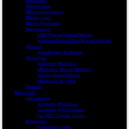
Müritzsail
Müritz-Saga
Müritzschwimmen
Müritz-Lauf
Müritz Fischtage
Wassersport
DRK Wasserrettung Müritz
Wasserschutzpolizei Waren (Müritz)
Vereine
Angelverein Kamerun
Volksfeste
Volksfest Malchow
Müritzfest Waren (Müritz)
Seefest Röbel/Müritz
Müritzfest Rechlin
Freizeit
Wirtschaft
Autoservice
Autohaus Multhaup
Autohaus Schlingmann
Car-HiFi Tuning Center
Baufirmen
Fersemota Gmbh