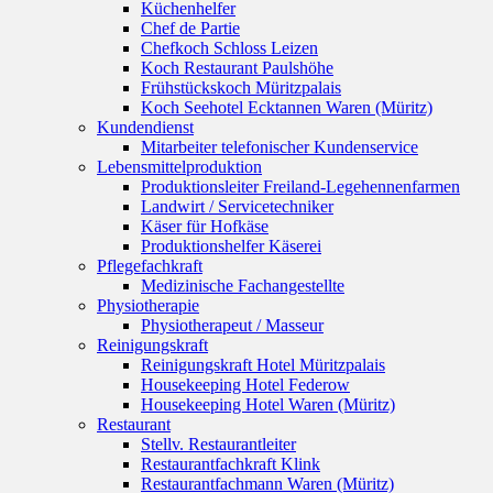
Küchenhelfer
Chef de Partie
Chefkoch Schloss Leizen
Koch Restaurant Paulshöhe
Frühstückskoch Müritzpalais
Koch Seehotel Ecktannen Waren (Müritz)
Kundendienst
Mitarbeiter telefonischer Kundenservice
Lebensmittelproduktion
Produktionsleiter Freiland-Legehennenfarmen
Landwirt / Servicetechniker
Käser für Hofkäse
Produktionshelfer Käserei
Pflegefachkraft
Medizinische Fachangestellte
Physiotherapie
Physiotherapeut / Masseur
Reinigungskraft
Reinigungskraft Hotel Müritzpalais
Housekeeping Hotel Federow
Housekeeping Hotel Waren (Müritz)
Restaurant
Stellv. Restaurantleiter
Restaurantfachkraft Klink
Restaurantfachmann Waren (Müritz)