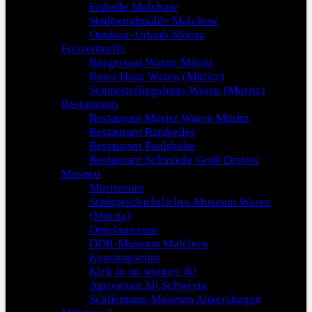
Eishalle Malchow
Stadtwindmühle Malchow
Outdoor-Urlaub Müritz
Freizeittreffs
Bürgersaal Waren Müritz
Rotes Haus Waren (Müritz)
Schmetterlingshaus Waren (Müritz)
Restaurants
Restaurant Moritz Waren Müritz
Restaurant Ratskeller
Restaurant Paulshöhe
Restaurant Schmiede Groß Dratow
Museen
Müritzeum
Stadtgeschichtliches Museum Waren
(Müritz)
Orgelmuseum
DDR-Museum Malchow
Kunstmuseum
Kiek in un wunner di!
Agroneum Alt Schwerin
Schliemann-Museum Ankershagen