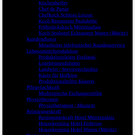
Küchenhelfer
Chef de Partie
Chefkoch Schloss Leizen
Koch Restaurant Paulshöhe
Frühstückskoch Müritzpalais
Koch Seehotel Ecktannen Waren (Müritz)
Kundendienst
Mitarbeiter telefonischer Kundenservice
Lebensmittelproduktion
Produktionsleiter Freiland-
Legehennenfarmen
Landwirt / Servicetechniker
Käser für Hofkäse
Produktionshelfer Käserei
Pflegefachkraft
Medizinische Fachangestellte
Physiotherapie
Physiotherapeut / Masseur
Reinigungskraft
Reinigungskraft Hotel Müritzpalais
Housekeeping Hotel Federow
Housekeeping Hotel Waren (Müritz)