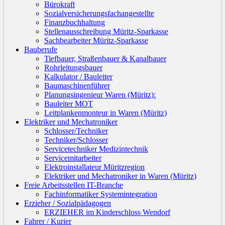
Bürokraft
Sozialversicherungsfachangestellte
Finanzbuchhaltung
Stellenausschreibung Müritz-Sparkasse
Sachbearbeiter Müritz-Sparkasse
Bauberufe
Tiefbauer, Straßenbauer & Kanalbauer
Rohrleitungsbauer
Kalkulator / Bauleiter
Baumaschinenführer
Planungsingenieur Waren (Müritz):
Bauleiter MOT
Leitplankenmonteur in Waren (Müritz)
Elektriker und Mechatroniker
Schlosser/Techniker
Techniker/Schlosser
Servicetechniker Medizintechnik
Servicemitarbeiter
Elektroinstallateur Müritzregion
Elektriker und Mechatroniker in Waren (Müritz)
Freie Arbeitsstellen IT-Branche
Fachinformatiker Systemintegration
Erzieher / Sozialpädagogen
ERZIEHER im Kinderschloss Wendorf
Fahrer / Kurier