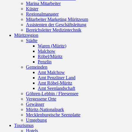
Marina Mitarbeiter
Küster
Regionalmanager
Mitarbeiter Marketing Müritzeum
Assistenten der Geschäftsleitung
Bereichsleiter Medizintechnik
Müritzregion
Städte
Waren (Müritz)
Malchow
Röbel/Müritz
Penzlin
Gemeinden
Amt Malchow
Amt Penzliner Land
Amt Röbel-Müritz
Amt Seenlandschaft
Göhren-Lebbin / Fleesensee
Vergessene Orte
Gewässer
Müritz-Nationalpark
Mecklenburgische Seenplatte
Umgebung
Tourismus
Hotels