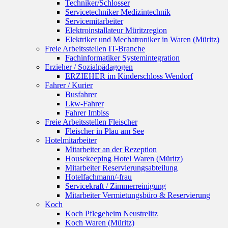
Techniker/Schlosser
Servicetechniker Medizintechnik
Servicemitarbeiter
Elektroinstallateur Müritzregion
Elektriker und Mechatroniker in Waren (Müritz)
Freie Arbeitsstellen IT-Branche
Fachinformatiker Systemintegration
Erzieher / Sozialpädagogen
ERZIEHER im Kinderschloss Wendorf
Fahrer / Kurier
Busfahrer
Lkw-Fahrer
Fahrer Imbiss
Freie Arbeitsstellen Fleischer
Fleischer in Plau am See
Hotelmitarbeiter
Mitarbeiter an der Rezeption
Housekeeping Hotel Waren (Müritz)
Mitarbeiter Reservierungsabteilung
Hotelfachmann/-frau
Servicekraft / Zimmerreinigung
Mitarbeiter Vermietungsbüro & Reservierung
Koch
Koch Pflegeheim Neustrelitz
Koch Waren (Müritz)