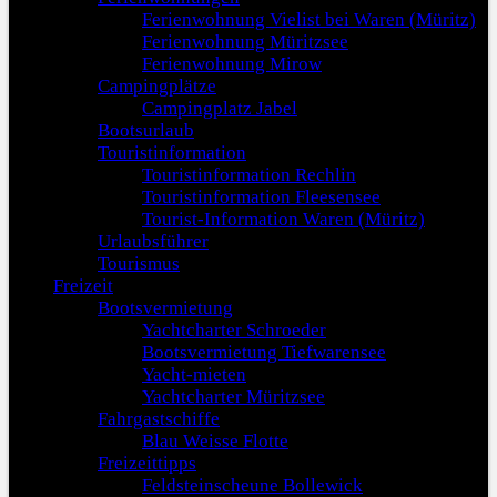
Ferienwohnung Vielist bei Waren (Müritz)
Ferienwohnung Müritzsee
Ferienwohnung Mirow
Campingplätze
Campingplatz Jabel
Bootsurlaub
Touristinformation
Touristinformation Rechlin
Touristinformation Fleesensee
Tourist-Information Waren (Müritz)
Urlaubsführer
Tourismus
Freizeit
Bootsvermietung
Yachtcharter Schroeder
Bootsvermietung Tiefwarensee
Yacht-mieten
Yachtcharter Müritzsee
Fahrgastschiffe
Blau Weisse Flotte
Freizeittipps
Feldsteinscheune Bollewick