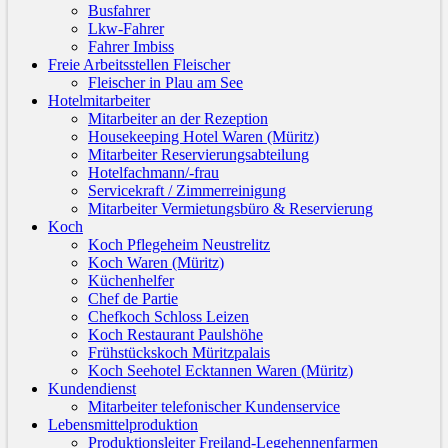
Busfahrer
Lkw-Fahrer
Fahrer Imbiss
Freie Arbeitsstellen Fleischer
Fleischer in Plau am See
Hotelmitarbeiter
Mitarbeiter an der Rezeption
Housekeeping Hotel Waren (Müritz)
Mitarbeiter Reservierungsabteilung
Hotelfachmann/-frau
Servicekraft / Zimmerreinigung
Mitarbeiter Vermietungsbüro & Reservierung
Koch
Koch Pflegeheim Neustrelitz
Koch Waren (Müritz)
Küchenhelfer
Chef de Partie
Chefkoch Schloss Leizen
Koch Restaurant Paulshöhe
Frühstückskoch Müritzpalais
Koch Seehotel Ecktannen Waren (Müritz)
Kundendienst
Mitarbeiter telefonischer Kundenservice
Lebensmittelproduktion
Produktionsleiter Freiland-Legehennenfarmen