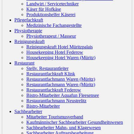
Landwirt / Servicetechniker
Käser für Hofkäse
Produktionshelfer Käserei
Pflegefachkraft
Medizinische Fachangestellte
Physiotherapie
Physiotherapeut / Masseur
Reinigungskraft
Reinigungskraft Hotel Müritzpalais
Housekeeping Hotel Federow
Housekeeping Hotel Waren (Müritz)
Restaurant
Stellv. Restaurantleiter
Restaurantfachkraft Klink
Restaurantfachmann Waren (Müritz)
Restaurantfachmann Waren (Müritz)
Restaurantfachkraft Federow
Bistro-Mitarbeiter Aquafun Fleesensee
Restaurantfachmann Neustrelitz
Bistro-Mitarbeiter
Sachbearbeiter
Mitarbeiter Tourismusverband
Kaufmännischer Sachbearbeiter Gesundheitswesen
Sachbearbeiter Mahn- und Klagewesen
Sachbearbeiter Auftragsbearbeitung