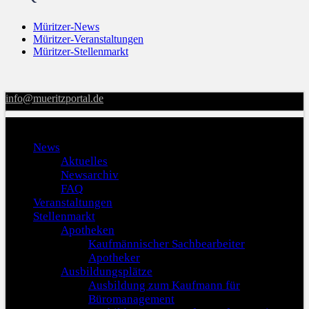
Müritzer-News
Müritzer-Veranstaltungen
Müritzer-Stellenmarkt
info@mueritzportal.de
Menu
News
Aktuelles
Newsarchiv
FAQ
Veranstaltungen
Stellenmarkt
Apotheken
Kaufmännischer Sachbearbeiter
Apotheker
Ausbildungsplätze
Ausbildung zum Kaufmann für
Büromanagement