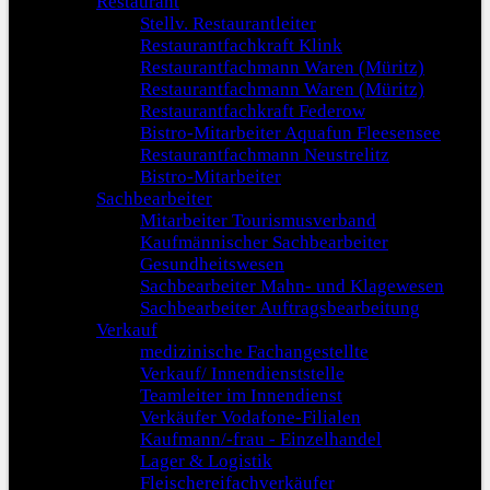
Restaurant
Stellv. Restaurantleiter
Restaurantfachkraft Klink
Restaurantfachmann Waren (Müritz)
Restaurantfachmann Waren (Müritz)
Restaurantfachkraft Federow
Bistro-Mitarbeiter Aquafun Fleesensee
Restaurantfachmann Neustrelitz
Bistro-Mitarbeiter
Sachbearbeiter
Mitarbeiter Tourismusverband
Kaufmännischer Sachbearbeiter
Gesundheitswesen
Sachbearbeiter Mahn- und Klagewesen
Sachbearbeiter Auftragsbearbeitung
Verkauf
medizinische Fachangestellte
Verkauf/ Innendienststelle
Teamleiter im Innendienst
Verkäufer Vodafone-Filialen
Kaufmann/-frau - Einzelhandel
Lager & Logistik
Fleischereifachverkäufer