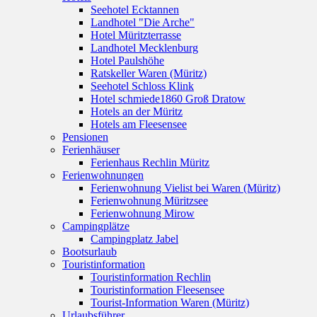
Seehotel Ecktannen
Landhotel "Die Arche"
Hotel Müritzterrasse
Landhotel Mecklenburg
Hotel Paulshöhe
Ratskeller Waren (Müritz)
Seehotel Schloss Klink
Hotel schmiede1860 Groß Dratow
Hotels an der Müritz
Hotels am Fleesensee
Pensionen
Ferienhäuser
Ferienhaus Rechlin Müritz
Ferienwohnungen
Ferienwohnung Vielist bei Waren (Müritz)
Ferienwohnung Müritzsee
Ferienwohnung Mirow
Campingplätze
Campingplatz Jabel
Bootsurlaub
Touristinformation
Touristinformation Rechlin
Touristinformation Fleesensee
Tourist-Information Waren (Müritz)
Urlaubsführer