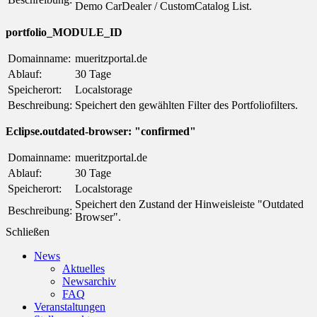
Demo CarDealer / CustomCatalog List.
portfolio_MODULE_ID
Domainname:
mueritzportal.de
Ablauf:
30 Tage
Speicherort:
Localstorage
Beschreibung:
Speichert den gewählten Filter des Portfoliofilters.
Eclipse.outdated-browser: "confirmed"
Domainname:
mueritzportal.de
Ablauf:
30 Tage
Speicherort:
Localstorage
Speichert den Zustand der Hinweisleiste "Outdated
Beschreibung:
Browser".
Schließen
News
Aktuelles
Newsarchiv
FAQ
Veranstaltungen