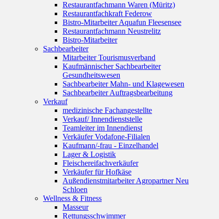
Restaurantfachmann Waren (Müritz)
Restaurantfachkraft Federow
Bistro-Mitarbeiter Aquafun Fleesensee
Restaurantfachmann Neustrelitz
Bistro-Mitarbeiter
Sachbearbeiter
Mitarbeiter Tourismusverband
Kaufmännischer Sachbearbeiter
Gesundheitswesen
Sachbearbeiter Mahn- und Klagewesen
Sachbearbeiter Auftragsbearbeitung
Verkauf
medizinische Fachangestellte
Verkauf/ Innendienststelle
Teamleiter im Innendienst
Verkäufer Vodafone-Filialen
Kaufmann/-frau - Einzelhandel
Lager & Logistik
Fleischereifachverkäufer
Verkäufer für Hofkäse
Außendienstmitarbeiter Agropartner Neu
Schloen
Wellness & Fitness
Masseur
Rettungsschwimmer