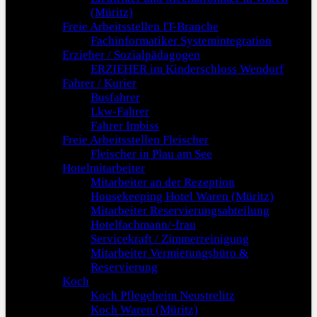
(Müritz)
Freie Arbeitsstellen IT-Branche
Fachinformatiker Systemintegration
Erzieher / Sozialpädagogen
ERZIEHER im Kinderschloss Wendorf
Fahrer / Kurier
Busfahrer
Lkw-Fahrer
Fahrer Imbiss
Freie Arbeitsstellen Fleischer
Fleischer in Plau am See
Hotelmitarbeiter
Mitarbeiter an der Rezeption
Housekeeping Hotel Waren (Müritz)
Mitarbeiter Reservierungsabteilung
Hotelfachmann/-frau
Servicekraft / Zimmerreinigung
Mitarbeiter Vermietungsbüro &
Reservierung
Koch
Koch Pflegeheim Neustrelitz
Koch Waren (Müritz)