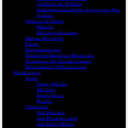
Verkäufer für Hofkäse
Außendienstmitarbeiter Agropartner Neu
Schloen
Wellness & Fitness
Masseur
Rettungsschwimmer
Marina Mitarbeiter
Küster
Regionalmanager
Mitarbeiter Marketing Müritzeum
Assistenten der Geschäftsleitung
Bereichsleiter Medizintechnik
Müritzregion
Städte
Waren (Müritz)
Malchow
Röbel/Müritz
Penzlin
Gemeinden
Amt Malchow
Amt Penzliner Land
Amt Röbel-Müritz