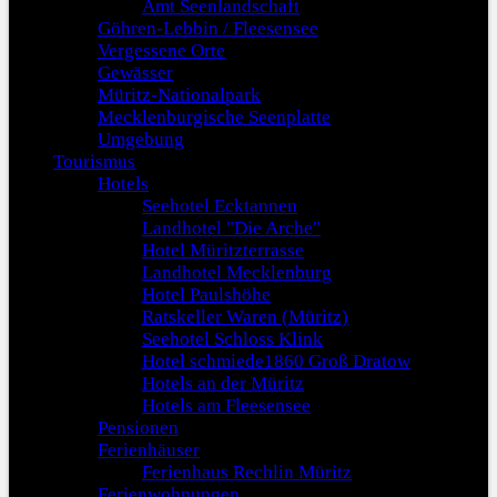
Amt Seenlandschaft
Göhren-Lebbin / Fleesensee
Vergessene Orte
Gewässer
Müritz-Nationalpark
Mecklenburgische Seenplatte
Umgebung
Tourismus
Hotels
Seehotel Ecktannen
Landhotel "Die Arche"
Hotel Müritzterrasse
Landhotel Mecklenburg
Hotel Paulshöhe
Ratskeller Waren (Müritz)
Seehotel Schloss Klink
Hotel schmiede1860 Groß Dratow
Hotels an der Müritz
Hotels am Fleesensee
Pensionen
Ferienhäuser
Ferienhaus Rechlin Müritz
Ferienwohnungen