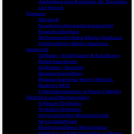
Ausbildung zum Kaufmann für Tourismus
und Freizeit
Finanzen
Bürokraft
Sozialversicherungsfachangestellte
Finanzbuchhaltung
Stellenausschreibung Müritz-Sparkasse
Sachbearbeiter Müritz-Sparkasse
Bauberufe
Tiefbauer, Straßenbauer & Kanalbauer
Rohrleitungsbauer
Kalkulator / Bauleiter
Baumaschinenführer
Planungsingenieur Waren (Müritz):
Bauleiter MOT
Leitplankenmonteur in Waren (Müritz)
Elektriker und Mechatroniker
Schlosser/Techniker
Techniker/Schlosser
Servicetechniker Medizintechnik
Servicemitarbeiter
Elektroinstallateur Müritzregion
Elektriker und Mechatroniker in Waren