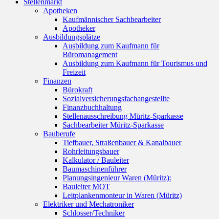
Stellenmarkt
Apotheken
Kaufmännischer Sachbearbeiter
Apotheker
Ausbildungsplätze
Ausbildung zum Kaufmann für
Büromanagement
Ausbildung zum Kaufmann für Tourismus und
Freizeit
Finanzen
Bürokraft
Sozialversicherungsfachangestellte
Finanzbuchhaltung
Stellenausschreibung Müritz-Sparkasse
Sachbearbeiter Müritz-Sparkasse
Bauberufe
Tiefbauer, Straßenbauer & Kanalbauer
Rohrleitungsbauer
Kalkulator / Bauleiter
Baumaschinenführer
Planungsingenieur Waren (Müritz):
Bauleiter MOT
Leitplankenmonteur in Waren (Müritz)
Elektriker und Mechatroniker
Schlosser/Techniker