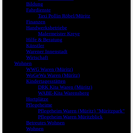
Bildung
Fahrdienste
Taxi Pollin Röbel/Müritz
Finanzen
Handwerksbetriebe
Malermeister Kreye
Hilfe & Beratung
Künstler
Warener Innenstadt
Wirtschaft
Wohnen
WWG Waren (Müritz)
WoGeWa Waren (Müritz)
Kindertagesstätten
DRK Kita Waren (Müritz)
WABE-Kita Warensberg
Hortplätze
Pflegeheime
Pflegeheim Waren (Müritz) "Müritzpark"
Pflegeheim Waren Müritzblick
Betreutes Wohnen
Wohnen