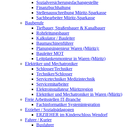
Sozialversicherungsfachangestellte
Finanzbuchhaltung
Stellenausschreibung Müritz-Sparkasse
Sachbearbeiter Müritz-Sparkasse
Bauberufe
Tiefbauer, Straßenbauer & Kanalbauer
Rohrleitungsbauer
Kalkulator / Bauleiter
Baumaschinenführer
Planungsingenieur Waren (Müritz):
Bauleiter MOT
Leitplankenmonteur in Waren (Müritz)
Elektriker und Mechatroniker
Schlosser/Techniker
Techniker/Schlosser
Servicetechniker Medizintechnik
Servicemitarbeiter
Elektroinstallateur Müritzregion
Elektriker und Mechatroniker in Waren (Müritz)
Freie Arbeitsstellen IT-Branche
Fachinformatiker Systemintegration
Erzieher / Sozialpädagogen
ERZIEHER im Kinderschloss Wendorf
Fahrer / Kurier
Busfahrer