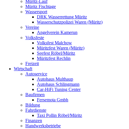
Müritz-Lauf
Müritz Fischtage
Wassersport
DRK Wasserrettung Müritz
Wasserschutzpolizei Waren (Müritz)
Vereine
Angelverein Kamerun
Volksfeste
Volksfest Malchow
Müritzfest Waren (Müritz)
Seefest Röbel/Müritz
Müritzfest Rechlin
Freizeit
Wirtschaft
Autoservice
Autohaus Multhaup
Autohaus Schlingmann
Car-HiFi Tuning Center
Baufirmen
Fersemota Gmbh
Bildung
Fahrdienste
Taxi Pollin Röbel/Müritz
Finanzen
Handwerksbetriebe