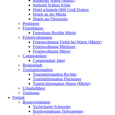
Ratskeller Waren (Müritz)
Seehotel Schloss Klink
Hotel schmiede1860 Groß Dratow
Hotels an der Müritz
Hotels am Fleesensee
Pensionen
Ferienhäuser
Ferienhaus Rechlin Müritz
Ferienwohnungen
Ferienwohnung Vielist bei Waren (Müritz)
Ferienwohnung Müritzsee
Ferienwohnung Mirow
Campingplätze
Campingplatz Jabel
Bootsurlaub
Touristinformation
Touristinformation Rechlin
Touristinformation Fleesensee
Tourist-Information Waren (Müritz)
Urlaubsführer
Tourismus
Freizeit
Bootsvermietung
Yachtcharter Schroeder
Bootsvermietung Tiefwarensee