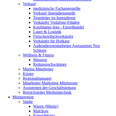
Verkauf
medizinische Fachangestellte
Verkauf/ Innendienststelle
Teamleiter im Innendienst
Verkäufer Vodafone-Filialen
Kaufmann/-frau - Einzelhandel
Lager & Logistik
Fleischereifachverkäufer
Verkäufer für Hofkäse
Außendienstmitarbeiter Agropartner Neu
Schloen
Wellness & Fitness
Masseur
Rettungsschwimmer
Marina Mitarbeiter
Küster
Regionalmanager
Mitarbeiter Marketing Müritzeum
Assistenten der Geschäftsleitung
Bereichsleiter Medizintechnik
Müritzregion
Städte
Waren (Müritz)
Malchow
Röbel/Müritz