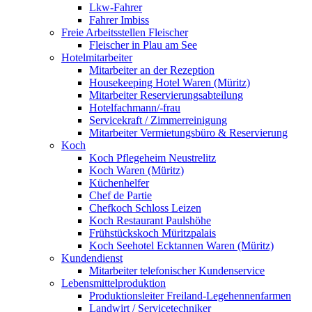
Lkw-Fahrer
Fahrer Imbiss
Freie Arbeitsstellen Fleischer
Fleischer in Plau am See
Hotelmitarbeiter
Mitarbeiter an der Rezeption
Housekeeping Hotel Waren (Müritz)
Mitarbeiter Reservierungsabteilung
Hotelfachmann/-frau
Servicekraft / Zimmerreinigung
Mitarbeiter Vermietungsbüro & Reservierung
Koch
Koch Pflegeheim Neustrelitz
Koch Waren (Müritz)
Küchenhelfer
Chef de Partie
Chefkoch Schloss Leizen
Koch Restaurant Paulshöhe
Frühstückskoch Müritzpalais
Koch Seehotel Ecktannen Waren (Müritz)
Kundendienst
Mitarbeiter telefonischer Kundenservice
Lebensmittelproduktion
Produktionsleiter Freiland-Legehennenfarmen
Landwirt / Servicetechniker