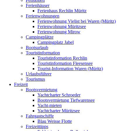
Pensionen
Ferienhäuser
Ferienhaus Rechlin Müritz
Ferienwohnungen
Ferienwohnung Vielist bei Waren (Müritz)
Ferienwohnung Müritzsee
Ferienwohnung Mirow
Campingplätze
Campingplatz Jabel
Bootsurlaub
Touristinformation
Touristinformation Rechlin
Touristinformation Fleesensee
Tourist-Information Waren (Müritz)
Urlaubsführer
Tourismus
Freizeit
Bootsvermietung
Yachtcharter Schroeder
Bootsvermietung Tiefwarensee
Yacht-mieten
Yachtcharter Müritzsee
Fahrgastschiffe
Blau Weisse Flotte
Freizeittipps