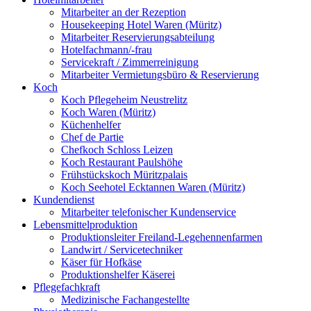
Mitarbeiter an der Rezeption
Housekeeping Hotel Waren (Müritz)
Mitarbeiter Reservierungsabteilung
Hotelfachmann/-frau
Servicekraft / Zimmerreinigung
Mitarbeiter Vermietungsbüro & Reservierung
Koch
Koch Pflegeheim Neustrelitz
Koch Waren (Müritz)
Küchenhelfer
Chef de Partie
Chefkoch Schloss Leizen
Koch Restaurant Paulshöhe
Frühstückskoch Müritzpalais
Koch Seehotel Ecktannen Waren (Müritz)
Kundendienst
Mitarbeiter telefonischer Kundenservice
Lebensmittelproduktion
Produktionsleiter Freiland-Legehennenfarmen
Landwirt / Servicetechniker
Käser für Hofkäse
Produktionshelfer Käserei
Pflegefachkraft
Medizinische Fachangestellte