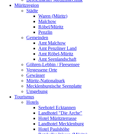
Müritzregion
Städte
Waren (Müritz)
Malchow
Röbel/Müritz
Penzlin
Gemeinden
Amt Malchow
Amt Penzliner Land
Amt Röbel-Müritz
Amt Seenlandschaft
Göhren-Lebbin / Fleesensee
Vergessene Orte
Gewässer
Müritz-Nationalpark
Mecklenburgische Seenplatte
Umgebung
Tourismus
Hotels
Seehotel Ecktannen
Landhotel "Die Arche"
Hotel Müritzterrasse
Landhotel Mecklenburg
Hotel Paulshöhe