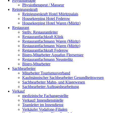
Physiotherapie
Physiotherapeut / Masseur
Reinigungskraft
Reinigungskraft Hotel Müritzpalais
Housekeeping Hotel Federow
Housekeeping Hotel Waren (Müritz)
Restaurant
Stellv. Restaurantleiter
Restaurantfachkraft Klink
Restaurantfachmann Waren (Müritz)
Restaurantfachmann Waren (Müritz)
Restaurantfachkraft Federow
Bistro-Mitarbeiter Aquafun Fleesensee
Restaurantfachmann Neustrelitz
Bistro-Mitarbeiter
Sachbearbeiter
Mitarbeiter Tourismusverband
Kaufmännischer Sachbearbeiter Gesundheitswesen
Sachbearbeiter Mahn- und Klagewesen
Sachbearbeiter Auftragsbearbeitung
Verkauf
medizinische Fachangestellte
Verkauf/ Innendienststelle
Teamleiter im Innendienst
Verkäufer Vodafone-Filialen