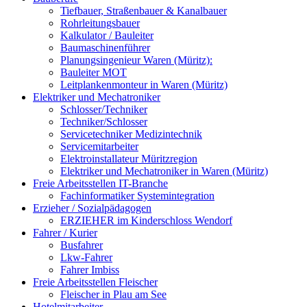
Tiefbauer, Straßenbauer & Kanalbauer
Rohrleitungsbauer
Kalkulator / Bauleiter
Baumaschinenführer
Planungsingenieur Waren (Müritz):
Bauleiter MOT
Leitplankenmonteur in Waren (Müritz)
Elektriker und Mechatroniker
Schlosser/Techniker
Techniker/Schlosser
Servicetechniker Medizintechnik
Servicemitarbeiter
Elektroinstallateur Müritzregion
Elektriker und Mechatroniker in Waren (Müritz)
Freie Arbeitsstellen IT-Branche
Fachinformatiker Systemintegration
Erzieher / Sozialpädagogen
ERZIEHER im Kinderschloss Wendorf
Fahrer / Kurier
Busfahrer
Lkw-Fahrer
Fahrer Imbiss
Freie Arbeitsstellen Fleischer
Fleischer in Plau am See
Hotelmitarbeiter