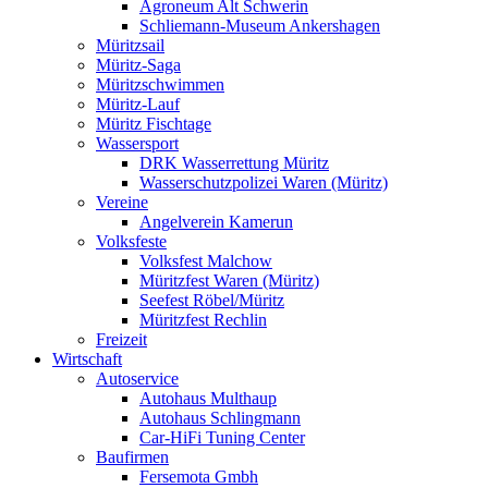
Agroneum Alt Schwerin
Schliemann-Museum Ankershagen
Müritzsail
Müritz-Saga
Müritzschwimmen
Müritz-Lauf
Müritz Fischtage
Wassersport
DRK Wasserrettung Müritz
Wasserschutzpolizei Waren (Müritz)
Vereine
Angelverein Kamerun
Volksfeste
Volksfest Malchow
Müritzfest Waren (Müritz)
Seefest Röbel/Müritz
Müritzfest Rechlin
Freizeit
Wirtschaft
Autoservice
Autohaus Multhaup
Autohaus Schlingmann
Car-HiFi Tuning Center
Baufirmen
Fersemota Gmbh