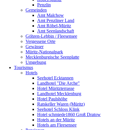
Penzlin
Gemeinden
Amt Malchow
Amt Penzliner Land
Amt Röbel-Müritz
Amt Seenlandschaft
Göhren-Lebbin / Fleesensee
Vergessene Orte
Gewässer
Müritz-Nationalpark
Mecklenburgische Seenplatte
Umgebung
Tourismus
Hotels
Seehotel Ecktannen
Landhotel "Die Arche"
Hotel Müritzterrasse
Landhotel Mecklenburg
Hotel Paulshöhe
Ratskeller Waren (Müritz)
Seehotel Schloss Klink
Hotel schmiede1860 Groß Dratow
Hotels an der Müritz
Hotels am Fleesensee