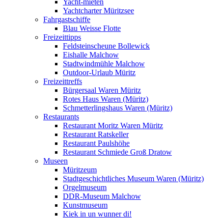
Yacht-mieten
Yachtcharter Müritzsee
Fahrgastschiffe
Blau Weisse Flotte
Freizeittipps
Feldsteinscheune Bollewick
Eishalle Malchow
Stadtwindmühle Malchow
Outdoor-Urlaub Müritz
Freizeittreffs
Bürgersaal Waren Müritz
Rotes Haus Waren (Müritz)
Schmetterlingshaus Waren (Müritz)
Restaurants
Restaurant Moritz Waren Müritz
Restaurant Ratskeller
Restaurant Paulshöhe
Restaurant Schmiede Groß Dratow
Museen
Müritzeum
Stadtgeschichtliches Museum Waren (Müritz)
Orgelmuseum
DDR-Museum Malchow
Kunstmuseum
Kiek in un wunner di!