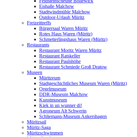
Feldsteinscheune Bollewick
Eishalle Malchow
Stadtwindmühle Malchow
Outdoor-Urlaub Müritz
Freizeittreffs
Bürgersaal Waren Müritz
Rotes Haus Waren (Müritz)
Schmetterlingshaus Waren (Müritz)
Restaurants
Restaurant Moritz Waren Müritz
Restaurant Ratskeller
Restaurant Paulshöhe
Restaurant Schmiede Groß Dratow
Museen
Müritzeum
Stadtgeschichtliches Museum Waren (Müritz)
Orgelmuseum
DDR-Museum Malchow
Kunstmuseum
Kiek in un wunner di!
Agroneum Alt Schwerin
Schliemann-Museum Ankershagen
Müritzsail
Müritz-Saga
Müritzschwimmen