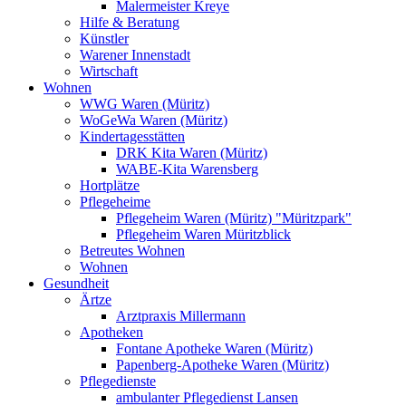
Malermeister Kreye
Hilfe & Beratung
Künstler
Warener Innenstadt
Wirtschaft
Wohnen
WWG Waren (Müritz)
WoGeWa Waren (Müritz)
Kindertagesstätten
DRK Kita Waren (Müritz)
WABE-Kita Warensberg
Hortplätze
Pflegeheime
Pflegeheim Waren (Müritz) "Müritzpark"
Pflegeheim Waren Müritzblick
Betreutes Wohnen
Wohnen
Gesundheit
Ärtze
Arztpraxis Millermann
Apotheken
Fontane Apotheke Waren (Müritz)
Papenberg-Apotheke Waren (Müritz)
Pflegedienste
ambulanter Pflegedienst Lansen