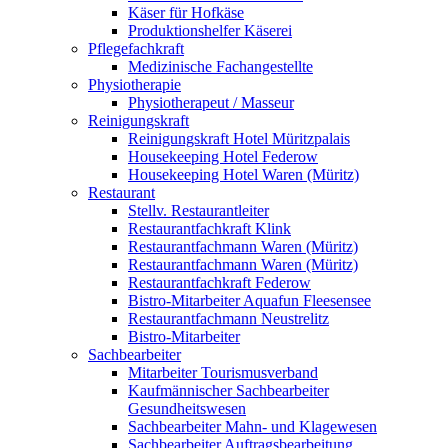
Käser für Hofkäse
Produktionshelfer Käserei
Pflegefachkraft
Medizinische Fachangestellte
Physiotherapie
Physiotherapeut / Masseur
Reinigungskraft
Reinigungskraft Hotel Müritzpalais
Housekeeping Hotel Federow
Housekeeping Hotel Waren (Müritz)
Restaurant
Stellv. Restaurantleiter
Restaurantfachkraft Klink
Restaurantfachmann Waren (Müritz)
Restaurantfachmann Waren (Müritz)
Restaurantfachkraft Federow
Bistro-Mitarbeiter Aquafun Fleesensee
Restaurantfachmann Neustrelitz
Bistro-Mitarbeiter
Sachbearbeiter
Mitarbeiter Tourismusverband
Kaufmännischer Sachbearbeiter
Gesundheitswesen
Sachbearbeiter Mahn- und Klagewesen
Sachbearbeiter Auftragsbearbeitung