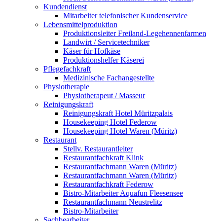
Kundendienst
Mitarbeiter telefonischer Kundenservice
Lebensmittelproduktion
Produktionsleiter Freiland-Legehennenfarmen
Landwirt / Servicetechniker
Käser für Hofkäse
Produktionshelfer Käserei
Pflegefachkraft
Medizinische Fachangestellte
Physiotherapie
Physiotherapeut / Masseur
Reinigungskraft
Reinigungskraft Hotel Müritzpalais
Housekeeping Hotel Federow
Housekeeping Hotel Waren (Müritz)
Restaurant
Stellv. Restaurantleiter
Restaurantfachkraft Klink
Restaurantfachmann Waren (Müritz)
Restaurantfachmann Waren (Müritz)
Restaurantfachkraft Federow
Bistro-Mitarbeiter Aquafun Fleesensee
Restaurantfachmann Neustrelitz
Bistro-Mitarbeiter
Sachbearbeiter