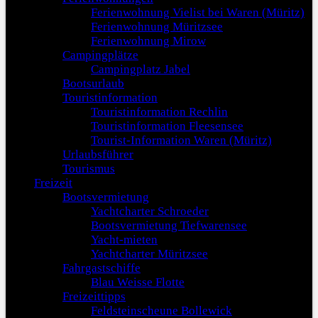
Ferienwohnung Vielist bei Waren (Müritz)
Ferienwohnung Müritzsee
Ferienwohnung Mirow
Campingplätze
Campingplatz Jabel
Bootsurlaub
Touristinformation
Touristinformation Rechlin
Touristinformation Fleesensee
Tourist-Information Waren (Müritz)
Urlaubsführer
Tourismus
Freizeit
Bootsvermietung
Yachtcharter Schroeder
Bootsvermietung Tiefwarensee
Yacht-mieten
Yachtcharter Müritzsee
Fahrgastschiffe
Blau Weisse Flotte
Freizeittipps
Feldsteinscheune Bollewick