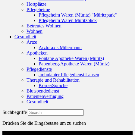
Hortplätze
Pflegeheime
Pflegeheim Waren (Müritz) "Müritzpark"
Pflegeheim Waren Müritzblick
Betreutes Wohnen
Wohnen
Gesundheit
Ärtze
Arztpraxis Millermann
Apotheken
Fontane Apotheke Waren (Müritz)
Papenberg-Apotheke Waren (Müritz)
Pflegedienste
ambulanter Pflegedienst Lansen
Therapie und Rehabilitation
KörperSprache
Blutspendedienst
Patientenverfügung
Gesundheit
Suchbegriffe
Drücken Sie die Eingabetaste um zu suchen
Menu