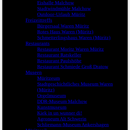
Eishalle Malchow
Stadtwindmühle Malchow
Outdoor-Urlaub Müritz
Freizeittreffs
Bürgersaal Waren Müritz
Rotes Haus Waren (Müritz)
Schmetterlingshaus Waren (Müritz)
Restaurants
Restaurant Moritz Waren Müritz
Restaurant Ratskeller
Restaurant Paulshöhe
Restaurant Schmiede Groß Dratow
Museen
Müritzeum
Stadtgeschichtliches Museum Waren
(Müritz)
Orgelmuseum
DDR-Museum Malchow
Kunstmuseum
Kiek in un wunner di!
Agroneum Alt Schwerin
Schliemann-Museum Ankershagen