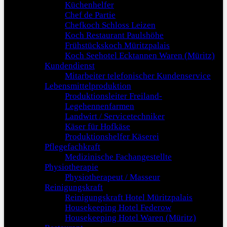
Küchenhelfer
Chef de Partie
Chefkoch Schloss Leizen
Koch Restaurant Paulshöhe
Frühstückskoch Müritzpalais
Koch Seehotel Ecktannen Waren (Müritz)
Kundendienst
Mitarbeiter telefonischer Kundenservice
Lebensmittelproduktion
Produktionsleiter Freiland-
Legehennenfarmen
Landwirt / Servicetechniker
Käser für Hofkäse
Produktionshelfer Käserei
Pflegefachkraft
Medizinische Fachangestellte
Physiotherapie
Physiotherapeut / Masseur
Reinigungskraft
Reinigungskraft Hotel Müritzpalais
Housekeeping Hotel Federow
Housekeeping Hotel Waren (Müritz)