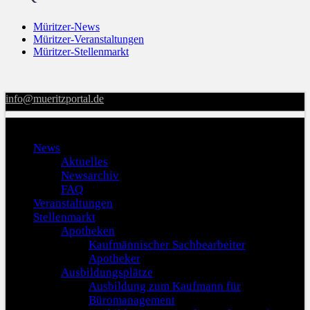
Müritzer-News
Müritzer-Veranstaltungen
Müritzer-Stellenmarkt
info@mueritzportal.de
Menu
News
Aktuelles
Newsarchiv
FAQ
Veranstaltungen
Stellenmarkt
Apotheken
Kaufmännischer Sachbearbeiter
Apotheker
Ausbildungsplätze
Ausbildung zum Kaufmann für
Büromanagement