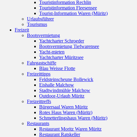
Touristinformation Rechlin
Touristinformation Fleesensee
Tourist-Information Waren (Müritz)
Urlaubsführer
Tourismus
Freizeit
Bootsvermietung
Yachtcharter Schroeder
Bootsvermietung Tiefwarensee
Yacht-mieten
Yachtcharter Müritzsee
Fahrgastschiffe
Blau Weisse Flotte
Freizeittipps
Feldsteinscheune Bollewick
Eishalle Malchow
Stadtwindmühle Malchow
Outdoor-Urlaub Müritz
Freizeittreffs
Bürgersaal Waren Müritz
Rotes Haus Waren (Müritz)
Schmetterlingshaus Waren (Müritz)
Restaurants
Restaurant Moritz Waren Müritz
Restaurant Ratskeller