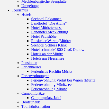
Mecklenburgische Seenplatte
Umgebung
Tourismus
Hotels
Seehotel Ecktannen
Landhotel "Die Arche"
Hotel Müritzterrasse
Landhotel Mecklenburg
Hotel Paulshöhe
Ratskeller Waren (Müritz)
Seehotel Schloss Klink
Hotel schmiede1860 Groß Dratow
Hotels an der Müritz
Hotels am Fleesensee
Pensionen
Ferienhäuser
Ferienhaus Rechlin Müritz
Ferienwohnungen
Ferienwohnung Vielist bei Waren (Müritz)
Ferienwohnung Müritzsee
Ferienwohnung Mirow
Campingplätze
Campingplatz Jabel
Bootsurlaub
Touristinformation