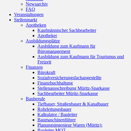
Newsarchiv
FAQ
Veranstaltungen
Stellenmarkt
Apotheken
Kaufmännischer Sachbearbeiter
Apotheker
Ausbildungsplätze
Ausbildung zum Kaufmann für
Büromanagement
Ausbildung zum Kaufmann für Tourismus und
Freizeit
Finanzen
Bürokraft
Sozialversicherungsfachangestellte
Finanzbuchhaltung
Stellenausschreibung Müritz-Sparkasse
Sachbearbeiter Müritz-Sparkasse
Bauberufe
Tiefbauer, Straßenbauer & Kanalbauer
Rohrleitungsbauer
Kalkulator / Bauleiter
Baumaschinenführer
Planungsingenieur Waren (Müritz):
Bauleiter MOT