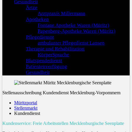
Gesundheit
Ärtze
Arztpraxis Millermann
Apotheken
Fontane Apotheke Waren (Müritz)
Papenberg-Apotheke Waren (Müritz)
Pflegedienste
ambulanter Pflegedienst Lansen
Therapie und Rehabilitation
KörperSprache
Blutspendedienst
Patientenverfügung
Gesundheit
Stellenausschreibung Kundendienst Mecklenburg-Vorpommern
Müritzportal
Stellenmarkt
Kundendienst
Kundenservice: Freie Arbeitsstellen Mecklenburgische Seenplatte