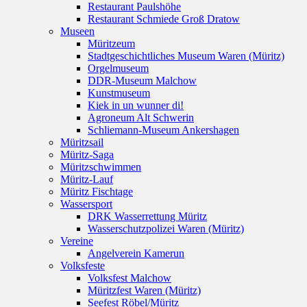
Restaurant Paulshöhe
Restaurant Schmiede Groß Dratow
Museen
Müritzeum
Stadtgeschichtliches Museum Waren (Müritz)
Orgelmuseum
DDR-Museum Malchow
Kunstmuseum
Kiek in un wunner di!
Agroneum Alt Schwerin
Schliemann-Museum Ankershagen
Müritzsail
Müritz-Saga
Müritzschwimmen
Müritz-Lauf
Müritz Fischtage
Wassersport
DRK Wasserrettung Müritz
Wasserschutzpolizei Waren (Müritz)
Vereine
Angelverein Kamerun
Volksfeste
Volksfest Malchow
Müritzfest Waren (Müritz)
Seefest Röbel/Müritz