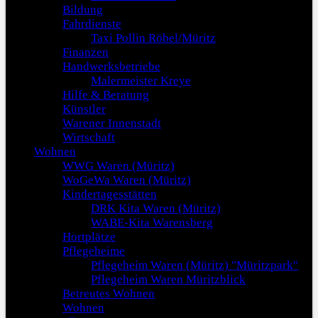
Bildung
Fahrdienste
Taxi Pollin Röbel/Müritz
Finanzen
Handwerksbetriebe
Malermeister Kreye
Hilfe & Beratung
Künstler
Warener Innenstadt
Wirtschaft
Wohnen
WWG Waren (Müritz)
WoGeWa Waren (Müritz)
Kindertagesstätten
DRK Kita Waren (Müritz)
WABE-Kita Warensberg
Hortplätze
Pflegeheime
Pflegeheim Waren (Müritz) "Müritzpark"
Pflegeheim Waren Müritzblick
Betreutes Wohnen
Wohnen