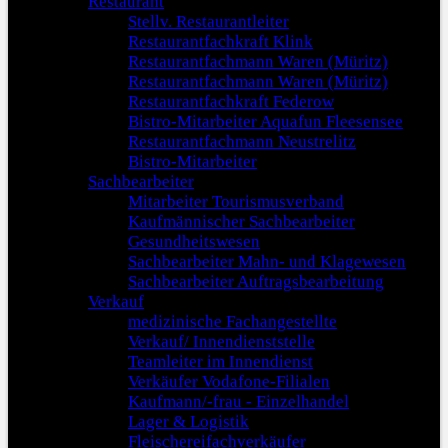
Restaurant
Stellv. Restaurantleiter
Restaurantfachkraft Klink
Restaurantfachmann Waren (Müritz)
Restaurantfachmann Waren (Müritz)
Restaurantfachkraft Federow
Bistro-Mitarbeiter Aquafun Fleesensee
Restaurantfachmann Neustrelitz
Bistro-Mitarbeiter
Sachbearbeiter
Mitarbeiter Tourismusverband
Kaufmännischer Sachbearbeiter
Gesundheitswesen
Sachbearbeiter Mahn- und Klagewesen
Sachbearbeiter Auftragsbearbeitung
Verkauf
medizinische Fachangestellte
Verkauf/ Innendienststelle
Teamleiter im Innendienst
Verkäufer Vodafone-Filialen
Kaufmann/-frau - Einzelhandel
Lager & Logistik
Fleischereifachverkäufer