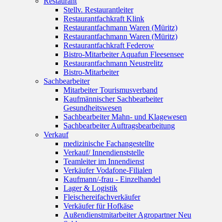
Restaurant
Stellv. Restaurantleiter
Restaurantfachkraft Klink
Restaurantfachmann Waren (Müritz)
Restaurantfachmann Waren (Müritz)
Restaurantfachkraft Federow
Bistro-Mitarbeiter Aquafun Fleesensee
Restaurantfachmann Neustrelitz
Bistro-Mitarbeiter
Sachbearbeiter
Mitarbeiter Tourismusverband
Kaufmännischer Sachbearbeiter
Gesundheitswesen
Sachbearbeiter Mahn- und Klagewesen
Sachbearbeiter Auftragsbearbeitung
Verkauf
medizinische Fachangestellte
Verkauf/ Innendienststelle
Teamleiter im Innendienst
Verkäufer Vodafone-Filialen
Kaufmann/-frau - Einzelhandel
Lager & Logistik
Fleischereifachverkäufer
Verkäufer für Hofkäse
Außendienstmitarbeiter Agropartner Neu