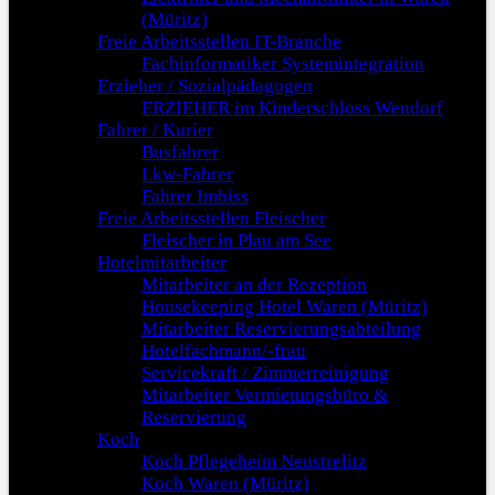
(Müritz)
Freie Arbeitsstellen IT-Branche
Fachinformatiker Systemintegration
Erzieher / Sozialpädagogen
ERZIEHER im Kinderschloss Wendorf
Fahrer / Kurier
Busfahrer
Lkw-Fahrer
Fahrer Imbiss
Freie Arbeitsstellen Fleischer
Fleischer in Plau am See
Hotelmitarbeiter
Mitarbeiter an der Rezeption
Housekeeping Hotel Waren (Müritz)
Mitarbeiter Reservierungsabteilung
Hotelfachmann/-frau
Servicekraft / Zimmerreinigung
Mitarbeiter Vermietungsbüro &
Reservierung
Koch
Koch Pflegeheim Neustrelitz
Koch Waren (Müritz)