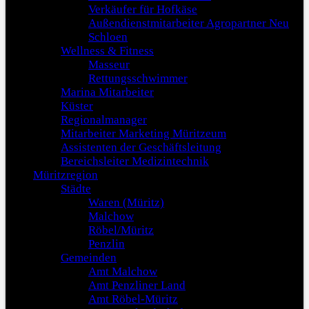
Verkäufer für Hofkäse
Außendienstmitarbeiter Agropartner Neu
Schloen
Wellness & Fitness
Masseur
Rettungsschwimmer
Marina Mitarbeiter
Küster
Regionalmanager
Mitarbeiter Marketing Müritzeum
Assistenten der Geschäftsleitung
Bereichsleiter Medizintechnik
Müritzregion
Städte
Waren (Müritz)
Malchow
Röbel/Müritz
Penzlin
Gemeinden
Amt Malchow
Amt Penzliner Land
Amt Röbel-Müritz