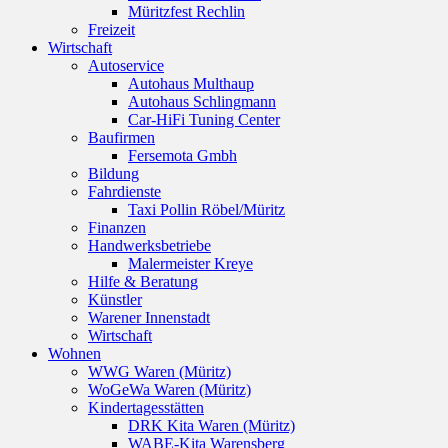
Müritzfest Rechlin
Freizeit
Wirtschaft
Autoservice
Autohaus Multhaup
Autohaus Schlingmann
Car-HiFi Tuning Center
Baufirmen
Fersemota Gmbh
Bildung
Fahrdienste
Taxi Pollin Röbel/Müritz
Finanzen
Handwerksbetriebe
Malermeister Kreye
Hilfe & Beratung
Künstler
Warener Innenstadt
Wirtschaft
Wohnen
WWG Waren (Müritz)
WoGeWa Waren (Müritz)
Kindertagesstätten
DRK Kita Waren (Müritz)
WABE-Kita Warensberg