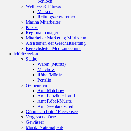
Schloen
Wellness & Fitness
Masseur
Rettungsschwimmer
Marina Mitarbeiter
Küster
Regionalmanager
Mitarbeiter Marketing Müritzeum
Assistenten der Geschäftsleitung
Bereichsleiter Medizintechnik
Müritzregion
Städte
Waren (Müritz)
Malchow
Röbel/Müritz
Penzlin
Gemeinden
Amt Malchow
Amt Penzliner Land
Amt Röbel-Müritz
Amt Seenlandschaft
Göhren-Lebbin / Fleesensee
Vergessene Orte
Gewässer
Müritz-Nationalpark