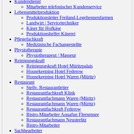
Kundendienst
Mitarbeiter telefonischer Kundenservice
Lebensmittelproduktion
Produktionsleiter Freiland-Legehennenfarmen
Landwirt / Servicetechniker
Käser für Hofkäse
Produktionshelfer Käserei
Pflegefachkraft
Medizinische Fachangestellte
Physiotherapie
Physiotherapeut / Masseur
Reinigungskraft
Reinigungskraft Hotel Müritzpalais
Housekeeping Hotel Federow
Housekeeping Hotel Waren (Müritz)
Restaurant
Stellv. Restaurantleiter
Restaurantfachkraft Klink
Restaurantfachmann Waren (Müritz)
Restaurantfachmann Waren (Müritz)
Restaurantfachkraft Federow
Bistro-Mitarbeiter Aquafun Fleesensee
Restaurantfachmann Neustrelitz
Bistro-Mitarbeiter
Sachbearbeiter