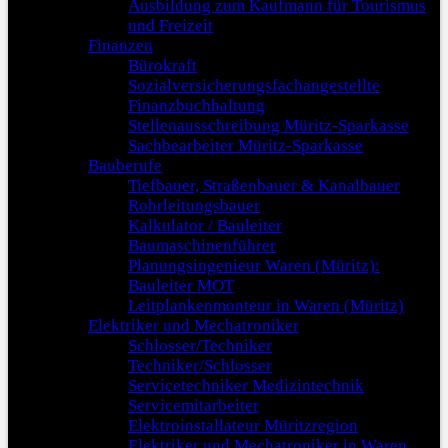
Ausbildung zum Kaufmann für Tourismus
und Freizeit
Finanzen
Bürokraft
Sozialversicherungsfachangestellte
Finanzbuchhaltung
Stellenausschreibung Müritz-Sparkasse
Sachbearbeiter Müritz-Sparkasse
Bauberufe
Tiefbauer, Straßenbauer & Kanalbauer
Rohrleitungsbauer
Kalkulator / Bauleiter
Baumaschinenführer
Planungsingenieur Waren (Müritz):
Bauleiter MOT
Leitplankenmonteur in Waren (Müritz)
Elektriker und Mechatroniker
Schlosser/Techniker
Techniker/Schlosser
Servicetechniker Medizintechnik
Servicemitarbeiter
Elektroinstallateur Müritzregion
Elektriker und Mechatroniker in Waren