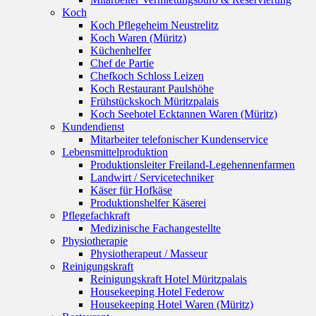
Koch
Koch Pflegeheim Neustrelitz
Koch Waren (Müritz)
Küchenhelfer
Chef de Partie
Chefkoch Schloss Leizen
Koch Restaurant Paulshöhe
Frühstückskoch Müritzpalais
Koch Seehotel Ecktannen Waren (Müritz)
Kundendienst
Mitarbeiter telefonischer Kundenservice
Lebensmittelproduktion
Produktionsleiter Freiland-Legehennenfarmen
Landwirt / Servicetechniker
Käser für Hofkäse
Produktionshelfer Käserei
Pflegefachkraft
Medizinische Fachangestellte
Physiotherapie
Physiotherapeut / Masseur
Reinigungskraft
Reinigungskraft Hotel Müritzpalais
Housekeeping Hotel Federow
Housekeeping Hotel Waren (Müritz)