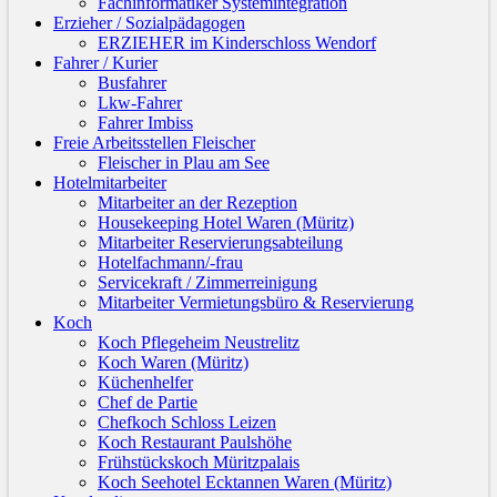
Fachinformatiker Systemintegration
Erzieher / Sozialpädagogen
ERZIEHER im Kinderschloss Wendorf
Fahrer / Kurier
Busfahrer
Lkw-Fahrer
Fahrer Imbiss
Freie Arbeitsstellen Fleischer
Fleischer in Plau am See
Hotelmitarbeiter
Mitarbeiter an der Rezeption
Housekeeping Hotel Waren (Müritz)
Mitarbeiter Reservierungsabteilung
Hotelfachmann/-frau
Servicekraft / Zimmerreinigung
Mitarbeiter Vermietungsbüro & Reservierung
Koch
Koch Pflegeheim Neustrelitz
Koch Waren (Müritz)
Küchenhelfer
Chef de Partie
Chefkoch Schloss Leizen
Koch Restaurant Paulshöhe
Frühstückskoch Müritzpalais
Koch Seehotel Ecktannen Waren (Müritz)