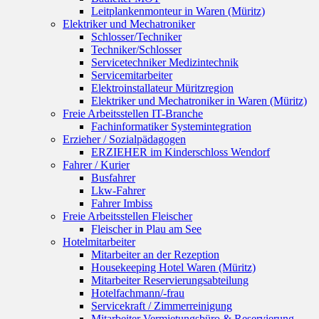
Leitplankenmonteur in Waren (Müritz)
Elektriker und Mechatroniker
Schlosser/Techniker
Techniker/Schlosser
Servicetechniker Medizintechnik
Servicemitarbeiter
Elektroinstallateur Müritzregion
Elektriker und Mechatroniker in Waren (Müritz)
Freie Arbeitsstellen IT-Branche
Fachinformatiker Systemintegration
Erzieher / Sozialpädagogen
ERZIEHER im Kinderschloss Wendorf
Fahrer / Kurier
Busfahrer
Lkw-Fahrer
Fahrer Imbiss
Freie Arbeitsstellen Fleischer
Fleischer in Plau am See
Hotelmitarbeiter
Mitarbeiter an der Rezeption
Housekeeping Hotel Waren (Müritz)
Mitarbeiter Reservierungsabteilung
Hotelfachmann/-frau
Servicekraft / Zimmerreinigung
Mitarbeiter Vermietungsbüro & Reservierung