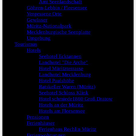
Amt Seenlandschaft
Göhren-Lebbin / Fleesensee
Vergessene Orte
Gewässer
Müritz-Nationalpark
Mecklenburgische Seenplatte
Umgebung
Tourismus
Hotels
Seehotel Ecktannen
Landhotel "Die Arche"
Hotel Müritzterrasse
Landhotel Mecklenburg
Hotel Paulshöhe
Ratskeller Waren (Müritz)
Seehotel Schloss Klink
Hotel schmiede1860 Groß Dratow
Hotels an der Müritz
Hotels am Fleesensee
Pensionen
Ferienhäuser
Ferienhaus Rechlin Müritz
Ferienwohnungen