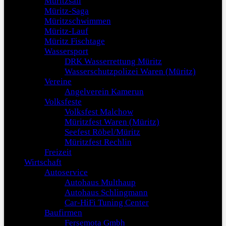
Müritzsail
Müritz-Saga
Müritzschwimmen
Müritz-Lauf
Müritz Fischtage
Wassersport
DRK Wasserrettung Müritz
Wasserschutzpolizei Waren (Müritz)
Vereine
Angelverein Kamerun
Volksfeste
Volksfest Malchow
Müritzfest Waren (Müritz)
Seefest Röbel/Müritz
Müritzfest Rechlin
Freizeit
Wirtschaft
Autoservice
Autohaus Multhaup
Autohaus Schlingmann
Car-HiFi Tuning Center
Baufirmen
Fersemota Gmbh