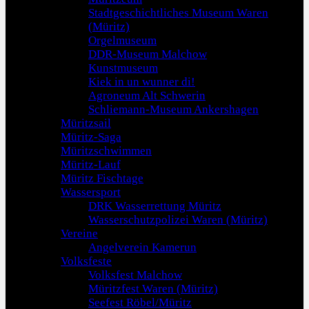
Stadtgeschichtliches Museum Waren
(Müritz)
Orgelmuseum
DDR-Museum Malchow
Kunstmuseum
Kiek in un wunner di!
Agroneum Alt Schwerin
Schliemann-Museum Ankershagen
Müritzsail
Müritz-Saga
Müritzschwimmen
Müritz-Lauf
Müritz Fischtage
Wassersport
DRK Wasserrettung Müritz
Wasserschutzpolizei Waren (Müritz)
Vereine
Angelverein Kamerun
Volksfeste
Volksfest Malchow
Müritzfest Waren (Müritz)
Seefest Röbel/Müritz