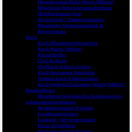
Housekeeping Hotel Waren (Müritz)
Mitarbeiter Reservierungsabteilung
Hotelfachmann/-frau
Servicekraft / Zimmerreinigung
Mitarbeiter Vermietungsbüro &
Reservierung
Koch
Koch Pflegeheim Neustrelitz
Koch Waren (Müritz)
Küchenhelfer
Chef de Partie
Chefkoch Schloss Leizen
Koch Restaurant Paulshöhe
Frühstückskoch Müritzpalais
Koch Seehotel Ecktannen Waren (Müritz)
Kundendienst
Mitarbeiter telefonischer Kundenservice
Lebensmittelproduktion
Produktionsleiter Freiland-
Legehennenfarmen
Landwirt / Servicetechniker
Käser für Hofkäse
Produktionshelfer Käserei