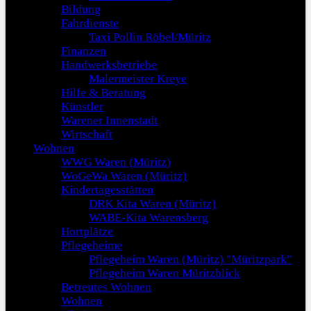
Bildung
Fahrdienste
Taxi Pollin Röbel/Müritz
Finanzen
Handwerksbetriebe
Malermeister Kreye
Hilfe & Beratung
Künstler
Warener Innenstadt
Wirtschaft
Wohnen
WWG Waren (Müritz)
WoGeWa Waren (Müritz)
Kindertagesstätten
DRK Kita Waren (Müritz)
WABE-Kita Warensberg
Hortplätze
Pflegeheime
Pflegeheim Waren (Müritz) "Müritzpark"
Pflegeheim Waren Müritzblick
Betreutes Wohnen
Wohnen