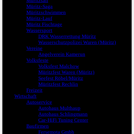
Müritzsail
Müritz-Saga
Müritzschwimmen
Müritz-Lauf
Müritz Fischtage
Wassersport
DRK Wasserrettung Müritz
Wasserschutzpolizei Waren (Müritz)
Vereine
Angelverein Kamerun
Volksfeste
Volksfest Malchow
Müritzfest Waren (Müritz)
Seefest Röbel/Müritz
Müritzfest Rechlin
Freizeit
Wirtschaft
Autoservice
Autohaus Multhaup
Autohaus Schlingmann
Car-HiFi Tuning Center
Baufirmen
Fersemota Gmbh