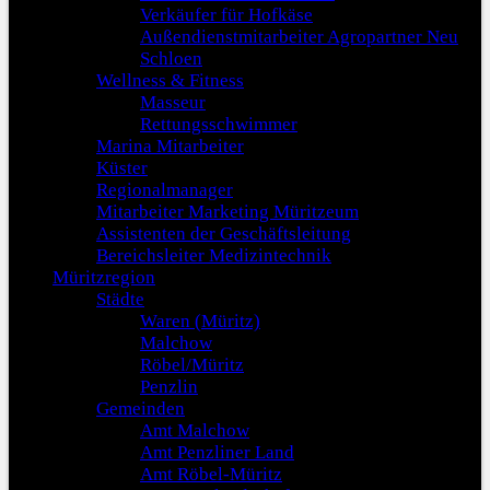
Verkäufer für Hofkäse
Außendienstmitarbeiter Agropartner Neu
Schloen
Wellness & Fitness
Masseur
Rettungsschwimmer
Marina Mitarbeiter
Küster
Regionalmanager
Mitarbeiter Marketing Müritzeum
Assistenten der Geschäftsleitung
Bereichsleiter Medizintechnik
Müritzregion
Städte
Waren (Müritz)
Malchow
Röbel/Müritz
Penzlin
Gemeinden
Amt Malchow
Amt Penzliner Land
Amt Röbel-Müritz