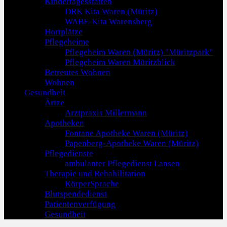
Kindertagesstätten
DRK Kita Waren (Müritz)
WABE-Kita Warensberg
Hortplätze
Pflegeheime
Pflegeheim Waren (Müritz) "Müritzpark"
Pflegeheim Waren Müritzblick
Betreutes Wohnen
Wohnen
Gesundheit
Ärtze
Arztpraxis Millermann
Apotheken
Fontane Apotheke Waren (Müritz)
Papenberg-Apotheke Waren (Müritz)
Pflegedienste
ambulanter Pflegedienst Lansen
Therapie und Rehabilitation
KörperSprache
Blutspendedienst
Patientenverfügung
Gesundheit