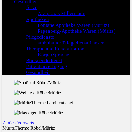
Gesundheit
Ärtze
Arztpraxis Millermann
Apotheken
Fontane Apotheke Waren (Müritz)
Papenberg-Apotheke Waren (Müritz)
Pflegedienste
ambulanter Pflegedienst Lansen
Therapie und Rehabilitation
KörperSprache
Blutspendedienst
Patientenverfügung
Gesundheit
Zurück
Vorwärts
MüritzTherme Röbel/Müritz