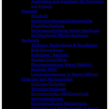
Ausbildung zum Kaufmann für Tourismus
und Freizeit
Finanzen
Bürokraft
Sozialversicherungsfachangestellte
Finanzbuchhaltung
Stellenausschreibung Müritz-Sparkasse
Sachbearbeiter Müritz-Sparkasse
Bauberufe
Tiefbauer, Straßenbauer & Kanalbauer
Rohrleitungsbauer
Kalkulator / Bauleiter
Baumaschinenführer
Planungsingenieur Waren (Müritz):
Bauleiter MOT
Leitplankenmonteur in Waren (Müritz)
Elektriker und Mechatroniker
Schlosser/Techniker
Techniker/Schlosser
Servicetechniker Medizintechnik
Servicemitarbeiter
Elektroinstallateur Müritzregion
Elektriker und Mechatroniker in Waren