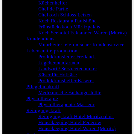
Küchenhelfer
Chef de Partie
Chefkoch Schloss Leizen
Koch Restaurant Paulshöhe
Frühstückskoch Müritzpalais
Koch Seehotel Ecktannen Waren (Müritz)
Kundendienst
Mitarbeiter telefonischer Kundenservice
Lebensmittelproduktion
Produktionsleiter Freiland-
Legehennenfarmen
Landwirt / Servicetechniker
Käser für Hofkäse
Produktionshelfer Käserei
Pflegefachkraft
Medizinische Fachangestellte
Physiotherapie
Physiotherapeut / Masseur
Reinigungskraft
Reinigungskraft Hotel Müritzpalais
Housekeeping Hotel Federow
Housekeeping Hotel Waren (Müritz)