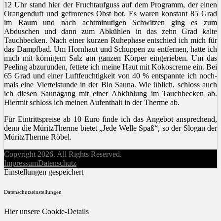
12 Uhr stand hier der Fruchtaufguss auf dem Programm, der einen
Orangenduft und gefrorenes Obst bot. Es waren konstant 85 Grad
im Raum und nach achtminutigen Schwitzen ging es zum
Abduschen und dann zum Abkühlen in das zehn Grad kalte
Tauchbecken. Nach einer kurzen Ruhephase entschied ich mich für
das Dampfbad. Um Hornhaut und Schuppen zu entfernen, hatte ich
mich mit körnigem Salz am ganzen Körper eingerieben. Um das
Peeling abzurunden, fettete ich meine Haut mit Kokoscreme ein. Bei
65 Grad und einer Luftfeuchtigkeit von 40 % entspannte ich noch­
mals eine Viertelstunde in der Bio Sauna. Wie üblich, schloss auch
ich diesen Saunagang mit einer Abkühlung im Tauchbecken ab.
Hiermit schloss ich meinen Aufenthalt in der Therme ab.
Für Eintrittspreise ab 10 Euro finde ich das Angebot ansprechend,
denn die MüritzTherme bietet „Jede Welle Spaß“, so der Slogan der
MüritzTherme Röbel.
Copyright 2026. All Rights Reserved.
Impressum
Datenschutz
Einstellungen gespeichert
Datenschutzeinstellungen
Hier unsere Cookie-Details