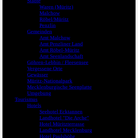
Städte
Waren (Müritz)
Malchow
Röbel/Müritz
Penzlin
Gemeinden
Amt Malchow
Amt Penzliner Land
Amt Röbel-Müritz
Amt Seenlandschaft
Göhren-Lebbin / Fleesensee
Vergessene Orte
Gewässer
Müritz-Nationalpark
Mecklenburgische Seenplatte
Umgebung
Tourismus
Hotels
Seehotel Ecktannen
Landhotel "Die Arche"
Hotel Müritzterrasse
Landhotel Mecklenburg
Hotel Paulshöhe