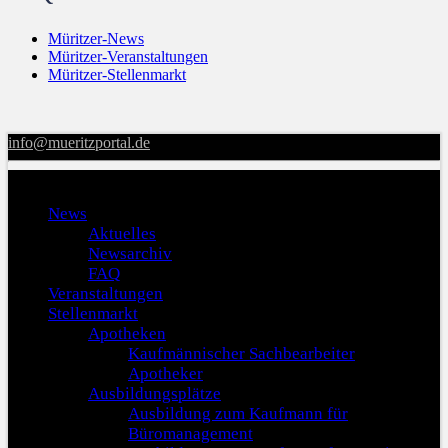
Müritzer-News
Müritzer-Veranstaltungen
Müritzer-Stellenmarkt
info@mueritzportal.de
Menu
News
Aktuelles
Newsarchiv
FAQ
Veranstaltungen
Stellenmarkt
Apotheken
Kaufmännischer Sachbearbeiter
Apotheker
Ausbildungsplätze
Ausbildung zum Kaufmann für
Büromanagement