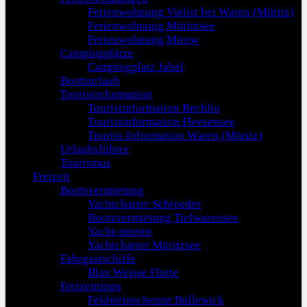
Ferienwohnung Vielist bei Waren (Müritz)
Ferienwohnung Müritzsee
Ferienwohnung Mirow
Campingplätze
Campingplatz Jabel
Bootsurlaub
Touristinformation
Touristinformation Rechlin
Touristinformation Fleesensee
Tourist-Information Waren (Müritz)
Urlaubsführer
Tourismus
Freizeit
Bootsvermietung
Yachtcharter Schroeder
Bootsvermietung Tiefwarensee
Yacht-mieten
Yachtcharter Müritzsee
Fahrgastschiffe
Blau Weisse Flotte
Freizeittipps
Feldsteinscheune Bollewick