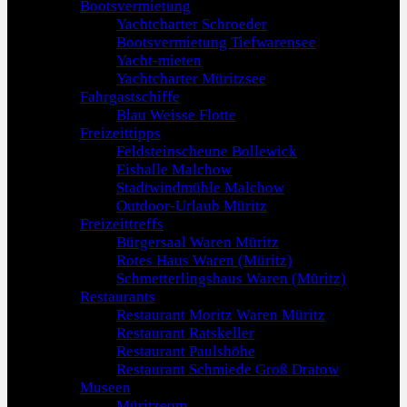
Bootsvermietung
Yachtcharter Schroeder
Bootsvermietung Tiefwarensee
Yacht-mieten
Yachtcharter Müritzsee
Fahrgastschiffe
Blau Weisse Flotte
Freizeittipps
Feldsteinscheune Bollewick
Eishalle Malchow
Stadtwindmühle Malchow
Outdoor-Urlaub Müritz
Freizeittreffs
Bürgersaal Waren Müritz
Rotes Haus Waren (Müritz)
Schmetterlingshaus Waren (Müritz)
Restaurants
Restaurant Moritz Waren Müritz
Restaurant Ratskeller
Restaurant Paulshöhe
Restaurant Schmiede Groß Dratow
Museen
Müritzeum