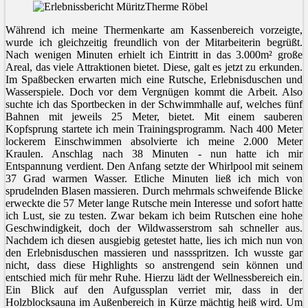
Während ich meine Thermenkarte am Kassenbereich vorzeigte,
wurde ich gleichzeitig freundlich von der Mitarbeiterin begrüßt.
Nach wenigen Minuten erhielt ich Eintritt in das 3.000m² große
Areal, das viele Attraktionen bietet. Diese, galt es jetzt zu erkunden.
Im Spaßbecken erwarten mich eine Rutsche, Erlebnisduschen und
Wasserspiele. Doch vor dem Vergnügen kommt die Arbeit. Also
suchte ich das Sportbecken in der Schwimmhalle auf, welches fünf
Bahnen mit jeweils 25 Meter, bietet. Mit einem sauberen
Kopfsprung startete ich mein Trainingsprogramm. Nach 400 Meter
lockerem Einschwimmen absolvierte ich meine 2.000 Meter
Kraulen. Anschlag nach 38 Minuten - nun hatte ich mir
Entspannung verdient. Den Anfang setzte der Whirlpool mit seinem
37 Grad warmen Wasser. Etliche Minuten ließ ich mich von
sprudelnden Blasen massieren. Durch mehrmals schweifende Blicke
erweckte die 57 Meter lange Rutsche mein Interesse und sofort hatte
ich Lust, sie zu testen. Zwar bekam ich beim Rutschen eine hohe
Geschwindigkeit, doch der Wildwasserstrom sah schneller aus.
Nachdem ich diesen ausgiebig getestet hatte, lies ich mich nun von
den Erlebnisduschen massieren und nassspritzen. Ich wusste gar
nicht, dass diese Highlights so anstrengend sein können und
entschied mich für mehr Ruhe. Hierzu lädt der Wellnessbereich ein.
Ein Blick auf den Aufgussplan verriet mir, dass in der
Holzblocksauna im Außenbereich in Kürze mächtig heiß wird. Um