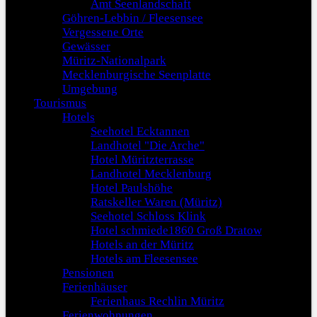
Amt Seenlandschaft
Göhren-Lebbin / Fleesensee
Vergessene Orte
Gewässer
Müritz-Nationalpark
Mecklenburgische Seenplatte
Umgebung
Tourismus
Hotels
Seehotel Ecktannen
Landhotel "Die Arche"
Hotel Müritzterrasse
Landhotel Mecklenburg
Hotel Paulshöhe
Ratskeller Waren (Müritz)
Seehotel Schloss Klink
Hotel schmiede1860 Groß Dratow
Hotels an der Müritz
Hotels am Fleesensee
Pensionen
Ferienhäuser
Ferienhaus Rechlin Müritz
Ferienwohnungen