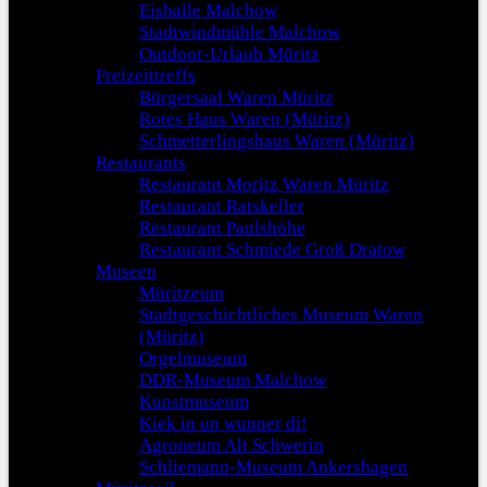
Eishalle Malchow
Stadtwindmühle Malchow
Outdoor-Urlaub Müritz
Freizeittreffs
Bürgersaal Waren Müritz
Rotes Haus Waren (Müritz)
Schmetterlingshaus Waren (Müritz)
Restaurants
Restaurant Moritz Waren Müritz
Restaurant Ratskeller
Restaurant Paulshöhe
Restaurant Schmiede Groß Dratow
Museen
Müritzeum
Stadtgeschichtliches Museum Waren
(Müritz)
Orgelmuseum
DDR-Museum Malchow
Kunstmuseum
Kiek in un wunner di!
Agroneum Alt Schwerin
Schliemann-Museum Ankershagen