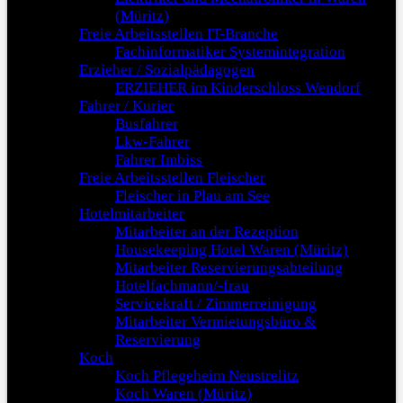
(Müritz)
Freie Arbeitsstellen IT-Branche
Fachinformatiker Systemintegration
Erzieher / Sozialpädagogen
ERZIEHER im Kinderschloss Wendorf
Fahrer / Kurier
Busfahrer
Lkw-Fahrer
Fahrer Imbiss
Freie Arbeitsstellen Fleischer
Fleischer in Plau am See
Hotelmitarbeiter
Mitarbeiter an der Rezeption
Housekeeping Hotel Waren (Müritz)
Mitarbeiter Reservierungsabteilung
Hotelfachmann/-frau
Servicekraft / Zimmerreinigung
Mitarbeiter Vermietungsbüro &
Reservierung
Koch
Koch Pflegeheim Neustrelitz
Koch Waren (Müritz)