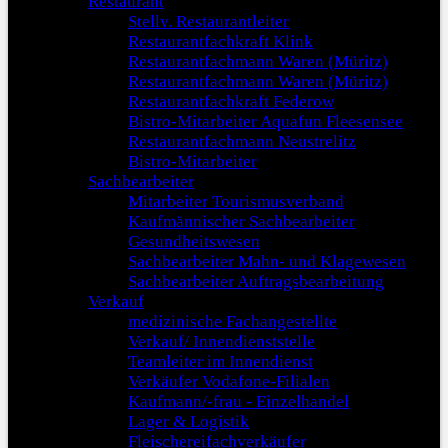
Restaurant
Stellv. Restaurantleiter
Restaurantfachkraft Klink
Restaurantfachmann Waren (Müritz)
Restaurantfachmann Waren (Müritz)
Restaurantfachkraft Federow
Bistro-Mitarbeiter Aquafun Fleesensee
Restaurantfachmann Neustrelitz
Bistro-Mitarbeiter
Sachbearbeiter
Mitarbeiter Tourismusverband
Kaufmännischer Sachbearbeiter
Gesundheitswesen
Sachbearbeiter Mahn- und Klagewesen
Sachbearbeiter Auftragsbearbeitung
Verkauf
medizinische Fachangestellte
Verkauf/ Innendienststelle
Teamleiter im Innendienst
Verkäufer Vodafone-Filialen
Kaufmann/-frau - Einzelhandel
Lager & Logistik
Fleischereifachverkäufer