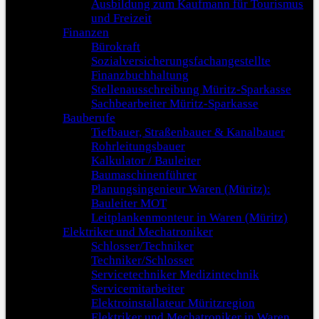
Ausbildung zum Kaufmann für Tourismus
und Freizeit
Finanzen
Bürokraft
Sozialversicherungsfachangestellte
Finanzbuchhaltung
Stellenausschreibung Müritz-Sparkasse
Sachbearbeiter Müritz-Sparkasse
Bauberufe
Tiefbauer, Straßenbauer & Kanalbauer
Rohrleitungsbauer
Kalkulator / Bauleiter
Baumaschinenführer
Planungsingenieur Waren (Müritz):
Bauleiter MOT
Leitplankenmonteur in Waren (Müritz)
Elektriker und Mechatroniker
Schlosser/Techniker
Techniker/Schlosser
Servicetechniker Medizintechnik
Servicemitarbeiter
Elektroinstallateur Müritzregion
Elektriker und Mechatroniker in Waren