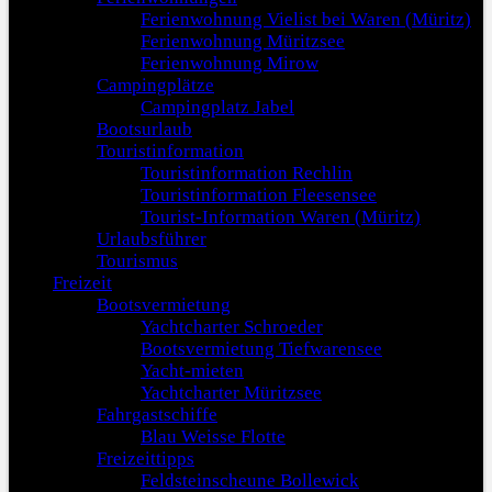
Ferienwohnung Vielist bei Waren (Müritz)
Ferienwohnung Müritzsee
Ferienwohnung Mirow
Campingplätze
Campingplatz Jabel
Bootsurlaub
Touristinformation
Touristinformation Rechlin
Touristinformation Fleesensee
Tourist-Information Waren (Müritz)
Urlaubsführer
Tourismus
Freizeit
Bootsvermietung
Yachtcharter Schroeder
Bootsvermietung Tiefwarensee
Yacht-mieten
Yachtcharter Müritzsee
Fahrgastschiffe
Blau Weisse Flotte
Freizeittipps
Feldsteinscheune Bollewick