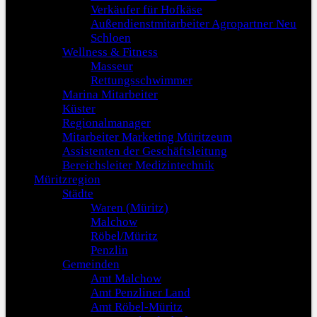
Verkäufer für Hofkäse
Außendienstmitarbeiter Agropartner Neu
Schloen
Wellness & Fitness
Masseur
Rettungsschwimmer
Marina Mitarbeiter
Küster
Regionalmanager
Mitarbeiter Marketing Müritzeum
Assistenten der Geschäftsleitung
Bereichsleiter Medizintechnik
Müritzregion
Städte
Waren (Müritz)
Malchow
Röbel/Müritz
Penzlin
Gemeinden
Amt Malchow
Amt Penzliner Land
Amt Röbel-Müritz