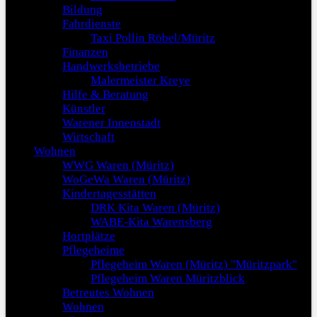
Bildung
Fahrdienste
Taxi Pollin Röbel/Müritz
Finanzen
Handwerksbetriebe
Malermeister Kreye
Hilfe & Beratung
Künstler
Warener Innenstadt
Wirtschaft
Wohnen
WWG Waren (Müritz)
WoGeWa Waren (Müritz)
Kindertagesstätten
DRK Kita Waren (Müritz)
WABE-Kita Warensberg
Hortplätze
Pflegeheime
Pflegeheim Waren (Müritz) "Müritzpark"
Pflegeheim Waren Müritzblick
Betreutes Wohnen
Wohnen