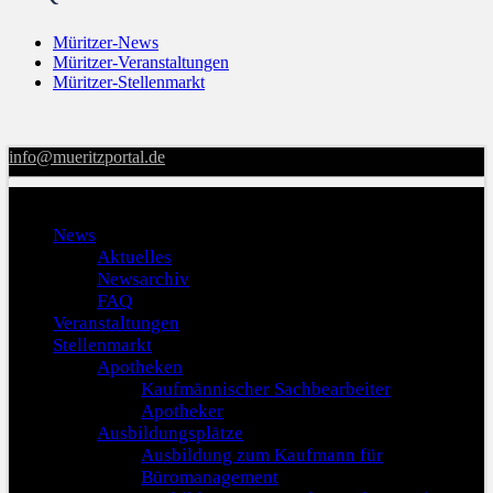
Müritzer-News
Müritzer-Veranstaltungen
Müritzer-Stellenmarkt
info@mueritzportal.de
Menu
News
Aktuelles
Newsarchiv
FAQ
Veranstaltungen
Stellenmarkt
Apotheken
Kaufmännischer Sachbearbeiter
Apotheker
Ausbildungsplätze
Ausbildung zum Kaufmann für
Büromanagement