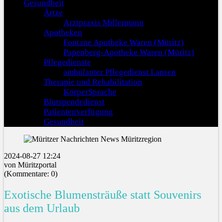
Gesundheit
Ärtze
Arztpraxis Millermann
Apotheken
Fontane Apotheke Waren (Müritz)
Papenberg-Apotheke Waren (Müritz)
Pflegedienste
ambulanter Pflegedienst Lansen
Therapie und Rehabilitation
KörperSprache
Blutspendedienst
Patientenverfügung
Gesundheit
2024-08-27 12:24
von Müritzportal
(Kommentare: 0)
Exotische Blumensträuße statt Souvenirs
aus dem Urlaub