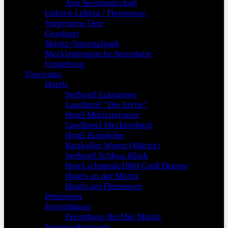
Amt Seenlandschaft
Göhren-Lebbin / Fleesensee
Vergessene Orte
Gewässer
Müritz-Nationalpark
Mecklenburgische Seenplatte
Umgebung
Tourismus
Hotels
Seehotel Ecktannen
Landhotel "Die Arche"
Hotel Müritzterrasse
Landhotel Mecklenburg
Hotel Paulshöhe
Ratskeller Waren (Müritz)
Seehotel Schloss Klink
Hotel schmiede1860 Groß Dratow
Hotels an der Müritz
Hotels am Fleesensee
Pensionen
Ferienhäuser
Ferienhaus Rechlin Müritz
Ferienwohnungen