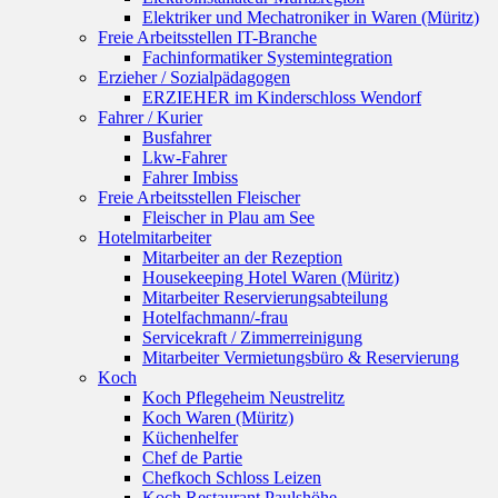
Elektriker und Mechatroniker in Waren (Müritz)
Freie Arbeitsstellen IT-Branche
Fachinformatiker Systemintegration
Erzieher / Sozialpädagogen
ERZIEHER im Kinderschloss Wendorf
Fahrer / Kurier
Busfahrer
Lkw-Fahrer
Fahrer Imbiss
Freie Arbeitsstellen Fleischer
Fleischer in Plau am See
Hotelmitarbeiter
Mitarbeiter an der Rezeption
Housekeeping Hotel Waren (Müritz)
Mitarbeiter Reservierungsabteilung
Hotelfachmann/-frau
Servicekraft / Zimmerreinigung
Mitarbeiter Vermietungsbüro & Reservierung
Koch
Koch Pflegeheim Neustrelitz
Koch Waren (Müritz)
Küchenhelfer
Chef de Partie
Chefkoch Schloss Leizen
Koch Restaurant Paulshöhe