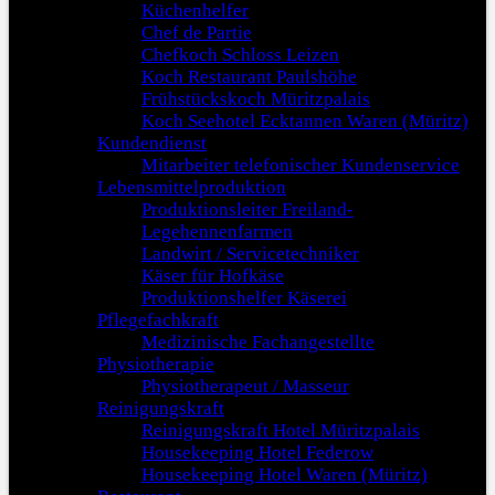
Küchenhelfer
Chef de Partie
Chefkoch Schloss Leizen
Koch Restaurant Paulshöhe
Frühstückskoch Müritzpalais
Koch Seehotel Ecktannen Waren (Müritz)
Kundendienst
Mitarbeiter telefonischer Kundenservice
Lebensmittelproduktion
Produktionsleiter Freiland-
Legehennenfarmen
Landwirt / Servicetechniker
Käser für Hofkäse
Produktionshelfer Käserei
Pflegefachkraft
Medizinische Fachangestellte
Physiotherapie
Physiotherapeut / Masseur
Reinigungskraft
Reinigungskraft Hotel Müritzpalais
Housekeeping Hotel Federow
Housekeeping Hotel Waren (Müritz)