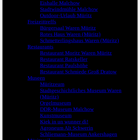
Eishalle Malchow
Stadtwindmühle Malchow
Outdoor-Urlaub Müritz
Freizeittreffs
Bürgersaal Waren Müritz
Rotes Haus Waren (Müritz)
Schmetterlingshaus Waren (Müritz)
Restaurants
Restaurant Moritz Waren Müritz
Restaurant Ratskeller
Restaurant Paulshöhe
Restaurant Schmiede Groß Dratow
Museen
Müritzeum
Stadtgeschichtliches Museum Waren
(Müritz)
Orgelmuseum
DDR-Museum Malchow
Kunstmuseum
Kiek in un wunner di!
Agroneum Alt Schwerin
Schliemann-Museum Ankershagen