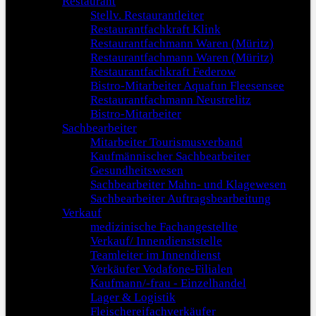
Restaurant
Stellv. Restaurantleiter
Restaurantfachkraft Klink
Restaurantfachmann Waren (Müritz)
Restaurantfachmann Waren (Müritz)
Restaurantfachkraft Federow
Bistro-Mitarbeiter Aquafun Fleesensee
Restaurantfachmann Neustrelitz
Bistro-Mitarbeiter
Sachbearbeiter
Mitarbeiter Tourismusverband
Kaufmännischer Sachbearbeiter
Gesundheitswesen
Sachbearbeiter Mahn- und Klagewesen
Sachbearbeiter Auftragsbearbeitung
Verkauf
medizinische Fachangestellte
Verkauf/ Innendienststelle
Teamleiter im Innendienst
Verkäufer Vodafone-Filialen
Kaufmann/-frau - Einzelhandel
Lager & Logistik
Fleischereifachverkäufer