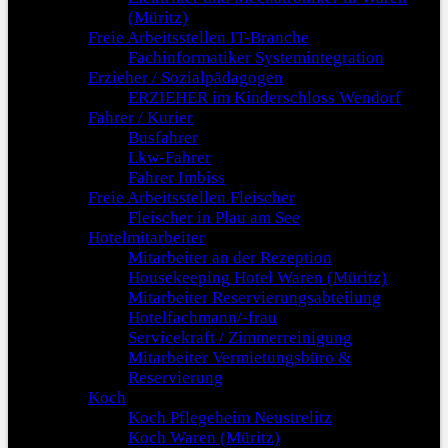
(Müritz)
Freie Arbeitsstellen IT-Branche
Fachinformatiker Systemintegration
Erzieher / Sozialpädagogen
ERZIEHER im Kinderschloss Wendorf
Fahrer / Kurier
Busfahrer
Lkw-Fahrer
Fahrer Imbiss
Freie Arbeitsstellen Fleischer
Fleischer in Plau am See
Hotelmitarbeiter
Mitarbeiter an der Rezeption
Housekeeping Hotel Waren (Müritz)
Mitarbeiter Reservierungsabteilung
Hotelfachmann/-frau
Servicekraft / Zimmerreinigung
Mitarbeiter Vermietungsbüro &
Reservierung
Koch
Koch Pflegeheim Neustrelitz
Koch Waren (Müritz)