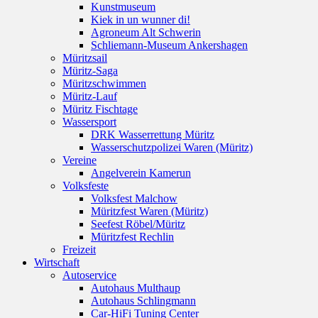
Kunstmuseum
Kiek in un wunner di!
Agroneum Alt Schwerin
Schliemann-Museum Ankershagen
Müritzsail
Müritz-Saga
Müritzschwimmen
Müritz-Lauf
Müritz Fischtage
Wassersport
DRK Wasserrettung Müritz
Wasserschutzpolizei Waren (Müritz)
Vereine
Angelverein Kamerun
Volksfeste
Volksfest Malchow
Müritzfest Waren (Müritz)
Seefest Röbel/Müritz
Müritzfest Rechlin
Freizeit
Wirtschaft
Autoservice
Autohaus Multhaup
Autohaus Schlingmann
Car-HiFi Tuning Center