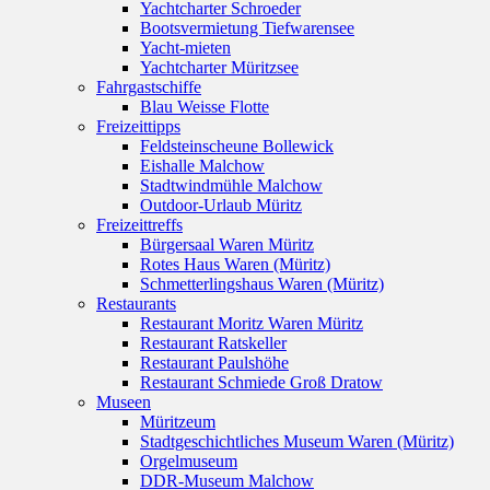
Yachtcharter Schroeder
Bootsvermietung Tiefwarensee
Yacht-mieten
Yachtcharter Müritzsee
Fahrgastschiffe
Blau Weisse Flotte
Freizeittipps
Feldsteinscheune Bollewick
Eishalle Malchow
Stadtwindmühle Malchow
Outdoor-Urlaub Müritz
Freizeittreffs
Bürgersaal Waren Müritz
Rotes Haus Waren (Müritz)
Schmetterlingshaus Waren (Müritz)
Restaurants
Restaurant Moritz Waren Müritz
Restaurant Ratskeller
Restaurant Paulshöhe
Restaurant Schmiede Groß Dratow
Museen
Müritzeum
Stadtgeschichtliches Museum Waren (Müritz)
Orgelmuseum
DDR-Museum Malchow