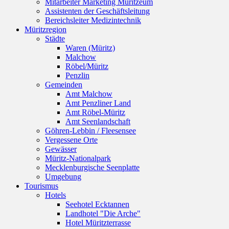
Mitarbeiter Marketing Müritzeum
Assistenten der Geschäftsleitung
Bereichsleiter Medizintechnik
Müritzregion
Städte
Waren (Müritz)
Malchow
Röbel/Müritz
Penzlin
Gemeinden
Amt Malchow
Amt Penzliner Land
Amt Röbel-Müritz
Amt Seenlandschaft
Göhren-Lebbin / Fleesensee
Vergessene Orte
Gewässer
Müritz-Nationalpark
Mecklenburgische Seenplatte
Umgebung
Tourismus
Hotels
Seehotel Ecktannen
Landhotel "Die Arche"
Hotel Müritzterrasse