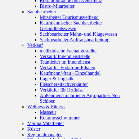
Restaurantfachmann Neustrelitz
Bistro-Mitarbeiter
Sachbearbeiter
Mitarbeiter Tourismusverband
Kaufmännischer Sachbearbeiter
Gesundheitswesen
Sachbearbeiter Mahn- und Klagewesen
Sachbearbeiter Auftragsbearbeitung
Verkauf
medizinische Fachangestellte
Verkauf/ Innendienststelle
Teamleiter im Innendienst
Verkäufer Vodafone-Filialen
Kaufmann/-frau - Einzelhandel
Lager & Logistik
Fleischereifachverkäufer
Verkäufer für Hofkäse
Außendienstmitarbeiter Agropartner Neu
Schloen
Wellness & Fitness
Masseur
Rettungsschwimmer
Marina Mitarbeiter
Küster
Regionalmanager