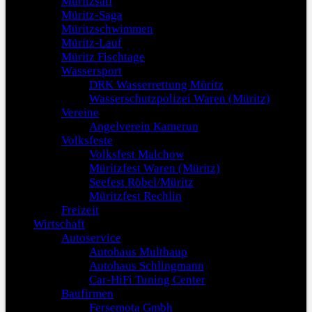
Müritzsail
Müritz-Saga
Müritzschwimmen
Müritz-Lauf
Müritz Fischtage
Wassersport
DRK Wasserrettung Müritz
Wasserschutzpolizei Waren (Müritz)
Vereine
Angelverein Kamerun
Volksfeste
Volksfest Malchow
Müritzfest Waren (Müritz)
Seefest Röbel/Müritz
Müritzfest Rechlin
Freizeit
Wirtschaft
Autoservice
Autohaus Multhaup
Autohaus Schlingmann
Car-HiFi Tuning Center
Baufirmen
Fersemota Gmbh