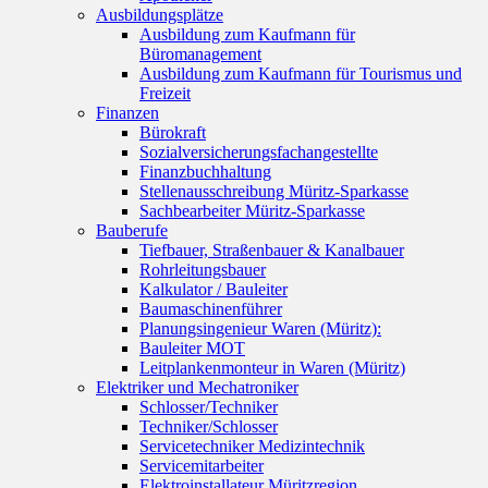
Ausbildungsplätze
Ausbildung zum Kaufmann für
Büromanagement
Ausbildung zum Kaufmann für Tourismus und
Freizeit
Finanzen
Bürokraft
Sozialversicherungsfachangestellte
Finanzbuchhaltung
Stellenausschreibung Müritz-Sparkasse
Sachbearbeiter Müritz-Sparkasse
Bauberufe
Tiefbauer, Straßenbauer & Kanalbauer
Rohrleitungsbauer
Kalkulator / Bauleiter
Baumaschinenführer
Planungsingenieur Waren (Müritz):
Bauleiter MOT
Leitplankenmonteur in Waren (Müritz)
Elektriker und Mechatroniker
Schlosser/Techniker
Techniker/Schlosser
Servicetechniker Medizintechnik
Servicemitarbeiter
Elektroinstallateur Müritzregion