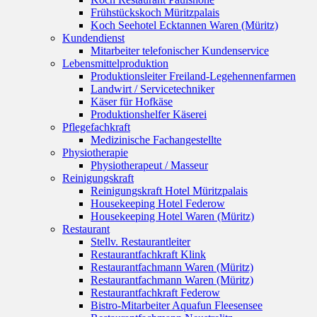
Frühstückskoch Müritzpalais
Koch Seehotel Ecktannen Waren (Müritz)
Kundendienst
Mitarbeiter telefonischer Kundenservice
Lebensmittelproduktion
Produktionsleiter Freiland-Legehennenfarmen
Landwirt / Servicetechniker
Käser für Hofkäse
Produktionshelfer Käserei
Pflegefachkraft
Medizinische Fachangestellte
Physiotherapie
Physiotherapeut / Masseur
Reinigungskraft
Reinigungskraft Hotel Müritzpalais
Housekeeping Hotel Federow
Housekeeping Hotel Waren (Müritz)
Restaurant
Stellv. Restaurantleiter
Restaurantfachkraft Klink
Restaurantfachmann Waren (Müritz)
Restaurantfachmann Waren (Müritz)
Restaurantfachkraft Federow
Bistro-Mitarbeiter Aquafun Fleesensee