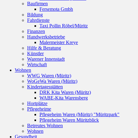
Baufirmen
Fersemota Gmbh
Bildung
Fahrdienste
Taxi Pollin Röbel/Müritz
Finanzen
Handwerksbetriebe
Malermeister Kreye
Hilfe & Beratung
Künstler
Warener Innenstadt
Wirtschaft
Wohnen
WWG Waren (Müritz)
WoGeWa Waren (Müritz)
Kindertagesstätten
DRK Kita Waren (Müritz)
WABE-Kita Warensberg
Hortplätze
Pflegeheime
Pflegeheim Waren (Müritz) "Müritzpark"
Pflegeheim Waren Müritzblick
Betreutes Wohnen
Wohnen
Gesundheit