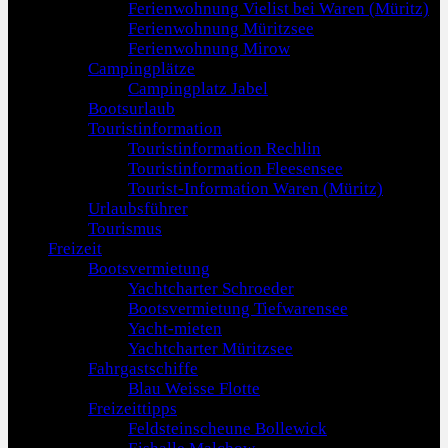
Ferienwohnung Vielist bei Waren (Müritz)
Ferienwohnung Müritzsee
Ferienwohnung Mirow
Campingplätze
Campingplatz Jabel
Bootsurlaub
Touristinformation
Touristinformation Rechlin
Touristinformation Fleesensee
Tourist-Information Waren (Müritz)
Urlaubsführer
Tourismus
Freizeit
Bootsvermietung
Yachtcharter Schroeder
Bootsvermietung Tiefwarensee
Yacht-mieten
Yachtcharter Müritzsee
Fahrgastschiffe
Blau Weisse Flotte
Freizeittipps
Feldsteinscheune Bollewick