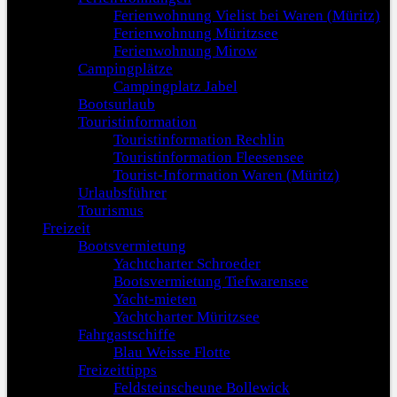
Ferienwohnung Vielist bei Waren (Müritz)
Ferienwohnung Müritzsee
Ferienwohnung Mirow
Campingplätze
Campingplatz Jabel
Bootsurlaub
Touristinformation
Touristinformation Rechlin
Touristinformation Fleesensee
Tourist-Information Waren (Müritz)
Urlaubsführer
Tourismus
Freizeit
Bootsvermietung
Yachtcharter Schroeder
Bootsvermietung Tiefwarensee
Yacht-mieten
Yachtcharter Müritzsee
Fahrgastschiffe
Blau Weisse Flotte
Freizeittipps
Feldsteinscheune Bollewick