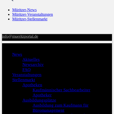
Müritzer-News
Müritzer-Veranstaltungen
Müritzer-Stellenmarkt
info@mueritzportal.de
Menu
News
Aktuelles
Newsarchiv
FAQ
Veranstaltungen
Stellenmarkt
Apotheken
Kaufmännischer Sachbearbeiter
Apotheker
Ausbildungsplätze
Ausbildung zum Kaufmann für
Büromanagement