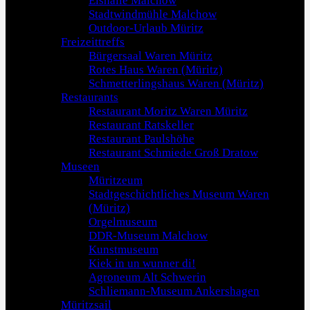
Eishalle Malchow
Stadtwindmühle Malchow
Outdoor-Urlaub Müritz
Freizeittreffs
Bürgersaal Waren Müritz
Rotes Haus Waren (Müritz)
Schmetterlingshaus Waren (Müritz)
Restaurants
Restaurant Moritz Waren Müritz
Restaurant Ratskeller
Restaurant Paulshöhe
Restaurant Schmiede Groß Dratow
Museen
Müritzeum
Stadtgeschichtliches Museum Waren
(Müritz)
Orgelmuseum
DDR-Museum Malchow
Kunstmuseum
Kiek in un wunner di!
Agroneum Alt Schwerin
Schliemann-Museum Ankershagen
Müritzsail