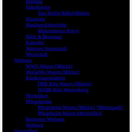
Bildung
Fahrdienste
Taxi Pollin Röbel/Müritz
Finanzen
Handwerksbetriebe
Malermeister Kreye
Hilfe & Beratung
Künstler
Warener Innenstadt
Wirtschaft
Wohnen
WWG Waren (Müritz)
WoGeWa Waren (Müritz)
Kindertagesstätten
DRK Kita Waren (Müritz)
WABE-Kita Warensberg
Hortplätze
Pflegeheime
Pflegeheim Waren (Müritz) "Müritzpark"
Pflegeheim Waren Müritzblick
Betreutes Wohnen
Wohnen
Gesundheit