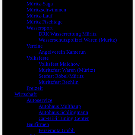
Müritz-Saga
Müritzschwimmen
Müritz-Lauf
Müritz Fischtage
Wassersport
DRK Wasserrettung Müritz
Wasserschutzpolizei Waren (Müritz)
Vereine
Angelverein Kamerun
Volksfeste
Volksfest Malchow
Müritzfest Waren (Müritz)
Seefest Röbel/Müritz
Müritzfest Rechlin
Freizeit
Wirtschaft
Autoservice
Autohaus Multhaup
Autohaus Schlingmann
Car-HiFi Tuning Center
Baufirmen
Fersemota Gmbh