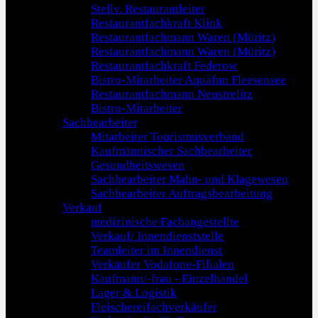
Stellv. Restaurantleiter
Restaurantfachkraft Klink
Restaurantfachmann Waren (Müritz)
Restaurantfachmann Waren (Müritz)
Restaurantfachkraft Federow
Bistro-Mitarbeiter Aquafun Fleesensee
Restaurantfachmann Neustrelitz
Bistro-Mitarbeiter
Sachbearbeiter
Mitarbeiter Tourismusverband
Kaufmännischer Sachbearbeiter
Gesundheitswesen
Sachbearbeiter Mahn- und Klagewesen
Sachbearbeiter Auftragsbearbeitung
Verkauf
medizinische Fachangestellte
Verkauf/ Innendienststelle
Teamleiter im Innendienst
Verkäufer Vodafone-Filialen
Kaufmann/-frau - Einzelhandel
Lager & Logistik
Fleischereifachverkäufer