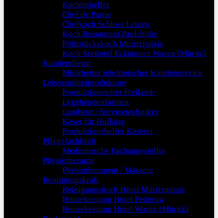
Küchenhelfer
Chef de Partie
Chefkoch Schloss Leizen
Koch Restaurant Paulshöhe
Frühstückskoch Müritzpalais
Koch Seehotel Ecktannen Waren (Müritz)
Kundendienst
Mitarbeiter telefonischer Kundenservice
Lebensmittelproduktion
Produktionsleiter Freiland-
Legehennenfarmen
Landwirt / Servicetechniker
Käser für Hofkäse
Produktionshelfer Käserei
Pflegefachkraft
Medizinische Fachangestellte
Physiotherapie
Physiotherapeut / Masseur
Reinigungskraft
Reinigungskraft Hotel Müritzpalais
Housekeeping Hotel Federow
Housekeeping Hotel Waren (Müritz)