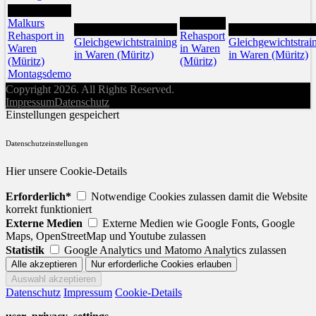
27
Malkurs
29
28
30
Rehasport in
Rehasport
Gleichgewichtstraining
Gleichgewichtstrai
Waren
in Waren
in Waren (Müritz)
in Waren (Müritz)
(Müritz)
(Müritz)
Montagsdemo
Copyright 2026. All Rights Reserved.
Impressum
Datenschutz
Einstellungen gespeichert
Datenschutzeinstellungen
Hier unsere Cookie-Details
Erforderlich*
Notwendige Cookies zulassen damit die Website
korrekt funktioniert
Externe Medien
Externe Medien wie Google Fonts, Google
Maps, OpenStreetMap und Youtube zulassen
Statistik
Google Analytics und Matomo Analytics zulassen
Datenschutz
Impressum
Cookie-Details