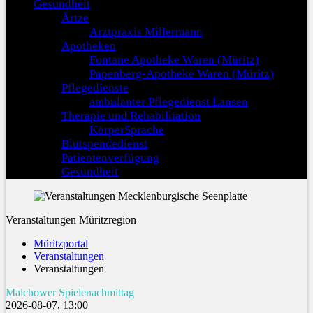
Gesundheit
Ärtze
Arztpraxis Millermann
Apotheken
Fontane Apotheke Waren (Müritz)
Papenberg-Apotheke Waren (Müritz)
Pflegedienste
ambulanter Pflegedienst Lansen
Therapie und Rehabilitation
KörperSprache
Blutspendedienst
Patientenverfügung
Gesundheit
Veranstaltungen Müritzregion
Müritzportal
Veranstaltungen
Veranstaltungen
Malchower Spielenachmittag
2026-08-07, 13:00