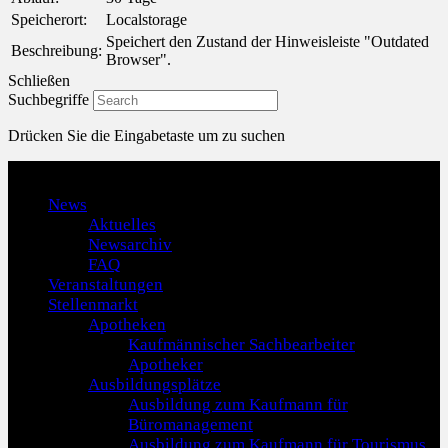
Speicherort:
Localstorage
Speichert den Zustand der Hinweisleiste "Outdated
Beschreibung:
Browser".
Schließen
Suchbegriffe
Drücken Sie die Eingabetaste um zu suchen
Menu
News
Aktuelles
Newsarchiv
FAQ
Veranstaltungen
Stellenmarkt
Apotheken
Kaufmännischer Sachbearbeiter
Apotheker
Ausbildungsplätze
Ausbildung zum Kaufmann für
Büromanagement
Ausbildung zum Kaufmann für Tourismus