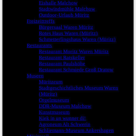
Eishalle Malchow
Stadtwindmühle Malchow
Outdoor-Urlaub Müritz
Freizeittreffs
Bürgersaal Waren Müritz
Rotes Haus Waren (Müritz)
Schmetterlingshaus Waren (Müritz)
Restaurants
Restaurant Moritz Waren Müritz
Restaurant Ratskeller
Restaurant Paulshöhe
Restaurant Schmiede Groß Dratow
Museen
Müritzeum
Stadtgeschichtliches Museum Waren
(Müritz)
Orgelmuseum
DDR-Museum Malchow
Kunstmuseum
Kiek in un wunner di!
Agroneum Alt Schwerin
Schliemann-Museum Ankershagen