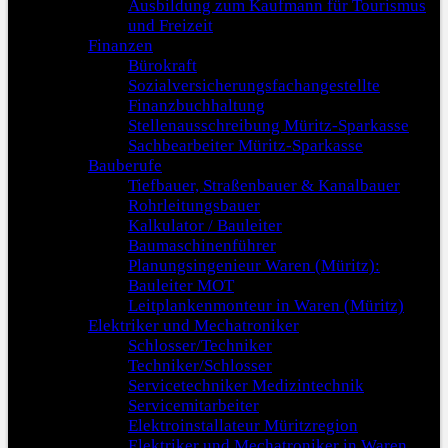
Ausbildung zum Kaufmann für Tourismus
und Freizeit
Finanzen
Bürokraft
Sozialversicherungsfachangestellte
Finanzbuchhaltung
Stellenausschreibung Müritz-Sparkasse
Sachbearbeiter Müritz-Sparkasse
Bauberufe
Tiefbauer, Straßenbauer & Kanalbauer
Rohrleitungsbauer
Kalkulator / Bauleiter
Baumaschinenführer
Planungsingenieur Waren (Müritz):
Bauleiter MOT
Leitplankenmonteur in Waren (Müritz)
Elektriker und Mechatroniker
Schlosser/Techniker
Techniker/Schlosser
Servicetechniker Medizintechnik
Servicemitarbeiter
Elektroinstallateur Müritzregion
Elektriker und Mechatroniker in Waren