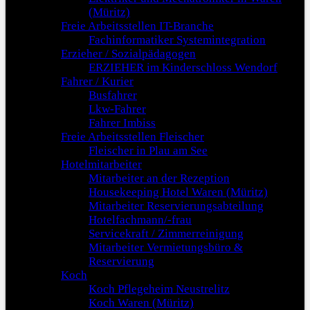
(Müritz)
Freie Arbeitsstellen IT-Branche
Fachinformatiker Systemintegration
Erzieher / Sozialpädagogen
ERZIEHER im Kinderschloss Wendorf
Fahrer / Kurier
Busfahrer
Lkw-Fahrer
Fahrer Imbiss
Freie Arbeitsstellen Fleischer
Fleischer in Plau am See
Hotelmitarbeiter
Mitarbeiter an der Rezeption
Housekeeping Hotel Waren (Müritz)
Mitarbeiter Reservierungsabteilung
Hotelfachmann/-frau
Servicekraft / Zimmerreinigung
Mitarbeiter Vermietungsbüro &
Reservierung
Koch
Koch Pflegeheim Neustrelitz
Koch Waren (Müritz)