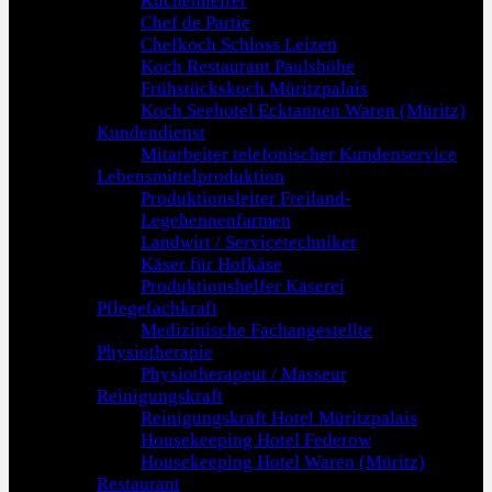
Küchenhelfer
Chef de Partie
Chefkoch Schloss Leizen
Koch Restaurant Paulshöhe
Frühstückskoch Müritzpalais
Koch Seehotel Ecktannen Waren (Müritz)
Kundendienst
Mitarbeiter telefonischer Kundenservice
Lebensmittelproduktion
Produktionsleiter Freiland-
Legehennenfarmen
Landwirt / Servicetechniker
Käser für Hofkäse
Produktionshelfer Käserei
Pflegefachkraft
Medizinische Fachangestellte
Physiotherapie
Physiotherapeut / Masseur
Reinigungskraft
Reinigungskraft Hotel Müritzpalais
Housekeeping Hotel Federow
Housekeeping Hotel Waren (Müritz)
Restaurant