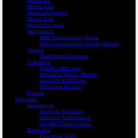
Müritzsail
Müritz-Saga
Müritzschwimmen
Müritz-Lauf
Müritz Fischtage
Wassersport
DRK Wasserrettung Müritz
Wasserschutzpolizei Waren (Müritz)
Vereine
Angelverein Kamerun
Volksfeste
Volksfest Malchow
Müritzfest Waren (Müritz)
Seefest Röbel/Müritz
Müritzfest Rechlin
Freizeit
Wirtschaft
Autoservice
Autohaus Multhaup
Autohaus Schlingmann
Car-HiFi Tuning Center
Baufirmen
Fersemota Gmbh