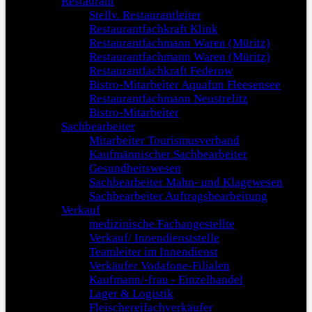
Restaurant
Stellv. Restaurantleiter
Restaurantfachkraft Klink
Restaurantfachmann Waren (Müritz)
Restaurantfachmann Waren (Müritz)
Restaurantfachkraft Federow
Bistro-Mitarbeiter Aquafun Fleesensee
Restaurantfachmann Neustrelitz
Bistro-Mitarbeiter
Sachbearbeiter
Mitarbeiter Tourismusverband
Kaufmännischer Sachbearbeiter
Gesundheitswesen
Sachbearbeiter Mahn- und Klagewesen
Sachbearbeiter Auftragsbearbeitung
Verkauf
medizinische Fachangestellte
Verkauf/ Innendienststelle
Teamleiter im Innendienst
Verkäufer Vodafone-Filialen
Kaufmann/-frau - Einzelhandel
Lager & Logistik
Fleischereifachverkäufer