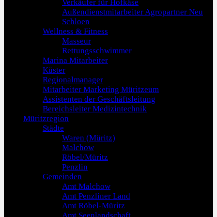
Verkäufer für Hofkäse
Außendienstmitarbeiter Agropartner Neu
Schloen
Wellness & Fitness
Masseur
Rettungsschwimmer
Marina Mitarbeiter
Küster
Regionalmanager
Mitarbeiter Marketing Müritzeum
Assistenten der Geschäftsleitung
Bereichsleiter Medizintechnik
Müritzregion
Städte
Waren (Müritz)
Malchow
Röbel/Müritz
Penzlin
Gemeinden
Amt Malchow
Amt Penzliner Land
Amt Röbel-Müritz
Amt Seenlandschaft