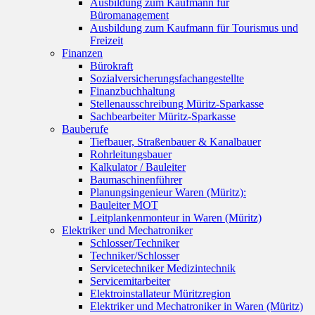
Ausbildung zum Kaufmann für
Büromanagement
Ausbildung zum Kaufmann für Tourismus und
Freizeit
Finanzen
Bürokraft
Sozialversicherungsfachangestellte
Finanzbuchhaltung
Stellenausschreibung Müritz-Sparkasse
Sachbearbeiter Müritz-Sparkasse
Bauberufe
Tiefbauer, Straßenbauer & Kanalbauer
Rohrleitungsbauer
Kalkulator / Bauleiter
Baumaschinenführer
Planungsingenieur Waren (Müritz):
Bauleiter MOT
Leitplankenmonteur in Waren (Müritz)
Elektriker und Mechatroniker
Schlosser/Techniker
Techniker/Schlosser
Servicetechniker Medizintechnik
Servicemitarbeiter
Elektroinstallateur Müritzregion
Elektriker und Mechatroniker in Waren (Müritz)