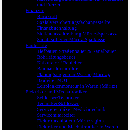
und Freizeit
Finanzen
Bürokraft
Sozialversicherungsfachangestellte
Finanzbuchhaltung
Stellenausschreibung Müritz-Sparkasse
Sachbearbeiter Müritz-Sparkasse
Bauberufe
Tiefbauer, Straßenbauer & Kanalbauer
Rohrleitungsbauer
Kalkulator / Bauleiter
Baumaschinenführer
Planungsingenieur Waren (Müritz):
Bauleiter MOT
Leitplankenmonteur in Waren (Müritz)
Elektriker und Mechatroniker
Schlosser/Techniker
Techniker/Schlosser
Servicetechniker Medizintechnik
Servicemitarbeiter
Elektroinstallateur Müritzregion
Elektriker und Mechatroniker in Waren