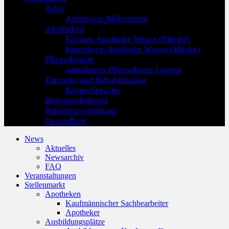
Ärtze
Arztpraxis Millermann
Apotheken
Fontane Apotheke Waren (Müritz)
Papenberg-Apotheke Waren (Müritz)
Pflegedienste
ambulanter Pflegedienst Lansen
Therapie und Rehabilitation
KörperSprache
Blutspendedienst
Patientenverfügung
Gesundheit
News
Aktuelles
Newsarchiv
FAQ
Veranstaltungen
Stellenmarkt
Apotheken
Kaufmännischer Sachbearbeiter
Apotheker
Ausbildungsplätze