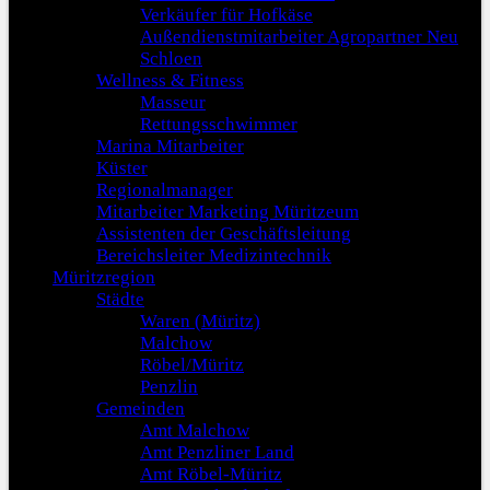
Verkäufer für Hofkäse
Außendienstmitarbeiter Agropartner Neu
Schloen
Wellness & Fitness
Masseur
Rettungsschwimmer
Marina Mitarbeiter
Küster
Regionalmanager
Mitarbeiter Marketing Müritzeum
Assistenten der Geschäftsleitung
Bereichsleiter Medizintechnik
Müritzregion
Städte
Waren (Müritz)
Malchow
Röbel/Müritz
Penzlin
Gemeinden
Amt Malchow
Amt Penzliner Land
Amt Röbel-Müritz