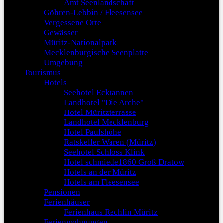
Amt Seenlandschaft
Göhren-Lebbin / Fleesensee
Vergessene Orte
Gewässer
Müritz-Nationalpark
Mecklenburgische Seenplatte
Umgebung
Tourismus
Hotels
Seehotel Ecktannen
Landhotel "Die Arche"
Hotel Müritzterrasse
Landhotel Mecklenburg
Hotel Paulshöhe
Ratskeller Waren (Müritz)
Seehotel Schloss Klink
Hotel schmiede1860 Groß Dratow
Hotels an der Müritz
Hotels am Fleesensee
Pensionen
Ferienhäuser
Ferienhaus Rechlin Müritz
Ferienwohnungen