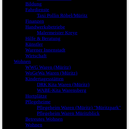
Bildung
Fahrdienste
Taxi Pollin Röbel/Müritz
Finanzen
Handwerksbetriebe
Malermeister Kreye
Hilfe & Beratung
Künstler
Warener Innenstadt
Wirtschaft
Wohnen
WWG Waren (Müritz)
WoGeWa Waren (Müritz)
Kindertagesstätten
DRK Kita Waren (Müritz)
WABE-Kita Warensberg
Hortplätze
Pflegeheime
Pflegeheim Waren (Müritz) "Müritzpark"
Pflegeheim Waren Müritzblick
Betreutes Wohnen
Wohnen