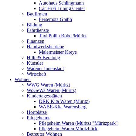
Autohaus Schlingmann
Car-HiFi Tuning Center
Baufirmen
Fersemota Gmbh
Bildung
Fahrdienste
Taxi Pollin Röbel/Müritz
Finanzen
Handwerksbetriebe
Malermeister Kreye
Hilfe & Beratung
Künstler
Warener Innenstadt
Wirtschaft
Wohnen
WWG Waren (Müritz)
WoGeWa Waren (Müritz)
Kindertagesstätten
DRK Kita Waren (Müritz)
WABE-Kita Warensberg
Hortplätze
Pflegeheime
Pflegeheim Waren (Müritz) "Müritzpark"
Pflegeheim Waren Müritzblick
Betreutes Wohnen