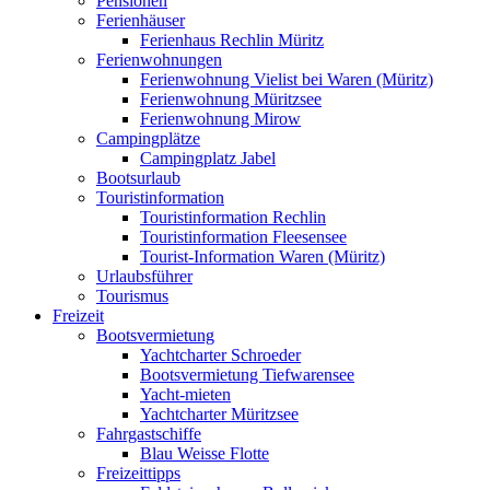
Pensionen
Ferienhäuser
Ferienhaus Rechlin Müritz
Ferienwohnungen
Ferienwohnung Vielist bei Waren (Müritz)
Ferienwohnung Müritzsee
Ferienwohnung Mirow
Campingplätze
Campingplatz Jabel
Bootsurlaub
Touristinformation
Touristinformation Rechlin
Touristinformation Fleesensee
Tourist-Information Waren (Müritz)
Urlaubsführer
Tourismus
Freizeit
Bootsvermietung
Yachtcharter Schroeder
Bootsvermietung Tiefwarensee
Yacht-mieten
Yachtcharter Müritzsee
Fahrgastschiffe
Blau Weisse Flotte
Freizeittipps