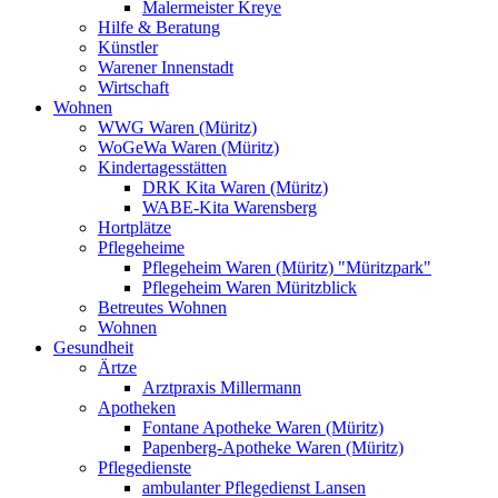
Malermeister Kreye
Hilfe & Beratung
Künstler
Warener Innenstadt
Wirtschaft
Wohnen
WWG Waren (Müritz)
WoGeWa Waren (Müritz)
Kindertagesstätten
DRK Kita Waren (Müritz)
WABE-Kita Warensberg
Hortplätze
Pflegeheime
Pflegeheim Waren (Müritz) "Müritzpark"
Pflegeheim Waren Müritzblick
Betreutes Wohnen
Wohnen
Gesundheit
Ärtze
Arztpraxis Millermann
Apotheken
Fontane Apotheke Waren (Müritz)
Papenberg-Apotheke Waren (Müritz)
Pflegedienste
ambulanter Pflegedienst Lansen