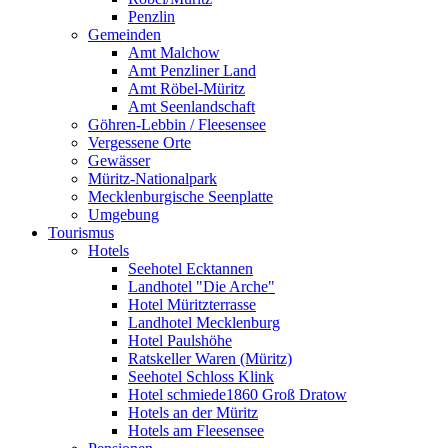
Penzlin
Gemeinden
Amt Malchow
Amt Penzliner Land
Amt Röbel-Müritz
Amt Seenlandschaft
Göhren-Lebbin / Fleesensee
Vergessene Orte
Gewässer
Müritz-Nationalpark
Mecklenburgische Seenplatte
Umgebung
Tourismus
Hotels
Seehotel Ecktannen
Landhotel "Die Arche"
Hotel Müritzterrasse
Landhotel Mecklenburg
Hotel Paulshöhe
Ratskeller Waren (Müritz)
Seehotel Schloss Klink
Hotel schmiede1860 Groß Dratow
Hotels an der Müritz
Hotels am Fleesensee