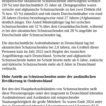
beispielsweise ukrainische Schutzsuchende überwiegend weiblich
(59 %) und durchschnittlich 35 Jahre alt. Demgegenüber waren
syrische und afghanische Schutzsuchende zu fast zwei Dritteln (64
% bzw. 65 %) männlich und mit einem Durchschnittsalter von rund
28 Jahren (Syrien) beziehungsweise rund 27 Jahren (Afghanistan)
deutlich jünger. Der Anteil Minderjähriger lag bei syrischen
Schutzsuchenden mit 32 % über dem Gesamtdurchschnitt, während
er bei den ukrainischen Schutzsuchenden mit 28 % ungefähr im
Durchschnitt aller Schutzsuchenden lag.
Die durchschnittliche Aufenthaltsdauer in Deutschland lag bei
ukrainischen Schutzsuchenden bei 2,8 Jahren, ein Großteil dieser
Personen kam im Jahr 2022 nach Beginn des russischen
Angriffskriegs nach Deutschland. Syrische und afghanische
Schutzsuchende hatten im Schnitt bereits mehr als 6 Jahre, irakische
und türkische Schutzsuchende mehr als 8 Jahre in Deutschland
verbracht.
Hohe Anteile an Schutzsuchenden unter der ausländischen
Bevölkerung in Ostdeutschland
Bei den drei Hauptherkunftsländern von Schutzsuchenden stellt
diese Personengruppe unter den insgesamt in Deutschland lebenden
Ausländerinnen und Ausländern mit entsprechender
Staatsangehörigkeit die große Mehrheit: So waren Ende 2024 unter
den in Deutschland lebenden Ukrainerinnen und Ukrainern 82 %