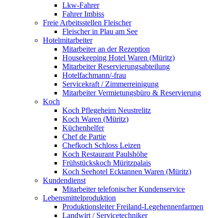
Lkw-Fahrer
Fahrer Imbiss
Freie Arbeitsstellen Fleischer
Fleischer in Plau am See
Hotelmitarbeiter
Mitarbeiter an der Rezeption
Housekeeping Hotel Waren (Müritz)
Mitarbeiter Reservierungsabteilung
Hotelfachmann/-frau
Servicekraft / Zimmerreinigung
Mitarbeiter Vermietungsbüro & Reservierung
Koch
Koch Pflegeheim Neustrelitz
Koch Waren (Müritz)
Küchenhelfer
Chef de Partie
Chefkoch Schloss Leizen
Koch Restaurant Paulshöhe
Frühstückskoch Müritzpalais
Koch Seehotel Ecktannen Waren (Müritz)
Kundendienst
Mitarbeiter telefonischer Kundenservice
Lebensmittelproduktion
Produktionsleiter Freiland-Legehennenfarmen
Landwirt / Servicetechniker