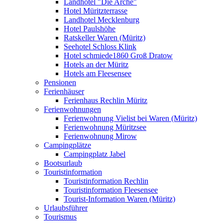
Landhotel "Die Arche"
Hotel Müritzterrasse
Landhotel Mecklenburg
Hotel Paulshöhe
Ratskeller Waren (Müritz)
Seehotel Schloss Klink
Hotel schmiede1860 Groß Dratow
Hotels an der Müritz
Hotels am Fleesensee
Pensionen
Ferienhäuser
Ferienhaus Rechlin Müritz
Ferienwohnungen
Ferienwohnung Vielist bei Waren (Müritz)
Ferienwohnung Müritzsee
Ferienwohnung Mirow
Campingplätze
Campingplatz Jabel
Bootsurlaub
Touristinformation
Touristinformation Rechlin
Touristinformation Fleesensee
Tourist-Information Waren (Müritz)
Urlaubsführer
Tourismus