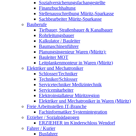
Sozialversicherungsfachangestellte
Finanzbuchhaltung
Stellenausschreibung Müritz-Sparkasse
Sachbearbeiter Müritz-Sparkasse
Bauberufe
Tiefbauer, Straßenbauer & Kanalbauer
Rohrleitungsbauer
Kalkulator / Bauleiter
Baumaschinenführer
Planungsingenieur Waren (Müritz):
Bauleiter MOT
Leitplankenmonteur in Waren (Müritz)
Elektriker und Mechatroniker
Schlosser/Techniker
Techniker/Schlosser
Servicetechniker Medizintechnik
Servicemitarbeiter
Elektroinstallateur Müritzregion
Elektriker und Mechatroniker in Waren (Müritz)
Freie Arbeitsstellen IT-Branche
Fachinformatiker Systemintegration
Erzieher / Sozialpädagogen
ERZIEHER im Kinderschloss Wendorf
Fahrer / Kurier
Busfahrer