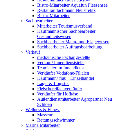
Bistro-Mitarbeiter Aquafun Fleesensee
Restaurantfachmann Neustrelitz
Bistro-Mitarbeiter
Sachbearbeiter
Mitarbeiter Tourismusverband
Kaufmännischer Sachbearbeiter
Gesundheitswesen
Sachbearbeiter Mahn- und Klagewesen
Sachbearbeiter Auftragsbearbeitung
Verkauf
medizinische Fachangestellte
Verkauf/ Innendienststelle
Teamleiter im Innendienst
Verkäufer Vodafone-Filialen
Kaufmann/-frau - Einzelhandel
Lager & Logistik
Fleischereifachverkäufer
Verkäufer für Hofkäse
Außendienstmitarbeiter Agropartner Neu
Schloen
Wellness & Fitness
Masseur
Rettungsschwimmer
Marina Mitarbeiter