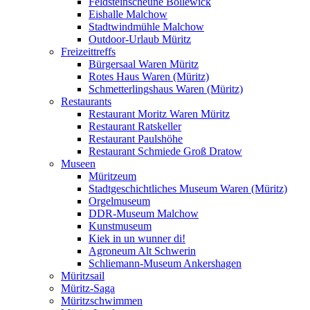
Feldsteinscheune Bollewick
Eishalle Malchow
Stadtwindmühle Malchow
Outdoor-Urlaub Müritz
Freizeittreffs
Bürgersaal Waren Müritz
Rotes Haus Waren (Müritz)
Schmetterlingshaus Waren (Müritz)
Restaurants
Restaurant Moritz Waren Müritz
Restaurant Ratskeller
Restaurant Paulshöhe
Restaurant Schmiede Groß Dratow
Museen
Müritzeum
Stadtgeschichtliches Museum Waren (Müritz)
Orgelmuseum
DDR-Museum Malchow
Kunstmuseum
Kiek in un wunner di!
Agroneum Alt Schwerin
Schliemann-Museum Ankershagen
Müritzsail
Müritz-Saga
Müritzschwimmen