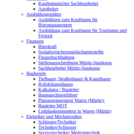
Kaufmännischer Sachbearbeiter
Apotheker
Ausbildungsplätze
Ausbildung zum Kaufmann für
Büromanagement
Ausbildung zum Kaufmann für Tourismus und
Freizeit
Finanzen
Bürokraft
Sozialversicherungsfachangestellte
Finanzbuchhaltung
Stellenausschreibung Müritz-Sparkasse
Sachbearbeiter Müritz-Sparkasse
Bauberufe
Tiefbauer, Straßenbauer & Kanalbauer
Rohrleitungsbauer
Kalkulator / Bauleiter
Baumaschinenführer
Planungsingenieur Waren (Müritz):
Bauleiter MOT
Leitplankenmonteur in Waren (Müritz)
Elektriker und Mechatroniker
Schlosser/Techniker
Techniker/Schlosser
Servicetechniker Medizintechnik