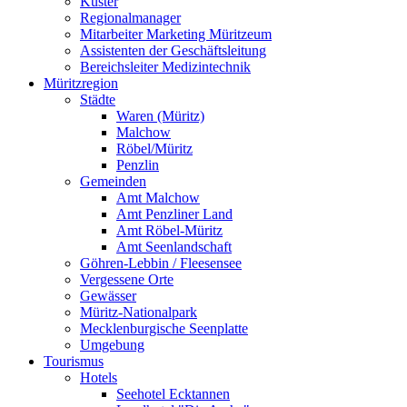
Küster
Regionalmanager
Mitarbeiter Marketing Müritzeum
Assistenten der Geschäftsleitung
Bereichsleiter Medizintechnik
Müritzregion
Städte
Waren (Müritz)
Malchow
Röbel/Müritz
Penzlin
Gemeinden
Amt Malchow
Amt Penzliner Land
Amt Röbel-Müritz
Amt Seenlandschaft
Göhren-Lebbin / Fleesensee
Vergessene Orte
Gewässer
Müritz-Nationalpark
Mecklenburgische Seenplatte
Umgebung
Tourismus
Hotels
Seehotel Ecktannen