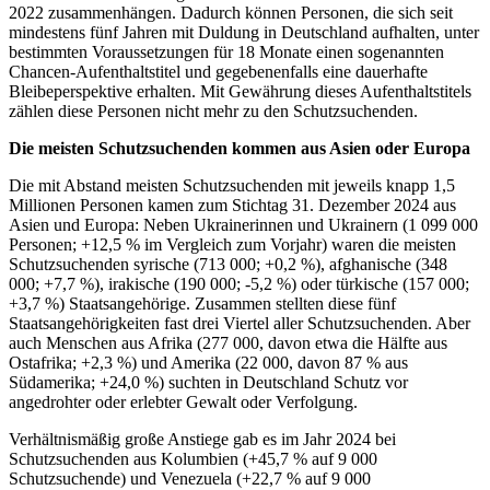
2022 zusammenhängen. Dadurch können Personen, die sich seit
mindestens fünf Jahren mit Duldung in Deutschland aufhalten, unter
bestimmten Voraussetzungen für 18 Monate einen sogenannten
Chancen-Aufenthaltstitel und gegebenenfalls eine dauerhafte
Bleibeperspektive erhalten. Mit Gewährung dieses Aufenthaltstitels
zählen diese Personen nicht mehr zu den Schutzsuchenden.
Die meisten Schutzsuchenden kommen aus Asien oder Europa
Die mit Abstand meisten Schutzsuchenden mit jeweils knapp 1,5
Millionen Personen kamen zum Stichtag 31. Dezember 2024 aus
Asien und Europa: Neben Ukrainerinnen und Ukrainern (1 099 000
Personen; +12,5 % im Vergleich zum Vorjahr) waren die meisten
Schutzsuchenden syrische (713 000; +0,2 %), afghanische (348
000; +7,7 %), irakische (190 000; -5,2 %) oder türkische (157 000;
+3,7 %) Staatsangehörige. Zusammen stellten diese fünf
Staatsangehörigkeiten fast drei Viertel aller Schutzsuchenden. Aber
auch Menschen aus Afrika (277 000, davon etwa die Hälfte aus
Ostafrika; +2,3 %) und Amerika (22 000, davon 87 % aus
Südamerika; +24,0 %) suchten in Deutschland Schutz vor
angedrohter oder erlebter Gewalt oder Verfolgung.
Verhältnismäßig große Anstiege gab es im Jahr 2024 bei
Schutzsuchenden aus Kolumbien (+45,7 % auf 9 000
Schutzsuchende) und Venezuela (+22,7 % auf 9 000