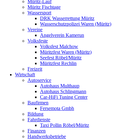
Müritz-Lauf
Müritz Fischtage
Wassersport
DRK Wasserrettung Müritz
Wasserschutzpolizei Waren (Müritz)
Vereine
Angelverein Kamerun
Volksfeste
Volksfest Malchow
Müritzfest Waren (Müritz)
Seefest Röbel/Müritz
Müritzfest Rechlin
Freizeit
Wirtschaft
Autoservice
Autohaus Multhaup
Autohaus Schlingmann
Car-HiFi Tuning Center
Baufirmen
Fersemota Gmbh
Bildung
Fahrdienste
Taxi Pollin Röbel/Müritz
Finanzen
Handwerksbetriebe