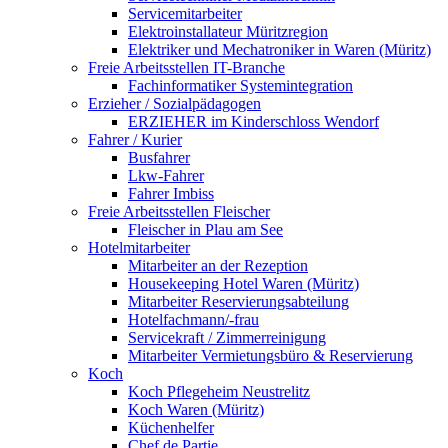
Servicemitarbeiter
Elektroinstallateur Müritzregion
Elektriker und Mechatroniker in Waren (Müritz)
Freie Arbeitsstellen IT-Branche
Fachinformatiker Systemintegration
Erzieher / Sozialpädagogen
ERZIEHER im Kinderschloss Wendorf
Fahrer / Kurier
Busfahrer
Lkw-Fahrer
Fahrer Imbiss
Freie Arbeitsstellen Fleischer
Fleischer in Plau am See
Hotelmitarbeiter
Mitarbeiter an der Rezeption
Housekeeping Hotel Waren (Müritz)
Mitarbeiter Reservierungsabteilung
Hotelfachmann/-frau
Servicekraft / Zimmerreinigung
Mitarbeiter Vermietungsbüro & Reservierung
Koch
Koch Pflegeheim Neustrelitz
Koch Waren (Müritz)
Küchenhelfer
Chef de Partie