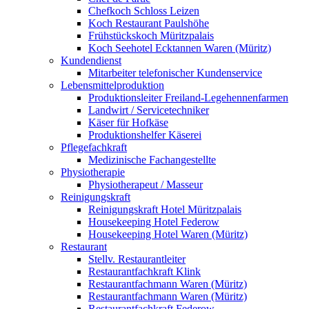
Chefkoch Schloss Leizen
Koch Restaurant Paulshöhe
Frühstückskoch Müritzpalais
Koch Seehotel Ecktannen Waren (Müritz)
Kundendienst
Mitarbeiter telefonischer Kundenservice
Lebensmittelproduktion
Produktionsleiter Freiland-Legehennenfarmen
Landwirt / Servicetechniker
Käser für Hofkäse
Produktionshelfer Käserei
Pflegefachkraft
Medizinische Fachangestellte
Physiotherapie
Physiotherapeut / Masseur
Reinigungskraft
Reinigungskraft Hotel Müritzpalais
Housekeeping Hotel Federow
Housekeeping Hotel Waren (Müritz)
Restaurant
Stellv. Restaurantleiter
Restaurantfachkraft Klink
Restaurantfachmann Waren (Müritz)
Restaurantfachmann Waren (Müritz)
Restaurantfachkraft Federow