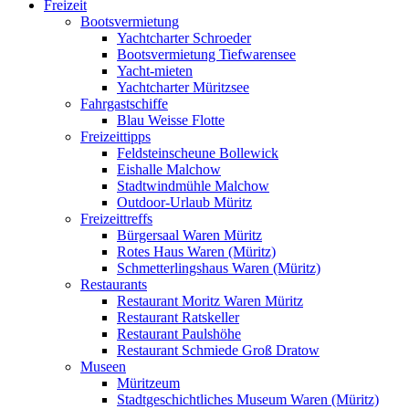
Freizeit
Bootsvermietung
Yachtcharter Schroeder
Bootsvermietung Tiefwarensee
Yacht-mieten
Yachtcharter Müritzsee
Fahrgastschiffe
Blau Weisse Flotte
Freizeittipps
Feldsteinscheune Bollewick
Eishalle Malchow
Stadtwindmühle Malchow
Outdoor-Urlaub Müritz
Freizeittreffs
Bürgersaal Waren Müritz
Rotes Haus Waren (Müritz)
Schmetterlingshaus Waren (Müritz)
Restaurants
Restaurant Moritz Waren Müritz
Restaurant Ratskeller
Restaurant Paulshöhe
Restaurant Schmiede Groß Dratow
Museen
Müritzeum
Stadtgeschichtliches Museum Waren (Müritz)