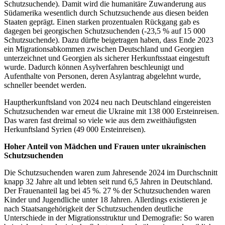
Schutzsuchende). Damit wird die humanitäre Zuwanderung aus
Südamerika wesentlich durch Schutzsuchende aus diesen beiden
Staaten geprägt. Einen starken prozentualen Rückgang gab es
dagegen bei georgischen Schutzsuchenden (-23,5 % auf 15 000
Schutzsuchende). Dazu dürfte beigetragen haben, dass Ende 2023
ein Migrationsabkommen zwischen Deutschland und Georgien
unterzeichnet und Georgien als sicherer Herkunftsstaat eingestuft
wurde. Dadurch können Asylverfahren beschleunigt und
Aufenthalte von Personen, deren Asylantrag abgelehnt wurde,
schneller beendet werden.
Hauptherkunftsland von 2024 neu nach Deutschland eingereisten
Schutzsuchenden war erneut die Ukraine mit 138 000 Ersteinreisen.
Das waren fast dreimal so viele wie aus dem zweithäufigsten
Herkunftsland Syrien (49 000 Ersteinreisen).
Hoher Anteil von Mädchen und Frauen unter ukrainischen
Schutzsuchenden
Die Schutzsuchenden waren zum Jahresende 2024 im Durchschnitt
knapp 32 Jahre alt und lebten seit rund 6,5 Jahren in Deutschland.
Der Frauenanteil lag bei 45 %. 27 % der Schutzsuchenden waren
Kinder und Jugendliche unter 18 Jahren. Allerdings existieren je
nach Staatsangehörigkeit der Schutzsuchenden deutliche
Unterschiede in der Migrationsstruktur und Demografie: So waren