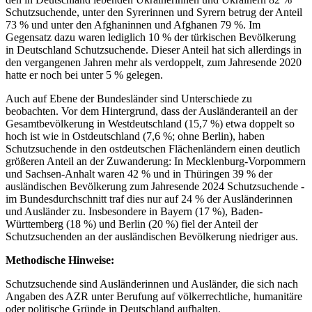
Schutzsuchende, unter den Syrerinnen und Syrern betrug der Anteil
73 % und unter den Afghaninnen und Afghanen 79 %. Im
Gegensatz dazu waren lediglich 10 % der türkischen Bevölkerung
in Deutschland Schutzsuchende. Dieser Anteil hat sich allerdings in
den vergangenen Jahren mehr als verdoppelt, zum Jahresende 2020
hatte er noch bei unter 5 % gelegen.
Auch auf Ebene der Bundesländer sind Unterschiede zu
beobachten. Vor dem Hintergrund, dass der Ausländeranteil an der
Gesamtbevölkerung in Westdeutschland (15,7 %) etwa doppelt so
hoch ist wie in Ostdeutschland (7,6 %; ohne Berlin), haben
Schutzsuchende in den ostdeutschen Flächenländern einen deutlich
größeren Anteil an der Zuwanderung: In Mecklenburg-Vorpommern
und Sachsen-Anhalt waren 42 % und in Thüringen 39 % der
ausländischen Bevölkerung zum Jahresende 2024 Schutzsuchende -
im Bundesdurchschnitt traf dies nur auf 24 % der Ausländerinnen
und Ausländer zu. Insbesondere in Bayern (17 %), Baden-
Württemberg (18 %) und Berlin (20 %) fiel der Anteil der
Schutzsuchenden an der ausländischen Bevölkerung niedriger aus.
Methodische Hinweise:
Schutzsuchende sind Ausländerinnen und Ausländer, die sich nach
Angaben des AZR unter Berufung auf völkerrechtliche, humanitäre
oder politische Gründe in Deutschland aufhalten.