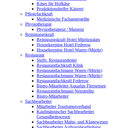
Käser für Hofkäse
Produktionshelfer Käserei
Pflegefachkraft
Medizinische Fachangestellte
Physiotherapie
Physiotherapeut / Masseur
Reinigungskraft
Reinigungskraft Hotel Müritzpalais
Housekeeping Hotel Federow
Housekeeping Hotel Waren (Müritz)
Restaurant
Stellv. Restaurantleiter
Restaurantfachkraft Klink
Restaurantfachmann Waren (Müritz)
Restaurantfachmann Waren (Müritz)
Restaurantfachkraft Federow
Bistro-Mitarbeiter Aquafun Fleesensee
Restaurantfachmann Neustrelitz
Bistro-Mitarbeiter
Sachbearbeiter
Mitarbeiter Tourismusverband
Kaufmännischer Sachbearbeiter
Gesundheitswesen
Sachbearbeiter Mahn- und Klagewesen
Sachbearbeiter Auftragsbearbeitung