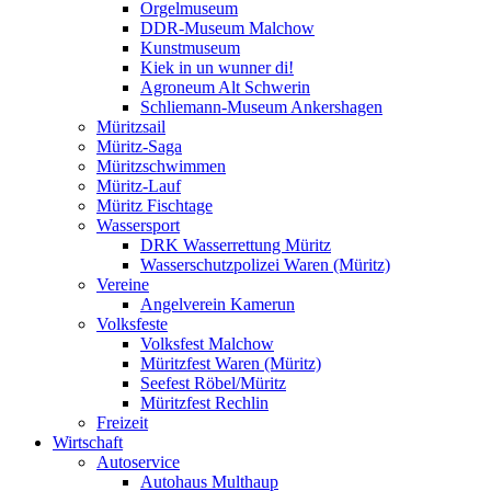
Orgelmuseum
DDR-Museum Malchow
Kunstmuseum
Kiek in un wunner di!
Agroneum Alt Schwerin
Schliemann-Museum Ankershagen
Müritzsail
Müritz-Saga
Müritzschwimmen
Müritz-Lauf
Müritz Fischtage
Wassersport
DRK Wasserrettung Müritz
Wasserschutzpolizei Waren (Müritz)
Vereine
Angelverein Kamerun
Volksfeste
Volksfest Malchow
Müritzfest Waren (Müritz)
Seefest Röbel/Müritz
Müritzfest Rechlin
Freizeit
Wirtschaft
Autoservice
Autohaus Multhaup