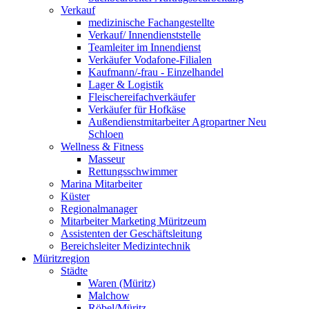
Verkauf
medizinische Fachangestellte
Verkauf/ Innendienststelle
Teamleiter im Innendienst
Verkäufer Vodafone-Filialen
Kaufmann/-frau - Einzelhandel
Lager & Logistik
Fleischereifachverkäufer
Verkäufer für Hofkäse
Außendienstmitarbeiter Agropartner Neu
Schloen
Wellness & Fitness
Masseur
Rettungsschwimmer
Marina Mitarbeiter
Küster
Regionalmanager
Mitarbeiter Marketing Müritzeum
Assistenten der Geschäftsleitung
Bereichsleiter Medizintechnik
Müritzregion
Städte
Waren (Müritz)
Malchow
Röbel/Müritz