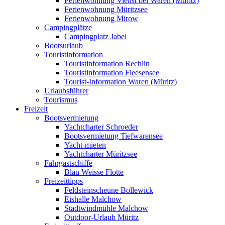
Ferienwohnung Vielist bei Waren (Müritz)
Ferienwohnung Müritzsee
Ferienwohnung Mirow
Campingplätze
Campingplatz Jabel
Bootsurlaub
Touristinformation
Touristinformation Rechlin
Touristinformation Fleesensee
Tourist-Information Waren (Müritz)
Urlaubsführer
Tourismus
Freizeit
Bootsvermietung
Yachtcharter Schroeder
Bootsvermietung Tiefwarensee
Yacht-mieten
Yachtcharter Müritzsee
Fahrgastschiffe
Blau Weisse Flotte
Freizeittipps
Feldsteinscheune Bollewick
Eishalle Malchow
Stadtwindmühle Malchow
Outdoor-Urlaub Müritz