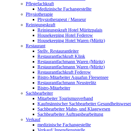
Pflegefachkraft
Medizinische Fachangestellte
Physiotherapie
Physiotherapeut / Masseur
Reinigungskraft
Reinigungskraft Hotel Müritzpalais
Housekeeping Hotel Federow
Housekeeping Hotel Waren (Müritz)
Restaurant
Stellv. Restaurantleiter
Restaurantfachkraft Klink
Restaurantfachmann Waren (Müritz)
Restaurantfachmann Waren (Müritz)
Restaurantfachkraft Federow
Bistro-Mitarbeiter Aquafun Fleesensee
Restaurantfachmann Neustrelitz
Bistro-Mitarbeiter
Sachbearbeiter
Mitarbeiter Tourismusverband
Kaufmännischer Sachbearbeiter Gesundheitswese
Sachbearbeiter Mahn- und Klagewesen
Sachbearbeiter Auftragsbearbeitung
Verkauf
medizinische Fachangestellte
Verkauf/ Innendienststelle