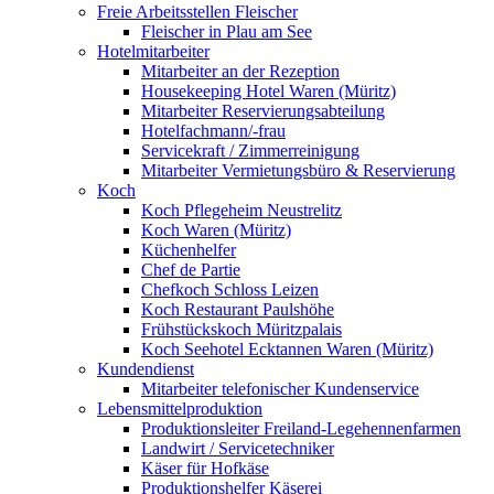
Freie Arbeitsstellen Fleischer
Fleischer in Plau am See
Hotelmitarbeiter
Mitarbeiter an der Rezeption
Housekeeping Hotel Waren (Müritz)
Mitarbeiter Reservierungsabteilung
Hotelfachmann/-frau
Servicekraft / Zimmerreinigung
Mitarbeiter Vermietungsbüro & Reservierung
Koch
Koch Pflegeheim Neustrelitz
Koch Waren (Müritz)
Küchenhelfer
Chef de Partie
Chefkoch Schloss Leizen
Koch Restaurant Paulshöhe
Frühstückskoch Müritzpalais
Koch Seehotel Ecktannen Waren (Müritz)
Kundendienst
Mitarbeiter telefonischer Kundenservice
Lebensmittelproduktion
Produktionsleiter Freiland-Legehennenfarmen
Landwirt / Servicetechniker
Käser für Hofkäse
Produktionshelfer Käserei