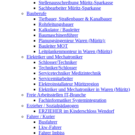
Stellenausschreibung Müritz-Sparkasse
Sachbearbeiter Müritz-Sparkasse
Bauberufe
Tiefbauer, Straßenbauer & Kanalbauer
Rohrleitungsbauer
Kalkulator / Bauleiter
Baumaschinenführer
Planungsingenieur Waren (Müritz):
Bauleiter MOT
Leitplankenmonteur in Waren (Müritz)
Elektriker und Mechatroniker
Schlosser/Techniker
Techniker/Schlosser
Servicetechniker Medizintechnik
Servicemitarbeiter
Elektroinstallateur Müritzregion
Elektriker und Mechatroniker in Waren (Müritz)
Freie Arbeitsstellen IT-Branche
Fachinformatiker Systemintegration
Erzieher / Sozialpädagogen
ERZIEHER im Kinderschloss Wendorf
Fahrer / Kurier
Busfahrer
Lkw-Fahrer
Fahrer Imbiss