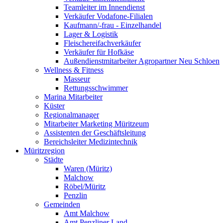
Teamleiter im Innendienst
Verkäufer Vodafone-Filialen
Kaufmann/-frau - Einzelhandel
Lager & Logistik
Fleischereifachverkäufer
Verkäufer für Hofkäse
Außendienstmitarbeiter Agropartner Neu Schloen
Wellness & Fitness
Masseur
Rettungsschwimmer
Marina Mitarbeiter
Küster
Regionalmanager
Mitarbeiter Marketing Müritzeum
Assistenten der Geschäftsleitung
Bereichsleiter Medizintechnik
Müritzregion
Städte
Waren (Müritz)
Malchow
Röbel/Müritz
Penzlin
Gemeinden
Amt Malchow
Amt Penzliner Land