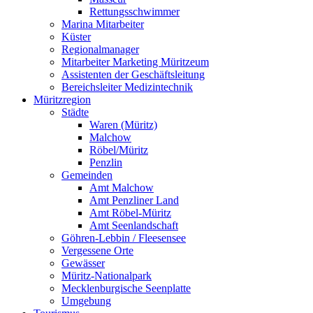
Rettungsschwimmer
Marina Mitarbeiter
Küster
Regionalmanager
Mitarbeiter Marketing Müritzeum
Assistenten der Geschäftsleitung
Bereichsleiter Medizintechnik
Müritzregion
Städte
Waren (Müritz)
Malchow
Röbel/Müritz
Penzlin
Gemeinden
Amt Malchow
Amt Penzliner Land
Amt Röbel-Müritz
Amt Seenlandschaft
Göhren-Lebbin / Fleesensee
Vergessene Orte
Gewässer
Müritz-Nationalpark
Mecklenburgische Seenplatte
Umgebung