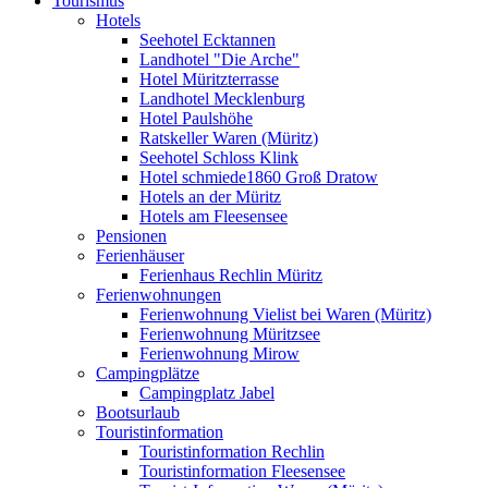
Tourismus
Hotels
Seehotel Ecktannen
Landhotel "Die Arche"
Hotel Müritzterrasse
Landhotel Mecklenburg
Hotel Paulshöhe
Ratskeller Waren (Müritz)
Seehotel Schloss Klink
Hotel schmiede1860 Groß Dratow
Hotels an der Müritz
Hotels am Fleesensee
Pensionen
Ferienhäuser
Ferienhaus Rechlin Müritz
Ferienwohnungen
Ferienwohnung Vielist bei Waren (Müritz)
Ferienwohnung Müritzsee
Ferienwohnung Mirow
Campingplätze
Campingplatz Jabel
Bootsurlaub
Touristinformation
Touristinformation Rechlin
Touristinformation Fleesensee