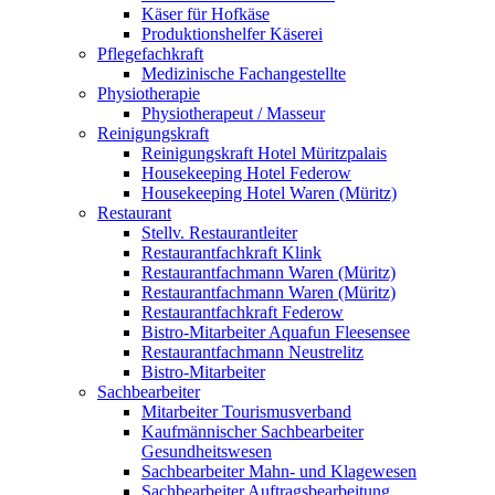
Käser für Hofkäse
Produktionshelfer Käserei
Pflegefachkraft
Medizinische Fachangestellte
Physiotherapie
Physiotherapeut / Masseur
Reinigungskraft
Reinigungskraft Hotel Müritzpalais
Housekeeping Hotel Federow
Housekeeping Hotel Waren (Müritz)
Restaurant
Stellv. Restaurantleiter
Restaurantfachkraft Klink
Restaurantfachmann Waren (Müritz)
Restaurantfachmann Waren (Müritz)
Restaurantfachkraft Federow
Bistro-Mitarbeiter Aquafun Fleesensee
Restaurantfachmann Neustrelitz
Bistro-Mitarbeiter
Sachbearbeiter
Mitarbeiter Tourismusverband
Kaufmännischer Sachbearbeiter
Gesundheitswesen
Sachbearbeiter Mahn- und Klagewesen
Sachbearbeiter Auftragsbearbeitung