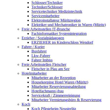
Schlosser/Techniker
Techniker/Schlosser
Servicetechniker Medizintechnik
Servicemitarbeiter
Elektroinstallateur Müritzregion
Elektriker und Mechatroniker in Waren (Müritz)
Freie Arbeitsstellen IT-Branche
Fachinformatiker Systemintegration
Erzieher / Sozialpädagogen
ERZIEHER im Kinderschloss Wendorf
Fahrer / Kurier
Busfahrer
Lkw-Fahrer
Fahrer Imbiss
Freie Arbeitsstellen Fleischer
Fleischer in Plau am See
Hotelmitarbeiter
Mitarbeiter an der Rezeption
Housekeeping Hotel Waren (Müritz)
Mitarbeiter Reservierungsabteilung
Hotelfachmann/-frau
Servicekraft / Zimmerreinigung
Mitarbeiter Vermietungsbüro & Reservierung
Koch
Koch Pflegeheim Neustrelitz