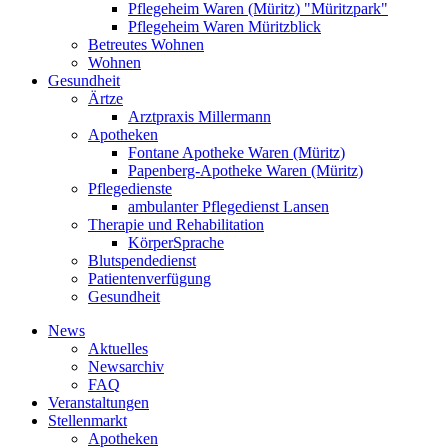
Pflegeheim Waren (Müritz) "Müritzpark"
Pflegeheim Waren Müritzblick
Betreutes Wohnen
Wohnen
Gesundheit
Ärtze
Arztpraxis Millermann
Apotheken
Fontane Apotheke Waren (Müritz)
Papenberg-Apotheke Waren (Müritz)
Pflegedienste
ambulanter Pflegedienst Lansen
Therapie und Rehabilitation
KörperSprache
Blutspendedienst
Patientenverfügung
Gesundheit
News
Aktuelles
Newsarchiv
FAQ
Veranstaltungen
Stellenmarkt
Apotheken