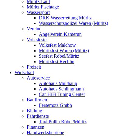
Müritz-Lauf
Müritz Fischtage
Wassersport
DRK Wasserrettung Müritz
Wasserschutzpolizei Waren (Müritz)
Vereine
Angelverein Kamerun
Volksfeste
Volksfest Malchow
Müritzfest Waren (Müritz)
Seefest Röbel/Müritz
Müritzfest Rechlin
Freizeit
Wirtschaft
Autoservice
Autohaus Multhaup
Autohaus Schlingmann
Car-HiFi Tuning Center
Baufirmen
Fersemota Gmbh
Bildung
Fahrdienste
Taxi Pollin Röbel/Müritz
Finanzen
Handwerksbetriebe