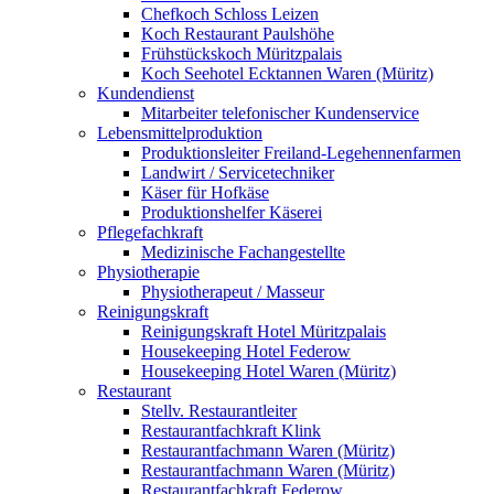
Chefkoch Schloss Leizen
Koch Restaurant Paulshöhe
Frühstückskoch Müritzpalais
Koch Seehotel Ecktannen Waren (Müritz)
Kundendienst
Mitarbeiter telefonischer Kundenservice
Lebensmittelproduktion
Produktionsleiter Freiland-Legehennenfarmen
Landwirt / Servicetechniker
Käser für Hofkäse
Produktionshelfer Käserei
Pflegefachkraft
Medizinische Fachangestellte
Physiotherapie
Physiotherapeut / Masseur
Reinigungskraft
Reinigungskraft Hotel Müritzpalais
Housekeeping Hotel Federow
Housekeeping Hotel Waren (Müritz)
Restaurant
Stellv. Restaurantleiter
Restaurantfachkraft Klink
Restaurantfachmann Waren (Müritz)
Restaurantfachmann Waren (Müritz)
Restaurantfachkraft Federow