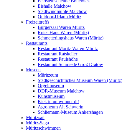
Feldsteinscheune Bollewick
Eishalle Malchow
Stadtwindmühle Malchow
Outdoor-Urlaub Müritz
Freizeittreffs
Bürgersaal Waren Müritz
Rotes Haus Waren (Müritz)
Schmetterlingshaus Waren (Müritz)
Restaurants
Restaurant Moritz Waren Müritz
Restaurant Ratskeller
Restaurant Paulshöhe
Restaurant Schmiede Groß Dratow
Museen
Müritzeum
Stadtgeschichtliches Museum Waren (Müritz)
Orgelmuseum
DDR-Museum Malchow
Kunstmuseum
Kiek in un wunner di!
Agroneum Alt Schwerin
Schliemann-Museum Ankershagen
Müritzsail
Müritz-Saga
Müritzschwimmen