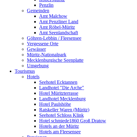
Penzlin
Gemeinden
Amt Malchow
Amt Penzliner Land
Amt Röbel-Müritz
Amt Seenlandschaft
Göhren-Lebbin / Fleesensee
Vergessene Orte
Gewässer
Müritz-Nationalpark
Mecklenburgische Seenplatte
Umgebung
Tourismus
Hotels
Seehotel Ecktannen
Landhotel "Die Arche"
Hotel Müritzterrasse
Landhotel Mecklenburg
Hotel Paulshöhe
Ratskeller Waren (Müritz)
Seehotel Schloss Klink
Hotel schmiede1860 Groß Dratow
Hotels an der Müritz
Hotels am Fleesensee