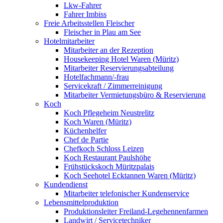
Lkw-Fahrer
Fahrer Imbiss
Freie Arbeitsstellen Fleischer
Fleischer in Plau am See
Hotelmitarbeiter
Mitarbeiter an der Rezeption
Housekeeping Hotel Waren (Müritz)
Mitarbeiter Reservierungsabteilung
Hotelfachmann/-frau
Servicekraft / Zimmerreinigung
Mitarbeiter Vermietungsbüro & Reservierung
Koch
Koch Pflegeheim Neustrelitz
Koch Waren (Müritz)
Küchenhelfer
Chef de Partie
Chefkoch Schloss Leizen
Koch Restaurant Paulshöhe
Frühstückskoch Müritzpalais
Koch Seehotel Ecktannen Waren (Müritz)
Kundendienst
Mitarbeiter telefonischer Kundenservice
Lebensmittelproduktion
Produktionsleiter Freiland-Legehennenfarmen
Landwirt / Servicetechniker