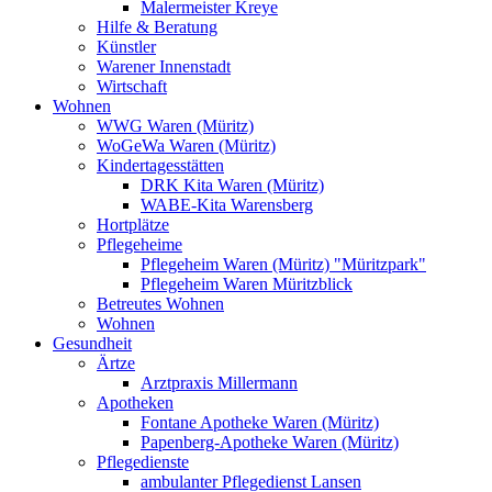
Malermeister Kreye
Hilfe & Beratung
Künstler
Warener Innenstadt
Wirtschaft
Wohnen
WWG Waren (Müritz)
WoGeWa Waren (Müritz)
Kindertagesstätten
DRK Kita Waren (Müritz)
WABE-Kita Warensberg
Hortplätze
Pflegeheime
Pflegeheim Waren (Müritz) "Müritzpark"
Pflegeheim Waren Müritzblick
Betreutes Wohnen
Wohnen
Gesundheit
Ärtze
Arztpraxis Millermann
Apotheken
Fontane Apotheke Waren (Müritz)
Papenberg-Apotheke Waren (Müritz)
Pflegedienste
ambulanter Pflegedienst Lansen