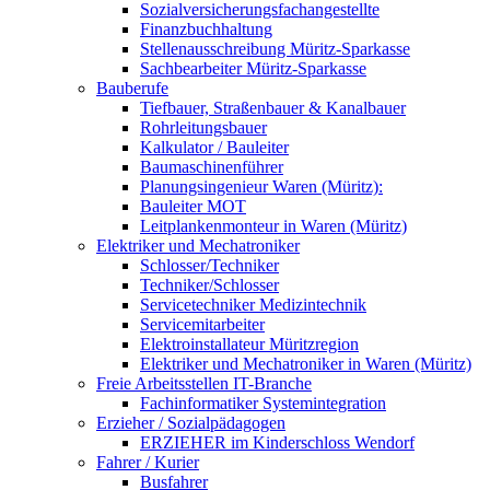
Sozialversicherungsfachangestellte
Finanzbuchhaltung
Stellenausschreibung Müritz-Sparkasse
Sachbearbeiter Müritz-Sparkasse
Bauberufe
Tiefbauer, Straßenbauer & Kanalbauer
Rohrleitungsbauer
Kalkulator / Bauleiter
Baumaschinenführer
Planungsingenieur Waren (Müritz):
Bauleiter MOT
Leitplankenmonteur in Waren (Müritz)
Elektriker und Mechatroniker
Schlosser/Techniker
Techniker/Schlosser
Servicetechniker Medizintechnik
Servicemitarbeiter
Elektroinstallateur Müritzregion
Elektriker und Mechatroniker in Waren (Müritz)
Freie Arbeitsstellen IT-Branche
Fachinformatiker Systemintegration
Erzieher / Sozialpädagogen
ERZIEHER im Kinderschloss Wendorf
Fahrer / Kurier
Busfahrer