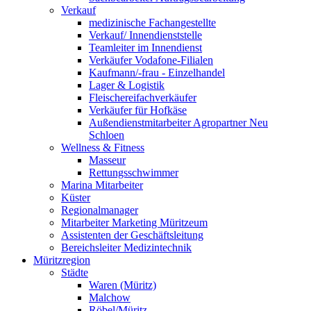
Verkauf
medizinische Fachangestellte
Verkauf/ Innendienststelle
Teamleiter im Innendienst
Verkäufer Vodafone-Filialen
Kaufmann/-frau - Einzelhandel
Lager & Logistik
Fleischereifachverkäufer
Verkäufer für Hofkäse
Außendienstmitarbeiter Agropartner Neu
Schloen
Wellness & Fitness
Masseur
Rettungsschwimmer
Marina Mitarbeiter
Küster
Regionalmanager
Mitarbeiter Marketing Müritzeum
Assistenten der Geschäftsleitung
Bereichsleiter Medizintechnik
Müritzregion
Städte
Waren (Müritz)
Malchow
Röbel/Müritz