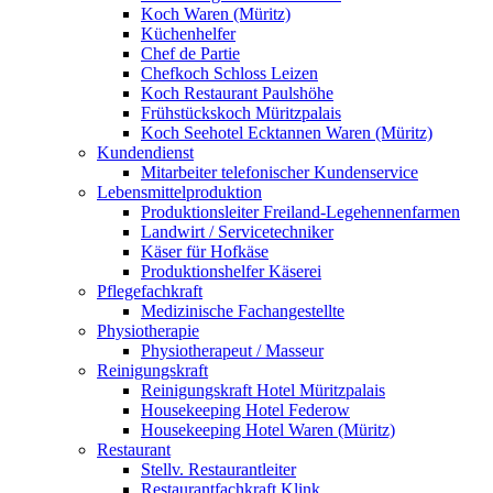
Koch Waren (Müritz)
Küchenhelfer
Chef de Partie
Chefkoch Schloss Leizen
Koch Restaurant Paulshöhe
Frühstückskoch Müritzpalais
Koch Seehotel Ecktannen Waren (Müritz)
Kundendienst
Mitarbeiter telefonischer Kundenservice
Lebensmittelproduktion
Produktionsleiter Freiland-Legehennenfarmen
Landwirt / Servicetechniker
Käser für Hofkäse
Produktionshelfer Käserei
Pflegefachkraft
Medizinische Fachangestellte
Physiotherapie
Physiotherapeut / Masseur
Reinigungskraft
Reinigungskraft Hotel Müritzpalais
Housekeeping Hotel Federow
Housekeeping Hotel Waren (Müritz)
Restaurant
Stellv. Restaurantleiter
Restaurantfachkraft Klink