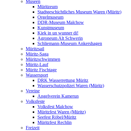
Museen
Müritzeum
Stadtgeschichtliches Museum Waren (Müritz)
Orgelmuseum
DDR-Museum Malchow
Kunstmuseum
Kiek in un wunner di!
Agroneum Alt Schwerin
Schliemann-Museum Ankershagen
Müritzsail
Müritz-Saga
Müritzschwimmen
Müritz-Lauf
Müritz Fischtage
Wassersport
DRK Wasserrettung Müritz
Wasserschutzpolizei Waren (Müritz)
Vereine
Angelverein Kamerun
Volksfeste
Volksfest Malchow
Müritzfest Waren (Müritz)
Seefest Röbel/Müritz
Müritzfest Rechlin
Freizeit