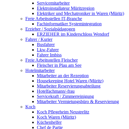
Servicemitarbeiter
Elektroinstallateur Müritzregion
Elektriker und Mechatroniker in Waren (Müritz)
Freie Arbeitsstellen IT-Branche
Fachinformatiker Systemintegration
Erzieher / Sozialpädagogen
ERZIEHER im Kinderschloss Wendorf
Fahrer / Kurier
Busfahrer
Lkw-Fahrer
Fahrer Imbiss
Freie Arbeitsstellen Fleischer
Fleischer in Plau am See
Hotelmitarbeiter
Mitarbeiter an der Rezeption
Housekeeping Hotel Waren (Müritz)
Mitarbeiter Reservierungsabteilung
Hotelfachmann/-frau
Servicekraft / Zimmerreinigung
Mitarbeiter Vermietungsbüro & Reservierung
Koch
Koch Pflegeheim Neustrelitz
Koch Waren (Müritz)
Küchenhelfer
Chef de Partie