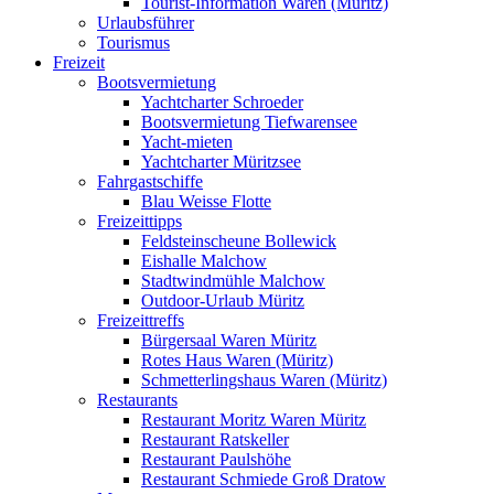
Tourist-Information Waren (Müritz)
Urlaubsführer
Tourismus
Freizeit
Bootsvermietung
Yachtcharter Schroeder
Bootsvermietung Tiefwarensee
Yacht-mieten
Yachtcharter Müritzsee
Fahrgastschiffe
Blau Weisse Flotte
Freizeittipps
Feldsteinscheune Bollewick
Eishalle Malchow
Stadtwindmühle Malchow
Outdoor-Urlaub Müritz
Freizeittreffs
Bürgersaal Waren Müritz
Rotes Haus Waren (Müritz)
Schmetterlingshaus Waren (Müritz)
Restaurants
Restaurant Moritz Waren Müritz
Restaurant Ratskeller
Restaurant Paulshöhe
Restaurant Schmiede Groß Dratow