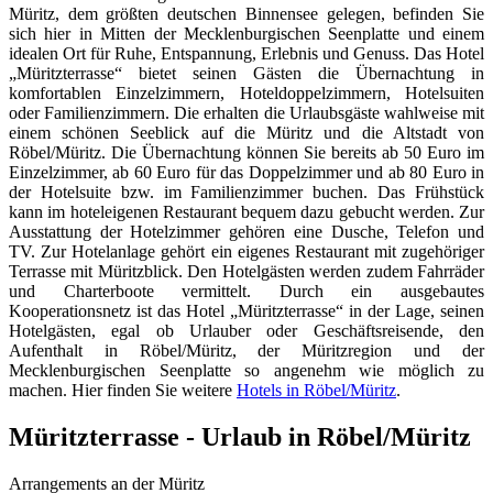
Müritz, dem größten deutschen Binnensee gelegen, befinden Sie
sich hier in Mitten der Mecklenburgischen Seenplatte und einem
idealen Ort für Ruhe, Entspannung, Erlebnis und Genuss. Das Hotel
„Müritzterrasse“ bietet seinen Gästen die Übernachtung in
komfortablen Einzelzimmern, Hoteldoppelzimmern, Hotelsuiten
oder Familienzimmern. Die erhalten die Urlaubsgäste wahlweise mit
einem schönen Seeblick auf die Müritz und die Altstadt von
Röbel/Müritz. Die Übernachtung können Sie bereits ab 50 Euro im
Einzelzimmer, ab 60 Euro für das Doppelzimmer und ab 80 Euro in
der Hotelsuite bzw. im Familienzimmer buchen. Das Frühstück
kann im hoteleigenen Restaurant bequem dazu gebucht werden. Zur
Ausstattung der Hotelzimmer gehören eine Dusche, Telefon und
TV. Zur Hotelanlage gehört ein eigenes Restaurant mit zugehöriger
Terrasse mit Müritzblick. Den Hotelgästen werden zudem Fahrräder
und Charterboote vermittelt. Durch ein ausgebautes
Kooperationsnetz ist das Hotel „Müritzterrasse“ in der Lage, seinen
Hotelgästen, egal ob Urlauber oder Geschäftsreisende, den
Aufenthalt in Röbel/Müritz, der Müritzregion und der
Mecklenburgischen Seenplatte so angenehm wie möglich zu
machen. Hier finden Sie weitere
Hotels in Röbel/Müritz
.
Müritzterrasse - Urlaub in Röbel/Müritz
Arrangements an der Müritz