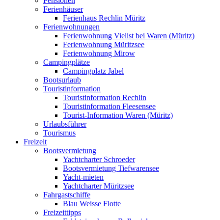
Pensionen
Ferienhäuser
Ferienhaus Rechlin Müritz
Ferienwohnungen
Ferienwohnung Vielist bei Waren (Müritz)
Ferienwohnung Müritzsee
Ferienwohnung Mirow
Campingplätze
Campingplatz Jabel
Bootsurlaub
Touristinformation
Touristinformation Rechlin
Touristinformation Fleesensee
Tourist-Information Waren (Müritz)
Urlaubsführer
Tourismus
Freizeit
Bootsvermietung
Yachtcharter Schroeder
Bootsvermietung Tiefwarensee
Yacht-mieten
Yachtcharter Müritzsee
Fahrgastschiffe
Blau Weisse Flotte
Freizeittipps