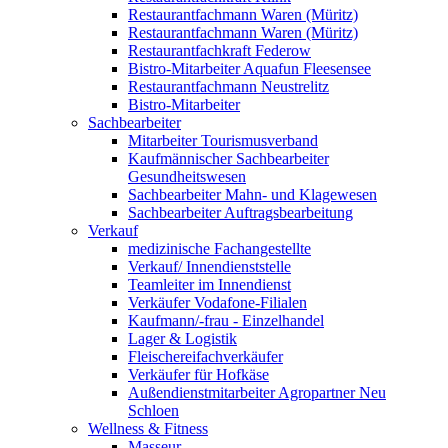
Restaurantfachmann Waren (Müritz)
Restaurantfachmann Waren (Müritz)
Restaurantfachkraft Federow
Bistro-Mitarbeiter Aquafun Fleesensee
Restaurantfachmann Neustrelitz
Bistro-Mitarbeiter
Sachbearbeiter
Mitarbeiter Tourismusverband
Kaufmännischer Sachbearbeiter
Gesundheitswesen
Sachbearbeiter Mahn- und Klagewesen
Sachbearbeiter Auftragsbearbeitung
Verkauf
medizinische Fachangestellte
Verkauf/ Innendienststelle
Teamleiter im Innendienst
Verkäufer Vodafone-Filialen
Kaufmann/-frau - Einzelhandel
Lager & Logistik
Fleischereifachverkäufer
Verkäufer für Hofkäse
Außendienstmitarbeiter Agropartner Neu
Schloen
Wellness & Fitness
Masseur