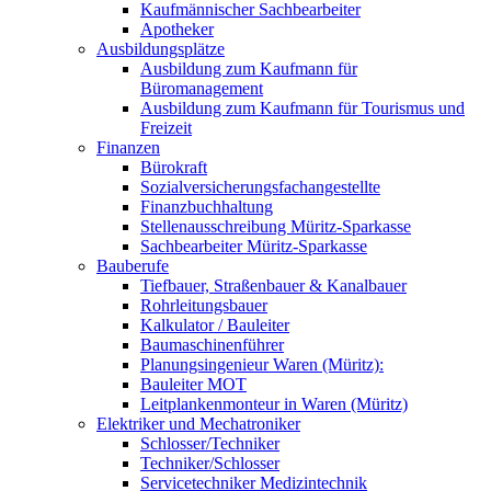
Kaufmännischer Sachbearbeiter
Apotheker
Ausbildungsplätze
Ausbildung zum Kaufmann für
Büromanagement
Ausbildung zum Kaufmann für Tourismus und
Freizeit
Finanzen
Bürokraft
Sozialversicherungsfachangestellte
Finanzbuchhaltung
Stellenausschreibung Müritz-Sparkasse
Sachbearbeiter Müritz-Sparkasse
Bauberufe
Tiefbauer, Straßenbauer & Kanalbauer
Rohrleitungsbauer
Kalkulator / Bauleiter
Baumaschinenführer
Planungsingenieur Waren (Müritz):
Bauleiter MOT
Leitplankenmonteur in Waren (Müritz)
Elektriker und Mechatroniker
Schlosser/Techniker
Techniker/Schlosser
Servicetechniker Medizintechnik