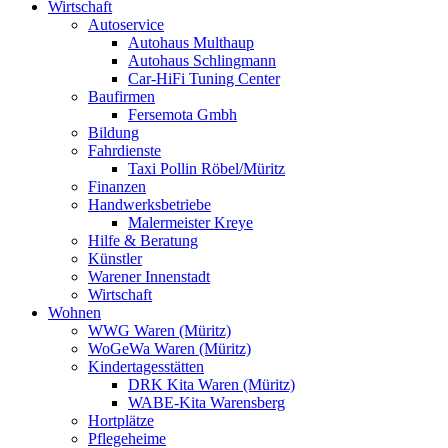
Wirtschaft
Autoservice
Autohaus Multhaup
Autohaus Schlingmann
Car-HiFi Tuning Center
Baufirmen
Fersemota Gmbh
Bildung
Fahrdienste
Taxi Pollin Röbel/Müritz
Finanzen
Handwerksbetriebe
Malermeister Kreye
Hilfe & Beratung
Künstler
Warener Innenstadt
Wirtschaft
Wohnen
WWG Waren (Müritz)
WoGeWa Waren (Müritz)
Kindertagesstätten
DRK Kita Waren (Müritz)
WABE-Kita Warensberg
Hortplätze
Pflegeheime