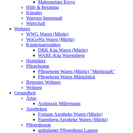
Malermeister Kreye
Hilfe & Beratung
Künstler
Warener Innenstadt
Wirtschaft
Wohnen
WWG Waren (Müritz)
WoGeWa Waren (Müritz)
Kindertagesstätten
DRK Kita Waren (Müritz)
WABE-Kita Warensberg
Hortplätze
Pflegeheime
Pflegeheim Waren (Müritz) "Müritzpark"
Pflegeheim Waren Müritzblick
Betreutes Wohnen
Wohnen
Gesundheit
Ärtze
Arztpraxis Millermann
Apotheken
Fontane Apotheke Waren (Müritz)
Papenberg-Apotheke Waren (Müritz)
Pflegedienste
ambulanter Pflegedienst Lansen