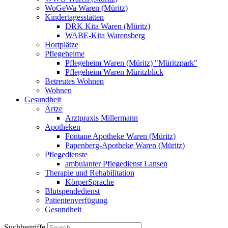
WoGeWa Waren (Müritz)
Kindertagesstätten
DRK Kita Waren (Müritz)
WABE-Kita Warensberg
Hortplätze
Pflegeheime
Pflegeheim Waren (Müritz) "Müritzpark"
Pflegeheim Waren Müritzblick
Betreutes Wohnen
Wohnen
Gesundheit
Ärtze
Arztpraxis Millermann
Apotheken
Fontane Apotheke Waren (Müritz)
Papenberg-Apotheke Waren (Müritz)
Pflegedienste
ambulanter Pflegedienst Lansen
Therapie und Rehabilitation
KörperSprache
Blutspendedienst
Patientenverfügung
Gesundheit
Suchbegriffe