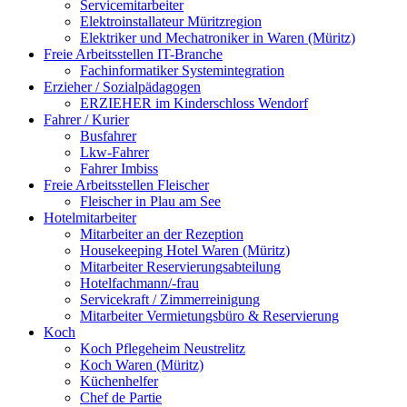
Servicemitarbeiter
Elektroinstallateur Müritzregion
Elektriker und Mechatroniker in Waren (Müritz)
Freie Arbeitsstellen IT-Branche
Fachinformatiker Systemintegration
Erzieher / Sozialpädagogen
ERZIEHER im Kinderschloss Wendorf
Fahrer / Kurier
Busfahrer
Lkw-Fahrer
Fahrer Imbiss
Freie Arbeitsstellen Fleischer
Fleischer in Plau am See
Hotelmitarbeiter
Mitarbeiter an der Rezeption
Housekeeping Hotel Waren (Müritz)
Mitarbeiter Reservierungsabteilung
Hotelfachmann/-frau
Servicekraft / Zimmerreinigung
Mitarbeiter Vermietungsbüro & Reservierung
Koch
Koch Pflegeheim Neustrelitz
Koch Waren (Müritz)
Küchenhelfer
Chef de Partie