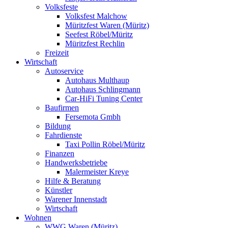
Volksfeste
Volksfest Malchow
Müritzfest Waren (Müritz)
Seefest Röbel/Müritz
Müritzfest Rechlin
Freizeit
Wirtschaft
Autoservice
Autohaus Multhaup
Autohaus Schlingmann
Car-HiFi Tuning Center
Baufirmen
Fersemota Gmbh
Bildung
Fahrdienste
Taxi Pollin Röbel/Müritz
Finanzen
Handwerksbetriebe
Malermeister Kreye
Hilfe & Beratung
Künstler
Warener Innenstadt
Wirtschaft
Wohnen
WWG Waren (Müritz)