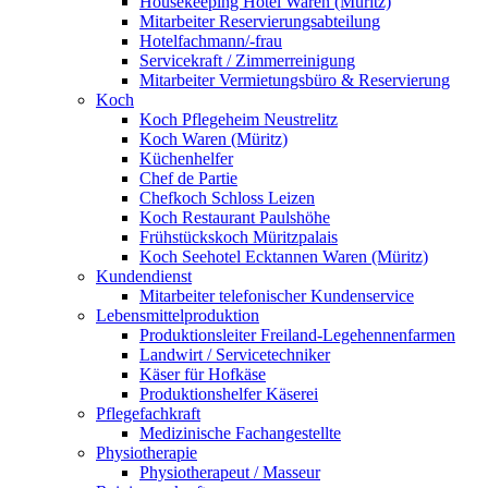
Housekeeping Hotel Waren (Müritz)
Mitarbeiter Reservierungsabteilung
Hotelfachmann/-frau
Servicekraft / Zimmerreinigung
Mitarbeiter Vermietungsbüro & Reservierung
Koch
Koch Pflegeheim Neustrelitz
Koch Waren (Müritz)
Küchenhelfer
Chef de Partie
Chefkoch Schloss Leizen
Koch Restaurant Paulshöhe
Frühstückskoch Müritzpalais
Koch Seehotel Ecktannen Waren (Müritz)
Kundendienst
Mitarbeiter telefonischer Kundenservice
Lebensmittelproduktion
Produktionsleiter Freiland-Legehennenfarmen
Landwirt / Servicetechniker
Käser für Hofkäse
Produktionshelfer Käserei
Pflegefachkraft
Medizinische Fachangestellte
Physiotherapie
Physiotherapeut / Masseur