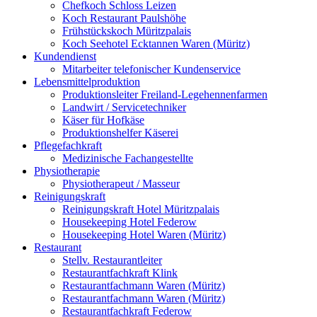
Chefkoch Schloss Leizen
Koch Restaurant Paulshöhe
Frühstückskoch Müritzpalais
Koch Seehotel Ecktannen Waren (Müritz)
Kundendienst
Mitarbeiter telefonischer Kundenservice
Lebensmittelproduktion
Produktionsleiter Freiland-Legehennenfarmen
Landwirt / Servicetechniker
Käser für Hofkäse
Produktionshelfer Käserei
Pflegefachkraft
Medizinische Fachangestellte
Physiotherapie
Physiotherapeut / Masseur
Reinigungskraft
Reinigungskraft Hotel Müritzpalais
Housekeeping Hotel Federow
Housekeeping Hotel Waren (Müritz)
Restaurant
Stellv. Restaurantleiter
Restaurantfachkraft Klink
Restaurantfachmann Waren (Müritz)
Restaurantfachmann Waren (Müritz)
Restaurantfachkraft Federow