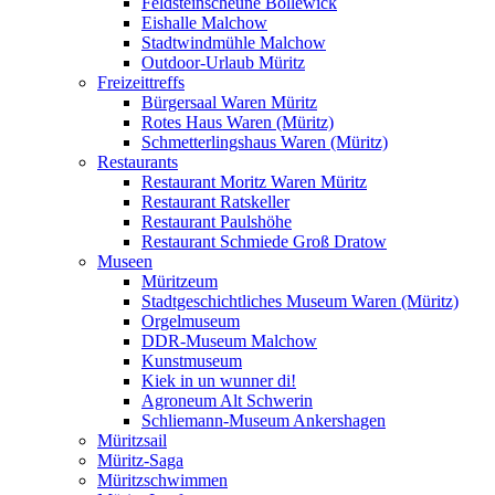
Feldsteinscheune Bollewick
Eishalle Malchow
Stadtwindmühle Malchow
Outdoor-Urlaub Müritz
Freizeittreffs
Bürgersaal Waren Müritz
Rotes Haus Waren (Müritz)
Schmetterlingshaus Waren (Müritz)
Restaurants
Restaurant Moritz Waren Müritz
Restaurant Ratskeller
Restaurant Paulshöhe
Restaurant Schmiede Groß Dratow
Museen
Müritzeum
Stadtgeschichtliches Museum Waren (Müritz)
Orgelmuseum
DDR-Museum Malchow
Kunstmuseum
Kiek in un wunner di!
Agroneum Alt Schwerin
Schliemann-Museum Ankershagen
Müritzsail
Müritz-Saga
Müritzschwimmen