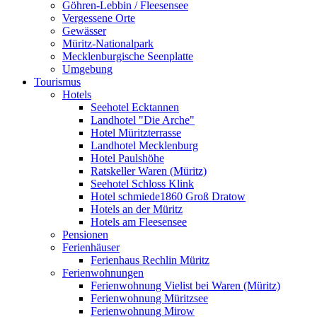
Göhren-Lebbin / Fleesensee
Vergessene Orte
Gewässer
Müritz-Nationalpark
Mecklenburgische Seenplatte
Umgebung
Tourismus
Hotels
Seehotel Ecktannen
Landhotel "Die Arche"
Hotel Müritzterrasse
Landhotel Mecklenburg
Hotel Paulshöhe
Ratskeller Waren (Müritz)
Seehotel Schloss Klink
Hotel schmiede1860 Groß Dratow
Hotels an der Müritz
Hotels am Fleesensee
Pensionen
Ferienhäuser
Ferienhaus Rechlin Müritz
Ferienwohnungen
Ferienwohnung Vielist bei Waren (Müritz)
Ferienwohnung Müritzsee
Ferienwohnung Mirow