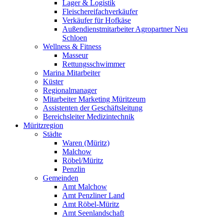
Lager & Logistik
Fleischereifachverkäufer
Verkäufer für Hofkäse
Außendienstmitarbeiter Agropartner Neu
Schloen
Wellness & Fitness
Masseur
Rettungsschwimmer
Marina Mitarbeiter
Küster
Regionalmanager
Mitarbeiter Marketing Müritzeum
Assistenten der Geschäftsleitung
Bereichsleiter Medizintechnik
Müritzregion
Städte
Waren (Müritz)
Malchow
Röbel/Müritz
Penzlin
Gemeinden
Amt Malchow
Amt Penzliner Land
Amt Röbel-Müritz
Amt Seenlandschaft