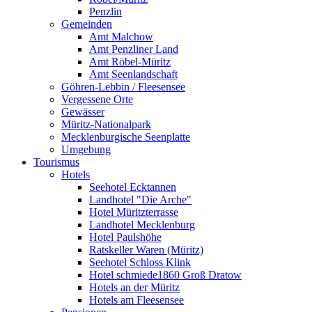
Penzlin
Gemeinden
Amt Malchow
Amt Penzliner Land
Amt Röbel-Müritz
Amt Seenlandschaft
Göhren-Lebbin / Fleesensee
Vergessene Orte
Gewässer
Müritz-Nationalpark
Mecklenburgische Seenplatte
Umgebung
Tourismus
Hotels
Seehotel Ecktannen
Landhotel "Die Arche"
Hotel Müritzterrasse
Landhotel Mecklenburg
Hotel Paulshöhe
Ratskeller Waren (Müritz)
Seehotel Schloss Klink
Hotel schmiede1860 Groß Dratow
Hotels an der Müritz
Hotels am Fleesensee