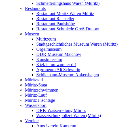
Schmetterlingshaus Waren (Müritz)
Restaurants
Restaurant Moritz Waren Müritz
Restaurant Ratskeller
Restaurant Paulshöhe
Restaurant Schmiede Groß Dratow
Museen
Müritzeum
Stadtgeschichtliches Museum Waren (Müritz)
Orgelmuseum
DDR-Museum Malchow
Kunstmuseum
Kiek in un wunner di!
Agroneum Alt Schwerin
Schliemann-Museum Ankershagen
Müritzsail
Müritz-Saga
Müritzschwimmen
Müritz-Lauf
Müritz Fischtage
Wassersport
DRK Wasserrettung Müritz
Wasserschutzpolizei Waren (Müritz)
Vereine
Angelverein Kamerun