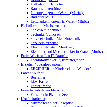
Kalkulator / Bauleiter
Baumaschinenführer
Planungsingenieur Waren (Müritz):
Bauleiter MOT
Leitplankenmonteur in Waren (Müritz)
Elektriker und Mechatroniker
Schlosser/Techniker
Techniker/Schlosser
Servicetechniker Medizintechnik
Servicemitarbeiter
Elektroinstallateur Müritzregion
Elektriker und Mechatroniker in Waren (Müritz)
Freie Arbeitsstellen IT-Branche
Fachinformatiker Systemintegration
Erzieher / Sozialpädagogen
ERZIEHER im Kinderschloss Wendorf
Fahrer / Kurier
Busfahrer
Lkw-Fahrer
Fahrer Imbiss
Freie Arbeitsstellen Fleischer
Fleischer in Plau am See
Hotelmitarbeiter
Mitarbeiter an der Rezeption