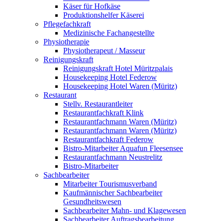
Käser für Hofkäse
Produktionshelfer Käserei
Pflegefachkraft
Medizinische Fachangestellte
Physiotherapie
Physiotherapeut / Masseur
Reinigungskraft
Reinigungskraft Hotel Müritzpalais
Housekeeping Hotel Federow
Housekeeping Hotel Waren (Müritz)
Restaurant
Stellv. Restaurantleiter
Restaurantfachkraft Klink
Restaurantfachmann Waren (Müritz)
Restaurantfachmann Waren (Müritz)
Restaurantfachkraft Federow
Bistro-Mitarbeiter Aquafun Fleesensee
Restaurantfachmann Neustrelitz
Bistro-Mitarbeiter
Sachbearbeiter
Mitarbeiter Tourismusverband
Kaufmännischer Sachbearbeiter
Gesundheitswesen
Sachbearbeiter Mahn- und Klagewesen
Sachbearbeiter Auftragsbearbeitung