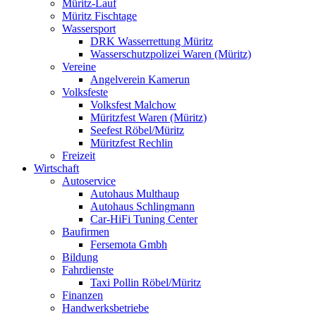
Müritz-Lauf
Müritz Fischtage
Wassersport
DRK Wasserrettung Müritz
Wasserschutzpolizei Waren (Müritz)
Vereine
Angelverein Kamerun
Volksfeste
Volksfest Malchow
Müritzfest Waren (Müritz)
Seefest Röbel/Müritz
Müritzfest Rechlin
Freizeit
Wirtschaft
Autoservice
Autohaus Multhaup
Autohaus Schlingmann
Car-HiFi Tuning Center
Baufirmen
Fersemota Gmbh
Bildung
Fahrdienste
Taxi Pollin Röbel/Müritz
Finanzen
Handwerksbetriebe