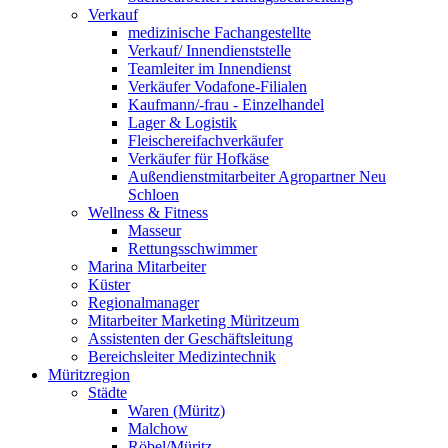
Verkauf
medizinische Fachangestellte
Verkauf/ Innendienststelle
Teamleiter im Innendienst
Verkäufer Vodafone-Filialen
Kaufmann/-frau - Einzelhandel
Lager & Logistik
Fleischereifachverkäufer
Verkäufer für Hofkäse
Außendienstmitarbeiter Agropartner Neu
Schloen
Wellness & Fitness
Masseur
Rettungsschwimmer
Marina Mitarbeiter
Küster
Regionalmanager
Mitarbeiter Marketing Müritzeum
Assistenten der Geschäftsleitung
Bereichsleiter Medizintechnik
Müritzregion
Städte
Waren (Müritz)
Malchow
Röbel/Müritz