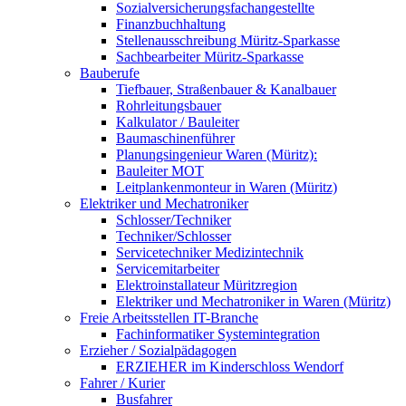
Sozialversicherungsfachangestellte
Finanzbuchhaltung
Stellenausschreibung Müritz-Sparkasse
Sachbearbeiter Müritz-Sparkasse
Bauberufe
Tiefbauer, Straßenbauer & Kanalbauer
Rohrleitungsbauer
Kalkulator / Bauleiter
Baumaschinenführer
Planungsingenieur Waren (Müritz):
Bauleiter MOT
Leitplankenmonteur in Waren (Müritz)
Elektriker und Mechatroniker
Schlosser/Techniker
Techniker/Schlosser
Servicetechniker Medizintechnik
Servicemitarbeiter
Elektroinstallateur Müritzregion
Elektriker und Mechatroniker in Waren (Müritz)
Freie Arbeitsstellen IT-Branche
Fachinformatiker Systemintegration
Erzieher / Sozialpädagogen
ERZIEHER im Kinderschloss Wendorf
Fahrer / Kurier
Busfahrer