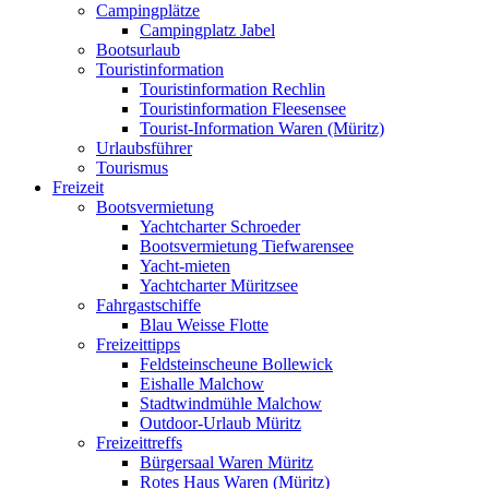
Campingplätze
Campingplatz Jabel
Bootsurlaub
Touristinformation
Touristinformation Rechlin
Touristinformation Fleesensee
Tourist-Information Waren (Müritz)
Urlaubsführer
Tourismus
Freizeit
Bootsvermietung
Yachtcharter Schroeder
Bootsvermietung Tiefwarensee
Yacht-mieten
Yachtcharter Müritzsee
Fahrgastschiffe
Blau Weisse Flotte
Freizeittipps
Feldsteinscheune Bollewick
Eishalle Malchow
Stadtwindmühle Malchow
Outdoor-Urlaub Müritz
Freizeittreffs
Bürgersaal Waren Müritz
Rotes Haus Waren (Müritz)