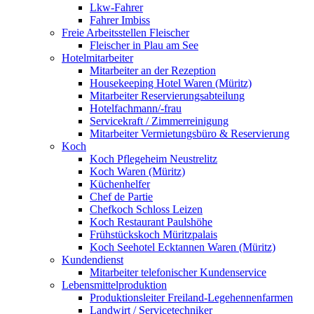
Lkw-Fahrer
Fahrer Imbiss
Freie Arbeitsstellen Fleischer
Fleischer in Plau am See
Hotelmitarbeiter
Mitarbeiter an der Rezeption
Housekeeping Hotel Waren (Müritz)
Mitarbeiter Reservierungsabteilung
Hotelfachmann/-frau
Servicekraft / Zimmerreinigung
Mitarbeiter Vermietungsbüro & Reservierung
Koch
Koch Pflegeheim Neustrelitz
Koch Waren (Müritz)
Küchenhelfer
Chef de Partie
Chefkoch Schloss Leizen
Koch Restaurant Paulshöhe
Frühstückskoch Müritzpalais
Koch Seehotel Ecktannen Waren (Müritz)
Kundendienst
Mitarbeiter telefonischer Kundenservice
Lebensmittelproduktion
Produktionsleiter Freiland-Legehennenfarmen
Landwirt / Servicetechniker