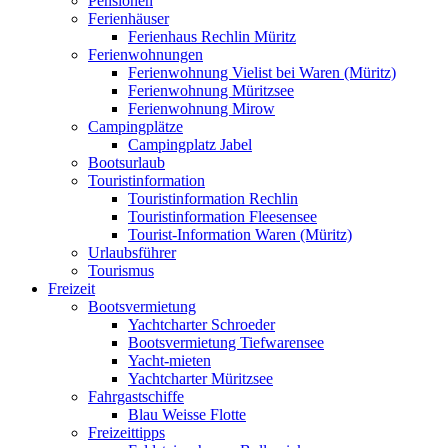
Pensionen
Ferienhäuser
Ferienhaus Rechlin Müritz
Ferienwohnungen
Ferienwohnung Vielist bei Waren (Müritz)
Ferienwohnung Müritzsee
Ferienwohnung Mirow
Campingplätze
Campingplatz Jabel
Bootsurlaub
Touristinformation
Touristinformation Rechlin
Touristinformation Fleesensee
Tourist-Information Waren (Müritz)
Urlaubsführer
Tourismus
Freizeit
Bootsvermietung
Yachtcharter Schroeder
Bootsvermietung Tiefwarensee
Yacht-mieten
Yachtcharter Müritzsee
Fahrgastschiffe
Blau Weisse Flotte
Freizeittipps