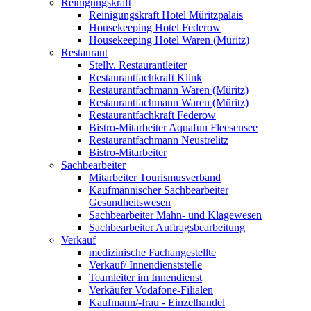
Reinigungskraft
Reinigungskraft Hotel Müritzpalais
Housekeeping Hotel Federow
Housekeeping Hotel Waren (Müritz)
Restaurant
Stellv. Restaurantleiter
Restaurantfachkraft Klink
Restaurantfachmann Waren (Müritz)
Restaurantfachmann Waren (Müritz)
Restaurantfachkraft Federow
Bistro-Mitarbeiter Aquafun Fleesensee
Restaurantfachmann Neustrelitz
Bistro-Mitarbeiter
Sachbearbeiter
Mitarbeiter Tourismusverband
Kaufmännischer Sachbearbeiter
Gesundheitswesen
Sachbearbeiter Mahn- und Klagewesen
Sachbearbeiter Auftragsbearbeitung
Verkauf
medizinische Fachangestellte
Verkauf/ Innendienststelle
Teamleiter im Innendienst
Verkäufer Vodafone-Filialen
Kaufmann/-frau - Einzelhandel