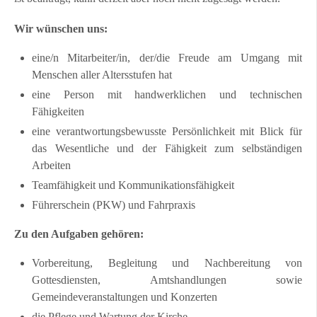
Kontakt
Wir wünschen uns:
FAQ
eine/n Mitarbeiter/in, der/die Freude am Umgang mit
Menschen aller Altersstufen hat
Müritzer-News
eine Person mit handwerklichen und technischen
Müritzer-Veranstaltungen
Fähigkeiten
Müritzer-Stellenmarkt
eine verantwortungsbewusste Persönlichkeit mit Blick für
das Wesentliche und der Fähigkeit zum selbständigen
Arbeiten
Teamfähigkeit und Kommunikationsfähigkeit
Führerschein (PKW) und Fahrpraxis
Zu den Aufgaben gehören:
Vorbereitung, Begleitung und Nachbereitung von
Gottesdiensten, Amtshandlungen sowie
Gemeindeveranstaltungen und Konzerten
die Pflege und Wartung der Kirche