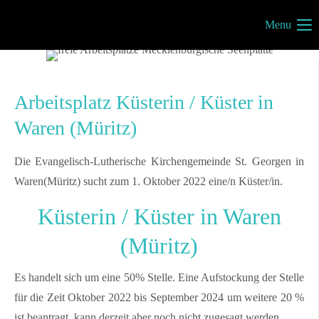
Menu
Müritzportal
Vilma Jönsson
Fresiavej 4C
Arbeitsplatz Küsterin / Küster in
4420 Regstrup
Dänemark
Waren (Müritz)
Die Evangelisch-Lutherische Kirchengemeinde St. Georgen in
Waren(Müritz) sucht zum 1. Oktober 2022 eine/n Küster/in.
Kontakt
Küsterin / Küster in Waren
info@mueritzportal.de
(Müritz)
Info´s
Es handelt sich um eine 50% Stelle. Eine Aufstockung der Stelle
Impressum
für die Zeit Oktober 2022 bis September 2024 um weitere 20 %
Datenschutz
ist beantragt, kann derzeit aber noch nicht zugesagt werden.