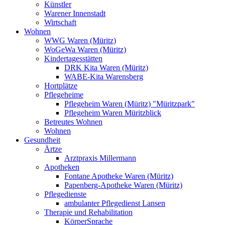
Künstler
Warener Innenstadt
Wirtschaft
Wohnen
WWG Waren (Müritz)
WoGeWa Waren (Müritz)
Kindertagesstätten
DRK Kita Waren (Müritz)
WABE-Kita Warensberg
Hortplätze
Pflegeheime
Pflegeheim Waren (Müritz) "Müritzpark"
Pflegeheim Waren Müritzblick
Betreutes Wohnen
Wohnen
Gesundheit
Ärtze
Arztpraxis Millermann
Apotheken
Fontane Apotheke Waren (Müritz)
Papenberg-Apotheke Waren (Müritz)
Pflegedienste
ambulanter Pflegedienst Lansen
Therapie und Rehabilitation
KörperSprache