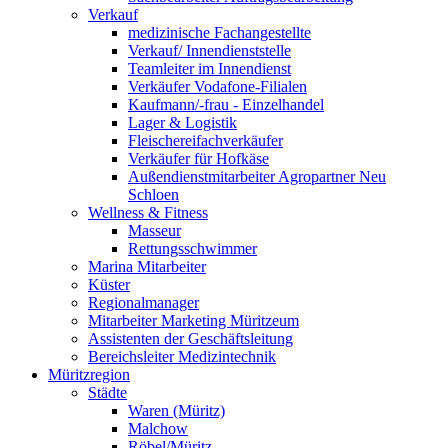
Verkauf
medizinische Fachangestellte
Verkauf/ Innendienststelle
Teamleiter im Innendienst
Verkäufer Vodafone-Filialen
Kaufmann/-frau - Einzelhandel
Lager & Logistik
Fleischereifachverkäufer
Verkäufer für Hofkäse
Außendienstmitarbeiter Agropartner Neu
Schloen
Wellness & Fitness
Masseur
Rettungsschwimmer
Marina Mitarbeiter
Küster
Regionalmanager
Mitarbeiter Marketing Müritzeum
Assistenten der Geschäftsleitung
Bereichsleiter Medizintechnik
Müritzregion
Städte
Waren (Müritz)
Malchow
Röbel/Müritz