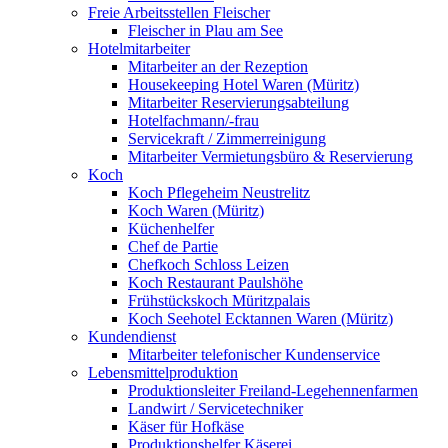
Freie Arbeitsstellen Fleischer
Fleischer in Plau am See
Hotelmitarbeiter
Mitarbeiter an der Rezeption
Housekeeping Hotel Waren (Müritz)
Mitarbeiter Reservierungsabteilung
Hotelfachmann/-frau
Servicekraft / Zimmerreinigung
Mitarbeiter Vermietungsbüro & Reservierung
Koch
Koch Pflegeheim Neustrelitz
Koch Waren (Müritz)
Küchenhelfer
Chef de Partie
Chefkoch Schloss Leizen
Koch Restaurant Paulshöhe
Frühstückskoch Müritzpalais
Koch Seehotel Ecktannen Waren (Müritz)
Kundendienst
Mitarbeiter telefonischer Kundenservice
Lebensmittelproduktion
Produktionsleiter Freiland-Legehennenfarmen
Landwirt / Servicetechniker
Käser für Hofkäse
Produktionshelfer Käserei