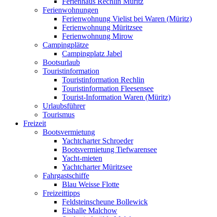
Ferienhaus Rechlin Müritz
Ferienwohnungen
Ferienwohnung Vielist bei Waren (Müritz)
Ferienwohnung Müritzsee
Ferienwohnung Mirow
Campingplätze
Campingplatz Jabel
Bootsurlaub
Touristinformation
Touristinformation Rechlin
Touristinformation Fleesensee
Tourist-Information Waren (Müritz)
Urlaubsführer
Tourismus
Freizeit
Bootsvermietung
Yachtcharter Schroeder
Bootsvermietung Tiefwarensee
Yacht-mieten
Yachtcharter Müritzsee
Fahrgastschiffe
Blau Weisse Flotte
Freizeittipps
Feldsteinscheune Bollewick
Eishalle Malchow