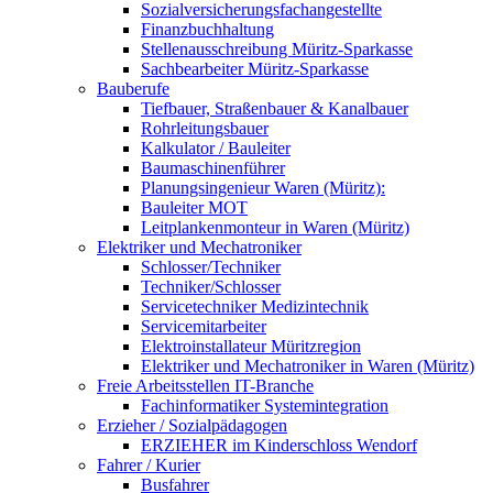
Sozialversicherungsfachangestellte
Finanzbuchhaltung
Stellenausschreibung Müritz-Sparkasse
Sachbearbeiter Müritz-Sparkasse
Bauberufe
Tiefbauer, Straßenbauer & Kanalbauer
Rohrleitungsbauer
Kalkulator / Bauleiter
Baumaschinenführer
Planungsingenieur Waren (Müritz):
Bauleiter MOT
Leitplankenmonteur in Waren (Müritz)
Elektriker und Mechatroniker
Schlosser/Techniker
Techniker/Schlosser
Servicetechniker Medizintechnik
Servicemitarbeiter
Elektroinstallateur Müritzregion
Elektriker und Mechatroniker in Waren (Müritz)
Freie Arbeitsstellen IT-Branche
Fachinformatiker Systemintegration
Erzieher / Sozialpädagogen
ERZIEHER im Kinderschloss Wendorf
Fahrer / Kurier
Busfahrer