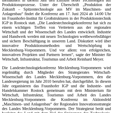
thematisiert in diesem Jahr den Einfluss neuer Technologien auf
Produktionsprozesse. Unter der Überschrift „Produktion der
Zukunft – Spitzentechnologie aus MV im Maschinen- und
Anlagenbau“ findet die Konferenz am 17. Juni 2024 ab 14:00 Uhr
im Fraunhofer-Institut für Großstrukturen in der Produktionstechnik
IGP in Rostock statt. „Die Landestechnologiekonferenz hat sich zu
einem wichtigen Treffen von Vertretern aus der regionalen
Wirtschaft und der Wissenschaft des Landes entwickelt. Industrie
und Handwerk werden mit neuen Technologien wettbewerbsfähiger
und sichern Beschäftigung in unserem Land. Diskutiert wird über
innovative Produktionsmethoden und Wertschöpfung in
Mecklenburg-Vorpommern. Und vor allem: von erfolgreichen,
innovativen Projekten und Partnern lernen“, sagte der Minister für
Wirtschaft, Infrastruktur, Tourismus und Arbeit Reinhard Meyer.
Die Landestechnologiekonferenz Mecklenburg-Vorpommern wird
regelmäßig durch Mitglieder des Strategierates Wirtschaft-
Wissenschaft des Landes Mecklenburg-Vorpommern, den die
Landesregierung im Jahr 2010 berufen hat, durchgeführt. In diesem
Jahr organisieren das Fraunhofer IGP und die Industrie- und
Handelskammer Rostock gemeinsam mit dem Ministerium für
Wirtschaft, Infrastruktur, Tourismus und Arbeit des Landes
Mecklenburg-Vorpommern die Konferenz im Aktionsfeld
„Maschinen- und Anlagenbau“ der Regionalen Innovationsstrategie
des Landes Mecklenburg-Vorpommern. Der Strategierat berät und