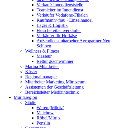
Verkauf/ Innendienststelle
Teamleiter im Innendienst
Verkäufer Vodafone-Filialen
Kaufmann/-frau - Einzelhandel
Lager & Logistik
Fleischereifachverkäufer
Verkäufer für Hofkäse
Außendienstmitarbeiter Agropartner Neu
Schloen
Wellness & Fitness
Masseur
Rettungsschwimmer
Marina Mitarbeiter
Küster
Regionalmanager
Mitarbeiter Marketing Müritzeum
Assistenten der Geschäftsleitung
Bereichsleiter Medizintechnik
Müritzregion
Städte
Waren (Müritz)
Malchow
Röbel/Müritz
Penzlin