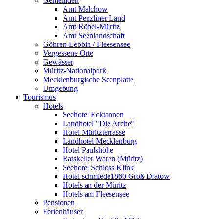
Gemeinden
Amt Malchow
Amt Penzliner Land
Amt Röbel-Müritz
Amt Seenlandschaft
Göhren-Lebbin / Fleesensee
Vergessene Orte
Gewässer
Müritz-Nationalpark
Mecklenburgische Seenplatte
Umgebung
Tourismus
Hotels
Seehotel Ecktannen
Landhotel "Die Arche"
Hotel Müritzterrasse
Landhotel Mecklenburg
Hotel Paulshöhe
Ratskeller Waren (Müritz)
Seehotel Schloss Klink
Hotel schmiede1860 Groß Dratow
Hotels an der Müritz
Hotels am Fleesensee
Pensionen
Ferienhäuser