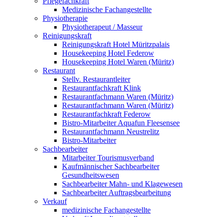
Pflegefachkraft
Medizinische Fachangestellte
Physiotherapie
Physiotherapeut / Masseur
Reinigungskraft
Reinigungskraft Hotel Müritzpalais
Housekeeping Hotel Federow
Housekeeping Hotel Waren (Müritz)
Restaurant
Stellv. Restaurantleiter
Restaurantfachkraft Klink
Restaurantfachmann Waren (Müritz)
Restaurantfachmann Waren (Müritz)
Restaurantfachkraft Federow
Bistro-Mitarbeiter Aquafun Fleesensee
Restaurantfachmann Neustrelitz
Bistro-Mitarbeiter
Sachbearbeiter
Mitarbeiter Tourismusverband
Kaufmännischer Sachbearbeiter
Gesundheitswesen
Sachbearbeiter Mahn- und Klagewesen
Sachbearbeiter Auftragsbearbeitung
Verkauf
medizinische Fachangestellte