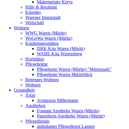
Malermeister Kreye
Hilfe & Beratung
Künstler
Warener Innenstadt
Wirtschaft
Wohnen
WWG Waren (Müritz)
WoGeWa Waren (Müritz)
Kindertagesstätten
DRK Kita Waren (Müritz)
WABE-Kita Warensberg
Hortplätze
Pflegeheime
Pflegeheim Waren (Müritz) "Müritzpark"
Pflegeheim Waren Müritzblick
Betreutes Wohnen
Wohnen
Gesundheit
Ärtze
Arztpraxis Millermann
Apotheken
Fontane Apotheke Waren (Müritz)
Papenberg-Apotheke Waren (Müritz)
Pflegedienste
ambulanter Pflegedienst Lansen