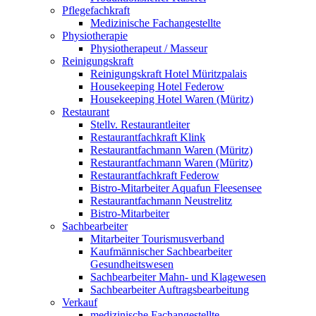
Pflegefachkraft
Medizinische Fachangestellte
Physiotherapie
Physiotherapeut / Masseur
Reinigungskraft
Reinigungskraft Hotel Müritzpalais
Housekeeping Hotel Federow
Housekeeping Hotel Waren (Müritz)
Restaurant
Stellv. Restaurantleiter
Restaurantfachkraft Klink
Restaurantfachmann Waren (Müritz)
Restaurantfachmann Waren (Müritz)
Restaurantfachkraft Federow
Bistro-Mitarbeiter Aquafun Fleesensee
Restaurantfachmann Neustrelitz
Bistro-Mitarbeiter
Sachbearbeiter
Mitarbeiter Tourismusverband
Kaufmännischer Sachbearbeiter
Gesundheitswesen
Sachbearbeiter Mahn- und Klagewesen
Sachbearbeiter Auftragsbearbeitung
Verkauf
medizinische Fachangestellte