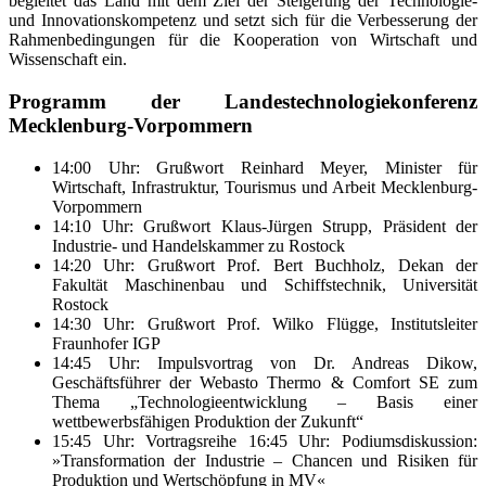
begleitet das Land mit dem Ziel der Steigerung der Technologie-
und Innovationskompetenz und setzt sich für die Verbesserung der
Rahmenbedingungen für die Kooperation von Wirtschaft und
Wissenschaft ein.
Programm der Landestechnologiekonferenz
Mecklenburg-Vorpommern
14:00 Uhr: Grußwort Reinhard Meyer, Minister für
Wirtschaft, Infrastruktur, Tourismus und Arbeit Mecklenburg-
Vorpommern
14:10 Uhr: Grußwort Klaus-Jürgen Strupp, Präsident der
Industrie- und Handelskammer zu Rostock
14:20 Uhr: Grußwort Prof. Bert Buchholz, Dekan der
Fakultät Maschinenbau und Schiffstechnik, Universität
Rostock
14:30 Uhr: Grußwort Prof. Wilko Flügge, Institutsleiter
Fraunhofer IGP
14:45 Uhr: Impulsvortrag von Dr. Andreas Dikow,
Geschäftsführer der Webasto Thermo & Comfort SE zum
Thema „Technologieentwicklung – Basis einer
wettbewerbsfähigen Produktion der Zukunft“
15:45 Uhr: Vortragsreihe 16:45 Uhr: Podiumsdiskussion:
»Transformation der Industrie – Chancen und Risiken für
Produktion und Wertschöpfung in MV«