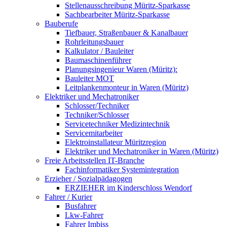
Stellenausschreibung Müritz-Sparkasse
Sachbearbeiter Müritz-Sparkasse
Bauberufe
Tiefbauer, Straßenbauer & Kanalbauer
Rohrleitungsbauer
Kalkulator / Bauleiter
Baumaschinenführer
Planungsingenieur Waren (Müritz):
Bauleiter MOT
Leitplankenmonteur in Waren (Müritz)
Elektriker und Mechatroniker
Schlosser/Techniker
Techniker/Schlosser
Servicetechniker Medizintechnik
Servicemitarbeiter
Elektroinstallateur Müritzregion
Elektriker und Mechatroniker in Waren (Müritz)
Freie Arbeitsstellen IT-Branche
Fachinformatiker Systemintegration
Erzieher / Sozialpädagogen
ERZIEHER im Kinderschloss Wendorf
Fahrer / Kurier
Busfahrer
Lkw-Fahrer
Fahrer Imbiss