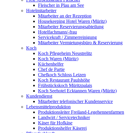
Fleischer in Plau am See
Hotelmitarbeiter
Mitarbeiter an der Rezeption
Housekeeping Hotel Waren (Müritz)
Mitarbeiter Reservierungsabteilung
Hotelfachmann/-frau
Servicekraft / Zimmerreinigung
Mitarbeiter Vermietungsbüro & Reservierung
Koch
Koch Pflegeheim Neustrelitz
Koch Waren (Müritz)
Küchenhelfer
Chef de Partie
Chefkoch Schloss Leizen
Koch Restaurant Paulshöhe
Frühstückskoch Müritzpalais
Koch Seehotel Ecktannen Waren (Müritz)
Kundendienst
Mitarbeiter telefonischer Kundenservice
Lebensmittelproduktion
Produktionsleiter Freiland-Legehennenfarmen
Landwirt / Servicetechniker
Käser für Hofkäse
Produktionshelfer Käserei