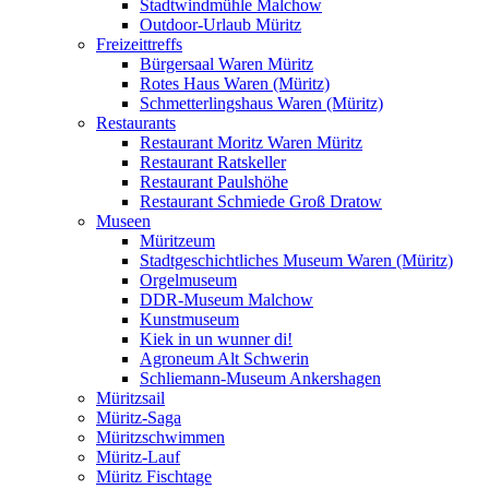
Stadtwindmühle Malchow
Outdoor-Urlaub Müritz
Freizeittreffs
Bürgersaal Waren Müritz
Rotes Haus Waren (Müritz)
Schmetterlingshaus Waren (Müritz)
Restaurants
Restaurant Moritz Waren Müritz
Restaurant Ratskeller
Restaurant Paulshöhe
Restaurant Schmiede Groß Dratow
Museen
Müritzeum
Stadtgeschichtliches Museum Waren (Müritz)
Orgelmuseum
DDR-Museum Malchow
Kunstmuseum
Kiek in un wunner di!
Agroneum Alt Schwerin
Schliemann-Museum Ankershagen
Müritzsail
Müritz-Saga
Müritzschwimmen
Müritz-Lauf
Müritz Fischtage