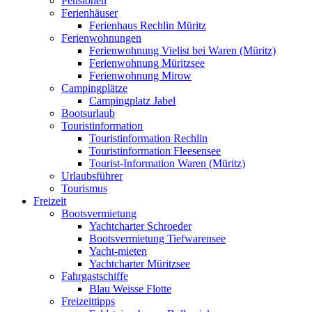
Pensionen
Ferienhäuser
Ferienhaus Rechlin Müritz
Ferienwohnungen
Ferienwohnung Vielist bei Waren (Müritz)
Ferienwohnung Müritzsee
Ferienwohnung Mirow
Campingplätze
Campingplatz Jabel
Bootsurlaub
Touristinformation
Touristinformation Rechlin
Touristinformation Fleesensee
Tourist-Information Waren (Müritz)
Urlaubsführer
Tourismus
Freizeit
Bootsvermietung
Yachtcharter Schroeder
Bootsvermietung Tiefwarensee
Yacht-mieten
Yachtcharter Müritzsee
Fahrgastschiffe
Blau Weisse Flotte
Freizeittipps