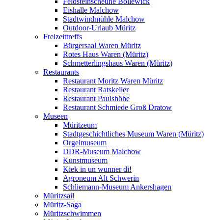
Feldsteinscheune Bollewick
Eishalle Malchow
Stadtwindmühle Malchow
Outdoor-Urlaub Müritz
Freizeittreffs
Bürgersaal Waren Müritz
Rotes Haus Waren (Müritz)
Schmetterlingshaus Waren (Müritz)
Restaurants
Restaurant Moritz Waren Müritz
Restaurant Ratskeller
Restaurant Paulshöhe
Restaurant Schmiede Groß Dratow
Museen
Müritzeum
Stadtgeschichtliches Museum Waren (Müritz)
Orgelmuseum
DDR-Museum Malchow
Kunstmuseum
Kiek in un wunner di!
Agroneum Alt Schwerin
Schliemann-Museum Ankershagen
Müritzsail
Müritz-Saga
Müritzschwimmen