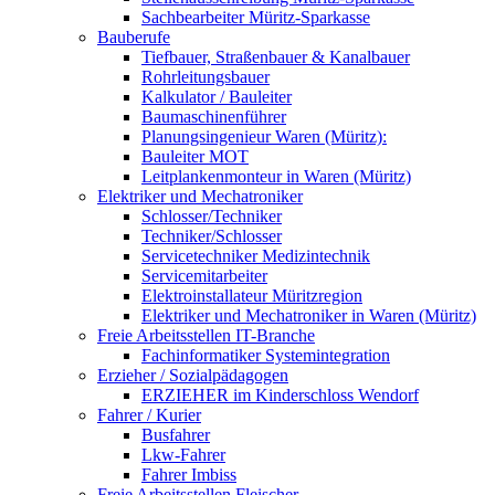
Sachbearbeiter Müritz-Sparkasse
Bauberufe
Tiefbauer, Straßenbauer & Kanalbauer
Rohrleitungsbauer
Kalkulator / Bauleiter
Baumaschinenführer
Planungsingenieur Waren (Müritz):
Bauleiter MOT
Leitplankenmonteur in Waren (Müritz)
Elektriker und Mechatroniker
Schlosser/Techniker
Techniker/Schlosser
Servicetechniker Medizintechnik
Servicemitarbeiter
Elektroinstallateur Müritzregion
Elektriker und Mechatroniker in Waren (Müritz)
Freie Arbeitsstellen IT-Branche
Fachinformatiker Systemintegration
Erzieher / Sozialpädagogen
ERZIEHER im Kinderschloss Wendorf
Fahrer / Kurier
Busfahrer
Lkw-Fahrer
Fahrer Imbiss
Freie Arbeitsstellen Fleischer