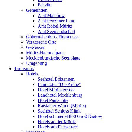
Penzlin
Gemeinden
Amt Malchow
Amt Penzliner Land
Amt Röbel-Müritz
Amt Seenlandschaft
Göhren-Lebbin / Fleesensee
Vergessene Orte
Gewässer
Müritz-Nationalpark
Mecklenburgische Seenplatte
Umgebung
Tourismus
Hotels
Seehotel Ecktannen
Landhotel "Die Arche"
Hotel Müritzterrasse
Landhotel Mecklenburg
Hotel Paulshöhe
Ratskeller Waren (Müritz)
Seehotel Schloss Klink
Hotel schmiede1860 Groß Dratow
Hotels an der Müritz
Hotels am Fleesensee