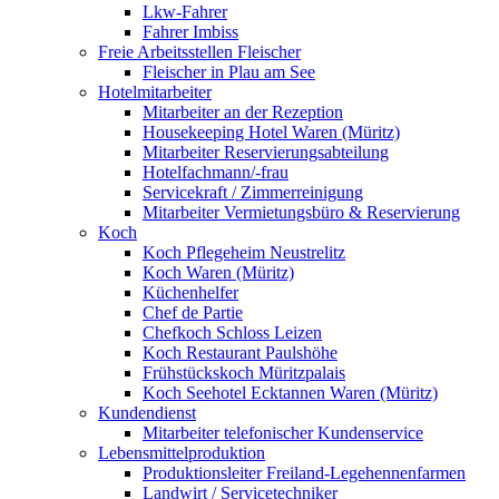
Lkw-Fahrer
Fahrer Imbiss
Freie Arbeitsstellen Fleischer
Fleischer in Plau am See
Hotelmitarbeiter
Mitarbeiter an der Rezeption
Housekeeping Hotel Waren (Müritz)
Mitarbeiter Reservierungsabteilung
Hotelfachmann/-frau
Servicekraft / Zimmerreinigung
Mitarbeiter Vermietungsbüro & Reservierung
Koch
Koch Pflegeheim Neustrelitz
Koch Waren (Müritz)
Küchenhelfer
Chef de Partie
Chefkoch Schloss Leizen
Koch Restaurant Paulshöhe
Frühstückskoch Müritzpalais
Koch Seehotel Ecktannen Waren (Müritz)
Kundendienst
Mitarbeiter telefonischer Kundenservice
Lebensmittelproduktion
Produktionsleiter Freiland-Legehennenfarmen
Landwirt / Servicetechniker