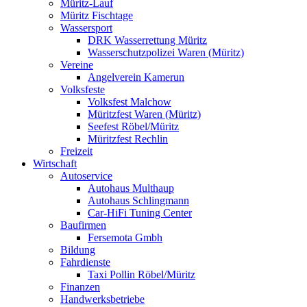
Müritz-Lauf
Müritz Fischtage
Wassersport
DRK Wasserrettung Müritz
Wasserschutzpolizei Waren (Müritz)
Vereine
Angelverein Kamerun
Volksfeste
Volksfest Malchow
Müritzfest Waren (Müritz)
Seefest Röbel/Müritz
Müritzfest Rechlin
Freizeit
Wirtschaft
Autoservice
Autohaus Multhaup
Autohaus Schlingmann
Car-HiFi Tuning Center
Baufirmen
Fersemota Gmbh
Bildung
Fahrdienste
Taxi Pollin Röbel/Müritz
Finanzen
Handwerksbetriebe