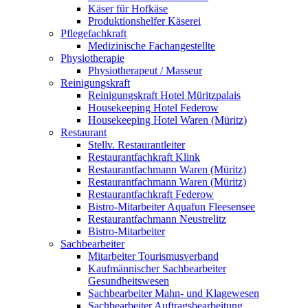
Käser für Hofkäse
Produktionshelfer Käserei
Pflegefachkraft
Medizinische Fachangestellte
Physiotherapie
Physiotherapeut / Masseur
Reinigungskraft
Reinigungskraft Hotel Müritzpalais
Housekeeping Hotel Federow
Housekeeping Hotel Waren (Müritz)
Restaurant
Stellv. Restaurantleiter
Restaurantfachkraft Klink
Restaurantfachmann Waren (Müritz)
Restaurantfachmann Waren (Müritz)
Restaurantfachkraft Federow
Bistro-Mitarbeiter Aquafun Fleesensee
Restaurantfachmann Neustrelitz
Bistro-Mitarbeiter
Sachbearbeiter
Mitarbeiter Tourismusverband
Kaufmännischer Sachbearbeiter
Gesundheitswesen
Sachbearbeiter Mahn- und Klagewesen
Sachbearbeiter Auftragsbearbeitung