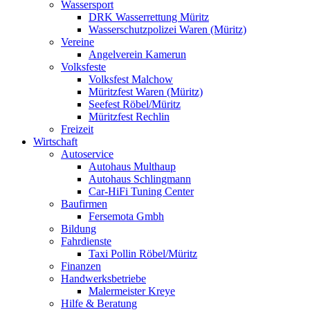
Wassersport
DRK Wasserrettung Müritz
Wasserschutzpolizei Waren (Müritz)
Vereine
Angelverein Kamerun
Volksfeste
Volksfest Malchow
Müritzfest Waren (Müritz)
Seefest Röbel/Müritz
Müritzfest Rechlin
Freizeit
Wirtschaft
Autoservice
Autohaus Multhaup
Autohaus Schlingmann
Car-HiFi Tuning Center
Baufirmen
Fersemota Gmbh
Bildung
Fahrdienste
Taxi Pollin Röbel/Müritz
Finanzen
Handwerksbetriebe
Malermeister Kreye
Hilfe & Beratung