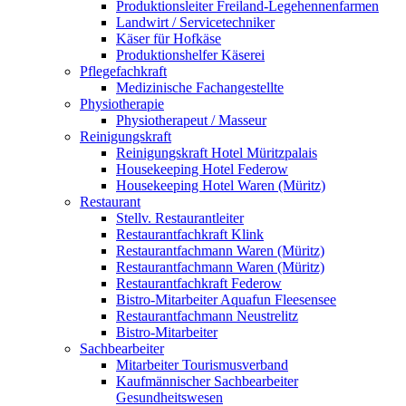
Produktionsleiter Freiland-Legehennenfarmen
Landwirt / Servicetechniker
Käser für Hofkäse
Produktionshelfer Käserei
Pflegefachkraft
Medizinische Fachangestellte
Physiotherapie
Physiotherapeut / Masseur
Reinigungskraft
Reinigungskraft Hotel Müritzpalais
Housekeeping Hotel Federow
Housekeeping Hotel Waren (Müritz)
Restaurant
Stellv. Restaurantleiter
Restaurantfachkraft Klink
Restaurantfachmann Waren (Müritz)
Restaurantfachmann Waren (Müritz)
Restaurantfachkraft Federow
Bistro-Mitarbeiter Aquafun Fleesensee
Restaurantfachmann Neustrelitz
Bistro-Mitarbeiter
Sachbearbeiter
Mitarbeiter Tourismusverband
Kaufmännischer Sachbearbeiter
Gesundheitswesen