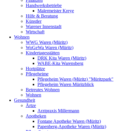
Finanzen
Handwerksbetriebe
Malermeister Kreye
Hilfe & Beratung
Künstler
Warener Innenstadt
Wirtschaft
Wohnen
WWG Waren (Müritz)
WoGeWa Waren (Müritz)
Kindertagesstätten
DRK Kita Waren (Müritz)
WABE-Kita Warensberg
Hortplätze
Pflegeheime
Pflegeheim Waren (Müritz) "Müritzpark"
Pflegeheim Waren Müritzblick
Betreutes Wohnen
Wohnen
Gesundheit
Ärtze
Arztpraxis Millermann
Apotheken
Fontane Apotheke Waren (Müritz)
Papenberg-Apotheke Waren (Müritz)