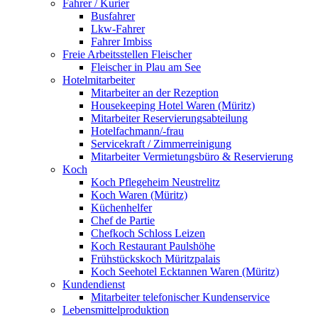
Fahrer / Kurier
Busfahrer
Lkw-Fahrer
Fahrer Imbiss
Freie Arbeitsstellen Fleischer
Fleischer in Plau am See
Hotelmitarbeiter
Mitarbeiter an der Rezeption
Housekeeping Hotel Waren (Müritz)
Mitarbeiter Reservierungsabteilung
Hotelfachmann/-frau
Servicekraft / Zimmerreinigung
Mitarbeiter Vermietungsbüro & Reservierung
Koch
Koch Pflegeheim Neustrelitz
Koch Waren (Müritz)
Küchenhelfer
Chef de Partie
Chefkoch Schloss Leizen
Koch Restaurant Paulshöhe
Frühstückskoch Müritzpalais
Koch Seehotel Ecktannen Waren (Müritz)
Kundendienst
Mitarbeiter telefonischer Kundenservice
Lebensmittelproduktion