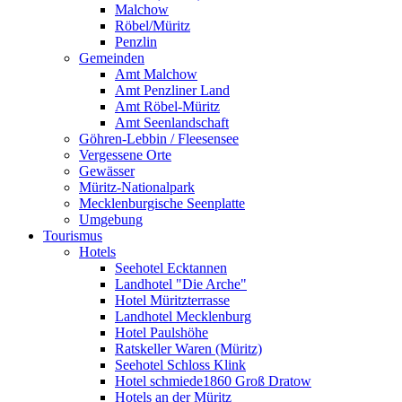
Malchow
Röbel/Müritz
Penzlin
Gemeinden
Amt Malchow
Amt Penzliner Land
Amt Röbel-Müritz
Amt Seenlandschaft
Göhren-Lebbin / Fleesensee
Vergessene Orte
Gewässer
Müritz-Nationalpark
Mecklenburgische Seenplatte
Umgebung
Tourismus
Hotels
Seehotel Ecktannen
Landhotel "Die Arche"
Hotel Müritzterrasse
Landhotel Mecklenburg
Hotel Paulshöhe
Ratskeller Waren (Müritz)
Seehotel Schloss Klink
Hotel schmiede1860 Groß Dratow
Hotels an der Müritz