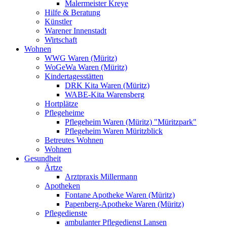
Malermeister Kreye
Hilfe & Beratung
Künstler
Warener Innenstadt
Wirtschaft
Wohnen
WWG Waren (Müritz)
WoGeWa Waren (Müritz)
Kindertagesstätten
DRK Kita Waren (Müritz)
WABE-Kita Warensberg
Hortplätze
Pflegeheime
Pflegeheim Waren (Müritz) "Müritzpark"
Pflegeheim Waren Müritzblick
Betreutes Wohnen
Wohnen
Gesundheit
Ärtze
Arztpraxis Millermann
Apotheken
Fontane Apotheke Waren (Müritz)
Papenberg-Apotheke Waren (Müritz)
Pflegedienste
ambulanter Pflegedienst Lansen