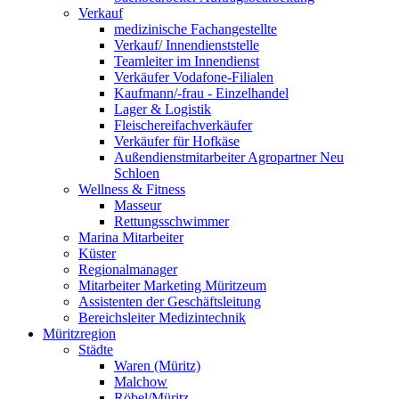
Verkauf
medizinische Fachangestellte
Verkauf/ Innendienststelle
Teamleiter im Innendienst
Verkäufer Vodafone-Filialen
Kaufmann/-frau - Einzelhandel
Lager & Logistik
Fleischereifachverkäufer
Verkäufer für Hofkäse
Außendienstmitarbeiter Agropartner Neu
Schloen
Wellness & Fitness
Masseur
Rettungsschwimmer
Marina Mitarbeiter
Küster
Regionalmanager
Mitarbeiter Marketing Müritzeum
Assistenten der Geschäftsleitung
Bereichsleiter Medizintechnik
Müritzregion
Städte
Waren (Müritz)
Malchow
Röbel/Müritz