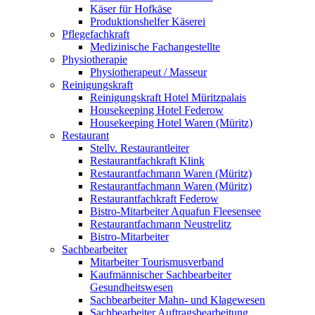
Käser für Hofkäse
Produktionshelfer Käserei
Pflegefachkraft
Medizinische Fachangestellte
Physiotherapie
Physiotherapeut / Masseur
Reinigungskraft
Reinigungskraft Hotel Müritzpalais
Housekeeping Hotel Federow
Housekeeping Hotel Waren (Müritz)
Restaurant
Stellv. Restaurantleiter
Restaurantfachkraft Klink
Restaurantfachmann Waren (Müritz)
Restaurantfachmann Waren (Müritz)
Restaurantfachkraft Federow
Bistro-Mitarbeiter Aquafun Fleesensee
Restaurantfachmann Neustrelitz
Bistro-Mitarbeiter
Sachbearbeiter
Mitarbeiter Tourismusverband
Kaufmännischer Sachbearbeiter
Gesundheitswesen
Sachbearbeiter Mahn- und Klagewesen
Sachbearbeiter Auftragsbearbeitung