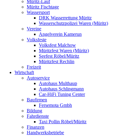
Müritz-Lauf
Müritz Fischtage
Wassersport
DRK Wasserrettung Müritz
Wasserschutzpolizei Waren (Müritz)
Vereine
Angelverein Kamerun
Volksfeste
Volksfest Malchow
Müritzfest Waren (Müritz)
Seefest Röbel/Müritz
Müritzfest Rechlin
Freizeit
Wirtschaft
Autoservice
Autohaus Multhaup
Autohaus Schlingmann
Car-HiFi Tuning Center
Baufirmen
Fersemota Gmbh
Bildung
Fahrdienste
Taxi Pollin Röbel/Müritz
Finanzen
Handwerksbetriebe