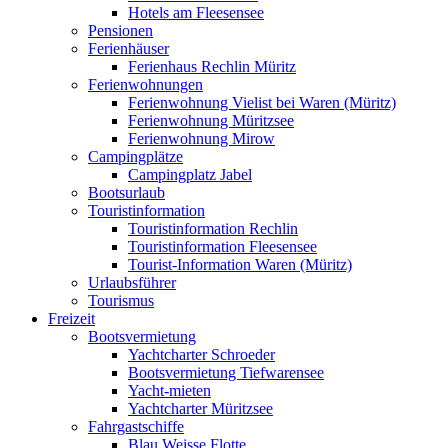
Hotels am Fleesensee
Pensionen
Ferienhäuser
Ferienhaus Rechlin Müritz
Ferienwohnungen
Ferienwohnung Vielist bei Waren (Müritz)
Ferienwohnung Müritzsee
Ferienwohnung Mirow
Campingplätze
Campingplatz Jabel
Bootsurlaub
Touristinformation
Touristinformation Rechlin
Touristinformation Fleesensee
Tourist-Information Waren (Müritz)
Urlaubsführer
Tourismus
Freizeit
Bootsvermietung
Yachtcharter Schroeder
Bootsvermietung Tiefwarensee
Yacht-mieten
Yachtcharter Müritzsee
Fahrgastschiffe
Blau Weisse Flotte