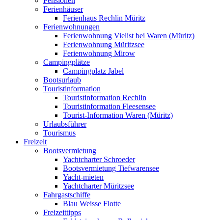
Pensionen
Ferienhäuser
Ferienhaus Rechlin Müritz
Ferienwohnungen
Ferienwohnung Vielist bei Waren (Müritz)
Ferienwohnung Müritzsee
Ferienwohnung Mirow
Campingplätze
Campingplatz Jabel
Bootsurlaub
Touristinformation
Touristinformation Rechlin
Touristinformation Fleesensee
Tourist-Information Waren (Müritz)
Urlaubsführer
Tourismus
Freizeit
Bootsvermietung
Yachtcharter Schroeder
Bootsvermietung Tiefwarensee
Yacht-mieten
Yachtcharter Müritzsee
Fahrgastschiffe
Blau Weisse Flotte
Freizeittipps