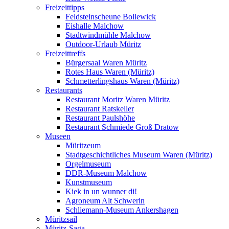
Freizeittipps
Feldsteinscheune Bollewick
Eishalle Malchow
Stadtwindmühle Malchow
Outdoor-Urlaub Müritz
Freizeittreffs
Bürgersaal Waren Müritz
Rotes Haus Waren (Müritz)
Schmetterlingshaus Waren (Müritz)
Restaurants
Restaurant Moritz Waren Müritz
Restaurant Ratskeller
Restaurant Paulshöhe
Restaurant Schmiede Groß Dratow
Museen
Müritzeum
Stadtgeschichtliches Museum Waren (Müritz)
Orgelmuseum
DDR-Museum Malchow
Kunstmuseum
Kiek in un wunner di!
Agroneum Alt Schwerin
Schliemann-Museum Ankershagen
Müritzsail
Müritz-Saga