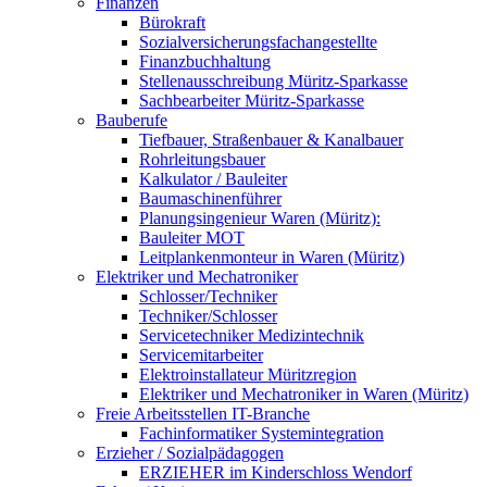
Finanzen
Bürokraft
Sozialversicherungsfachangestellte
Finanzbuchhaltung
Stellenausschreibung Müritz-Sparkasse
Sachbearbeiter Müritz-Sparkasse
Bauberufe
Tiefbauer, Straßenbauer & Kanalbauer
Rohrleitungsbauer
Kalkulator / Bauleiter
Baumaschinenführer
Planungsingenieur Waren (Müritz):
Bauleiter MOT
Leitplankenmonteur in Waren (Müritz)
Elektriker und Mechatroniker
Schlosser/Techniker
Techniker/Schlosser
Servicetechniker Medizintechnik
Servicemitarbeiter
Elektroinstallateur Müritzregion
Elektriker und Mechatroniker in Waren (Müritz)
Freie Arbeitsstellen IT-Branche
Fachinformatiker Systemintegration
Erzieher / Sozialpädagogen
ERZIEHER im Kinderschloss Wendorf