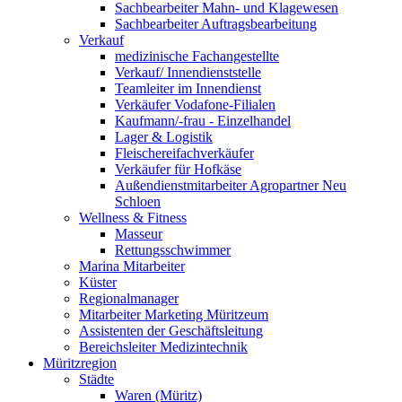
Sachbearbeiter Mahn- und Klagewesen
Sachbearbeiter Auftragsbearbeitung
Verkauf
medizinische Fachangestellte
Verkauf/ Innendienststelle
Teamleiter im Innendienst
Verkäufer Vodafone-Filialen
Kaufmann/-frau - Einzelhandel
Lager & Logistik
Fleischereifachverkäufer
Verkäufer für Hofkäse
Außendienstmitarbeiter Agropartner Neu
Schloen
Wellness & Fitness
Masseur
Rettungsschwimmer
Marina Mitarbeiter
Küster
Regionalmanager
Mitarbeiter Marketing Müritzeum
Assistenten der Geschäftsleitung
Bereichsleiter Medizintechnik
Müritzregion
Städte
Waren (Müritz)