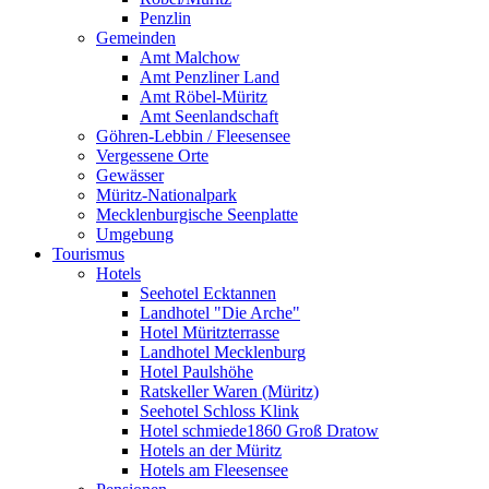
Penzlin
Gemeinden
Amt Malchow
Amt Penzliner Land
Amt Röbel-Müritz
Amt Seenlandschaft
Göhren-Lebbin / Fleesensee
Vergessene Orte
Gewässer
Müritz-Nationalpark
Mecklenburgische Seenplatte
Umgebung
Tourismus
Hotels
Seehotel Ecktannen
Landhotel "Die Arche"
Hotel Müritzterrasse
Landhotel Mecklenburg
Hotel Paulshöhe
Ratskeller Waren (Müritz)
Seehotel Schloss Klink
Hotel schmiede1860 Groß Dratow
Hotels an der Müritz
Hotels am Fleesensee