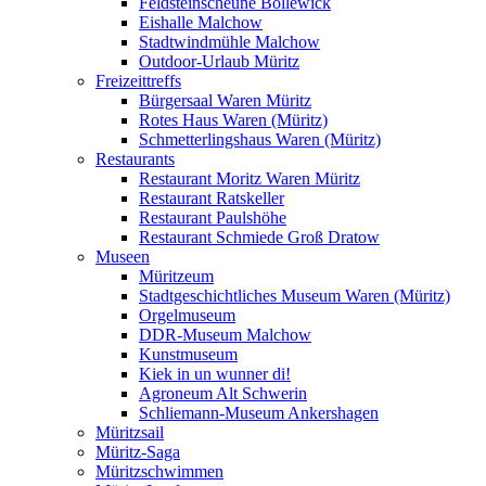
Feldsteinscheune Bollewick
Eishalle Malchow
Stadtwindmühle Malchow
Outdoor-Urlaub Müritz
Freizeittreffs
Bürgersaal Waren Müritz
Rotes Haus Waren (Müritz)
Schmetterlingshaus Waren (Müritz)
Restaurants
Restaurant Moritz Waren Müritz
Restaurant Ratskeller
Restaurant Paulshöhe
Restaurant Schmiede Groß Dratow
Museen
Müritzeum
Stadtgeschichtliches Museum Waren (Müritz)
Orgelmuseum
DDR-Museum Malchow
Kunstmuseum
Kiek in un wunner di!
Agroneum Alt Schwerin
Schliemann-Museum Ankershagen
Müritzsail
Müritz-Saga
Müritzschwimmen