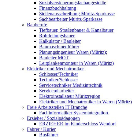
Sozialversicherungsfachangestellte
Finanzbuchhaltung
Stellenausschreibung Müritz-Sparkasse
Sachbearbeiter Müritz-Sparkasse
Bauberufe
Tiefbauer, Straßenbauer & Kanalbauer
Rohrleitungsbauer
Kalkulator / Bauleiter
Baumaschinenführer
Planungsingenieur Waren (Müritz):
Bauleiter MOT
Leitplankenmonteur in Waren (Müritz)
Elektriker und Mechatroniker
Schlosser/Techniker
Techniker/Schlosser
Servicetechniker Medizintechnik
Servicemitarbeiter
Elektroinstallateur Müritzregion
Elektriker und Mechatroniker in Waren (Müritz)
Freie Arbeitsstellen IT-Branche
Fachinformatiker Systemintegration
Erzieher / Sozialpädagogen
ERZIEHER im Kinderschloss Wendorf
Fahrer / Kurier
Busfahrer