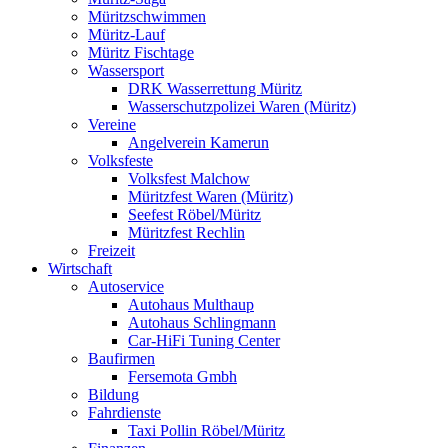
Müritzschwimmen
Müritz-Lauf
Müritz Fischtage
Wassersport
DRK Wasserrettung Müritz
Wasserschutzpolizei Waren (Müritz)
Vereine
Angelverein Kamerun
Volksfeste
Volksfest Malchow
Müritzfest Waren (Müritz)
Seefest Röbel/Müritz
Müritzfest Rechlin
Freizeit
Wirtschaft
Autoservice
Autohaus Multhaup
Autohaus Schlingmann
Car-HiFi Tuning Center
Baufirmen
Fersemota Gmbh
Bildung
Fahrdienste
Taxi Pollin Röbel/Müritz