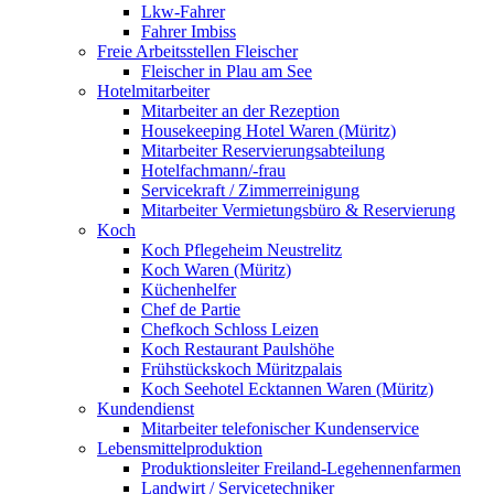
Lkw-Fahrer
Fahrer Imbiss
Freie Arbeitsstellen Fleischer
Fleischer in Plau am See
Hotelmitarbeiter
Mitarbeiter an der Rezeption
Housekeeping Hotel Waren (Müritz)
Mitarbeiter Reservierungsabteilung
Hotelfachmann/-frau
Servicekraft / Zimmerreinigung
Mitarbeiter Vermietungsbüro & Reservierung
Koch
Koch Pflegeheim Neustrelitz
Koch Waren (Müritz)
Küchenhelfer
Chef de Partie
Chefkoch Schloss Leizen
Koch Restaurant Paulshöhe
Frühstückskoch Müritzpalais
Koch Seehotel Ecktannen Waren (Müritz)
Kundendienst
Mitarbeiter telefonischer Kundenservice
Lebensmittelproduktion
Produktionsleiter Freiland-Legehennenfarmen
Landwirt / Servicetechniker