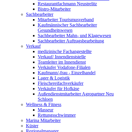
Restaurantfachmann Neustrelitz
Bistro-Mitarbeiter
Sachbearbeiter
Mitarbeiter Tourismusverband
Kaufmännischer Sachbearbeiter
Gesundheitswesen
Sachbearbeiter Mahn- und Klagewesen
Sachbearbeiter Auftragsbearbeitung
Verkauf
medizinische Fachangestellte
Verkauf/ Innendienststelle
Teamleiter im Innendienst
Verkäufer Vodafone-Filialen
Kaufmann/-frau - Einzelhandel
Lager & Logistik
Fleischereifachverkäufer
Verkäufer für Hofkäse
Außendienstmitarbeiter Agropartner Neu
Schloen
Wellness & Fitness
Masseur
Rettungsschwimmer
Marina Mitarbeiter
Küster
Regionalmanager