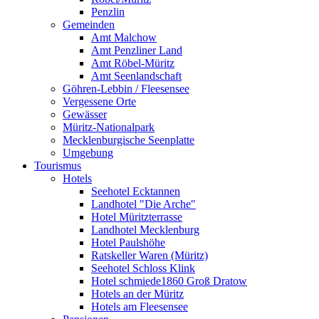
Penzlin
Gemeinden
Amt Malchow
Amt Penzliner Land
Amt Röbel-Müritz
Amt Seenlandschaft
Göhren-Lebbin / Fleesensee
Vergessene Orte
Gewässer
Müritz-Nationalpark
Mecklenburgische Seenplatte
Umgebung
Tourismus
Hotels
Seehotel Ecktannen
Landhotel "Die Arche"
Hotel Müritzterrasse
Landhotel Mecklenburg
Hotel Paulshöhe
Ratskeller Waren (Müritz)
Seehotel Schloss Klink
Hotel schmiede1860 Groß Dratow
Hotels an der Müritz
Hotels am Fleesensee