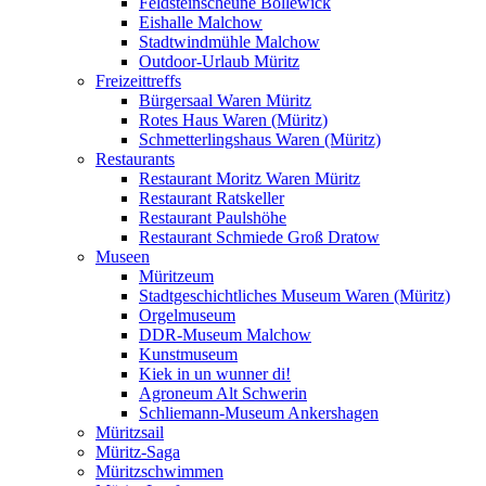
Feldsteinscheune Bollewick
Eishalle Malchow
Stadtwindmühle Malchow
Outdoor-Urlaub Müritz
Freizeittreffs
Bürgersaal Waren Müritz
Rotes Haus Waren (Müritz)
Schmetterlingshaus Waren (Müritz)
Restaurants
Restaurant Moritz Waren Müritz
Restaurant Ratskeller
Restaurant Paulshöhe
Restaurant Schmiede Groß Dratow
Museen
Müritzeum
Stadtgeschichtliches Museum Waren (Müritz)
Orgelmuseum
DDR-Museum Malchow
Kunstmuseum
Kiek in un wunner di!
Agroneum Alt Schwerin
Schliemann-Museum Ankershagen
Müritzsail
Müritz-Saga
Müritzschwimmen