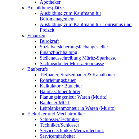
Apotheker
Ausbildungsplätze
Ausbildung zum Kaufmann für
Büromanagement
Ausbildung zum Kaufmann für Tourismus und
Freizeit
Finanzen
Bürokraft
Sozialversicherungsfachangestellte
Finanzbuchhaltung
Stellenausschreibung Müritz-Sparkasse
Sachbearbeiter Müritz-Sparkasse
Bauberufe
Tiefbauer, Straßenbauer & Kanalbauer
Rohrleitungsbauer
Kalkulator / Bauleiter
Baumaschinenführer
Planungsingenieur Waren (Müritz):
Bauleiter MOT
Leitplankenmonteur in Waren (Müritz)
Elektriker und Mechatroniker
Schlosser/Techniker
Techniker/Schlosser
Servicetechniker Medizintechnik
Servicemitarbeiter