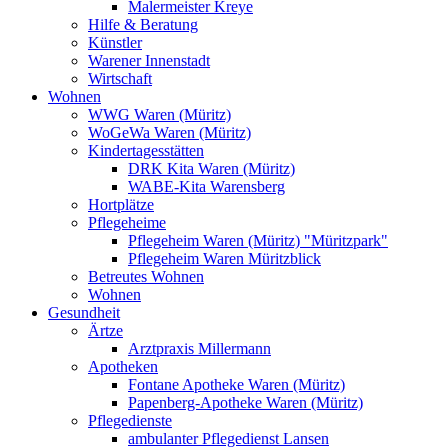
Malermeister Kreye
Hilfe & Beratung
Künstler
Warener Innenstadt
Wirtschaft
Wohnen
WWG Waren (Müritz)
WoGeWa Waren (Müritz)
Kindertagesstätten
DRK Kita Waren (Müritz)
WABE-Kita Warensberg
Hortplätze
Pflegeheime
Pflegeheim Waren (Müritz) "Müritzpark"
Pflegeheim Waren Müritzblick
Betreutes Wohnen
Wohnen
Gesundheit
Ärtze
Arztpraxis Millermann
Apotheken
Fontane Apotheke Waren (Müritz)
Papenberg-Apotheke Waren (Müritz)
Pflegedienste
ambulanter Pflegedienst Lansen