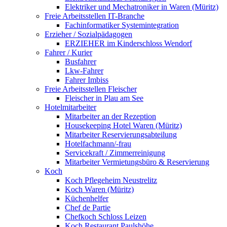
Elektriker und Mechatroniker in Waren (Müritz)
Freie Arbeitsstellen IT-Branche
Fachinformatiker Systemintegration
Erzieher / Sozialpädagogen
ERZIEHER im Kinderschloss Wendorf
Fahrer / Kurier
Busfahrer
Lkw-Fahrer
Fahrer Imbiss
Freie Arbeitsstellen Fleischer
Fleischer in Plau am See
Hotelmitarbeiter
Mitarbeiter an der Rezeption
Housekeeping Hotel Waren (Müritz)
Mitarbeiter Reservierungsabteilung
Hotelfachmann/-frau
Servicekraft / Zimmerreinigung
Mitarbeiter Vermietungsbüro & Reservierung
Koch
Koch Pflegeheim Neustrelitz
Koch Waren (Müritz)
Küchenhelfer
Chef de Partie
Chefkoch Schloss Leizen
Koch Restaurant Paulshöhe