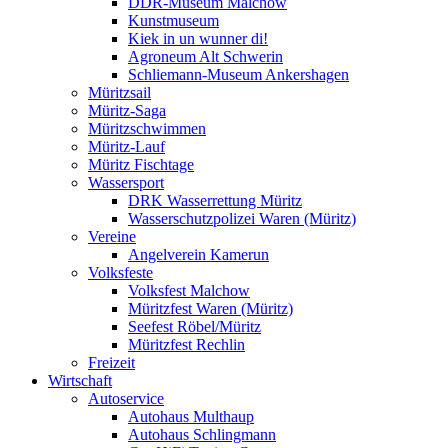
DDR-Museum Malchow
Kunstmuseum
Kiek in un wunner di!
Agroneum Alt Schwerin
Schliemann-Museum Ankershagen
Müritzsail
Müritz-Saga
Müritzschwimmen
Müritz-Lauf
Müritz Fischtage
Wassersport
DRK Wasserrettung Müritz
Wasserschutzpolizei Waren (Müritz)
Vereine
Angelverein Kamerun
Volksfeste
Volksfest Malchow
Müritzfest Waren (Müritz)
Seefest Röbel/Müritz
Müritzfest Rechlin
Freizeit
Wirtschaft
Autoservice
Autohaus Multhaup
Autohaus Schlingmann