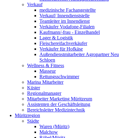
Verkauf
medizinische Fachangestellte
Verkauf/ Innendienststelle
Teamleiter im Innendienst
Verkäufer Vodafone-Filialen
Kaufmann/-frau - Einzelhandel
Lager & Logistik
Fleischereifachverkäufer
Verkäufer für Hofkäse
Außendienstmitarbeiter Agropartner Neu
Schloen
Wellness & Fitness
Masseur
Rettungsschwimmer
Marina Mitarbeiter
Küster
Regionalmanager
Mitarbeiter Marketing Müritzeum
Assistenten der Geschäftsleitung
Bereichsleiter Medizintechnik
Müritzregion
Städte
Waren (Müritz)
Malchow
Röbel/Müritz