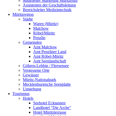
Mitarbeiter Marketing Müritzeum
Assistenten der Geschäftsleitung
Bereichsleiter Medizintechnik
Müritzregion
Städte
Waren (Müritz)
Malchow
Röbel/Müritz
Penzlin
Gemeinden
Amt Malchow
Amt Penzliner Land
Amt Röbel-Müritz
Amt Seenlandschaft
Göhren-Lebbin / Fleesensee
Vergessene Orte
Gewässer
Müritz-Nationalpark
Mecklenburgische Seenplatte
Umgebung
Tourismus
Hotels
Seehotel Ecktannen
Landhotel "Die Arche"
Hotel Müritzterrasse