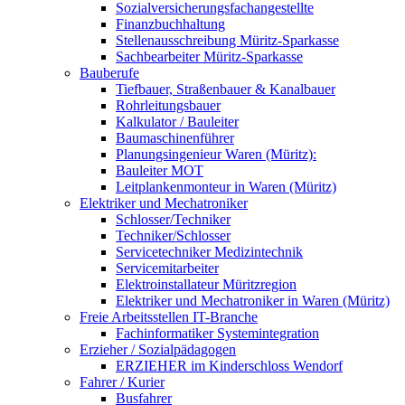
Sozialversicherungsfachangestellte
Finanzbuchhaltung
Stellenausschreibung Müritz-Sparkasse
Sachbearbeiter Müritz-Sparkasse
Bauberufe
Tiefbauer, Straßenbauer & Kanalbauer
Rohrleitungsbauer
Kalkulator / Bauleiter
Baumaschinenführer
Planungsingenieur Waren (Müritz):
Bauleiter MOT
Leitplankenmonteur in Waren (Müritz)
Elektriker und Mechatroniker
Schlosser/Techniker
Techniker/Schlosser
Servicetechniker Medizintechnik
Servicemitarbeiter
Elektroinstallateur Müritzregion
Elektriker und Mechatroniker in Waren (Müritz)
Freie Arbeitsstellen IT-Branche
Fachinformatiker Systemintegration
Erzieher / Sozialpädagogen
ERZIEHER im Kinderschloss Wendorf
Fahrer / Kurier
Busfahrer