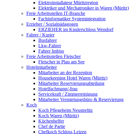
Elektroinstallateur Müritzregion
Elektriker und Mechatroniker in Waren (Müritz)
Freie Arbeitsstellen IT-Branche
Fachinformatiker Systemintegration
Erzieher / Sozialpädagogen
ERZIEHER im Kinderschloss Wendorf
Fahrer / Kurier
Busfahrer
Lkw-Fahrer
Fahrer Imbiss
Freie Arbeitsstellen Fleischer
Fleischer in Plau am See
Hotelmitarbeiter
Mitarbeiter an der Rezeption
Housekeeping Hotel Waren (Müritz)
Mitarbeiter Reservierungsabteilung
Hotelfachmann/-frau
Servicekraft / Zimmerreinigung
Mitarbeiter Vermietungsbüro & Reservierung
Koch
Koch Pflegeheim Neustrelitz
Koch Waren (Müritz)
Küchenhelfer
Chef de Partie
Chefkoch Schloss Leizen