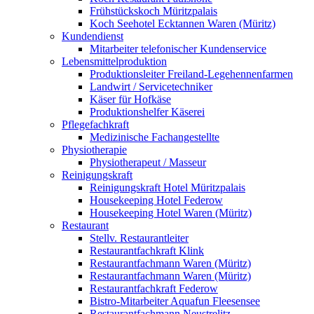
Frühstückskoch Müritzpalais
Koch Seehotel Ecktannen Waren (Müritz)
Kundendienst
Mitarbeiter telefonischer Kundenservice
Lebensmittelproduktion
Produktionsleiter Freiland-Legehennenfarmen
Landwirt / Servicetechniker
Käser für Hofkäse
Produktionshelfer Käserei
Pflegefachkraft
Medizinische Fachangestellte
Physiotherapie
Physiotherapeut / Masseur
Reinigungskraft
Reinigungskraft Hotel Müritzpalais
Housekeeping Hotel Federow
Housekeeping Hotel Waren (Müritz)
Restaurant
Stellv. Restaurantleiter
Restaurantfachkraft Klink
Restaurantfachmann Waren (Müritz)
Restaurantfachmann Waren (Müritz)
Restaurantfachkraft Federow
Bistro-Mitarbeiter Aquafun Fleesensee
Restaurantfachmann Neustrelitz