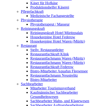
Käser für Hofkäse
Produktionshelfer Käserei
Pflegefachkraft
Medizinische Fachangestellte
Physiotherapie
Physiotherapeut / Masseur
Reinigungskraft
Reinigungskraft Hotel Müritzpalais
Housekeeping Hotel Federow
Housekeeping Hotel Waren (Müritz)
Restaurant
Stellv. Restaurantleiter
Restaurantfachkraft Klink
Restaurantfachmann Waren (Müritz)
Restaurantfachmann Waren (Müritz)
Restaurantfachkraft Federow
Bistro-Mitarbeiter Aquafun Fleesensee
Restaurantfachmann Neustrelitz
Bistro-Mitarbeiter
Sachbearbeiter
Mitarbeiter Tourismusverband
Kaufmännischer Sachbearbeiter
Gesundheitswesen
Sachbearbeiter Mahn- und Klagewesen
Sachbearbeiter Auftragsbearbeitung