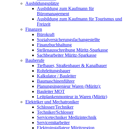
Ausbildungsplätze
Ausbildung zum Kaufmann für
Büromanagement
Ausbildung zum Kaufmann für Tourismus und
Freizeit
Finanzen
Bürokraft
Sozialversicherungsfachangestellte
Finanzbuchhaltung
Stellenausschreibung Müritz-Sparkasse
Sachbearbeiter Müritz-Sparkasse
Bauberufe
Tiefbauer, Straßenbauer & Kanalbauer
Rohrleitungsbauer
Kalkulator / Bauleiter
Baumaschinenführer
Planungsingenieur Waren (Müritz):
Bauleiter MOT
Leitplankenmonteur in Waren (Müritz)
Elektriker und Mechatroniker
Schlosser/Techniker
Techniker/Schlosser
Servicetechniker Medizintechnik
Servicemitarbeiter
Elektroinstallateur Müritzregion