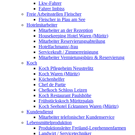
Lkw-Fahrer
Fahrer Imbiss
Freie Arbeitsstellen Fleischer
Fleischer in Plau am See
Hotelmitarbeiter
Mitarbeiter an der Rezeption
Housekeeping Hotel Waren (Müritz)
Mitarbeiter Reservierungsabteilung
Hotelfachmann/-frau
Servicekraft / Zimmerreinigung
Mitarbeiter Vermietungsbüro & Reservierung
Koch
Koch Pflegeheim Neustrelitz
Koch Waren (Müritz)
Küchenhelfer
Chef de Partie
Chefkoch Schloss Leizen
Koch Restaurant Paulshöhe
Frühstückskoch Müritzpalais
Koch Seehotel Ecktannen Waren (Müritz)
Kundendienst
Mitarbeiter telefonischer Kundenservice
Lebensmittelproduktion
Produktionsleiter Freiland-Legehennenfarmen
Landwirt / Servicetechniker