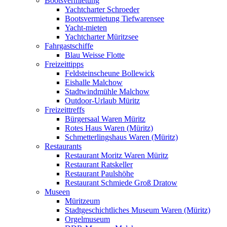
Bootsvermietung
Yachtcharter Schroeder
Bootsvermietung Tiefwarensee
Yacht-mieten
Yachtcharter Müritzsee
Fahrgastschiffe
Blau Weisse Flotte
Freizeittipps
Feldsteinscheune Bollewick
Eishalle Malchow
Stadtwindmühle Malchow
Outdoor-Urlaub Müritz
Freizeittreffs
Bürgersaal Waren Müritz
Rotes Haus Waren (Müritz)
Schmetterlingshaus Waren (Müritz)
Restaurants
Restaurant Moritz Waren Müritz
Restaurant Ratskeller
Restaurant Paulshöhe
Restaurant Schmiede Groß Dratow
Museen
Müritzeum
Stadtgeschichtliches Museum Waren (Müritz)
Orgelmuseum