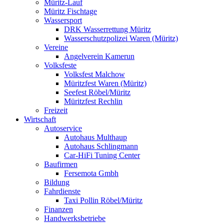
Müritz-Lauf
Müritz Fischtage
Wassersport
DRK Wasserrettung Müritz
Wasserschutzpolizei Waren (Müritz)
Vereine
Angelverein Kamerun
Volksfeste
Volksfest Malchow
Müritzfest Waren (Müritz)
Seefest Röbel/Müritz
Müritzfest Rechlin
Freizeit
Wirtschaft
Autoservice
Autohaus Multhaup
Autohaus Schlingmann
Car-HiFi Tuning Center
Baufirmen
Fersemota Gmbh
Bildung
Fahrdienste
Taxi Pollin Röbel/Müritz
Finanzen
Handwerksbetriebe