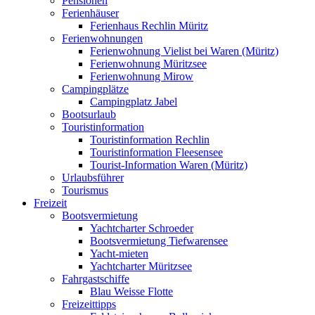
Pensionen
Ferienhäuser
Ferienhaus Rechlin Müritz
Ferienwohnungen
Ferienwohnung Vielist bei Waren (Müritz)
Ferienwohnung Müritzsee
Ferienwohnung Mirow
Campingplätze
Campingplatz Jabel
Bootsurlaub
Touristinformation
Touristinformation Rechlin
Touristinformation Fleesensee
Tourist-Information Waren (Müritz)
Urlaubsführer
Tourismus
Freizeit
Bootsvermietung
Yachtcharter Schroeder
Bootsvermietung Tiefwarensee
Yacht-mieten
Yachtcharter Müritzsee
Fahrgastschiffe
Blau Weisse Flotte
Freizeittipps