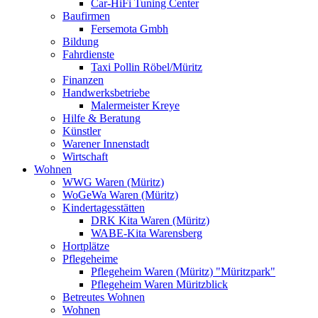
Car-HiFi Tuning Center
Baufirmen
Fersemota Gmbh
Bildung
Fahrdienste
Taxi Pollin Röbel/Müritz
Finanzen
Handwerksbetriebe
Malermeister Kreye
Hilfe & Beratung
Künstler
Warener Innenstadt
Wirtschaft
Wohnen
WWG Waren (Müritz)
WoGeWa Waren (Müritz)
Kindertagesstätten
DRK Kita Waren (Müritz)
WABE-Kita Warensberg
Hortplätze
Pflegeheime
Pflegeheim Waren (Müritz) "Müritzpark"
Pflegeheim Waren Müritzblick
Betreutes Wohnen
Wohnen