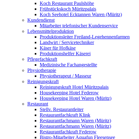
Koch Restaurant Paulshöhe
Frühstückskoch Müritzpalais
Koch Seehotel Ecktannen Waren (Müritz)
Kundendienst
Mitarbeiter telefonischer Kundenservice
Lebensmittelproduktion
Produktionsleiter Freiland-Legehennenfarmen
Landwirt / Servicetechniker
Käser für Hofkäse
Produktionshelfer Käserei
Pflegefachkraft
Medizinische Fachangestellte
Physiotherapie
Physiotherapeut / Masseur
Reinigungskraft
Reinigungskraft Hotel Müritzpalais
Housekeeping Hotel Federow
Housekeeping Hotel Waren (Müritz)
Restaurant
Stellv. Restaurantleiter
Restaurantfachkraft Klink
Restaurantfachmann Waren (Müritz)
Restaurantfachmann Waren (Müritz)
Restaurantfachkraft Federow
Bistro-Mitarbeiter Aquafun Fleesensee