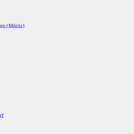
en (Müritz)
rf