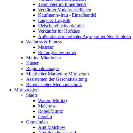
Teamleiter im Innendienst
Verkäufer Vodafone-Filialen
Kaufmann/-frau - Einzelhandel
Lager & Logistik
Fleischereifachverkäufer
Verkäufer für Hofkäse
Außendienstmitarbeiter Agropartner Neu Schloen
Wellness & Fitness
Masseur
Rettungsschwimmer
Marina Mitarbeiter
Küster
Regionalmanager
Mitarbeiter Marketing Müritzeum
Assistenten der Geschäftsleitung
Bereichsleiter Medizintechnik
Müritzregion
Städte
Waren (Müritz)
Malchow
Röbel/Müritz
Penzlin
Gemeinden
Amt Malchow
Amt Penzliner Land