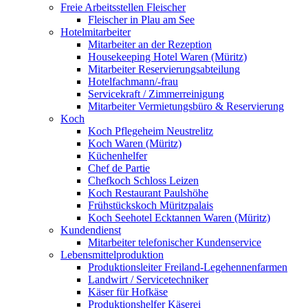
Freie Arbeitsstellen Fleischer
Fleischer in Plau am See
Hotelmitarbeiter
Mitarbeiter an der Rezeption
Housekeeping Hotel Waren (Müritz)
Mitarbeiter Reservierungsabteilung
Hotelfachmann/-frau
Servicekraft / Zimmerreinigung
Mitarbeiter Vermietungsbüro & Reservierung
Koch
Koch Pflegeheim Neustrelitz
Koch Waren (Müritz)
Küchenhelfer
Chef de Partie
Chefkoch Schloss Leizen
Koch Restaurant Paulshöhe
Frühstückskoch Müritzpalais
Koch Seehotel Ecktannen Waren (Müritz)
Kundendienst
Mitarbeiter telefonischer Kundenservice
Lebensmittelproduktion
Produktionsleiter Freiland-Legehennenfarmen
Landwirt / Servicetechniker
Käser für Hofkäse
Produktionshelfer Käserei