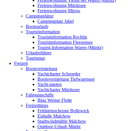
Ferienwohnung Vielist bei Waren (Müritz)
Ferienwohnung Müritzsee
Ferienwohnung Mirow
Campingplätze
Campingplatz Jabel
Bootsurlaub
Touristinformation
Touristinformation Rechlin
Touristinformation Fleesensee
Tourist-Information Waren (Müritz)
Urlaubsführer
Tourismus
Freizeit
Bootsvermietung
Yachtcharter Schroeder
Bootsvermietung Tiefwarensee
Yacht-mieten
Yachtcharter Müritzsee
Fahrgastschiffe
Blau Weisse Flotte
Freizeittipps
Feldsteinscheune Bollewick
Eishalle Malchow
Stadtwindmühle Malchow
Outdoor-Urlaub Müritz