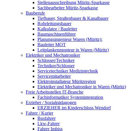
Stellenausschreibung Müritz-Sparkasse
Sachbearbeiter Müritz-Sparkasse
Bauberufe
Tiefbauer, Straßenbauer & Kanalbauer
Rohrleitungsbauer
Kalkulator / Bauleiter
Baumaschinenführer
Planungsingenieur Waren (Müritz):
Bauleiter MOT
Leitplankenmonteur in Waren (Müritz)
Elektriker und Mechatroniker
Schlosser/Techniker
Techniker/Schlosser
Servicetechniker Medizintechnik
Servicemitarbeiter
Elektroinstallateur Müritzregion
Elektriker und Mechatroniker in Waren (Müritz)
Freie Arbeitsstellen IT-Branche
Fachinformatiker Systemintegration
Erzieher / Sozialpädagogen
ERZIEHER im Kinderschloss Wendorf
Fahrer / Kurier
Busfahrer
Lkw-Fahrer
Fahrer Imbiss