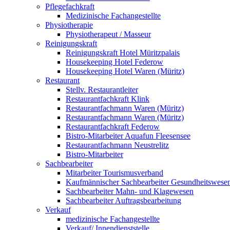
Pflegefachkraft
Medizinische Fachangestellte
Physiotherapie
Physiotherapeut / Masseur
Reinigungskraft
Reinigungskraft Hotel Müritzpalais
Housekeeping Hotel Federow
Housekeeping Hotel Waren (Müritz)
Restaurant
Stellv. Restaurantleiter
Restaurantfachkraft Klink
Restaurantfachmann Waren (Müritz)
Restaurantfachmann Waren (Müritz)
Restaurantfachkraft Federow
Bistro-Mitarbeiter Aquafun Fleesensee
Restaurantfachmann Neustrelitz
Bistro-Mitarbeiter
Sachbearbeiter
Mitarbeiter Tourismusverband
Kaufmännischer Sachbearbeiter Gesundheitswese
Sachbearbeiter Mahn- und Klagewesen
Sachbearbeiter Auftragsbearbeitung
Verkauf
medizinische Fachangestellte
Verkauf/ Innendienststelle