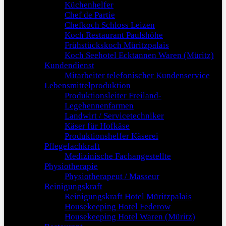
Küchenhelfer
Chef de Partie
Chefkoch Schloss Leizen
Koch Restaurant Paulshöhe
Frühstückskoch Müritzpalais
Koch Seehotel Ecktannen Waren (Müritz)
Kundendienst
Mitarbeiter telefonischer Kundenservice
Lebensmittelproduktion
Produktionsleiter Freiland-
Legehennenfarmen
Landwirt / Servicetechniker
Käser für Hofkäse
Produktionshelfer Käserei
Pflegefachkraft
Medizinische Fachangestellte
Physiotherapie
Physiotherapeut / Masseur
Reinigungskraft
Reinigungskraft Hotel Müritzpalais
Housekeeping Hotel Federow
Housekeeping Hotel Waren (Müritz)