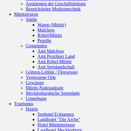
Assistenten der Geschäftsleitung
Bereichsleiter Medizintechnik
Müritzregion
Städte
Waren (Müritz)
Malchow
Röbel/Müritz
Penzlin
Gemeinden
Amt Malchow
Amt Penzliner Land
Amt Röbel-Müritz
Amt Seenlandschaft
Göhren-Lebbin / Fleesensee
Vergessene Orte
Gewässer
Müritz-Nationalpark
Mecklenburgische Seenplatte
Umgebung
Tourismus
Hotels
Seehotel Ecktannen
Landhotel "Die Arche"
Hotel Müritzterrasse
Landhotel Mecklenburg