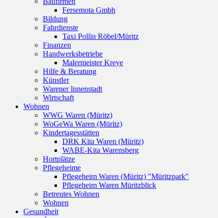
Baufirmen
Fersemota Gmbh
Bildung
Fahrdienste
Taxi Pollin Röbel/Müritz
Finanzen
Handwerksbetriebe
Malermeister Kreye
Hilfe & Beratung
Künstler
Warener Innenstadt
Wirtschaft
Wohnen
WWG Waren (Müritz)
WoGeWa Waren (Müritz)
Kindertagesstätten
DRK Kita Waren (Müritz)
WABE-Kita Warensberg
Hortplätze
Pflegeheime
Pflegeheim Waren (Müritz) "Müritzpark"
Pflegeheim Waren Müritzblick
Betreutes Wohnen
Wohnen
Gesundheit