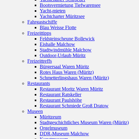
Bootsvermietung Tiefwarensee
Yacht-mieten
Yachtcharter Müritzsee
Fahrgastschiffe
Blau Weisse Flotte
Freizeittipps
Feldsteinscheune Bollewick
Eishalle Malchow
Stadtwindmühle Malchow
Outdoor-Urlaub Müritz
Freizeittreffs
Bürgersaal Waren Müritz
Rotes Haus Waren (Müritz)
Schmetterlingshaus Waren (Müritz)
Restaurants
Restaurant Moritz Waren Müritz
Restaurant Ratskeller
Restaurant Paulshöhe
Restaurant Schmiede Groß Dratow
Museen
Müritzeum
Stadtgeschichtliches Museum Waren (Müritz)
Orgelmuseum
DDR-Museum Malchow