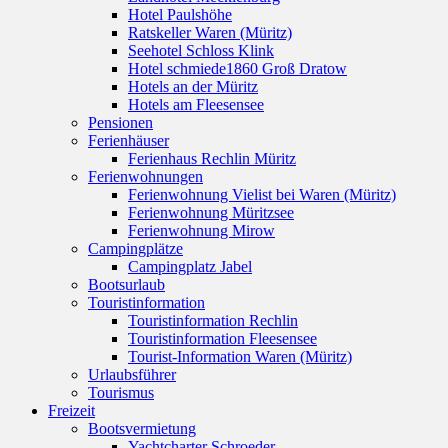
Hotel Paulshöhe
Ratskeller Waren (Müritz)
Seehotel Schloss Klink
Hotel schmiede1860 Groß Dratow
Hotels an der Müritz
Hotels am Fleesensee
Pensionen
Ferienhäuser
Ferienhaus Rechlin Müritz
Ferienwohnungen
Ferienwohnung Vielist bei Waren (Müritz)
Ferienwohnung Müritzsee
Ferienwohnung Mirow
Campingplätze
Campingplatz Jabel
Bootsurlaub
Touristinformation
Touristinformation Rechlin
Touristinformation Fleesensee
Tourist-Information Waren (Müritz)
Urlaubsführer
Tourismus
Freizeit
Bootsvermietung
Yachtcharter Schroeder