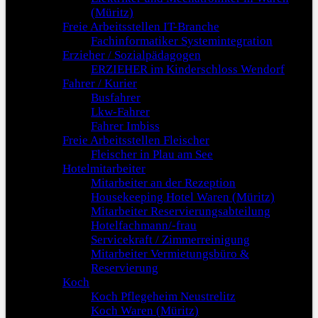
(Müritz)
Freie Arbeitsstellen IT-Branche
Fachinformatiker Systemintegration
Erzieher / Sozialpädagogen
ERZIEHER im Kinderschloss Wendorf
Fahrer / Kurier
Busfahrer
Lkw-Fahrer
Fahrer Imbiss
Freie Arbeitsstellen Fleischer
Fleischer in Plau am See
Hotelmitarbeiter
Mitarbeiter an der Rezeption
Housekeeping Hotel Waren (Müritz)
Mitarbeiter Reservierungsabteilung
Hotelfachmann/-frau
Servicekraft / Zimmerreinigung
Mitarbeiter Vermietungsbüro &
Reservierung
Koch
Koch Pflegeheim Neustrelitz
Koch Waren (Müritz)