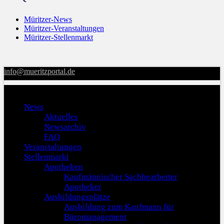
Müritzer-News
Müritzer-Veranstaltungen
Müritzer-Stellenmarkt
info@mueritzportal.de
Menu
News
Aktuelles
Newsarchiv
FAQ
Veranstaltungen
Stellenmarkt
Apotheken
Kaufmännischer Sachbearbeiter
Apotheker
Ausbildungsplätze
Ausbildung zum Kaufmann für
Büromanagement