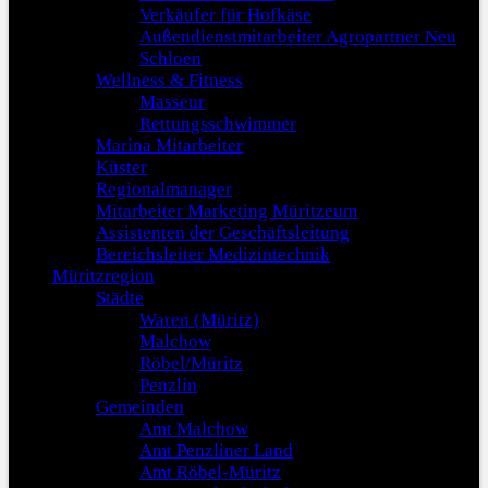
Verkäufer für Hofkäse
Außendienstmitarbeiter Agropartner Neu
Schloen
Wellness & Fitness
Masseur
Rettungsschwimmer
Marina Mitarbeiter
Küster
Regionalmanager
Mitarbeiter Marketing Müritzeum
Assistenten der Geschäftsleitung
Bereichsleiter Medizintechnik
Müritzregion
Städte
Waren (Müritz)
Malchow
Röbel/Müritz
Penzlin
Gemeinden
Amt Malchow
Amt Penzliner Land
Amt Röbel-Müritz