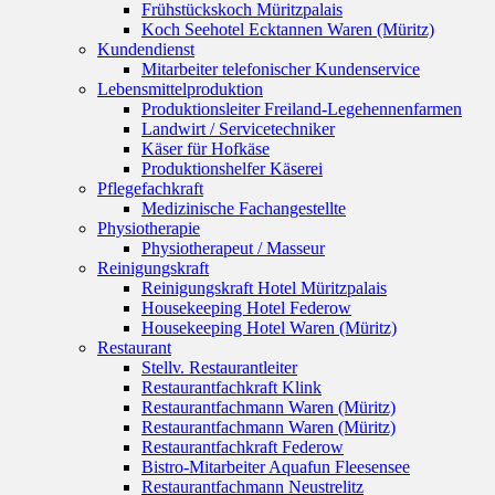
Frühstückskoch Müritzpalais
Koch Seehotel Ecktannen Waren (Müritz)
Kundendienst
Mitarbeiter telefonischer Kundenservice
Lebensmittelproduktion
Produktionsleiter Freiland-Legehennenfarmen
Landwirt / Servicetechniker
Käser für Hofkäse
Produktionshelfer Käserei
Pflegefachkraft
Medizinische Fachangestellte
Physiotherapie
Physiotherapeut / Masseur
Reinigungskraft
Reinigungskraft Hotel Müritzpalais
Housekeeping Hotel Federow
Housekeeping Hotel Waren (Müritz)
Restaurant
Stellv. Restaurantleiter
Restaurantfachkraft Klink
Restaurantfachmann Waren (Müritz)
Restaurantfachmann Waren (Müritz)
Restaurantfachkraft Federow
Bistro-Mitarbeiter Aquafun Fleesensee
Restaurantfachmann Neustrelitz