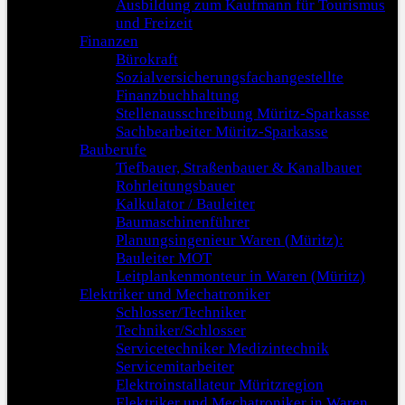
Ausbildung zum Kaufmann für Tourismus
und Freizeit
Finanzen
Bürokraft
Sozialversicherungsfachangestellte
Finanzbuchhaltung
Stellenausschreibung Müritz-Sparkasse
Sachbearbeiter Müritz-Sparkasse
Bauberufe
Tiefbauer, Straßenbauer & Kanalbauer
Rohrleitungsbauer
Kalkulator / Bauleiter
Baumaschinenführer
Planungsingenieur Waren (Müritz):
Bauleiter MOT
Leitplankenmonteur in Waren (Müritz)
Elektriker und Mechatroniker
Schlosser/Techniker
Techniker/Schlosser
Servicetechniker Medizintechnik
Servicemitarbeiter
Elektroinstallateur Müritzregion
Elektriker und Mechatroniker in Waren