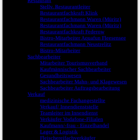
Restaurant
Stellv. Restaurantleiter
Restaurantfachkraft Klink
Restaurantfachmann Waren (Müritz)
Restaurantfachmann Waren (Müritz)
Restaurantfachkraft Federow
Bistro-Mitarbeiter Aquafun Fleesensee
Restaurantfachmann Neustrelitz
Bistro-Mitarbeiter
Sachbearbeiter
Mitarbeiter Tourismusverband
Kaufmännischer Sachbearbeiter
Gesundheitswesen
Sachbearbeiter Mahn- und Klagewesen
Sachbearbeiter Auftragsbearbeitung
Verkauf
medizinische Fachangestellte
Verkauf/ Innendienststelle
Teamleiter im Innendienst
Verkäufer Vodafone-Filialen
Kaufmann/-frau - Einzelhandel
Lager & Logistik
Fleischereifachverkäufer