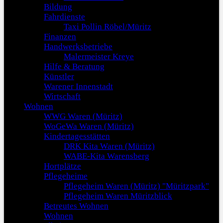
Bildung
Fahrdienste
Taxi Pollin Röbel/Müritz
Finanzen
Handwerksbetriebe
Malermeister Kreye
Hilfe & Beratung
Künstler
Warener Innenstadt
Wirtschaft
Wohnen
WWG Waren (Müritz)
WoGeWa Waren (Müritz)
Kindertagesstätten
DRK Kita Waren (Müritz)
WABE-Kita Warensberg
Hortplätze
Pflegeheime
Pflegeheim Waren (Müritz) "Müritzpark"
Pflegeheim Waren Müritzblick
Betreutes Wohnen
Wohnen