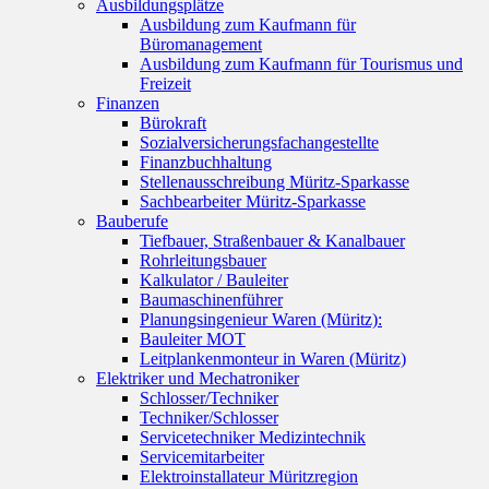
Ausbildungsplätze
Ausbildung zum Kaufmann für
Büromanagement
Ausbildung zum Kaufmann für Tourismus und
Freizeit
Finanzen
Bürokraft
Sozialversicherungsfachangestellte
Finanzbuchhaltung
Stellenausschreibung Müritz-Sparkasse
Sachbearbeiter Müritz-Sparkasse
Bauberufe
Tiefbauer, Straßenbauer & Kanalbauer
Rohrleitungsbauer
Kalkulator / Bauleiter
Baumaschinenführer
Planungsingenieur Waren (Müritz):
Bauleiter MOT
Leitplankenmonteur in Waren (Müritz)
Elektriker und Mechatroniker
Schlosser/Techniker
Techniker/Schlosser
Servicetechniker Medizintechnik
Servicemitarbeiter
Elektroinstallateur Müritzregion