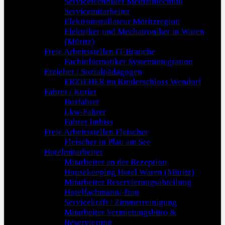
Servicetechniker Medizintechnik
Servicemitarbeiter
Elektroinstallateur Müritzregion
Elektriker und Mechatroniker in Waren
(Müritz)
Freie Arbeitsstellen IT-Branche
Fachinformatiker Systemintegration
Erzieher / Sozialpädagogen
ERZIEHER im Kinderschloss Wendorf
Fahrer / Kurier
Busfahrer
Lkw-Fahrer
Fahrer Imbiss
Freie Arbeitsstellen Fleischer
Fleischer in Plau am See
Hotelmitarbeiter
Mitarbeiter an der Rezeption
Housekeeping Hotel Waren (Müritz)
Mitarbeiter Reservierungsabteilung
Hotelfachmann/-frau
Servicekraft / Zimmerreinigung
Mitarbeiter Vermietungsbüro &
Reservierung