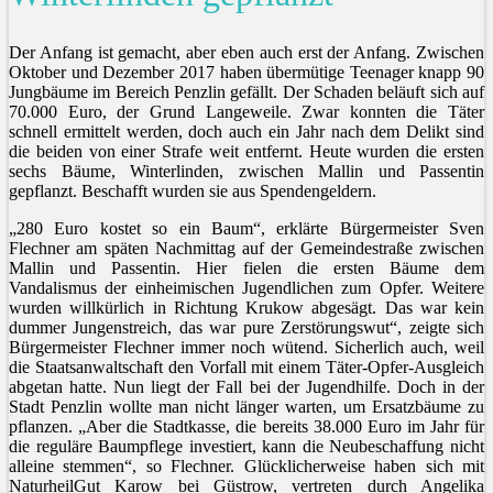
Der Anfang ist gemacht, aber eben auch erst der Anfang. Zwischen
Oktober und Dezember 2017 haben übermütige Teenager knapp 90
Jungbäume im Bereich Penzlin gefällt. Der Schaden beläuft sich auf
70.000 Euro, der Grund Langeweile. Zwar konnten die Täter
schnell ermittelt werden, doch auch ein Jahr nach dem Delikt sind
die beiden von einer Strafe weit entfernt. Heute wurden die ersten
sechs Bäume, Winterlinden, zwischen Mallin und Passentin
gepflanzt. Beschafft wurden sie aus Spendengeldern.
„280 Euro kostet so ein Baum“, erklärte Bürgermeister Sven
Flechner am späten Nachmittag auf der Gemeindestraße zwischen
Mallin und Passentin. Hier fielen die ersten Bäume dem
Vandalismus der einheimischen Jugendlichen zum Opfer. Weitere
wurden willkürlich in Richtung Krukow abgesägt. Das war kein
dummer Jungenstreich, das war pure Zerstörungswut“, zeigte sich
Bürgermeister Flechner immer noch wütend. Sicherlich auch, weil
die Staatsanwaltschaft den Vorfall mit einem Täter-Opfer-Ausgleich
abgetan hatte. Nun liegt der Fall bei der Jugendhilfe. Doch in der
Stadt Penzlin wollte man nicht länger warten, um Ersatzbäume zu
pflanzen. „Aber die Stadtkasse, die bereits 38.000 Euro im Jahr für
die reguläre Baumpflege investiert, kann die Neubeschaffung nicht
alleine stemmen“, so Flechner. Glücklicherweise haben sich mit
NaturheilGut Karow bei Güstrow, vertreten durch Angelika