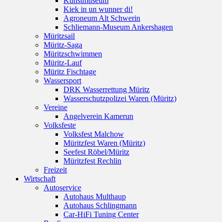
Kunstmuseum
Kiek in un wunner di!
Agroneum Alt Schwerin
Schliemann-Museum Ankershagen
Müritzsail
Müritz-Saga
Müritzschwimmen
Müritz-Lauf
Müritz Fischtage
Wassersport
DRK Wasserrettung Müritz
Wasserschutzpolizei Waren (Müritz)
Vereine
Angelverein Kamerun
Volksfeste
Volksfest Malchow
Müritzfest Waren (Müritz)
Seefest Röbel/Müritz
Müritzfest Rechlin
Freizeit
Wirtschaft
Autoservice
Autohaus Multhaup
Autohaus Schlingmann
Car-HiFi Tuning Center