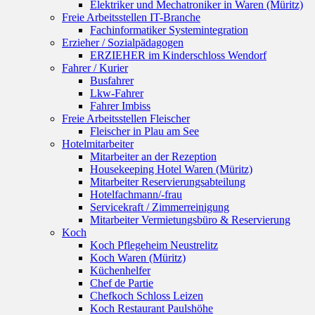
Elektriker und Mechatroniker in Waren (Müritz)
Freie Arbeitsstellen IT-Branche
Fachinformatiker Systemintegration
Erzieher / Sozialpädagogen
ERZIEHER im Kinderschloss Wendorf
Fahrer / Kurier
Busfahrer
Lkw-Fahrer
Fahrer Imbiss
Freie Arbeitsstellen Fleischer
Fleischer in Plau am See
Hotelmitarbeiter
Mitarbeiter an der Rezeption
Housekeeping Hotel Waren (Müritz)
Mitarbeiter Reservierungsabteilung
Hotelfachmann/-frau
Servicekraft / Zimmerreinigung
Mitarbeiter Vermietungsbüro & Reservierung
Koch
Koch Pflegeheim Neustrelitz
Koch Waren (Müritz)
Küchenhelfer
Chef de Partie
Chefkoch Schloss Leizen
Koch Restaurant Paulshöhe