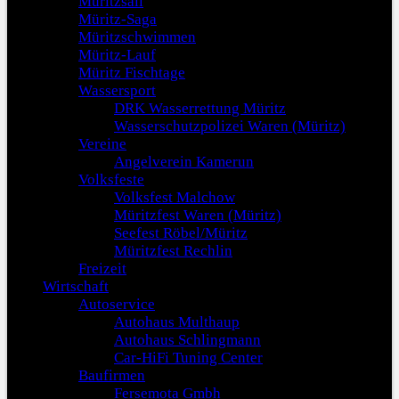
Müritzsail
Müritz-Saga
Müritzschwimmen
Müritz-Lauf
Müritz Fischtage
Wassersport
DRK Wasserrettung Müritz
Wasserschutzpolizei Waren (Müritz)
Vereine
Angelverein Kamerun
Volksfeste
Volksfest Malchow
Müritzfest Waren (Müritz)
Seefest Röbel/Müritz
Müritzfest Rechlin
Freizeit
Wirtschaft
Autoservice
Autohaus Multhaup
Autohaus Schlingmann
Car-HiFi Tuning Center
Baufirmen
Fersemota Gmbh