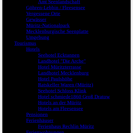
Amt Seenlandschaft
Göhren-Lebbin / Fleesensee
Vergessene Orte
Gewässer
Müritz-Nationalpark
Mecklenburgische Seenplatte
Umgebung
Tourismus
Hotels
Seehotel Ecktannen
Landhotel "Die Arche"
Hotel Müritzterrasse
Landhotel Mecklenburg
Hotel Paulshöhe
Ratskeller Waren (Müritz)
Seehotel Schloss Klink
Hotel schmiede1860 Groß Dratow
Hotels an der Müritz
Hotels am Fleesensee
Pensionen
Ferienhäuser
Ferienhaus Rechlin Müritz
Ferienwohnungen