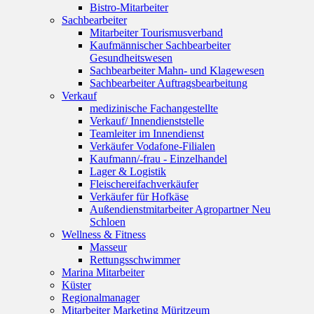
Bistro-Mitarbeiter
Sachbearbeiter
Mitarbeiter Tourismusverband
Kaufmännischer Sachbearbeiter
Gesundheitswesen
Sachbearbeiter Mahn- und Klagewesen
Sachbearbeiter Auftragsbearbeitung
Verkauf
medizinische Fachangestellte
Verkauf/ Innendienststelle
Teamleiter im Innendienst
Verkäufer Vodafone-Filialen
Kaufmann/-frau - Einzelhandel
Lager & Logistik
Fleischereifachverkäufer
Verkäufer für Hofkäse
Außendienstmitarbeiter Agropartner Neu
Schloen
Wellness & Fitness
Masseur
Rettungsschwimmer
Marina Mitarbeiter
Küster
Regionalmanager
Mitarbeiter Marketing Müritzeum