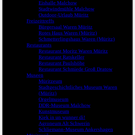
Eishalle Malchow
Stadtwindmühle Malchow
Outdoor-Urlaub Müritz
Freizeittreffs
Bürgersaal Waren Müritz
Rotes Haus Waren (Müritz)
Schmetterlingshaus Waren (Müritz)
Restaurants
Restaurant Moritz Waren Müritz
Restaurant Ratskeller
Restaurant Paulshöhe
Restaurant Schmiede Groß Dratow
Museen
Müritzeum
Stadtgeschichtliches Museum Waren
(Müritz)
Orgelmuseum
DDR-Museum Malchow
Kunstmuseum
Kiek in un wunner di!
Agroneum Alt Schwerin
Schliemann-Museum Ankershagen