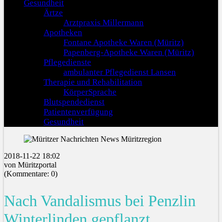
Gesundheit
Ärtze
Arztpraxis Millermann
Apotheken
Fontane Apotheke Waren (Müritz)
Papenberg-Apotheke Waren (Müritz)
Pflegedienste
ambulanter Pflegedienst Lansen
Therapie und Rehabilitation
KörperSprache
Blutspendedienst
Patientenverfügung
Gesundheit
2018-11-22 18:02
von Müritzportal
(Kommentare: 0)
Nach Vandalismus bei Penzlin
Winterlinden gepflanzt