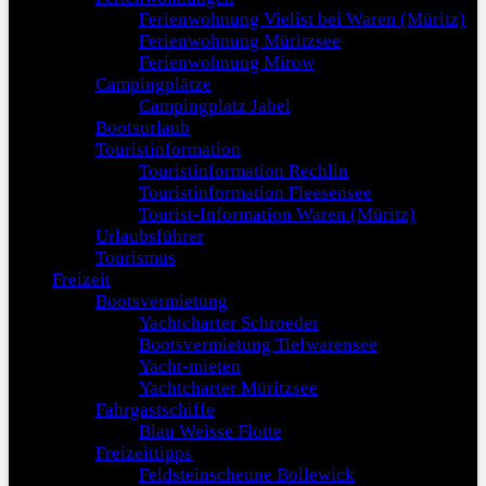
Ferienwohnung Vielist bei Waren (Müritz)
Ferienwohnung Müritzsee
Ferienwohnung Mirow
Campingplätze
Campingplatz Jabel
Bootsurlaub
Touristinformation
Touristinformation Rechlin
Touristinformation Fleesensee
Tourist-Information Waren (Müritz)
Urlaubsführer
Tourismus
Freizeit
Bootsvermietung
Yachtcharter Schroeder
Bootsvermietung Tiefwarensee
Yacht-mieten
Yachtcharter Müritzsee
Fahrgastschiffe
Blau Weisse Flotte
Freizeittipps
Feldsteinscheune Bollewick