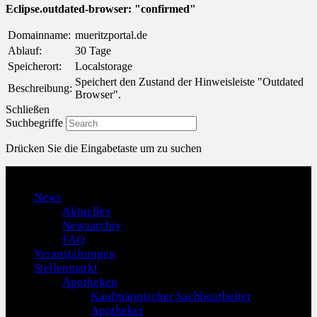
Eclipse.outdated-browser: "confirmed"
Domainname:
mueritzportal.de
Ablauf:
30 Tage
Speicherort:
Localstorage
Speichert den Zustand der Hinweisleiste "Outdated
Beschreibung:
Browser".
Schließen
Suchbegriffe
Drücken Sie die Eingabetaste um zu suchen
Menu
News
Aktuelles
Newsarchiv
FAQ
Veranstaltungen
Stellenmarkt
Apotheken
Kaufmännischer Sachbearbeiter
Apotheker