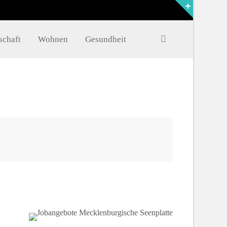
FAQ
schaft
Wohnen
Gesundheit
Müritzer-News
Müritzer-Veranstaltungen
Müritzer-Stellenmarkt
,