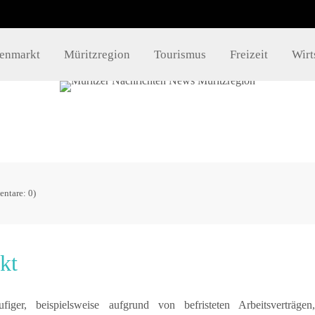
takt
Info´s
lenmarkt
Müritzregion
Tourismus
Freizeit
Wirt
Impressum
mueritzportal.de
Datenschutz
Kontakt
ntare: 0)
kt
ger, beispielsweise aufgrund von befristeten Arbeitsverträgen