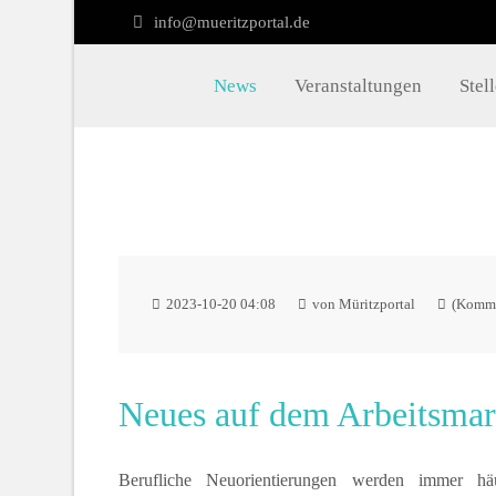
info@mueritzportal.de
Müritzportal
Kon
News
Veranstaltungen
Stel
Vilma Jönsson
info@
Fresiavej 4C
4420 Regstrup
Dänemark
2023-10-20 04:08
von Müritzportal
(Komme
Neues auf dem Arbeitsmar
Berufliche Neuorientierungen werden immer häufi