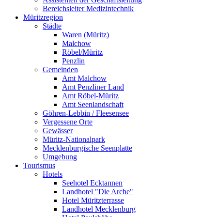
Bereichsleiter Medizintechnik
Müritzregion
Städte
Waren (Müritz)
Malchow
Röbel/Müritz
Penzlin
Gemeinden
Amt Malchow
Amt Penzliner Land
Amt Röbel-Müritz
Amt Seenlandschaft
Göhren-Lebbin / Fleesensee
Vergessene Orte
Gewässer
Müritz-Nationalpark
Mecklenburgische Seenplatte
Umgebung
Tourismus
Hotels
Seehotel Ecktannen
Landhotel "Die Arche"
Hotel Müritzterrasse
Landhotel Mecklenburg