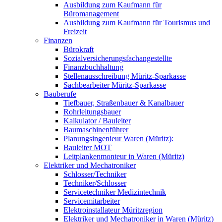
Ausbildung zum Kaufmann für
Büromanagement
Ausbildung zum Kaufmann für Tourismus und
Freizeit
Finanzen
Bürokraft
Sozialversicherungsfachangestellte
Finanzbuchhaltung
Stellenausschreibung Müritz-Sparkasse
Sachbearbeiter Müritz-Sparkasse
Bauberufe
Tiefbauer, Straßenbauer & Kanalbauer
Rohrleitungsbauer
Kalkulator / Bauleiter
Baumaschinenführer
Planungsingenieur Waren (Müritz):
Bauleiter MOT
Leitplankenmonteur in Waren (Müritz)
Elektriker und Mechatroniker
Schlosser/Techniker
Techniker/Schlosser
Servicetechniker Medizintechnik
Servicemitarbeiter
Elektroinstallateur Müritzregion
Elektriker und Mechatroniker in Waren (Müritz)