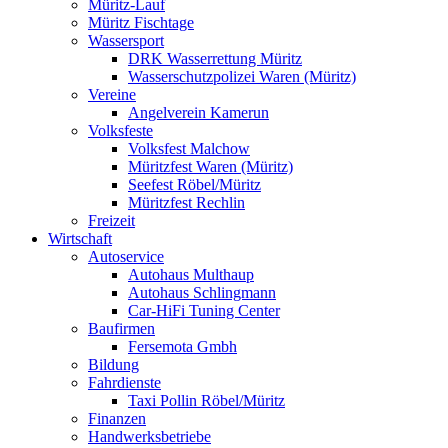
Müritz-Lauf
Müritz Fischtage
Wassersport
DRK Wasserrettung Müritz
Wasserschutzpolizei Waren (Müritz)
Vereine
Angelverein Kamerun
Volksfeste
Volksfest Malchow
Müritzfest Waren (Müritz)
Seefest Röbel/Müritz
Müritzfest Rechlin
Freizeit
Wirtschaft
Autoservice
Autohaus Multhaup
Autohaus Schlingmann
Car-HiFi Tuning Center
Baufirmen
Fersemota Gmbh
Bildung
Fahrdienste
Taxi Pollin Röbel/Müritz
Finanzen
Handwerksbetriebe