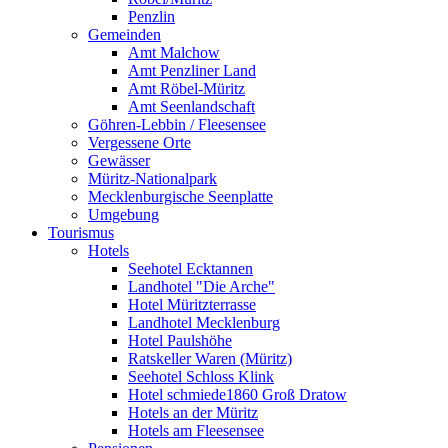
Penzlin
Gemeinden
Amt Malchow
Amt Penzliner Land
Amt Röbel-Müritz
Amt Seenlandschaft
Göhren-Lebbin / Fleesensee
Vergessene Orte
Gewässer
Müritz-Nationalpark
Mecklenburgische Seenplatte
Umgebung
Tourismus
Hotels
Seehotel Ecktannen
Landhotel "Die Arche"
Hotel Müritzterrasse
Landhotel Mecklenburg
Hotel Paulshöhe
Ratskeller Waren (Müritz)
Seehotel Schloss Klink
Hotel schmiede1860 Groß Dratow
Hotels an der Müritz
Hotels am Fleesensee