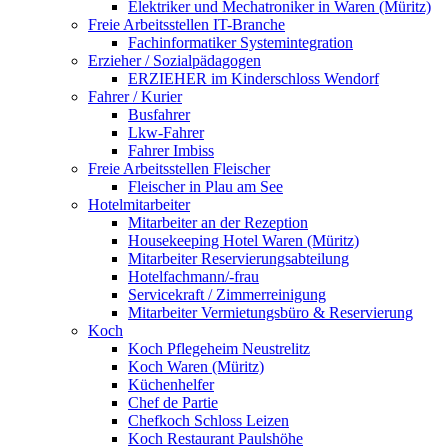
Elektriker und Mechatroniker in Waren (Müritz)
Freie Arbeitsstellen IT-Branche
Fachinformatiker Systemintegration
Erzieher / Sozialpädagogen
ERZIEHER im Kinderschloss Wendorf
Fahrer / Kurier
Busfahrer
Lkw-Fahrer
Fahrer Imbiss
Freie Arbeitsstellen Fleischer
Fleischer in Plau am See
Hotelmitarbeiter
Mitarbeiter an der Rezeption
Housekeeping Hotel Waren (Müritz)
Mitarbeiter Reservierungsabteilung
Hotelfachmann/-frau
Servicekraft / Zimmerreinigung
Mitarbeiter Vermietungsbüro & Reservierung
Koch
Koch Pflegeheim Neustrelitz
Koch Waren (Müritz)
Küchenhelfer
Chef de Partie
Chefkoch Schloss Leizen
Koch Restaurant Paulshöhe