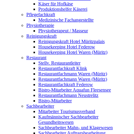
Käser für Hofkäse
Produktionshelfer Käserei
Pflegefachkraft
Medizinische Fachangestellte
Physiotherapie
Physiotherapeut / Masseur
Reinigungskraft
Reinigungskraft Hotel Müritzpalais
Housekeeping Hotel Federow
Housekeeping Hotel Waren (Müritz)
Restaurant
Stellv. Restaurantleiter
Restaurantfachkraft Klink
Restaurantfachmann Waren (Müritz)
Restaurantfachmann Waren (Müritz)
Restaurantfachkraft Federow
Bistro-Mitarbeiter Aquafun Fleesensee
Restaurantfachmann Neustrelitz
Bistro-Mitarbeiter
Sachbearbeiter
Mitarbeiter Tourismusverband
Kaufmännischer Sachbearbeiter
Gesundheitswesen
Sachbearbeiter Mahn- und Klagewesen
Sachbearbeiter Auftragsbearbeitung