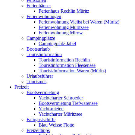
Pensionen
Ferienhäuser
Ferienhaus Rechlin Müritz
Ferienwohnungen
Ferienwohnung Vielist bei Waren (Müritz)
Ferienwohnung Müritzsee
Ferienwohnung Mirow
Campingplätze
Campingplatz Jabel
Bootsurlaub
Touristinformation
Touristinformation Rechlin
Touristinformation Fleesensee
Tourist-Information Waren (Müritz)
Urlaubsführer
Tourismus
Freizeit
Bootsvermietung
Yachtcharter Schroeder
Bootsvermietung Tiefwarensee
Yacht-mieten
Yachtcharter Müritzsee
Fahrgastschiffe
Blau Weisse Flotte
Freizeittipps