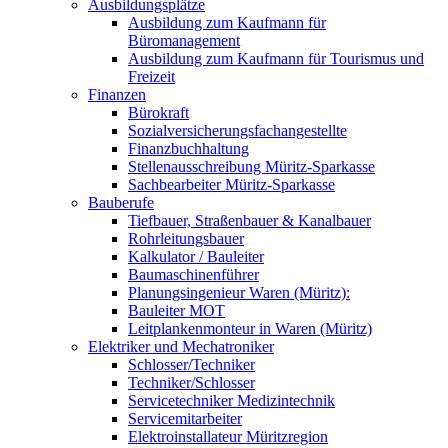
Ausbildungsplätze
Ausbildung zum Kaufmann für
Büromanagement
Ausbildung zum Kaufmann für Tourismus und
Freizeit
Finanzen
Bürokraft
Sozialversicherungsfachangestellte
Finanzbuchhaltung
Stellenausschreibung Müritz-Sparkasse
Sachbearbeiter Müritz-Sparkasse
Bauberufe
Tiefbauer, Straßenbauer & Kanalbauer
Rohrleitungsbauer
Kalkulator / Bauleiter
Baumaschinenführer
Planungsingenieur Waren (Müritz):
Bauleiter MOT
Leitplankenmonteur in Waren (Müritz)
Elektriker und Mechatroniker
Schlosser/Techniker
Techniker/Schlosser
Servicetechniker Medizintechnik
Servicemitarbeiter
Elektroinstallateur Müritzregion