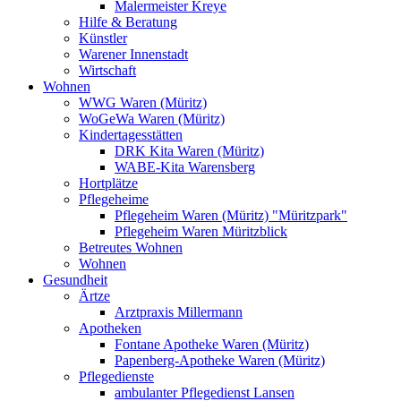
Malermeister Kreye
Hilfe & Beratung
Künstler
Warener Innenstadt
Wirtschaft
Wohnen
WWG Waren (Müritz)
WoGeWa Waren (Müritz)
Kindertagesstätten
DRK Kita Waren (Müritz)
WABE-Kita Warensberg
Hortplätze
Pflegeheime
Pflegeheim Waren (Müritz) "Müritzpark"
Pflegeheim Waren Müritzblick
Betreutes Wohnen
Wohnen
Gesundheit
Ärtze
Arztpraxis Millermann
Apotheken
Fontane Apotheke Waren (Müritz)
Papenberg-Apotheke Waren (Müritz)
Pflegedienste
ambulanter Pflegedienst Lansen