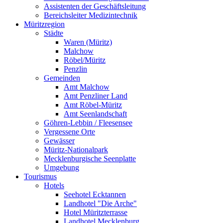
Assistenten der Geschäftsleitung
Bereichsleiter Medizintechnik
Müritzregion
Städte
Waren (Müritz)
Malchow
Röbel/Müritz
Penzlin
Gemeinden
Amt Malchow
Amt Penzliner Land
Amt Röbel-Müritz
Amt Seenlandschaft
Göhren-Lebbin / Fleesensee
Vergessene Orte
Gewässer
Müritz-Nationalpark
Mecklenburgische Seenplatte
Umgebung
Tourismus
Hotels
Seehotel Ecktannen
Landhotel "Die Arche"
Hotel Müritzterrasse
Landhotel Mecklenburg