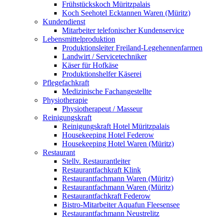
Frühstückskoch Müritzpalais
Koch Seehotel Ecktannen Waren (Müritz)
Kundendienst
Mitarbeiter telefonischer Kundenservice
Lebensmittelproduktion
Produktionsleiter Freiland-Legehennenfarmen
Landwirt / Servicetechniker
Käser für Hofkäse
Produktionshelfer Käserei
Pflegefachkraft
Medizinische Fachangestellte
Physiotherapie
Physiotherapeut / Masseur
Reinigungskraft
Reinigungskraft Hotel Müritzpalais
Housekeeping Hotel Federow
Housekeeping Hotel Waren (Müritz)
Restaurant
Stellv. Restaurantleiter
Restaurantfachkraft Klink
Restaurantfachmann Waren (Müritz)
Restaurantfachmann Waren (Müritz)
Restaurantfachkraft Federow
Bistro-Mitarbeiter Aquafun Fleesensee
Restaurantfachmann Neustrelitz