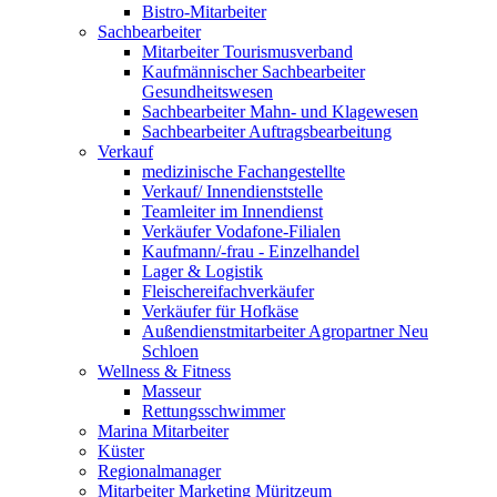
Bistro-Mitarbeiter
Sachbearbeiter
Mitarbeiter Tourismusverband
Kaufmännischer Sachbearbeiter
Gesundheitswesen
Sachbearbeiter Mahn- und Klagewesen
Sachbearbeiter Auftragsbearbeitung
Verkauf
medizinische Fachangestellte
Verkauf/ Innendienststelle
Teamleiter im Innendienst
Verkäufer Vodafone-Filialen
Kaufmann/-frau - Einzelhandel
Lager & Logistik
Fleischereifachverkäufer
Verkäufer für Hofkäse
Außendienstmitarbeiter Agropartner Neu
Schloen
Wellness & Fitness
Masseur
Rettungsschwimmer
Marina Mitarbeiter
Küster
Regionalmanager
Mitarbeiter Marketing Müritzeum