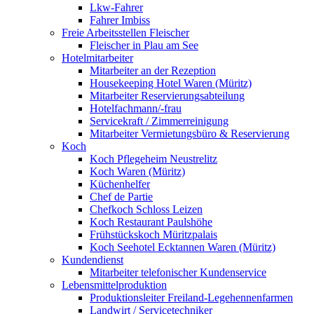
Lkw-Fahrer
Fahrer Imbiss
Freie Arbeitsstellen Fleischer
Fleischer in Plau am See
Hotelmitarbeiter
Mitarbeiter an der Rezeption
Housekeeping Hotel Waren (Müritz)
Mitarbeiter Reservierungsabteilung
Hotelfachmann/-frau
Servicekraft / Zimmerreinigung
Mitarbeiter Vermietungsbüro & Reservierung
Koch
Koch Pflegeheim Neustrelitz
Koch Waren (Müritz)
Küchenhelfer
Chef de Partie
Chefkoch Schloss Leizen
Koch Restaurant Paulshöhe
Frühstückskoch Müritzpalais
Koch Seehotel Ecktannen Waren (Müritz)
Kundendienst
Mitarbeiter telefonischer Kundenservice
Lebensmittelproduktion
Produktionsleiter Freiland-Legehennenfarmen
Landwirt / Servicetechniker