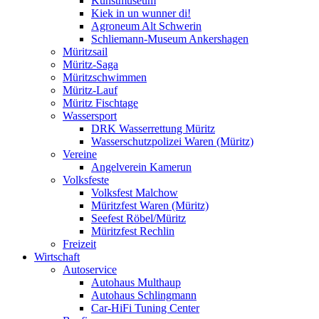
Kunstmuseum
Kiek in un wunner di!
Agroneum Alt Schwerin
Schliemann-Museum Ankershagen
Müritzsail
Müritz-Saga
Müritzschwimmen
Müritz-Lauf
Müritz Fischtage
Wassersport
DRK Wasserrettung Müritz
Wasserschutzpolizei Waren (Müritz)
Vereine
Angelverein Kamerun
Volksfeste
Volksfest Malchow
Müritzfest Waren (Müritz)
Seefest Röbel/Müritz
Müritzfest Rechlin
Freizeit
Wirtschaft
Autoservice
Autohaus Multhaup
Autohaus Schlingmann
Car-HiFi Tuning Center