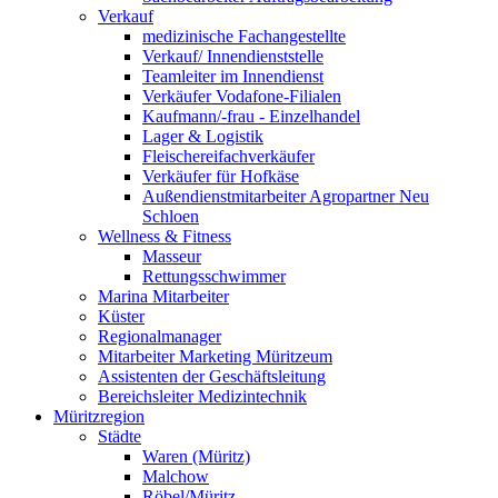
Verkauf
medizinische Fachangestellte
Verkauf/ Innendienststelle
Teamleiter im Innendienst
Verkäufer Vodafone-Filialen
Kaufmann/-frau - Einzelhandel
Lager & Logistik
Fleischereifachverkäufer
Verkäufer für Hofkäse
Außendienstmitarbeiter Agropartner Neu
Schloen
Wellness & Fitness
Masseur
Rettungsschwimmer
Marina Mitarbeiter
Küster
Regionalmanager
Mitarbeiter Marketing Müritzeum
Assistenten der Geschäftsleitung
Bereichsleiter Medizintechnik
Müritzregion
Städte
Waren (Müritz)
Malchow
Röbel/Müritz