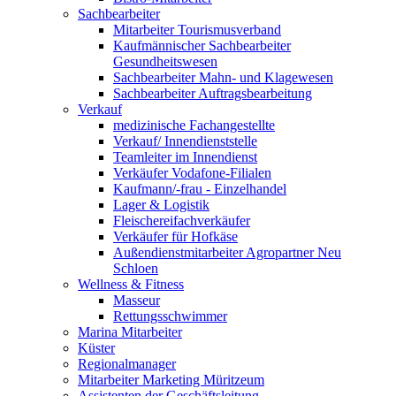
Sachbearbeiter
Mitarbeiter Tourismusverband
Kaufmännischer Sachbearbeiter
Gesundheitswesen
Sachbearbeiter Mahn- und Klagewesen
Sachbearbeiter Auftragsbearbeitung
Verkauf
medizinische Fachangestellte
Verkauf/ Innendienststelle
Teamleiter im Innendienst
Verkäufer Vodafone-Filialen
Kaufmann/-frau - Einzelhandel
Lager & Logistik
Fleischereifachverkäufer
Verkäufer für Hofkäse
Außendienstmitarbeiter Agropartner Neu
Schloen
Wellness & Fitness
Masseur
Rettungsschwimmer
Marina Mitarbeiter
Küster
Regionalmanager
Mitarbeiter Marketing Müritzeum
Assistenten der Geschäftsleitung