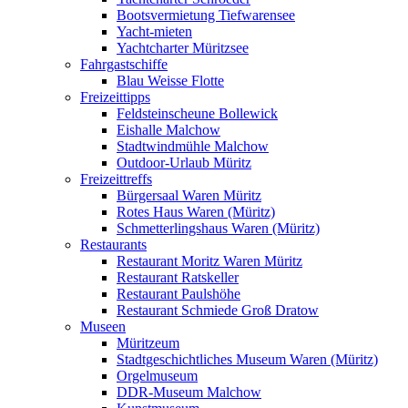
Bootsvermietung Tiefwarensee
Yacht-mieten
Yachtcharter Müritzsee
Fahrgastschiffe
Blau Weisse Flotte
Freizeittipps
Feldsteinscheune Bollewick
Eishalle Malchow
Stadtwindmühle Malchow
Outdoor-Urlaub Müritz
Freizeittreffs
Bürgersaal Waren Müritz
Rotes Haus Waren (Müritz)
Schmetterlingshaus Waren (Müritz)
Restaurants
Restaurant Moritz Waren Müritz
Restaurant Ratskeller
Restaurant Paulshöhe
Restaurant Schmiede Groß Dratow
Museen
Müritzeum
Stadtgeschichtliches Museum Waren (Müritz)
Orgelmuseum
DDR-Museum Malchow