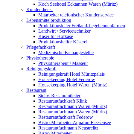
Koch Seehotel Ecktannen Waren (Müritz)
Kundendienst
Mitarbeiter telefonischer Kundenservice
Lebensmittelproduktion
Produktionsleiter Freiland-Legehennenfarmen
Landwirt / Servicetechniker
Käser für Hofkäse
Produktionshelfer Käserei
Pflegefachkraft
Medizinische Fachangestellte
Physiotherapie
Physiotherapeut / Masseur
Reinigungskraft
Reinigungskraft Hotel Müritzpalais
Housekeeping Hotel Federow
Housekeeping Hotel Waren (Müritz)
Restaurant
Stellv. Restaurantleiter
Restaurantfachkraft Klink
Restaurantfachmann Waren (Müritz)
Restaurantfachmann Waren (Müritz)
Restaurantfachkraft Federow
Bistro-Mitarbeiter Aquafun Fleesensee
Restaurantfachmann Neustrelitz
Bistro-Mitarbeiter