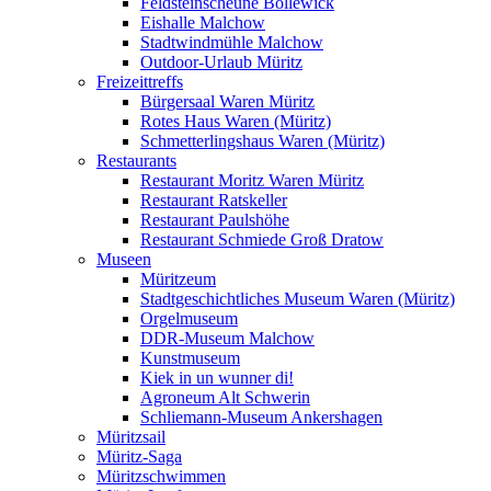
Feldsteinscheune Bollewick
Eishalle Malchow
Stadtwindmühle Malchow
Outdoor-Urlaub Müritz
Freizeittreffs
Bürgersaal Waren Müritz
Rotes Haus Waren (Müritz)
Schmetterlingshaus Waren (Müritz)
Restaurants
Restaurant Moritz Waren Müritz
Restaurant Ratskeller
Restaurant Paulshöhe
Restaurant Schmiede Groß Dratow
Museen
Müritzeum
Stadtgeschichtliches Museum Waren (Müritz)
Orgelmuseum
DDR-Museum Malchow
Kunstmuseum
Kiek in un wunner di!
Agroneum Alt Schwerin
Schliemann-Museum Ankershagen
Müritzsail
Müritz-Saga
Müritzschwimmen