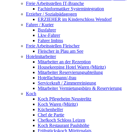
Freie Arbeitsstellen IT-Branche
Fachinformatiker Systemintegration
Erzieher / Sozialpädagogen
ERZIEHER im Kinderschloss Wendorf
Fahrer / Kurier
Busfahrer
Lkw-Fahrer
Fahrer Imbiss
Freie Arbeitsstellen Fleischer
Fleischer in Plau am See
Hotelmitarbeiter
Mitarbeiter an der Rezeption
Housekeeping Hotel Waren (Müritz)
Mitarbeiter Reservierungsabteilung
Hotelfachmann/-frau
Servicekraft / Zimmerreinigung
Mitarbeiter Vermietungsbüro & Reservierung
Koch
Koch Pflegeheim Neustrelitz
Koch Waren (Müritz)
Küchenhelfer
Chef de Partie
Chefkoch Schloss Leizen
Koch Restaurant Paulshöhe
Frühstückskoch Müritzpalais