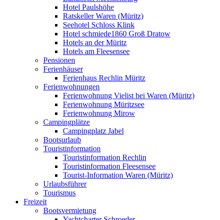
Hotel Paulshöhe
Ratskeller Waren (Müritz)
Seehotel Schloss Klink
Hotel schmiede1860 Groß Dratow
Hotels an der Müritz
Hotels am Fleesensee
Pensionen
Ferienhäuser
Ferienhaus Rechlin Müritz
Ferienwohnungen
Ferienwohnung Vielist bei Waren (Müritz)
Ferienwohnung Müritzsee
Ferienwohnung Mirow
Campingplätze
Campingplatz Jabel
Bootsurlaub
Touristinformation
Touristinformation Rechlin
Touristinformation Fleesensee
Tourist-Information Waren (Müritz)
Urlaubsführer
Tourismus
Freizeit
Bootsvermietung
Yachtcharter Schroeder