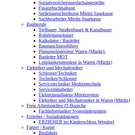
Sozialversicherungsfachangestellte
Finanzbuchhaltung
Stellenausschreibung Müritz-Sparkasse
Sachbearbeiter Müritz-Sparkasse
Bauberufe
Tiefbauer, Straßenbauer & Kanalbauer
Rohrleitungsbauer
Kalkulator / Bauleiter
Baumaschinenführer
Planungsingenieur Waren (Müritz):
Bauleiter MOT
Leitplankenmonteur in Waren (Müritz)
Elektriker und Mechatroniker
Schlosser/Techniker
Techniker/Schlosser
Servicetechniker Medizintechnik
Servicemitarbeiter
Elektroinstallateur Müritzregion
Elektriker und Mechatroniker in Waren (Müritz)
Freie Arbeitsstellen IT-Branche
Fachinformatiker Systemintegration
Erzieher / Sozialpädagogen
ERZIEHER im Kinderschloss Wendorf
Fahrer / Kurier
Busfahrer