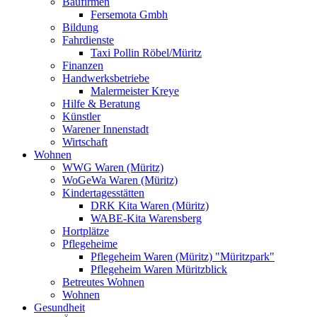
Baufirmen
Fersemota Gmbh
Bildung
Fahrdienste
Taxi Pollin Röbel/Müritz
Finanzen
Handwerksbetriebe
Malermeister Kreye
Hilfe & Beratung
Künstler
Warener Innenstadt
Wirtschaft
Wohnen
WWG Waren (Müritz)
WoGeWa Waren (Müritz)
Kindertagesstätten
DRK Kita Waren (Müritz)
WABE-Kita Warensberg
Hortplätze
Pflegeheime
Pflegeheim Waren (Müritz) "Müritzpark"
Pflegeheim Waren Müritzblick
Betreutes Wohnen
Wohnen
Gesundheit