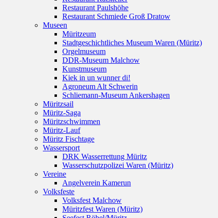
Restaurant Paulshöhe
Restaurant Schmiede Groß Dratow
Museen
Müritzeum
Stadtgeschichtliches Museum Waren (Müritz)
Orgelmuseum
DDR-Museum Malchow
Kunstmuseum
Kiek in un wunner di!
Agroneum Alt Schwerin
Schliemann-Museum Ankershagen
Müritzsail
Müritz-Saga
Müritzschwimmen
Müritz-Lauf
Müritz Fischtage
Wassersport
DRK Wasserrettung Müritz
Wasserschutzpolizei Waren (Müritz)
Vereine
Angelverein Kamerun
Volksfeste
Volksfest Malchow
Müritzfest Waren (Müritz)
Seefest Röbel/Müritz