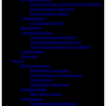
Ferienwohnung Vielist bei Waren (Müritz)
Ferienwohnung Müritzsee
Ferienwohnung Mirow
Campingplätze
Campingplatz Jabel
Bootsurlaub
Touristinformation
Touristinformation Rechlin
Touristinformation Fleesensee
Tourist-Information Waren (Müritz)
Urlaubsführer
Tourismus
Freizeit
Bootsvermietung
Yachtcharter Schroeder
Bootsvermietung Tiefwarensee
Yacht-mieten
Yachtcharter Müritzsee
Fahrgastschiffe
Blau Weisse Flotte
Freizeittipps
Feldsteinscheune Bollewick