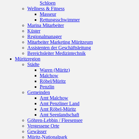
Schloen
Wellness & Fitness
Masseur
Rettungsschwimmer
Marina Mitarbeiter
Küster
Regionalmanager
Mitarbeiter Marketing Müritzeum
Assistenten der Geschäftsleitung
Bereichsleiter Medizintechnik
Müritzregion
Städte
Waren (Müritz)
Malchow
Röbel/Müritz
Penzlin
Gemeinden
Amt Malchow
Amt Penzliner Land
Amt Röbel-Müritz
Amt Seenlandschaft
Göhren-Lebbin / Fleesensee
Vergessene Orte
Gewässer
Müritz-Nationalpark