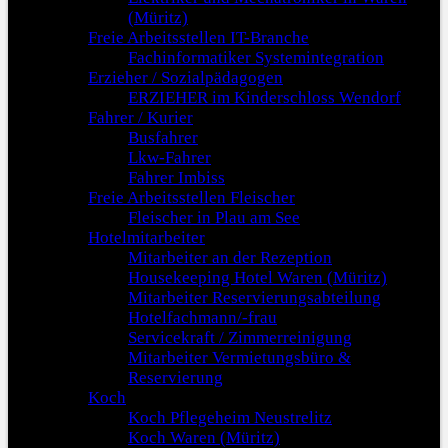
(Müritz)
Freie Arbeitsstellen IT-Branche
Fachinformatiker Systemintegration
Erzieher / Sozialpädagogen
ERZIEHER im Kinderschloss Wendorf
Fahrer / Kurier
Busfahrer
Lkw-Fahrer
Fahrer Imbiss
Freie Arbeitsstellen Fleischer
Fleischer in Plau am See
Hotelmitarbeiter
Mitarbeiter an der Rezeption
Housekeeping Hotel Waren (Müritz)
Mitarbeiter Reservierungsabteilung
Hotelfachmann/-frau
Servicekraft / Zimmerreinigung
Mitarbeiter Vermietungsbüro &
Reservierung
Koch
Koch Pflegeheim Neustrelitz
Koch Waren (Müritz)