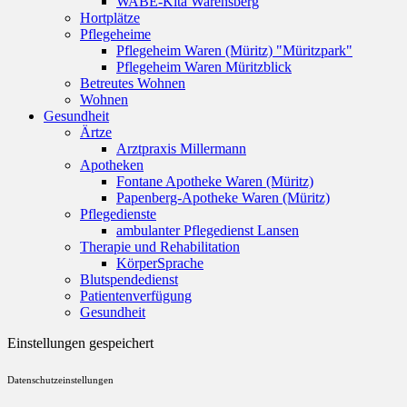
WABE-Kita Warensberg
Hortplätze
Pflegeheime
Pflegeheim Waren (Müritz) "Müritzpark"
Pflegeheim Waren Müritzblick
Betreutes Wohnen
Wohnen
Gesundheit
Ärtze
Arztpraxis Millermann
Apotheken
Fontane Apotheke Waren (Müritz)
Papenberg-Apotheke Waren (Müritz)
Pflegedienste
ambulanter Pflegedienst Lansen
Therapie und Rehabilitation
KörperSprache
Blutspendedienst
Patientenverfügung
Gesundheit
Einstellungen gespeichert
Datenschutzeinstellungen