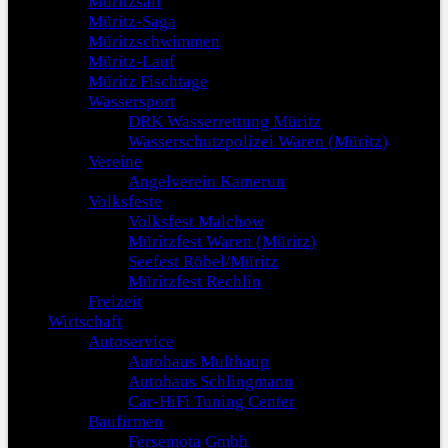
Müritzsail
Müritz-Saga
Müritzschwimmen
Müritz-Lauf
Müritz Fischtage
Wassersport
DRK Wasserrettung Müritz
Wasserschutzpolizei Waren (Müritz)
Vereine
Angelverein Kamerun
Volksfeste
Volksfest Malchow
Müritzfest Waren (Müritz)
Seefest Röbel/Müritz
Müritzfest Rechlin
Freizeit
Wirtschaft
Autoservice
Autohaus Multhaup
Autohaus Schlingmann
Car-HiFi Tuning Center
Baufirmen
Fersemota Gmbh