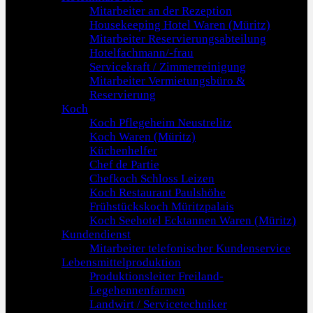
Mitarbeiter an der Rezeption
Housekeeping Hotel Waren (Müritz)
Mitarbeiter Reservierungsabteilung
Hotelfachmann/-frau
Servicekraft / Zimmerreinigung
Mitarbeiter Vermietungsbüro &
Reservierung
Koch
Koch Pflegeheim Neustrelitz
Koch Waren (Müritz)
Küchenhelfer
Chef de Partie
Chefkoch Schloss Leizen
Koch Restaurant Paulshöhe
Frühstückskoch Müritzpalais
Koch Seehotel Ecktannen Waren (Müritz)
Kundendienst
Mitarbeiter telefonischer Kundenservice
Lebensmittelproduktion
Produktionsleiter Freiland-
Legehennenfarmen
Landwirt / Servicetechniker