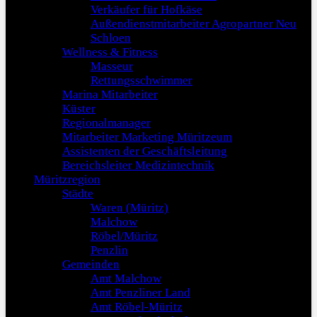
Verkäufer für Hofkäse
Außendienstmitarbeiter Agropartner Neu
Schloen
Wellness & Fitness
Masseur
Rettungsschwimmer
Marina Mitarbeiter
Küster
Regionalmanager
Mitarbeiter Marketing Müritzeum
Assistenten der Geschäftsleitung
Bereichsleiter Medizintechnik
Müritzregion
Städte
Waren (Müritz)
Malchow
Röbel/Müritz
Penzlin
Gemeinden
Amt Malchow
Amt Penzliner Land
Amt Röbel-Müritz