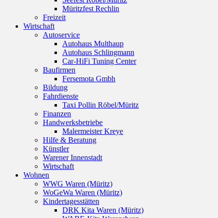
Müritzfest Rechlin
Freizeit
Wirtschaft
Autoservice
Autohaus Multhaup
Autohaus Schlingmann
Car-HiFi Tuning Center
Baufirmen
Fersemota Gmbh
Bildung
Fahrdienste
Taxi Pollin Röbel/Müritz
Finanzen
Handwerksbetriebe
Malermeister Kreye
Hilfe & Beratung
Künstler
Warener Innenstadt
Wirtschaft
Wohnen
WWG Waren (Müritz)
WoGeWa Waren (Müritz)
Kindertagesstätten
DRK Kita Waren (Müritz)