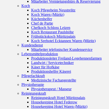
Mitarbeiter Vermietungsbüro & Reservierung
Koch
Koch Pflegeheim Neustrelitz
Koch Waren (Müritz)
Küchenhelfer
Chef de Partie
Chefkoch Schloss Leizen
Koch Restaurant Paulshöhe
Frühstückskoch Müritzpalais
Koch Seehotel Ecktannen Waren (Müritz)
Kundendienst
Mitarbeiter telefonischer Kundenservice
Lebensmittelproduktion
Produktionsleiter Freiland-Legehennenfarmen
Landwirt / Servicetechniker
Käser für Hofkäse
Produktionshelfer Käserei
Pflegefachkraft
Medizinische Fachangestellte
Physiotherapie
Physiotherapeut / Masseur
Reinigungskraft
Reinigungskraft Hotel Müritzpalais
Housekeeping Hotel Federow
Housekeeping Hotel Waren (Müritz)