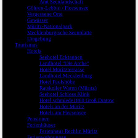
Amt Seenlandschaft
Göhren-Lebbin / Fleesensee
Vergessene Orte
Gewässer
Müritz-Nationalpark
Mecklenburgische Seenplatte
Umgebung
Tourismus
Hotels
Seehotel Ecktannen
Landhotel "Die Arche"
Hotel Müritzterrasse
Landhotel Mecklenburg
Hotel Paulshöhe
Ratskeller Waren (Müritz)
Seehotel Schloss Klink
Hotel schmiede1860 Groß Dratow
Hotels an der Müritz
Hotels am Fleesensee
Pensionen
Ferienhäuser
Ferienhaus Rechlin Müritz
Ferienwohnungen