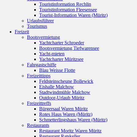
Touristinformation Rechlin
Touristinformation Fleesensee
Tourist-Information Waren (Müritz)
Urlaubsführer
Tourismus
Freizeit
Bootsvermietung
Yachtcharter Schroeder
Bootsvermietung Tiefwarensee
Yacht-mieten
Yachtcharter Müritzsee
Fahrgastschiffe
Blau Weisse Flotte
Freizeittipps
Feldsteinscheune Bollewick
Eishalle Malchow
Stadtwindmühle Malchow
Outdoor-Urlaub Müritz
Freizeittreffs
Bürgersaal Waren Müritz
Rotes Haus Waren (Müritz)
Schmetterlingshaus Waren (Müritz)
Restaurants
Restaurant Moritz Waren Müritz
Restaurant Ratskeller