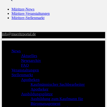
Müritzer-News
Müritzer-Veranstaltungen
Müritzer-Stellenmarkt
info@mueritzportal.de
Menu
News
Aktuelles
Newsarchiv
FAQ
Veranstaltungen
Stellenmarkt
Apotheken
Kaufmännischer Sachbearbeiter
Apotheker
Ausbildungsplätze
Ausbildung zum Kaufmann für
Büromanagement