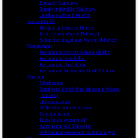
Eishalle Malchow
Stadtwindmühle Malchow
Outdoor-Urlaub Müritz
Freizeittreffs
Bürgersaal Waren Müritz
Rotes Haus Waren (Müritz)
Schmetterlingshaus Waren (Müritz)
Restaurants
Restaurant Moritz Waren Müritz
Restaurant Ratskeller
Restaurant Paulshöhe
Restaurant Schmiede Groß Dratow
Museen
Müritzeum
Stadtgeschichtliches Museum Waren
(Müritz)
Orgelmuseum
DDR-Museum Malchow
Kunstmuseum
Kiek in un wunner di!
Agroneum Alt Schwerin
Schliemann-Museum Ankershagen