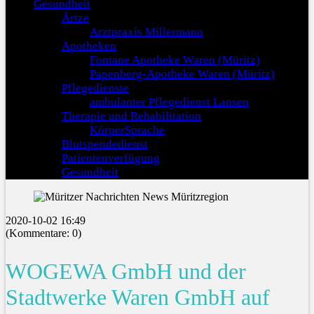
Gesundheit
Ärtze
Arztpraxis Millermann
Apotheken
Fontane Apotheke Waren (Müritz)
Papenberg-Apotheke Waren (Müritz)
Pflegedienste
ambulanter Pflegedienst Lansen
Therapie und Rehabilitation
KörperSprache
Blutspendedienst
Patientenverfügung
Gesundheit
2020-10-02 16:49
(Kommentare: 0)
WOGEWA GmbH und der
Stadtwerke Waren GmbH auf