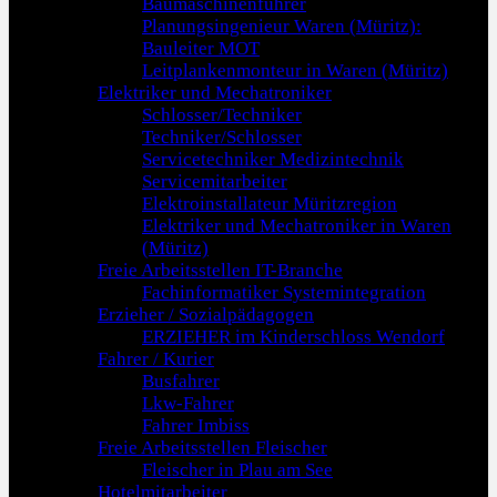
Baumaschinenführer
Planungsingenieur Waren (Müritz):
Bauleiter MOT
Leitplankenmonteur in Waren (Müritz)
Elektriker und Mechatroniker
Schlosser/Techniker
Techniker/Schlosser
Servicetechniker Medizintechnik
Servicemitarbeiter
Elektroinstallateur Müritzregion
Elektriker und Mechatroniker in Waren
(Müritz)
Freie Arbeitsstellen IT-Branche
Fachinformatiker Systemintegration
Erzieher / Sozialpädagogen
ERZIEHER im Kinderschloss Wendorf
Fahrer / Kurier
Busfahrer
Lkw-Fahrer
Fahrer Imbiss
Freie Arbeitsstellen Fleischer
Fleischer in Plau am See
Hotelmitarbeiter