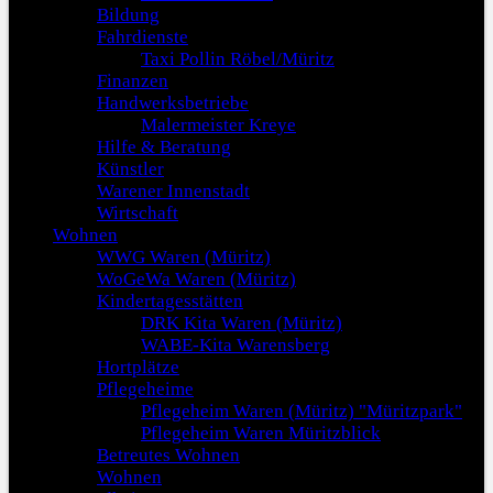
Bildung
Fahrdienste
Taxi Pollin Röbel/Müritz
Finanzen
Handwerksbetriebe
Malermeister Kreye
Hilfe & Beratung
Künstler
Warener Innenstadt
Wirtschaft
Wohnen
WWG Waren (Müritz)
WoGeWa Waren (Müritz)
Kindertagesstätten
DRK Kita Waren (Müritz)
WABE-Kita Warensberg
Hortplätze
Pflegeheime
Pflegeheim Waren (Müritz) "Müritzpark"
Pflegeheim Waren Müritzblick
Betreutes Wohnen
Wohnen