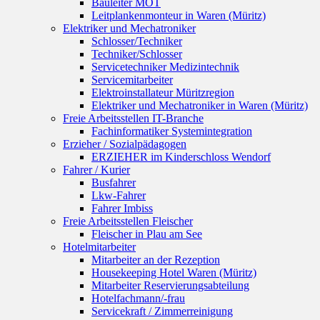
Bauleiter MOT
Leitplankenmonteur in Waren (Müritz)
Elektriker und Mechatroniker
Schlosser/Techniker
Techniker/Schlosser
Servicetechniker Medizintechnik
Servicemitarbeiter
Elektroinstallateur Müritzregion
Elektriker und Mechatroniker in Waren (Müritz)
Freie Arbeitsstellen IT-Branche
Fachinformatiker Systemintegration
Erzieher / Sozialpädagogen
ERZIEHER im Kinderschloss Wendorf
Fahrer / Kurier
Busfahrer
Lkw-Fahrer
Fahrer Imbiss
Freie Arbeitsstellen Fleischer
Fleischer in Plau am See
Hotelmitarbeiter
Mitarbeiter an der Rezeption
Housekeeping Hotel Waren (Müritz)
Mitarbeiter Reservierungsabteilung
Hotelfachmann/-frau
Servicekraft / Zimmerreinigung