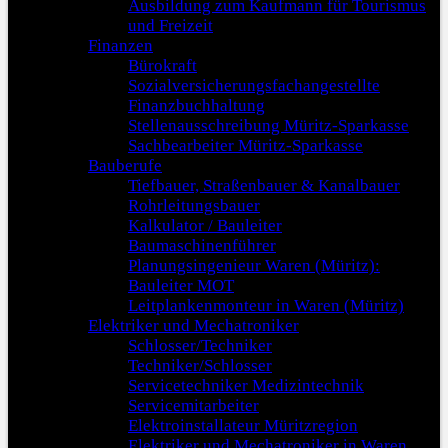
Ausbildung zum Kaufmann für Tourismus
und Freizeit
Finanzen
Bürokraft
Sozialversicherungsfachangestellte
Finanzbuchhaltung
Stellenausschreibung Müritz-Sparkasse
Sachbearbeiter Müritz-Sparkasse
Bauberufe
Tiefbauer, Straßenbauer & Kanalbauer
Rohrleitungsbauer
Kalkulator / Bauleiter
Baumaschinenführer
Planungsingenieur Waren (Müritz):
Bauleiter MOT
Leitplankenmonteur in Waren (Müritz)
Elektriker und Mechatroniker
Schlosser/Techniker
Techniker/Schlosser
Servicetechniker Medizintechnik
Servicemitarbeiter
Elektroinstallateur Müritzregion
Elektriker und Mechatroniker in Waren