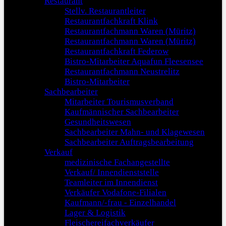
Restaurant
Stellv. Restaurantleiter
Restaurantfachkraft Klink
Restaurantfachmann Waren (Müritz)
Restaurantfachmann Waren (Müritz)
Restaurantfachkraft Federow
Bistro-Mitarbeiter Aquafun Fleesensee
Restaurantfachmann Neustrelitz
Bistro-Mitarbeiter
Sachbearbeiter
Mitarbeiter Tourismusverband
Kaufmännischer Sachbearbeiter
Gesundheitswesen
Sachbearbeiter Mahn- und Klagewesen
Sachbearbeiter Auftragsbearbeitung
Verkauf
medizinische Fachangestellte
Verkauf/ Innendienststelle
Teamleiter im Innendienst
Verkäufer Vodafone-Filialen
Kaufmann/-frau - Einzelhandel
Lager & Logistik
Fleischereifachverkäufer