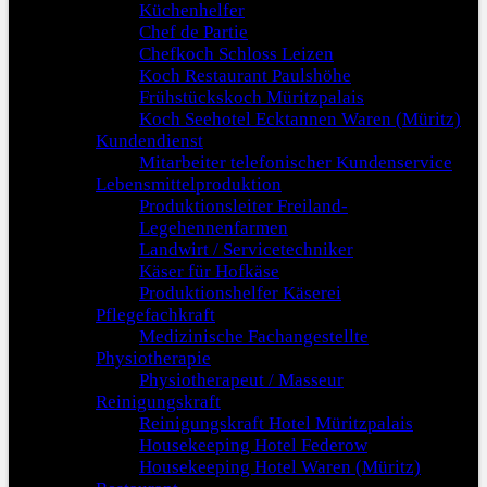
Küchenhelfer
Chef de Partie
Chefkoch Schloss Leizen
Koch Restaurant Paulshöhe
Frühstückskoch Müritzpalais
Koch Seehotel Ecktannen Waren (Müritz)
Kundendienst
Mitarbeiter telefonischer Kundenservice
Lebensmittelproduktion
Produktionsleiter Freiland-
Legehennenfarmen
Landwirt / Servicetechniker
Käser für Hofkäse
Produktionshelfer Käserei
Pflegefachkraft
Medizinische Fachangestellte
Physiotherapie
Physiotherapeut / Masseur
Reinigungskraft
Reinigungskraft Hotel Müritzpalais
Housekeeping Hotel Federow
Housekeeping Hotel Waren (Müritz)