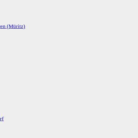
en (Müritz)
rf