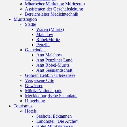
Mitarbeiter Marketing Müritzeum
Assistenten der Geschäftsleitung
Bereichsleiter Medizintechnik
Müritzregion
Städte
Waren (Müritz)
Malchow
Röbel/Müritz
Penzlin
Gemeinden
Amt Malchow
Amt Penzliner Land
Amt Röbel-Müritz
Amt Seenlandschaft
Göhren-Lebbin / Fleesensee
Vergessene Orte
Gewässer
Müritz-Nationalpark
Mecklenburgische Seenplatte
Umgebung
Tourismus
Hotels
Seehotel Ecktannen
Landhotel "Die Arche"
Hotel Müritzterrasse