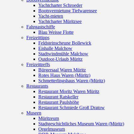
Yachtcharter Schroeder
Bootsvermietung Tiefwarensee
Yacht-mieten
Yachtcharter Müritzsee
Fahrgastschiffe
Blau Weisse Flotte
Freizeittipps
Feldsteinscheune Bollewick
Eishalle Malchow
Stadtwindmühle Malchow
Outdoor-Urlaub Müritz
Freizeittreffs
Bürgersaal Waren Müritz
Rotes Haus Waren (Müritz)
Schmetterlingshaus Waren (Müritz)
Restaurants
Restaurant Moritz Waren Müritz
Restaurant Ratskeller
Restaurant Paulshöhe
Restaurant Schmiede Groß Dratow
Museen
Müritzeum
Stadtgeschichtliches Museum Waren (Müritz)
Orgelmuseum