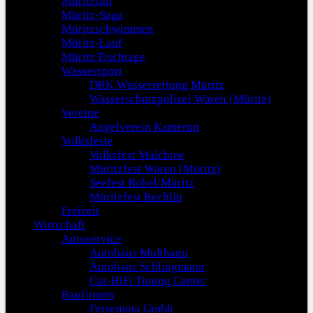
Müritzsail
Müritz-Saga
Müritzschwimmen
Müritz-Lauf
Müritz Fischtage
Wassersport
DRK Wasserrettung Müritz
Wasserschutzpolizei Waren (Müritz)
Vereine
Angelverein Kamerun
Volksfeste
Volksfest Malchow
Müritzfest Waren (Müritz)
Seefest Röbel/Müritz
Müritzfest Rechlin
Freizeit
Wirtschaft
Autoservice
Autohaus Multhaup
Autohaus Schlingmann
Car-HiFi Tuning Center
Baufirmen
Fersemota Gmbh