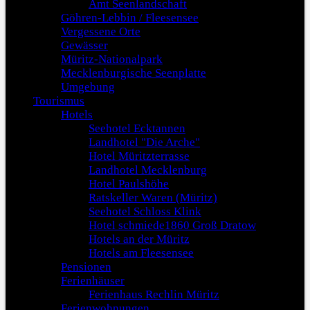
Amt Seenlandschaft
Göhren-Lebbin / Fleesensee
Vergessene Orte
Gewässer
Müritz-Nationalpark
Mecklenburgische Seenplatte
Umgebung
Tourismus
Hotels
Seehotel Ecktannen
Landhotel "Die Arche"
Hotel Müritzterrasse
Landhotel Mecklenburg
Hotel Paulshöhe
Ratskeller Waren (Müritz)
Seehotel Schloss Klink
Hotel schmiede1860 Groß Dratow
Hotels an der Müritz
Hotels am Fleesensee
Pensionen
Ferienhäuser
Ferienhaus Rechlin Müritz
Ferienwohnungen