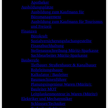
Apotheker
Ausbildungsplätze
Ausbildung zum Kaufmann für
Büromanagement
Ausbildung zum Kaufmann für Tourismus
und Freizeit
Finanzen
Bürokraft
Sozialversicherungsfachangestellte
Finanzbuchhaltung
Stellenausschreibung Müritz-Sparkasse
Sachbearbeiter Müritz-Sparkasse
Bauberufe
Tiefbauer, Straßenbauer & Kanalbauer
Rohrleitungsbauer
Kalkulator / Bauleiter
Baumaschinenführer
Planungsingenieur Waren (Müritz):
Bauleiter MOT
Leitplankenmonteur in Waren (Müritz)
Elektriker und Mechatroniker
Schlosser/Techniker