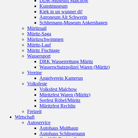
DDR-Museum Malchow
Kunstmuseum
Kiek in un wunner di!
Agroneum Alt Schwerin
Schliemann-Museum Ankershagen
Müritzsail
Müritz-Saga
Müritzschwimmen
Müritz-Lauf
Müritz Fischtage
Wassersport
DRK Wasserrettung Müritz
Wasserschutzpolizei Waren (Müritz)
Vereine
Angelverein Kamerun
Volksfeste
Volksfest Malchow
Müritzfest Waren (Müritz)
Seefest Röbel/Müritz
Müritzfest Rechlin
Freizeit
Wirtschaft
Autoservice
Autohaus Multhaup
Autohaus Schlingmann