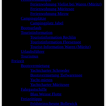
Ferienwohnung Vielist bei Waren (Müritz)
Ferienwohnung Müritzsee
Ferienwohnung Mirow
Campingplätze
Campingplatz Jabel
Bootsurlaub
Touristinformation
Touristinformation Rechlin
Touristinformation Fleesensee
Tourist-Information Waren (Müritz)
Urlaubsführer
Tourismus
Freizeit
Bootsvermietung
Yachtcharter Schroeder
Bootsvermietung Tiefwarensee
Yacht-mieten
Yachtcharter Müritzsee
Fahrgastschiffe
Blau Weisse Flotte
Freizeittipps
Feldsteinscheune Bollewick