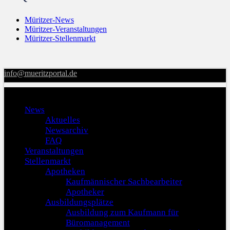
Müritzer-News
Müritzer-Veranstaltungen
Müritzer-Stellenmarkt
info@mueritzportal.de
Menu
News
Aktuelles
Newsarchiv
FAQ
Veranstaltungen
Stellenmarkt
Apotheken
Kaufmännischer Sachbearbeiter
Apotheker
Ausbildungsplätze
Ausbildung zum Kaufmann für
Büromanagement