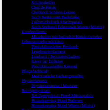
Küchenhelfer
Chef de Partie
Chefkoch Schloss Leizen
Koch Restaurant Paulshöhe
Frühstückskoch Müritzpalais
Koch Seehotel Ecktannen Waren (Müritz)
Kundendienst
Mitarbeiter telefonischer Kundenservice
Lebensmittelproduktion
Produktionsleiter Freiland-
Legehennenfarmen
Landwirt / Servicetechniker
Käser für Hofkäse
Produktionshelfer Käserei
Pflegefachkraft
Medizinische Fachangestellte
Physiotherapie
Physiotherapeut / Masseur
Reinigungskraft
Reinigungskraft Hotel Müritzpalais
Housekeeping Hotel Federow
Housekeeping Hotel Waren (Müritz)