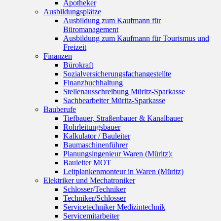
Apotheker
Ausbildungsplätze
Ausbildung zum Kaufmann für
Büromanagement
Ausbildung zum Kaufmann für Tourismus und
Freizeit
Finanzen
Bürokraft
Sozialversicherungsfachangestellte
Finanzbuchhaltung
Stellenausschreibung Müritz-Sparkasse
Sachbearbeiter Müritz-Sparkasse
Bauberufe
Tiefbauer, Straßenbauer & Kanalbauer
Rohrleitungsbauer
Kalkulator / Bauleiter
Baumaschinenführer
Planungsingenieur Waren (Müritz):
Bauleiter MOT
Leitplankenmonteur in Waren (Müritz)
Elektriker und Mechatroniker
Schlosser/Techniker
Techniker/Schlosser
Servicetechniker Medizintechnik
Servicemitarbeiter