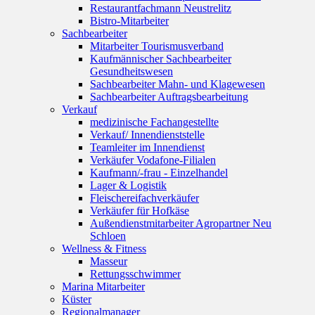
Restaurantfachmann Neustrelitz
Bistro-Mitarbeiter
Sachbearbeiter
Mitarbeiter Tourismusverband
Kaufmännischer Sachbearbeiter
Gesundheitswesen
Sachbearbeiter Mahn- und Klagewesen
Sachbearbeiter Auftragsbearbeitung
Verkauf
medizinische Fachangestellte
Verkauf/ Innendienststelle
Teamleiter im Innendienst
Verkäufer Vodafone-Filialen
Kaufmann/-frau - Einzelhandel
Lager & Logistik
Fleischereifachverkäufer
Verkäufer für Hofkäse
Außendienstmitarbeiter Agropartner Neu
Schloen
Wellness & Fitness
Masseur
Rettungsschwimmer
Marina Mitarbeiter
Küster
Regionalmanager