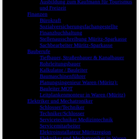
Ausbildung zum Kaufmann für Tourismus
und Freizeit
Finanzen
Bürokraft
Sozialversicherungsfachangestellte
Finanzbuchhaltung
Stellenausschreibung Müritz-Sparkasse
Sachbearbeiter Müritz-Sparkasse
Bauberufe
Tiefbauer, Straßenbauer & Kanalbauer
Rohrleitungsbauer
Kalkulator / Bauleiter
Baumaschinenführer
Planungsingenieur Waren (Müritz):
Bauleiter MOT
Leitplankenmonteur in Waren (Müritz)
Elektriker und Mechatroniker
Schlosser/Techniker
Techniker/Schlosser
Servicetechniker Medizintechnik
Servicemitarbeiter
Elektroinstallateur Müritzregion
Elektriker und Mechatroniker in Waren