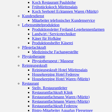
Koch Restaurant Paulshöhe
Frühstückskoch Müritzpalais
Koch Seehotel Ecktannen Waren (Müritz)
Kundendienst
Mitarbeiter telefonischer Kundenservice
Lebensmittelproduktion
Produktionsleiter Freiland-Legehennenfarmen
Landwirt / Servicetechniker
Käser für Hofkäse
Produktionshelfer Käserei
Pflegefachkraft
Medizinische Fachangestellte
Physiotherapie
Physiotherapeut / Masseur
Reinigungskraft
Reinigungskraft Hotel Müritzpalais
Housekeeping Hotel Federow
Housekeeping Hotel Waren (Müritz)
Restaurant
Stellv. Restaurantleiter
Restaurantfachkraft Klink
Restaurantfachmann Waren (Müritz)
Restaurantfachmann Waren (Müritz)
Restaurantfachkraft Federow
Bistro-Mitarbeiter Aquafun Fleesensee