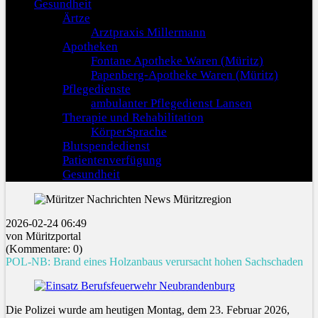
Gesundheit
Ärtze
Arztpraxis Millermann
Apotheken
Fontane Apotheke Waren (Müritz)
Papenberg-Apotheke Waren (Müritz)
Pflegedienste
ambulanter Pflegedienst Lansen
Therapie und Rehabilitation
KörperSprache
Blutspendedienst
Patientenverfügung
Gesundheit
2026-02-24 06:49
von Müritzportal
(Kommentare: 0)
POL-NB: Brand eines Holzanbaus verursacht hohen Sachschaden
Die Polizei wurde am heutigen Montag, dem 23. Februar 2026,