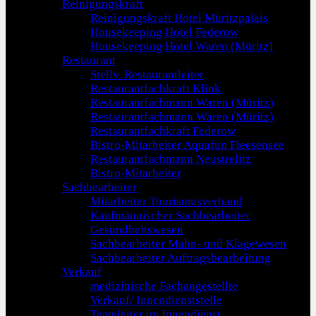
Reinigungskraft
Reinigungskraft Hotel Müritzpalais
Housekeeping Hotel Federow
Housekeeping Hotel Waren (Müritz)
Restaurant
Stellv. Restaurantleiter
Restaurantfachkraft Klink
Restaurantfachmann Waren (Müritz)
Restaurantfachmann Waren (Müritz)
Restaurantfachkraft Federow
Bistro-Mitarbeiter Aquafun Fleesensee
Restaurantfachmann Neustrelitz
Bistro-Mitarbeiter
Sachbearbeiter
Mitarbeiter Tourismusverband
Kaufmännischer Sachbearbeiter
Gesundheitswesen
Sachbearbeiter Mahn- und Klagewesen
Sachbearbeiter Auftragsbearbeitung
Verkauf
medizinische Fachangestellte
Verkauf/ Innendienststelle
Teamleiter im Innendienst