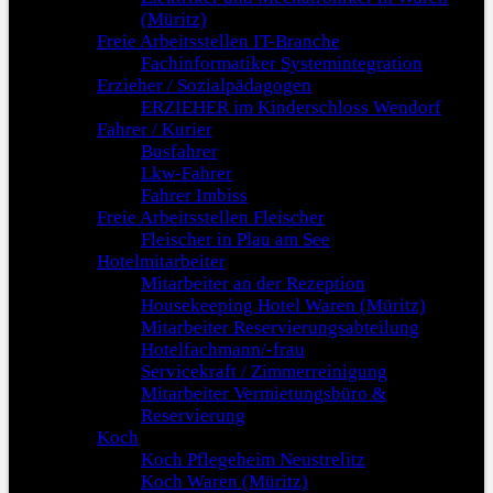
(Müritz)
Freie Arbeitsstellen IT-Branche
Fachinformatiker Systemintegration
Erzieher / Sozialpädagogen
ERZIEHER im Kinderschloss Wendorf
Fahrer / Kurier
Busfahrer
Lkw-Fahrer
Fahrer Imbiss
Freie Arbeitsstellen Fleischer
Fleischer in Plau am See
Hotelmitarbeiter
Mitarbeiter an der Rezeption
Housekeeping Hotel Waren (Müritz)
Mitarbeiter Reservierungsabteilung
Hotelfachmann/-frau
Servicekraft / Zimmerreinigung
Mitarbeiter Vermietungsbüro &
Reservierung
Koch
Koch Pflegeheim Neustrelitz
Koch Waren (Müritz)