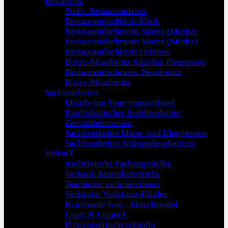
Restaurant
Stellv. Restaurantleiter
Restaurantfachkraft Klink
Restaurantfachmann Waren (Müritz)
Restaurantfachmann Waren (Müritz)
Restaurantfachkraft Federow
Bistro-Mitarbeiter Aquafun Fleesensee
Restaurantfachmann Neustrelitz
Bistro-Mitarbeiter
Sachbearbeiter
Mitarbeiter Tourismusverband
Kaufmännischer Sachbearbeiter
Gesundheitswesen
Sachbearbeiter Mahn- und Klagewesen
Sachbearbeiter Auftragsbearbeitung
Verkauf
medizinische Fachangestellte
Verkauf/ Innendienststelle
Teamleiter im Innendienst
Verkäufer Vodafone-Filialen
Kaufmann/-frau - Einzelhandel
Lager & Logistik
Fleischereifachverkäufer