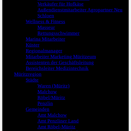
Verkäufer für Hofkäse
Außendienstmitarbeiter Agropartner Neu
Schloen
Wellness & Fitness
Masseur
Rettungsschwimmer
Marina Mitarbeiter
Küster
Regionalmanager
Mitarbeiter Marketing Müritzeum
Assistenten der Geschäftsleitung
Bereichsleiter Medizintechnik
Müritzregion
Städte
Waren (Müritz)
Malchow
Röbel/Müritz
Penzlin
Gemeinden
Amt Malchow
Amt Penzliner Land
Amt Röbel-Müritz