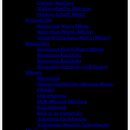
Eishalle Malchow
Stadtwindmühle Malchow
Outdoor-Urlaub Müritz
Freizeittreffs
Bürgersaal Waren Müritz
Rotes Haus Waren (Müritz)
Schmetterlingshaus Waren (Müritz)
Restaurants
Restaurant Moritz Waren Müritz
Restaurant Ratskeller
Restaurant Paulshöhe
Restaurant Schmiede Groß Dratow
Museen
Müritzeum
Stadtgeschichtliches Museum Waren
(Müritz)
Orgelmuseum
DDR-Museum Malchow
Kunstmuseum
Kiek in un wunner di!
Agroneum Alt Schwerin
Schliemann-Museum Ankershagen