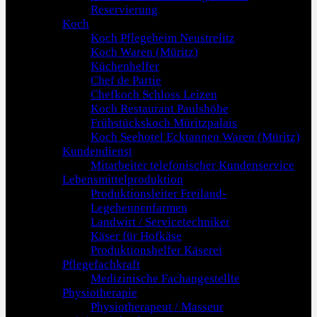
Reservierung
Koch
Koch Pflegeheim Neustrelitz
Koch Waren (Müritz)
Küchenhelfer
Chef de Partie
Chefkoch Schloss Leizen
Koch Restaurant Paulshöhe
Frühstückskoch Müritzpalais
Koch Seehotel Ecktannen Waren (Müritz)
Kundendienst
Mitarbeiter telefonischer Kundenservice
Lebensmittelproduktion
Produktionsleiter Freiland-
Legehennenfarmen
Landwirt / Servicetechniker
Käser für Hofkäse
Produktionshelfer Käserei
Pflegefachkraft
Medizinische Fachangestellte
Physiotherapie
Physiotherapeut / Masseur