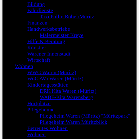
Bildung
Fahrdienste
Taxi Pollin Röbel/Müritz
Finanzen
Handwerksbetriebe
Malermeister Kreye
Hilfe & Beratung
Künstler
Warener Innenstadt
Wirtschaft
Wohnen
WWG Waren (Müritz)
WoGeWa Waren (Müritz)
Kindertagesstätten
DRK Kita Waren (Müritz)
WABE-Kita Warensberg
Hortplätze
Pflegeheime
Pflegeheim Waren (Müritz) "Müritzpark"
Pflegeheim Waren Müritzblick
Betreutes Wohnen
Wohnen