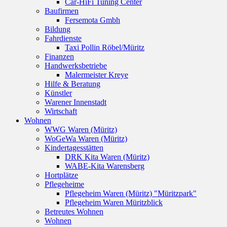
Car-HiFi Tuning Center
Baufirmen
Fersemota Gmbh
Bildung
Fahrdienste
Taxi Pollin Röbel/Müritz
Finanzen
Handwerksbetriebe
Malermeister Kreye
Hilfe & Beratung
Künstler
Warener Innenstadt
Wirtschaft
Wohnen
WWG Waren (Müritz)
WoGeWa Waren (Müritz)
Kindertagesstätten
DRK Kita Waren (Müritz)
WABE-Kita Warensberg
Hortplätze
Pflegeheime
Pflegeheim Waren (Müritz) "Müritzpark"
Pflegeheim Waren Müritzblick
Betreutes Wohnen
Wohnen