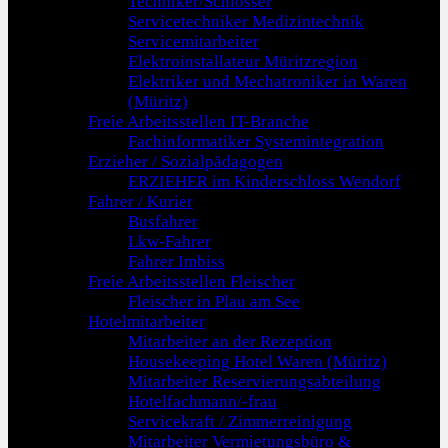
Techniker/Schlosser
Servicetechniker Medizintechnik
Servicemitarbeiter
Elektroinstallateur Müritzregion
Elektriker und Mechatroniker in Waren
(Müritz)
Freie Arbeitsstellen IT-Branche
Fachinformatiker Systemintegration
Erzieher / Sozialpädagogen
ERZIEHER im Kinderschloss Wendorf
Fahrer / Kurier
Busfahrer
Lkw-Fahrer
Fahrer Imbiss
Freie Arbeitsstellen Fleischer
Fleischer in Plau am See
Hotelmitarbeiter
Mitarbeiter an der Rezeption
Housekeeping Hotel Waren (Müritz)
Mitarbeiter Reservierungsabteilung
Hotelfachmann/-frau
Servicekraft / Zimmerreinigung
Mitarbeiter Vermietungsbüro &