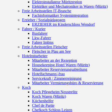
Elektroinstallateur Müritzregion
Elektriker und Mechatroniker in Waren (Müritz)
Freie Arbeitsstellen IT-Branche
Fachinformatiker Systemintegration
Erzieher / Sozialpädagogen
ERZIEHER im Kinderschloss Wendorf
Fahrer / Kurier
Busfahrer
Lkw-Fahrer
Fahrer Imbiss
Freie Arbeitsstellen Fleischer
Fleischer in Plau am See
Hotelmitarbeiter
Mitarbeiter an der Rezeption
Housekeeping Hotel Waren (Müritz)
Mitarbeiter Reservierungsabteilung
Hotelfachmann/-frau
Servicekraft / Zimmerreinigung
Mitarbeiter Vermietungsbüro & Reservierung
Koch
Koch Pflegeheim Neustrelitz
Koch Waren (Müritz)
Küchenhelfer
Chef de Partie
Chefkoch Schloss Leizen