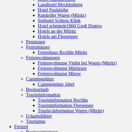
Landhotel Mecklenburg
Hotel Paulshöhe
Ratskeller Waren (Müritz)
Seehotel Schloss Klink
Hotel schmiede1860 Groß Dratow
Hotels an der Müritz
Hotels am Fleesensee
Pensionen
Ferienhäuser
Ferienhaus Rechlin Müritz
Ferienwohnungen
Ferienwohnung Vielist bei Waren (Müritz)
Ferienwohnung Müritzsee
Ferienwohnung Mirow
Campingplätze
Campingplatz Jabel
Bootsurlaub
Touristinformation
Touristinformation Rechlin
Touristinformation Fleesensee
Tourist-Information Waren (Müritz)
Urlaubsführer
Tourismus
Freizeit
Bootsvermietung