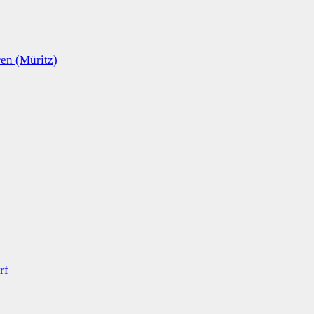
en (Müritz)
rf