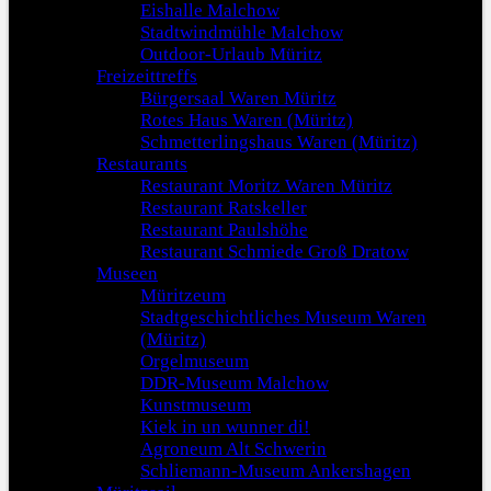
Eishalle Malchow
Stadtwindmühle Malchow
Outdoor-Urlaub Müritz
Freizeittreffs
Bürgersaal Waren Müritz
Rotes Haus Waren (Müritz)
Schmetterlingshaus Waren (Müritz)
Restaurants
Restaurant Moritz Waren Müritz
Restaurant Ratskeller
Restaurant Paulshöhe
Restaurant Schmiede Groß Dratow
Museen
Müritzeum
Stadtgeschichtliches Museum Waren
(Müritz)
Orgelmuseum
DDR-Museum Malchow
Kunstmuseum
Kiek in un wunner di!
Agroneum Alt Schwerin
Schliemann-Museum Ankershagen