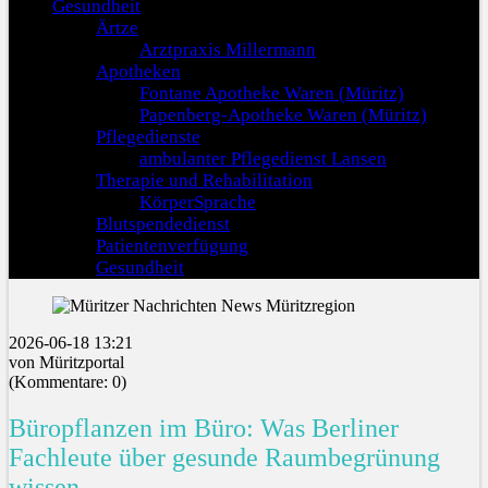
Gesundheit
Ärtze
Arztpraxis Millermann
Apotheken
Fontane Apotheke Waren (Müritz)
Papenberg-Apotheke Waren (Müritz)
Pflegedienste
ambulanter Pflegedienst Lansen
Therapie und Rehabilitation
KörperSprache
Blutspendedienst
Patientenverfügung
Gesundheit
2026-06-18 13:21
von Müritzportal
(Kommentare: 0)
Büropflanzen im Büro: Was Berliner
Fachleute über gesunde Raumbegrünung
wissen