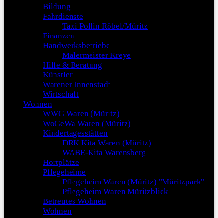
Bildung
Fahrdienste
Taxi Pollin Röbel/Müritz
Finanzen
Handwerksbetriebe
Malermeister Kreye
Hilfe & Beratung
Künstler
Warener Innenstadt
Wirtschaft
Wohnen
WWG Waren (Müritz)
WoGeWa Waren (Müritz)
Kindertagesstätten
DRK Kita Waren (Müritz)
WABE-Kita Warensberg
Hortplätze
Pflegeheime
Pflegeheim Waren (Müritz) "Müritzpark"
Pflegeheim Waren Müritzblick
Betreutes Wohnen
Wohnen