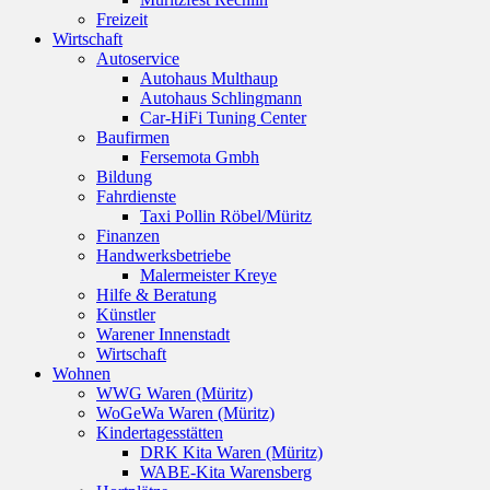
Freizeit
Wirtschaft
Autoservice
Autohaus Multhaup
Autohaus Schlingmann
Car-HiFi Tuning Center
Baufirmen
Fersemota Gmbh
Bildung
Fahrdienste
Taxi Pollin Röbel/Müritz
Finanzen
Handwerksbetriebe
Malermeister Kreye
Hilfe & Beratung
Künstler
Warener Innenstadt
Wirtschaft
Wohnen
WWG Waren (Müritz)
WoGeWa Waren (Müritz)
Kindertagesstätten
DRK Kita Waren (Müritz)
WABE-Kita Warensberg