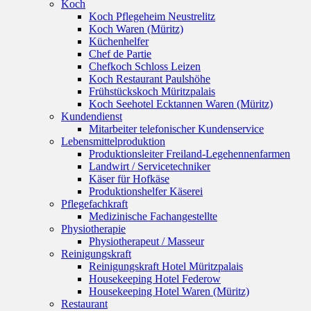
Koch
Koch Pflegeheim Neustrelitz
Koch Waren (Müritz)
Küchenhelfer
Chef de Partie
Chefkoch Schloss Leizen
Koch Restaurant Paulshöhe
Frühstückskoch Müritzpalais
Koch Seehotel Ecktannen Waren (Müritz)
Kundendienst
Mitarbeiter telefonischer Kundenservice
Lebensmittelproduktion
Produktionsleiter Freiland-Legehennenfarmen
Landwirt / Servicetechniker
Käser für Hofkäse
Produktionshelfer Käserei
Pflegefachkraft
Medizinische Fachangestellte
Physiotherapie
Physiotherapeut / Masseur
Reinigungskraft
Reinigungskraft Hotel Müritzpalais
Housekeeping Hotel Federow
Housekeeping Hotel Waren (Müritz)
Restaurant