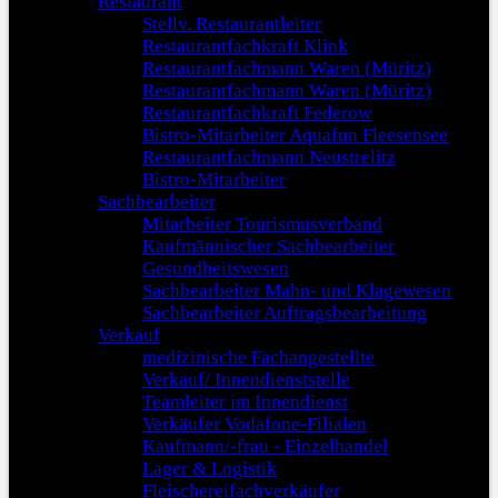
Restaurant
Stellv. Restaurantleiter
Restaurantfachkraft Klink
Restaurantfachmann Waren (Müritz)
Restaurantfachmann Waren (Müritz)
Restaurantfachkraft Federow
Bistro-Mitarbeiter Aquafun Fleesensee
Restaurantfachmann Neustrelitz
Bistro-Mitarbeiter
Sachbearbeiter
Mitarbeiter Tourismusverband
Kaufmännischer Sachbearbeiter
Gesundheitswesen
Sachbearbeiter Mahn- und Klagewesen
Sachbearbeiter Auftragsbearbeitung
Verkauf
medizinische Fachangestellte
Verkauf/ Innendienststelle
Teamleiter im Innendienst
Verkäufer Vodafone-Filialen
Kaufmann/-frau - Einzelhandel
Lager & Logistik
Fleischereifachverkäufer