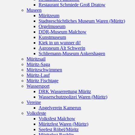
Restaurant Schmiede Groß Dratow
Museen
Müritzeum
Stadtgeschichtliches Museum Waren (Müritz)
Orgelmuseum
DDR-Museum Malchow
Kunstmuseum
Kiek in un wunner di!
Agroneum Alt Schwerin
Schliemann-Museum Ankershagen
Müritzsail
Müritz-Saga
Müritzschwimmen
Müritz-Lauf
Müritz Fischtage
Wassersport
DRK Wasserrettung Müritz
Wasserschutzpolizei Waren (Müritz)
Vereine
Angelverein Kamerun
Volksfeste
Volksfest Malchow
Müritzfest Waren (Müritz)
Seefest Röbel/Müritz
Müritzfest Rechlin