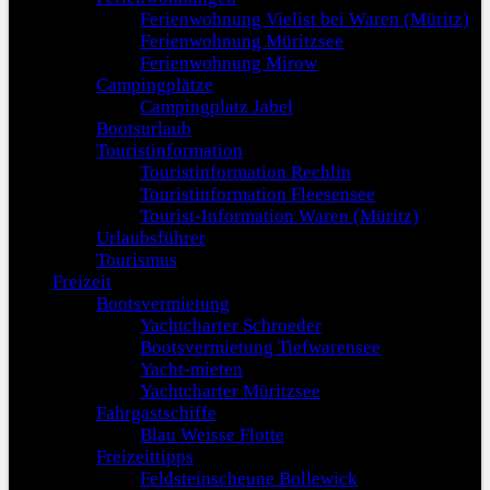
Ferienwohnung Vielist bei Waren (Müritz)
Ferienwohnung Müritzsee
Ferienwohnung Mirow
Campingplätze
Campingplatz Jabel
Bootsurlaub
Touristinformation
Touristinformation Rechlin
Touristinformation Fleesensee
Tourist-Information Waren (Müritz)
Urlaubsführer
Tourismus
Freizeit
Bootsvermietung
Yachtcharter Schroeder
Bootsvermietung Tiefwarensee
Yacht-mieten
Yachtcharter Müritzsee
Fahrgastschiffe
Blau Weisse Flotte
Freizeittipps
Feldsteinscheune Bollewick