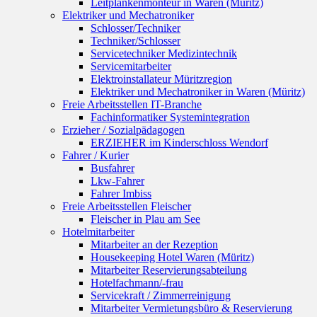
Leitplankenmonteur in Waren (Müritz)
Elektriker und Mechatroniker
Schlosser/Techniker
Techniker/Schlosser
Servicetechniker Medizintechnik
Servicemitarbeiter
Elektroinstallateur Müritzregion
Elektriker und Mechatroniker in Waren (Müritz)
Freie Arbeitsstellen IT-Branche
Fachinformatiker Systemintegration
Erzieher / Sozialpädagogen
ERZIEHER im Kinderschloss Wendorf
Fahrer / Kurier
Busfahrer
Lkw-Fahrer
Fahrer Imbiss
Freie Arbeitsstellen Fleischer
Fleischer in Plau am See
Hotelmitarbeiter
Mitarbeiter an der Rezeption
Housekeeping Hotel Waren (Müritz)
Mitarbeiter Reservierungsabteilung
Hotelfachmann/-frau
Servicekraft / Zimmerreinigung
Mitarbeiter Vermietungsbüro & Reservierung