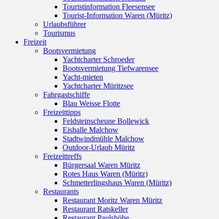
Touristinformation Fleesensee
Tourist-Information Waren (Müritz)
Urlaubsführer
Tourismus
Freizeit
Bootsvermietung
Yachtcharter Schroeder
Bootsvermietung Tiefwarensee
Yacht-mieten
Yachtcharter Müritzsee
Fahrgastschiffe
Blau Weisse Flotte
Freizeittipps
Feldsteinscheune Bollewick
Eishalle Malchow
Stadtwindmühle Malchow
Outdoor-Urlaub Müritz
Freizeittreffs
Bürgersaal Waren Müritz
Rotes Haus Waren (Müritz)
Schmetterlingshaus Waren (Müritz)
Restaurants
Restaurant Moritz Waren Müritz
Restaurant Ratskeller
Restaurant Paulshöhe