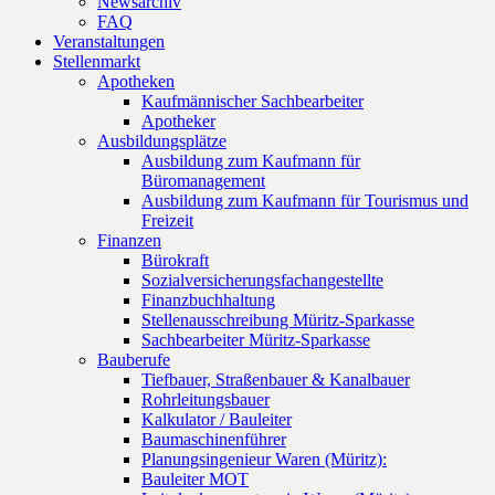
Newsarchiv
FAQ
Veranstaltungen
Stellenmarkt
Apotheken
Kaufmännischer Sachbearbeiter
Apotheker
Ausbildungsplätze
Ausbildung zum Kaufmann für
Büromanagement
Ausbildung zum Kaufmann für Tourismus und
Freizeit
Finanzen
Bürokraft
Sozialversicherungsfachangestellte
Finanzbuchhaltung
Stellenausschreibung Müritz-Sparkasse
Sachbearbeiter Müritz-Sparkasse
Bauberufe
Tiefbauer, Straßenbauer & Kanalbauer
Rohrleitungsbauer
Kalkulator / Bauleiter
Baumaschinenführer
Planungsingenieur Waren (Müritz):
Bauleiter MOT