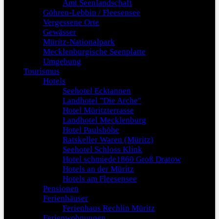
Amt Seenlandschaft
Göhren-Lebbin / Fleesensee
Vergessene Orte
Gewässer
Müritz-Nationalpark
Mecklenburgische Seenplatte
Umgebung
Tourismus
Hotels
Seehotel Ecktannen
Landhotel "Die Arche"
Hotel Müritzterrasse
Landhotel Mecklenburg
Hotel Paulshöhe
Ratskeller Waren (Müritz)
Seehotel Schloss Klink
Hotel schmiede1860 Groß Dratow
Hotels an der Müritz
Hotels am Fleesensee
Pensionen
Ferienhäuser
Ferienhaus Rechlin Müritz
Ferienwohnungen