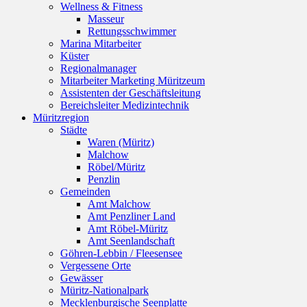
Wellness & Fitness
Masseur
Rettungsschwimmer
Marina Mitarbeiter
Küster
Regionalmanager
Mitarbeiter Marketing Müritzeum
Assistenten der Geschäftsleitung
Bereichsleiter Medizintechnik
Müritzregion
Städte
Waren (Müritz)
Malchow
Röbel/Müritz
Penzlin
Gemeinden
Amt Malchow
Amt Penzliner Land
Amt Röbel-Müritz
Amt Seenlandschaft
Göhren-Lebbin / Fleesensee
Vergessene Orte
Gewässer
Müritz-Nationalpark
Mecklenburgische Seenplatte