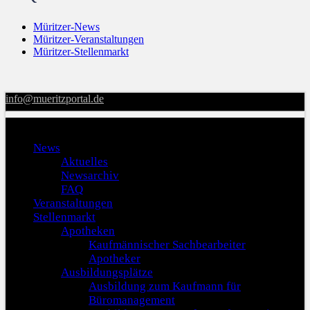
Müritzer-News
Müritzer-Veranstaltungen
Müritzer-Stellenmarkt
info@mueritzportal.de
Menu
News
Aktuelles
Newsarchiv
FAQ
Veranstaltungen
Stellenmarkt
Apotheken
Kaufmännischer Sachbearbeiter
Apotheker
Ausbildungsplätze
Ausbildung zum Kaufmann für
Büromanagement