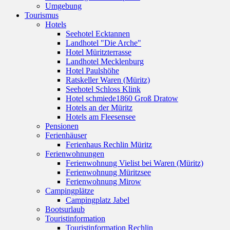
Umgebung
Tourismus
Hotels
Seehotel Ecktannen
Landhotel "Die Arche"
Hotel Müritzterrasse
Landhotel Mecklenburg
Hotel Paulshöhe
Ratskeller Waren (Müritz)
Seehotel Schloss Klink
Hotel schmiede1860 Groß Dratow
Hotels an der Müritz
Hotels am Fleesensee
Pensionen
Ferienhäuser
Ferienhaus Rechlin Müritz
Ferienwohnungen
Ferienwohnung Vielist bei Waren (Müritz)
Ferienwohnung Müritzsee
Ferienwohnung Mirow
Campingplätze
Campingplatz Jabel
Bootsurlaub
Touristinformation
Touristinformation Rechlin