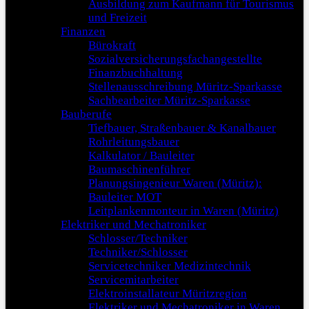
Ausbildung zum Kaufmann für Tourismus
und Freizeit
Finanzen
Bürokraft
Sozialversicherungsfachangestellte
Finanzbuchhaltung
Stellenausschreibung Müritz-Sparkasse
Sachbearbeiter Müritz-Sparkasse
Bauberufe
Tiefbauer, Straßenbauer & Kanalbauer
Rohrleitungsbauer
Kalkulator / Bauleiter
Baumaschinenführer
Planungsingenieur Waren (Müritz):
Bauleiter MOT
Leitplankenmonteur in Waren (Müritz)
Elektriker und Mechatroniker
Schlosser/Techniker
Techniker/Schlosser
Servicetechniker Medizintechnik
Servicemitarbeiter
Elektroinstallateur Müritzregion
Elektriker und Mechatroniker in Waren