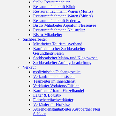
Stellv. Restaurantleiter
Restaurantfachkraft Klink
Restaurantfachmann Waren (Müritz)
Restaurantfachmann Waren (Müritz)
Restaurantfachkraft Federow
Bistro-Mitarbeiter Aquafun Fleesensee
Restaurantfachmann Neustrelitz
Bistro-Mitarbeiter
Sachbearbeiter
Mitarbeiter Tourismusverband
Kaufmännischer Sachbearbeiter
Gesundheitswesen
Sachbearbeiter Mahn- und Klagewesen
Sachbearbeiter Auftragsbearbeitung
Verkauf
medizinische Fachangestellte
Verkauf/ Innendienststelle
Teamleiter im Innendienst
Verkäufer Vodafone-Filialen
Kaufmann/-frau - Einzelhandel
Lager & Logistik
Fleischereifachverkäufer
Verkäufer für Hofkäse
Außendienstmitarbeiter Agropartner Neu
Schloen