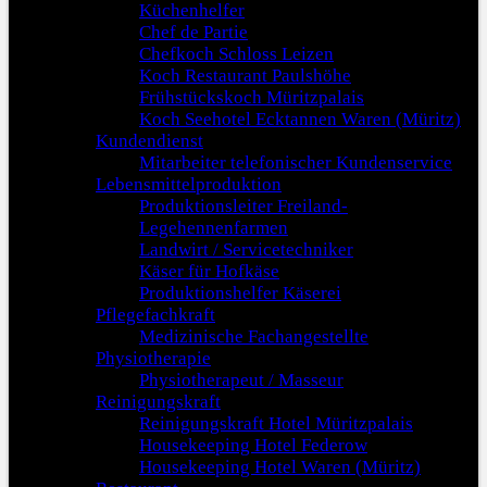
Küchenhelfer
Chef de Partie
Chefkoch Schloss Leizen
Koch Restaurant Paulshöhe
Frühstückskoch Müritzpalais
Koch Seehotel Ecktannen Waren (Müritz)
Kundendienst
Mitarbeiter telefonischer Kundenservice
Lebensmittelproduktion
Produktionsleiter Freiland-
Legehennenfarmen
Landwirt / Servicetechniker
Käser für Hofkäse
Produktionshelfer Käserei
Pflegefachkraft
Medizinische Fachangestellte
Physiotherapie
Physiotherapeut / Masseur
Reinigungskraft
Reinigungskraft Hotel Müritzpalais
Housekeeping Hotel Federow
Housekeeping Hotel Waren (Müritz)