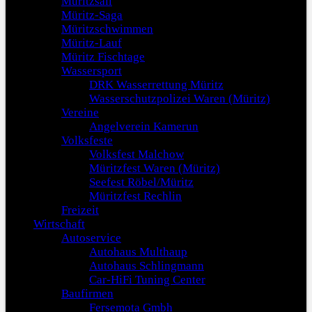
Müritzsail
Müritz-Saga
Müritzschwimmen
Müritz-Lauf
Müritz Fischtage
Wassersport
DRK Wasserrettung Müritz
Wasserschutzpolizei Waren (Müritz)
Vereine
Angelverein Kamerun
Volksfeste
Volksfest Malchow
Müritzfest Waren (Müritz)
Seefest Röbel/Müritz
Müritzfest Rechlin
Freizeit
Wirtschaft
Autoservice
Autohaus Multhaup
Autohaus Schlingmann
Car-HiFi Tuning Center
Baufirmen
Fersemota Gmbh