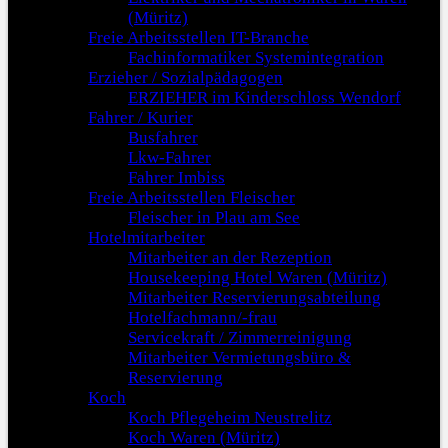
(Müritz)
Freie Arbeitsstellen IT-Branche
Fachinformatiker Systemintegration
Erzieher / Sozialpädagogen
ERZIEHER im Kinderschloss Wendorf
Fahrer / Kurier
Busfahrer
Lkw-Fahrer
Fahrer Imbiss
Freie Arbeitsstellen Fleischer
Fleischer in Plau am See
Hotelmitarbeiter
Mitarbeiter an der Rezeption
Housekeeping Hotel Waren (Müritz)
Mitarbeiter Reservierungsabteilung
Hotelfachmann/-frau
Servicekraft / Zimmerreinigung
Mitarbeiter Vermietungsbüro &
Reservierung
Koch
Koch Pflegeheim Neustrelitz
Koch Waren (Müritz)