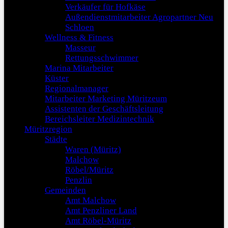
Verkäufer für Hofkäse
Außendienstmitarbeiter Agropartner Neu
Schloen
Wellness & Fitness
Masseur
Rettungsschwimmer
Marina Mitarbeiter
Küster
Regionalmanager
Mitarbeiter Marketing Müritzeum
Assistenten der Geschäftsleitung
Bereichsleiter Medizintechnik
Müritzregion
Städte
Waren (Müritz)
Malchow
Röbel/Müritz
Penzlin
Gemeinden
Amt Malchow
Amt Penzliner Land
Amt Röbel-Müritz