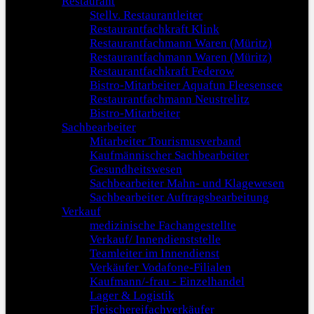
Restaurant
Stellv. Restaurantleiter
Restaurantfachkraft Klink
Restaurantfachmann Waren (Müritz)
Restaurantfachmann Waren (Müritz)
Restaurantfachkraft Federow
Bistro-Mitarbeiter Aquafun Fleesensee
Restaurantfachmann Neustrelitz
Bistro-Mitarbeiter
Sachbearbeiter
Mitarbeiter Tourismusverband
Kaufmännischer Sachbearbeiter
Gesundheitswesen
Sachbearbeiter Mahn- und Klagewesen
Sachbearbeiter Auftragsbearbeitung
Verkauf
medizinische Fachangestellte
Verkauf/ Innendienststelle
Teamleiter im Innendienst
Verkäufer Vodafone-Filialen
Kaufmann/-frau - Einzelhandel
Lager & Logistik
Fleischereifachverkäufer