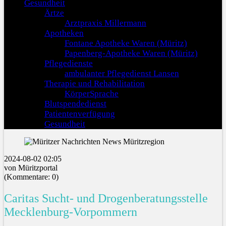
Gesundheit
Ärtze
Arztpraxis Millermann
Apotheken
Fontane Apotheke Waren (Müritz)
Papenberg-Apotheke Waren (Müritz)
Pflegedienste
ambulanter Pflegedienst Lansen
Therapie und Rehabilitation
KörperSprache
Blutspendedienst
Patientenverfügung
Gesundheit
2024-08-02 02:05
von Müritzportal
(Kommentare: 0)
Caritas Sucht- und Drogenberatungsstelle
Mecklenburg-Vorpommern