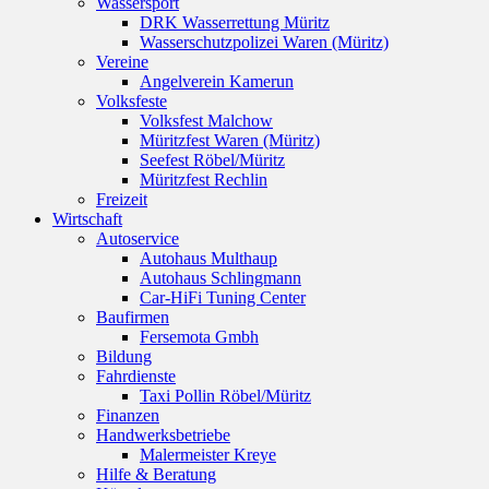
Wassersport
DRK Wasserrettung Müritz
Wasserschutzpolizei Waren (Müritz)
Vereine
Angelverein Kamerun
Volksfeste
Volksfest Malchow
Müritzfest Waren (Müritz)
Seefest Röbel/Müritz
Müritzfest Rechlin
Freizeit
Wirtschaft
Autoservice
Autohaus Multhaup
Autohaus Schlingmann
Car-HiFi Tuning Center
Baufirmen
Fersemota Gmbh
Bildung
Fahrdienste
Taxi Pollin Röbel/Müritz
Finanzen
Handwerksbetriebe
Malermeister Kreye
Hilfe & Beratung