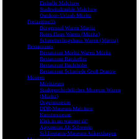
Eishalle Malchow
Stadtwindmühle Malchow
Outdoor-Urlaub Müritz
Freizeittreffs
Bürgersaal Waren Müritz
Rotes Haus Waren (Müritz)
Schmetterlingshaus Waren (Müritz)
Restaurants
Restaurant Moritz Waren Müritz
Restaurant Ratskeller
Restaurant Paulshöhe
Restaurant Schmiede Groß Dratow
Museen
Müritzeum
Stadtgeschichtliches Museum Waren
(Müritz)
Orgelmuseum
DDR-Museum Malchow
Kunstmuseum
Kiek in un wunner di!
Agroneum Alt Schwerin
Schliemann-Museum Ankershagen