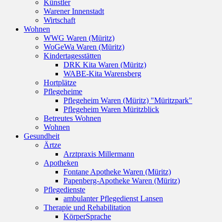
Künstler
Warener Innenstadt
Wirtschaft
Wohnen
WWG Waren (Müritz)
WoGeWa Waren (Müritz)
Kindertagesstätten
DRK Kita Waren (Müritz)
WABE-Kita Warensberg
Hortplätze
Pflegeheime
Pflegeheim Waren (Müritz) "Müritzpark"
Pflegeheim Waren Müritzblick
Betreutes Wohnen
Wohnen
Gesundheit
Ärtze
Arztpraxis Millermann
Apotheken
Fontane Apotheke Waren (Müritz)
Papenberg-Apotheke Waren (Müritz)
Pflegedienste
ambulanter Pflegedienst Lansen
Therapie und Rehabilitation
KörperSprache