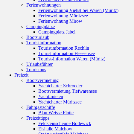
Ferienwohnungen
Ferienwohnung Vielist bei Waren (Müritz)
Ferienwohnung Müritzsee
Ferienwohnung Mirow
Campingplätze
Campingplatz Jabel
Bootsurlaub
Touristinformation
Touristinformation Rechlin
Touristinformation Fleesensee
Tourist-Information Waren (Müritz)
Urlaubsführer
Tourismus
Freizeit
Bootsvermietung
Yachtcharter Schroeder
Bootsvermietung Tiefwarensee
Yacht-mieten
Yachtcharter Müritzsee
Fahrgastschiffe
Blau Weisse Flotte
Freizeittipps
Feldsteinscheune Bollewick
Eishalle Malchow