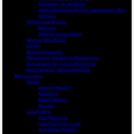
Verkäufer für Hofkäse
Außendienstmitarbeiter Agropartner Neu
Schloen
Wellness & Fitness
Masseur
Rettungsschwimmer
Marina Mitarbeiter
Küster
Regionalmanager
Mitarbeiter Marketing Müritzeum
Assistenten der Geschäftsleitung
Bereichsleiter Medizintechnik
Müritzregion
Städte
Waren (Müritz)
Malchow
Röbel/Müritz
Penzlin
Gemeinden
Amt Malchow
Amt Penzliner Land
Amt Röbel-Müritz