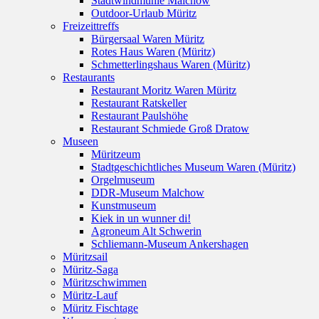
Stadtwindmühle Malchow
Outdoor-Urlaub Müritz
Freizeittreffs
Bürgersaal Waren Müritz
Rotes Haus Waren (Müritz)
Schmetterlingshaus Waren (Müritz)
Restaurants
Restaurant Moritz Waren Müritz
Restaurant Ratskeller
Restaurant Paulshöhe
Restaurant Schmiede Groß Dratow
Museen
Müritzeum
Stadtgeschichtliches Museum Waren (Müritz)
Orgelmuseum
DDR-Museum Malchow
Kunstmuseum
Kiek in un wunner di!
Agroneum Alt Schwerin
Schliemann-Museum Ankershagen
Müritzsail
Müritz-Saga
Müritzschwimmen
Müritz-Lauf
Müritz Fischtage