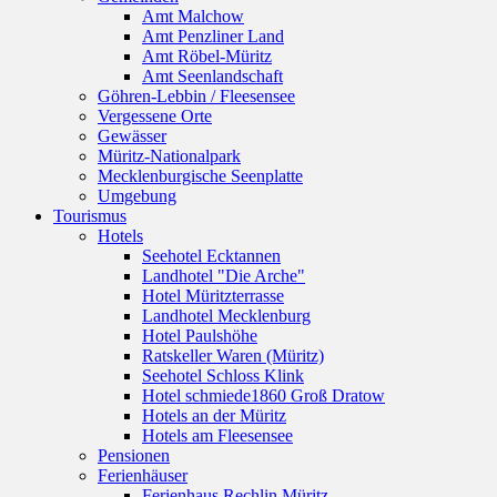
Amt Malchow
Amt Penzliner Land
Amt Röbel-Müritz
Amt Seenlandschaft
Göhren-Lebbin / Fleesensee
Vergessene Orte
Gewässer
Müritz-Nationalpark
Mecklenburgische Seenplatte
Umgebung
Tourismus
Hotels
Seehotel Ecktannen
Landhotel "Die Arche"
Hotel Müritzterrasse
Landhotel Mecklenburg
Hotel Paulshöhe
Ratskeller Waren (Müritz)
Seehotel Schloss Klink
Hotel schmiede1860 Groß Dratow
Hotels an der Müritz
Hotels am Fleesensee
Pensionen
Ferienhäuser
Ferienhaus Rechlin Müritz