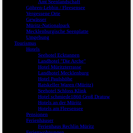
Amt Seenlandschaft
Göhren-Lebbin / Fleesensee
Vergessene Orte
Gewässer
Müritz-Nationalpark
Mecklenburgische Seenplatte
Umgebung
Tourismus
Hotels
Seehotel Ecktannen
Landhotel "Die Arche"
Hotel Müritzterrasse
Landhotel Mecklenburg
Hotel Paulshöhe
Ratskeller Waren (Müritz)
Seehotel Schloss Klink
Hotel schmiede1860 Groß Dratow
Hotels an der Müritz
Hotels am Fleesensee
Pensionen
Ferienhäuser
Ferienhaus Rechlin Müritz
Ferienwohnungen