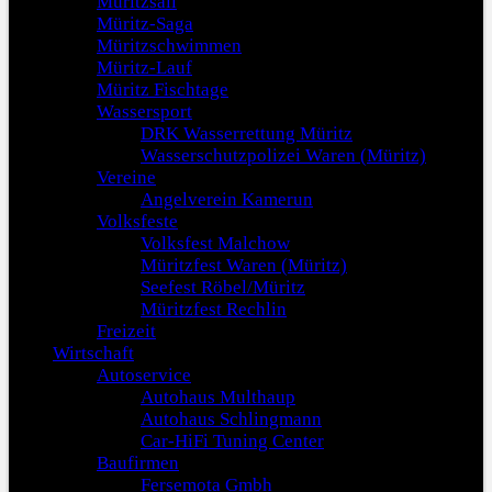
Müritzsail
Müritz-Saga
Müritzschwimmen
Müritz-Lauf
Müritz Fischtage
Wassersport
DRK Wasserrettung Müritz
Wasserschutzpolizei Waren (Müritz)
Vereine
Angelverein Kamerun
Volksfeste
Volksfest Malchow
Müritzfest Waren (Müritz)
Seefest Röbel/Müritz
Müritzfest Rechlin
Freizeit
Wirtschaft
Autoservice
Autohaus Multhaup
Autohaus Schlingmann
Car-HiFi Tuning Center
Baufirmen
Fersemota Gmbh