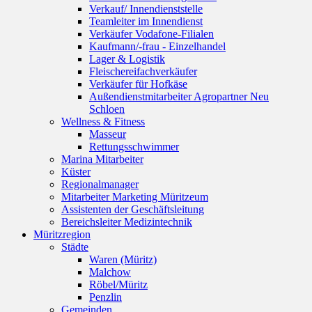
Verkauf/ Innendienststelle
Teamleiter im Innendienst
Verkäufer Vodafone-Filialen
Kaufmann/-frau - Einzelhandel
Lager & Logistik
Fleischereifachverkäufer
Verkäufer für Hofkäse
Außendienstmitarbeiter Agropartner Neu
Schloen
Wellness & Fitness
Masseur
Rettungsschwimmer
Marina Mitarbeiter
Küster
Regionalmanager
Mitarbeiter Marketing Müritzeum
Assistenten der Geschäftsleitung
Bereichsleiter Medizintechnik
Müritzregion
Städte
Waren (Müritz)
Malchow
Röbel/Müritz
Penzlin
Gemeinden