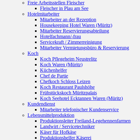
Freie Arbeitsstellen Fleischer
Fleischer in Plau am See
Hotelmitarbeiter
Mitarbeiter an der Rezeption
Housekeeping Hotel Waren (Müritz)
Mitarbeiter Reservierungsabteilung
Hotelfachmann/-frau
Servicekraft / Zimmerreinigung
Mitarbeiter Vermietungsbüro & Reservierung
Koch
Koch Pflegeheim Neustrelitz
Koch Waren (Müritz)
Küchenhelfer
Chef de Partie
Chefkoch Schloss Leizen
Koch Restaurant Paulshöhe
Frühstückskoch Müritzpalais
Koch Seehotel Ecktannen Waren (Müritz)
Kundendienst
Mitarbeiter telefonischer Kundenservice
Lebensmittelproduktion
Produktionsleiter Freiland-Legehennenfarmen
Landwirt / Servicetechniker
Käser für Hofkäse
Produktionshelfer Käserei