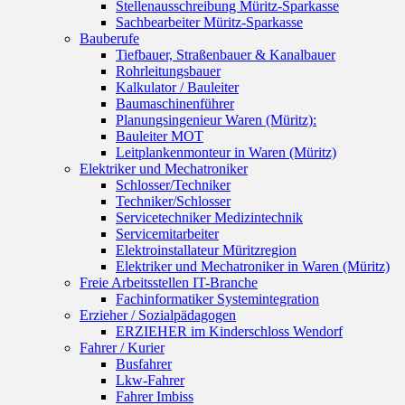
Stellenausschreibung Müritz-Sparkasse
Sachbearbeiter Müritz-Sparkasse
Bauberufe
Tiefbauer, Straßenbauer & Kanalbauer
Rohrleitungsbauer
Kalkulator / Bauleiter
Baumaschinenführer
Planungsingenieur Waren (Müritz):
Bauleiter MOT
Leitplankenmonteur in Waren (Müritz)
Elektriker und Mechatroniker
Schlosser/Techniker
Techniker/Schlosser
Servicetechniker Medizintechnik
Servicemitarbeiter
Elektroinstallateur Müritzregion
Elektriker und Mechatroniker in Waren (Müritz)
Freie Arbeitsstellen IT-Branche
Fachinformatiker Systemintegration
Erzieher / Sozialpädagogen
ERZIEHER im Kinderschloss Wendorf
Fahrer / Kurier
Busfahrer
Lkw-Fahrer
Fahrer Imbiss