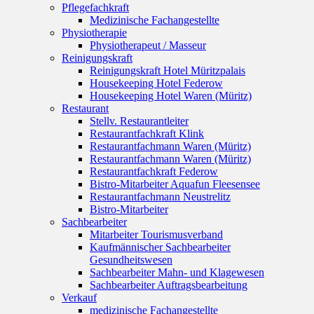
Pflegefachkraft
Medizinische Fachangestellte
Physiotherapie
Physiotherapeut / Masseur
Reinigungskraft
Reinigungskraft Hotel Müritzpalais
Housekeeping Hotel Federow
Housekeeping Hotel Waren (Müritz)
Restaurant
Stellv. Restaurantleiter
Restaurantfachkraft Klink
Restaurantfachmann Waren (Müritz)
Restaurantfachmann Waren (Müritz)
Restaurantfachkraft Federow
Bistro-Mitarbeiter Aquafun Fleesensee
Restaurantfachmann Neustrelitz
Bistro-Mitarbeiter
Sachbearbeiter
Mitarbeiter Tourismusverband
Kaufmännischer Sachbearbeiter
Gesundheitswesen
Sachbearbeiter Mahn- und Klagewesen
Sachbearbeiter Auftragsbearbeitung
Verkauf
medizinische Fachangestellte