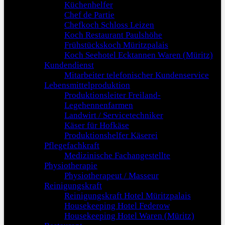
Küchenhelfer
Chef de Partie
Chefkoch Schloss Leizen
Koch Restaurant Paulshöhe
Frühstückskoch Müritzpalais
Koch Seehotel Ecktannen Waren (Müritz)
Kundendienst
Mitarbeiter telefonischer Kundenservice
Lebensmittelproduktion
Produktionsleiter Freiland-
Legehennenfarmen
Landwirt / Servicetechniker
Käser für Hofkäse
Produktionshelfer Käserei
Pflegefachkraft
Medizinische Fachangestellte
Physiotherapie
Physiotherapeut / Masseur
Reinigungskraft
Reinigungskraft Hotel Müritzpalais
Housekeeping Hotel Federow
Housekeeping Hotel Waren (Müritz)