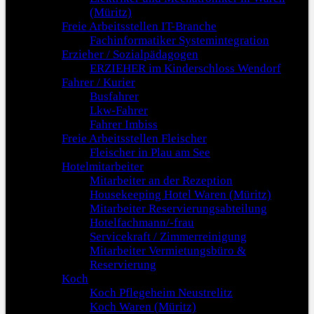
(Müritz)
Freie Arbeitsstellen IT-Branche
Fachinformatiker Systemintegration
Erzieher / Sozialpädagogen
ERZIEHER im Kinderschloss Wendorf
Fahrer / Kurier
Busfahrer
Lkw-Fahrer
Fahrer Imbiss
Freie Arbeitsstellen Fleischer
Fleischer in Plau am See
Hotelmitarbeiter
Mitarbeiter an der Rezeption
Housekeeping Hotel Waren (Müritz)
Mitarbeiter Reservierungsabteilung
Hotelfachmann/-frau
Servicekraft / Zimmerreinigung
Mitarbeiter Vermietungsbüro &
Reservierung
Koch
Koch Pflegeheim Neustrelitz
Koch Waren (Müritz)