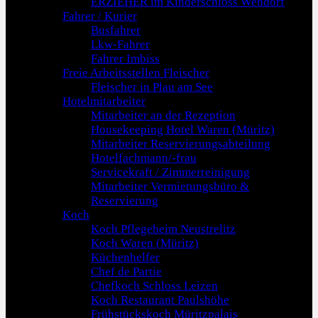
ERZIEHER im Kinderschloss Wendorf
Fahrer / Kurier
Busfahrer
Lkw-Fahrer
Fahrer Imbiss
Freie Arbeitsstellen Fleischer
Fleischer in Plau am See
Hotelmitarbeiter
Mitarbeiter an der Rezeption
Housekeeping Hotel Waren (Müritz)
Mitarbeiter Reservierungsabteilung
Hotelfachmann/-frau
Servicekraft / Zimmerreinigung
Mitarbeiter Vermietungsbüro &
Reservierung
Koch
Koch Pflegeheim Neustrelitz
Koch Waren (Müritz)
Küchenhelfer
Chef de Partie
Chefkoch Schloss Leizen
Koch Restaurant Paulshöhe
Frühstückskoch Müritzpalais