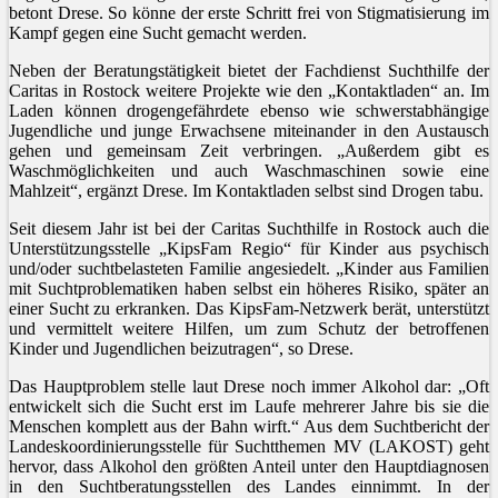
betont Drese. So könne der erste Schritt frei von Stigmatisierung im
Kampf gegen eine Sucht gemacht werden.
Neben der Beratungstätigkeit bietet der Fachdienst Suchthilfe der
Caritas in Rostock weitere Projekte wie den „Kontaktladen“ an. Im
Laden können drogengefährdete ebenso wie schwerstabhängige
Jugendliche und junge Erwachsene miteinander in den Austausch
gehen und gemeinsam Zeit verbringen. „Außerdem gibt es
Waschmöglichkeiten und auch Waschmaschinen sowie eine
Mahlzeit“, ergänzt Drese. Im Kontaktladen selbst sind Drogen tabu.
Seit diesem Jahr ist bei der Caritas Suchthilfe in Rostock auch die
Unterstützungsstelle „KipsFam Regio“ für Kinder aus psychisch
und/oder suchtbelasteten Familie angesiedelt. „Kinder aus Familien
mit Suchtproblematiken haben selbst ein höheres Risiko, später an
einer Sucht zu erkranken. Das KipsFam-Netzwerk berät, unterstützt
und vermittelt weitere Hilfen, um zum Schutz der betroffenen
Kinder und Jugendlichen beizutragen“, so Drese.
Das Hauptproblem stelle laut Drese noch immer Alkohol dar: „Oft
entwickelt sich die Sucht erst im Laufe mehrerer Jahre bis sie die
Menschen komplett aus der Bahn wirft.“ Aus dem Suchtbericht der
Landeskoordinierungsstelle für Suchtthemen MV (LAKOST) geht
hervor, dass Alkohol den größten Anteil unter den Hauptdiagnosen
in den Suchtberatungsstellen des Landes einnimmt. In der