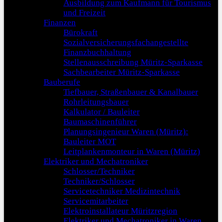
Ausbildung zum Kaufmann für Tourismus
und Freizeit
Finanzen
Bürokraft
Sozialversicherungsfachangestellte
Finanzbuchhaltung
Stellenausschreibung Müritz-Sparkasse
Sachbearbeiter Müritz-Sparkasse
Bauberufe
Tiefbauer, Straßenbauer & Kanalbauer
Rohrleitungsbauer
Kalkulator / Bauleiter
Baumaschinenführer
Planungsingenieur Waren (Müritz):
Bauleiter MOT
Leitplankenmonteur in Waren (Müritz)
Elektriker und Mechatroniker
Schlosser/Techniker
Techniker/Schlosser
Servicetechniker Medizintechnik
Servicemitarbeiter
Elektroinstallateur Müritzregion
Elektriker und Mechatroniker in Waren