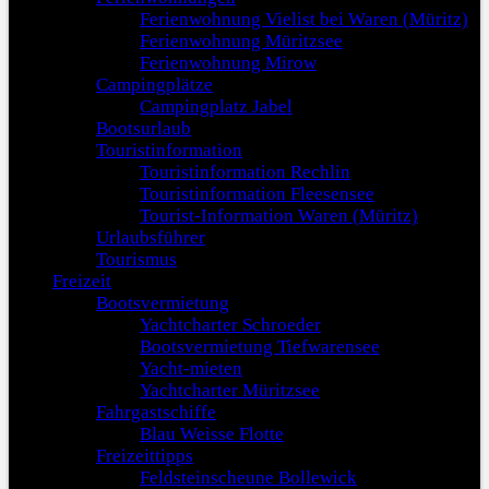
Ferienwohnung Vielist bei Waren (Müritz)
Ferienwohnung Müritzsee
Ferienwohnung Mirow
Campingplätze
Campingplatz Jabel
Bootsurlaub
Touristinformation
Touristinformation Rechlin
Touristinformation Fleesensee
Tourist-Information Waren (Müritz)
Urlaubsführer
Tourismus
Freizeit
Bootsvermietung
Yachtcharter Schroeder
Bootsvermietung Tiefwarensee
Yacht-mieten
Yachtcharter Müritzsee
Fahrgastschiffe
Blau Weisse Flotte
Freizeittipps
Feldsteinscheune Bollewick