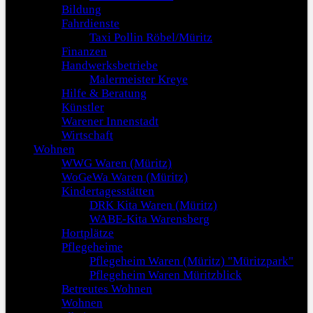
Bildung
Fahrdienste
Taxi Pollin Röbel/Müritz
Finanzen
Handwerksbetriebe
Malermeister Kreye
Hilfe & Beratung
Künstler
Warener Innenstadt
Wirtschaft
Wohnen
WWG Waren (Müritz)
WoGeWa Waren (Müritz)
Kindertagesstätten
DRK Kita Waren (Müritz)
WABE-Kita Warensberg
Hortplätze
Pflegeheime
Pflegeheim Waren (Müritz) "Müritzpark"
Pflegeheim Waren Müritzblick
Betreutes Wohnen
Wohnen