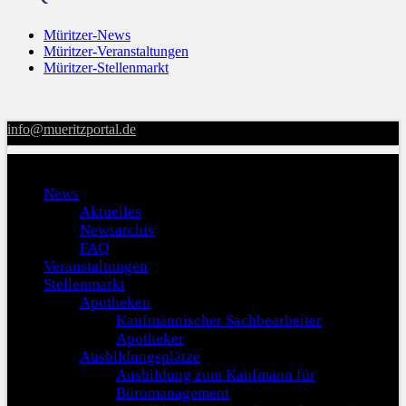
Müritzer-News
Müritzer-Veranstaltungen
Müritzer-Stellenmarkt
info@mueritzportal.de
Menu
News
Aktuelles
Newsarchiv
FAQ
Veranstaltungen
Stellenmarkt
Apotheken
Kaufmännischer Sachbearbeiter
Apotheker
Ausbildungsplätze
Ausbildung zum Kaufmann für
Büromanagement