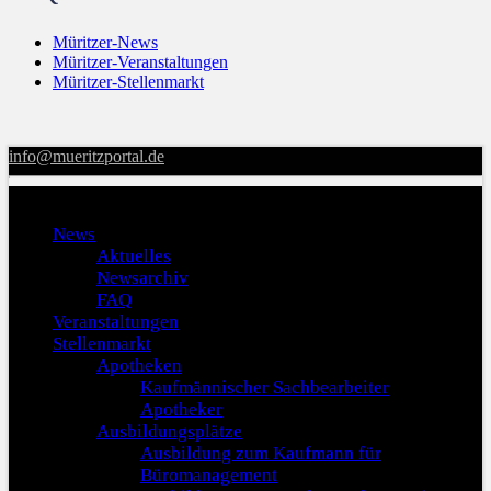
Müritzer-News
Müritzer-Veranstaltungen
Müritzer-Stellenmarkt
info@mueritzportal.de
Menu
News
Aktuelles
Newsarchiv
FAQ
Veranstaltungen
Stellenmarkt
Apotheken
Kaufmännischer Sachbearbeiter
Apotheker
Ausbildungsplätze
Ausbildung zum Kaufmann für
Büromanagement