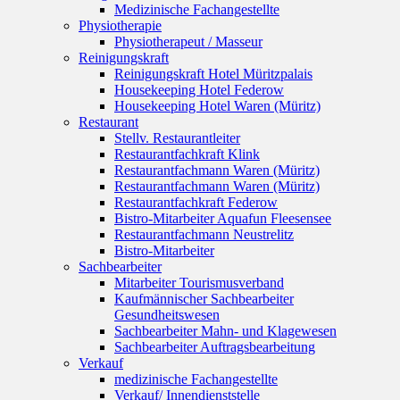
Medizinische Fachangestellte
Physiotherapie
Physiotherapeut / Masseur
Reinigungskraft
Reinigungskraft Hotel Müritzpalais
Housekeeping Hotel Federow
Housekeeping Hotel Waren (Müritz)
Restaurant
Stellv. Restaurantleiter
Restaurantfachkraft Klink
Restaurantfachmann Waren (Müritz)
Restaurantfachmann Waren (Müritz)
Restaurantfachkraft Federow
Bistro-Mitarbeiter Aquafun Fleesensee
Restaurantfachmann Neustrelitz
Bistro-Mitarbeiter
Sachbearbeiter
Mitarbeiter Tourismusverband
Kaufmännischer Sachbearbeiter
Gesundheitswesen
Sachbearbeiter Mahn- und Klagewesen
Sachbearbeiter Auftragsbearbeitung
Verkauf
medizinische Fachangestellte
Verkauf/ Innendienststelle