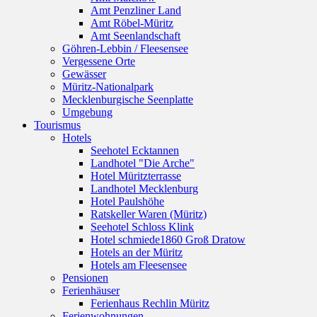
Amt Penzliner Land
Amt Röbel-Müritz
Amt Seenlandschaft
Göhren-Lebbin / Fleesensee
Vergessene Orte
Gewässer
Müritz-Nationalpark
Mecklenburgische Seenplatte
Umgebung
Tourismus
Hotels
Seehotel Ecktannen
Landhotel "Die Arche"
Hotel Müritzterrasse
Landhotel Mecklenburg
Hotel Paulshöhe
Ratskeller Waren (Müritz)
Seehotel Schloss Klink
Hotel schmiede1860 Groß Dratow
Hotels an der Müritz
Hotels am Fleesensee
Pensionen
Ferienhäuser
Ferienhaus Rechlin Müritz
Ferienwohnungen