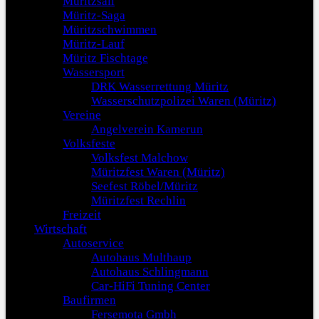
Müritzsail
Müritz-Saga
Müritzschwimmen
Müritz-Lauf
Müritz Fischtage
Wassersport
DRK Wasserrettung Müritz
Wasserschutzpolizei Waren (Müritz)
Vereine
Angelverein Kamerun
Volksfeste
Volksfest Malchow
Müritzfest Waren (Müritz)
Seefest Röbel/Müritz
Müritzfest Rechlin
Freizeit
Wirtschaft
Autoservice
Autohaus Multhaup
Autohaus Schlingmann
Car-HiFi Tuning Center
Baufirmen
Fersemota Gmbh