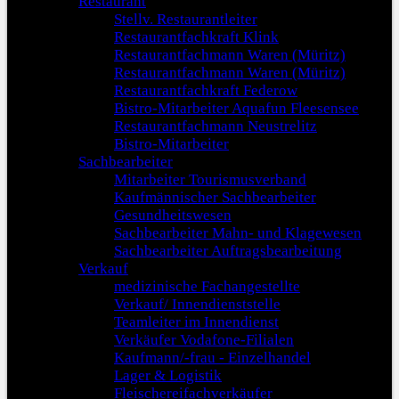
Restaurant
Stellv. Restaurantleiter
Restaurantfachkraft Klink
Restaurantfachmann Waren (Müritz)
Restaurantfachmann Waren (Müritz)
Restaurantfachkraft Federow
Bistro-Mitarbeiter Aquafun Fleesensee
Restaurantfachmann Neustrelitz
Bistro-Mitarbeiter
Sachbearbeiter
Mitarbeiter Tourismusverband
Kaufmännischer Sachbearbeiter
Gesundheitswesen
Sachbearbeiter Mahn- und Klagewesen
Sachbearbeiter Auftragsbearbeitung
Verkauf
medizinische Fachangestellte
Verkauf/ Innendienststelle
Teamleiter im Innendienst
Verkäufer Vodafone-Filialen
Kaufmann/-frau - Einzelhandel
Lager & Logistik
Fleischereifachverkäufer