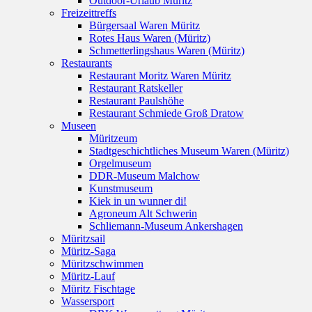
Outdoor-Urlaub Müritz
Freizeittreffs
Bürgersaal Waren Müritz
Rotes Haus Waren (Müritz)
Schmetterlingshaus Waren (Müritz)
Restaurants
Restaurant Moritz Waren Müritz
Restaurant Ratskeller
Restaurant Paulshöhe
Restaurant Schmiede Groß Dratow
Museen
Müritzeum
Stadtgeschichtliches Museum Waren (Müritz)
Orgelmuseum
DDR-Museum Malchow
Kunstmuseum
Kiek in un wunner di!
Agroneum Alt Schwerin
Schliemann-Museum Ankershagen
Müritzsail
Müritz-Saga
Müritzschwimmen
Müritz-Lauf
Müritz Fischtage
Wassersport