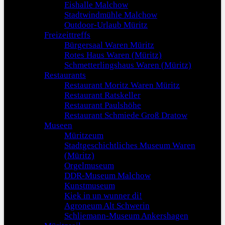
Eishalle Malchow
Stadtwindmühle Malchow
Outdoor-Urlaub Müritz
Freizeittreffs
Bürgersaal Waren Müritz
Rotes Haus Waren (Müritz)
Schmetterlingshaus Waren (Müritz)
Restaurants
Restaurant Moritz Waren Müritz
Restaurant Ratskeller
Restaurant Paulshöhe
Restaurant Schmiede Groß Dratow
Museen
Müritzeum
Stadtgeschichtliches Museum Waren
(Müritz)
Orgelmuseum
DDR-Museum Malchow
Kunstmuseum
Kiek in un wunner di!
Agroneum Alt Schwerin
Schliemann-Museum Ankershagen