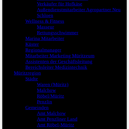
Verkäufer für Hofkäse
Außendienstmitarbeiter Agropartner Neu
Schloen
Wellness & Fitness
Masseur
Rettungsschwimmer
Marina Mitarbeiter
Küster
Regionalmanager
Mitarbeiter Marketing Müritzeum
Assistenten der Geschäftsleitung
Bereichsleiter Medizintechnik
Müritzregion
Städte
Waren (Müritz)
Malchow
Röbel/Müritz
Penzlin
Gemeinden
Amt Malchow
Amt Penzliner Land
Amt Röbel-Müritz