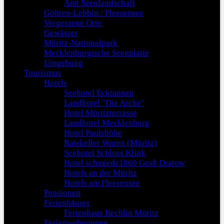
Amt Seenlandschaft
Göhren-Lebbin / Fleesensee
Vergessene Orte
Gewässer
Müritz-Nationalpark
Mecklenburgische Seenplatte
Umgebung
Tourismus
Hotels
Seehotel Ecktannen
Landhotel "Die Arche"
Hotel Müritzterrasse
Landhotel Mecklenburg
Hotel Paulshöhe
Ratskeller Waren (Müritz)
Seehotel Schloss Klink
Hotel schmiede1860 Groß Dratow
Hotels an der Müritz
Hotels am Fleesensee
Pensionen
Ferienhäuser
Ferienhaus Rechlin Müritz
Ferienwohnungen