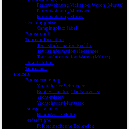
Ferienwohnung Vielist bei Waren (Müritz)
Ferienwohnung Müritzsee
Ferienwohnung Mirow
Campingplätze
Campingplatz Jabel
Bootsurlaub
Touristinformation
Touristinformation Rechlin
Touristinformation Fleesensee
Tourist-Information Waren (Müritz)
Urlaubsführer
Tourismus
Freizeit
Bootsvermietung
Yachtcharter Schroeder
Bootsvermietung Tiefwarensee
Yacht-mieten
Yachtcharter Müritzsee
Fahrgastschiffe
Blau Weisse Flotte
Freizeittipps
Feldsteinscheune Bollewick