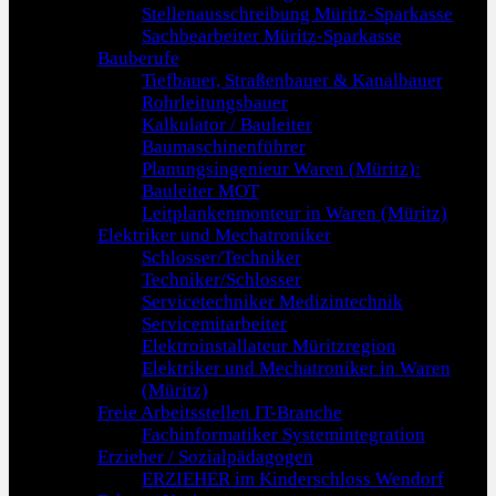
Stellenausschreibung Müritz-Sparkasse
Sachbearbeiter Müritz-Sparkasse
Bauberufe
Tiefbauer, Straßenbauer & Kanalbauer
Rohrleitungsbauer
Kalkulator / Bauleiter
Baumaschinenführer
Planungsingenieur Waren (Müritz):
Bauleiter MOT
Leitplankenmonteur in Waren (Müritz)
Elektriker und Mechatroniker
Schlosser/Techniker
Techniker/Schlosser
Servicetechniker Medizintechnik
Servicemitarbeiter
Elektroinstallateur Müritzregion
Elektriker und Mechatroniker in Waren
(Müritz)
Freie Arbeitsstellen IT-Branche
Fachinformatiker Systemintegration
Erzieher / Sozialpädagogen
ERZIEHER im Kinderschloss Wendorf