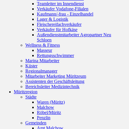
Teamleiter im Innendienst
Verkäufer Vodafone-Filialen
Kaufmann/-frau - Einzelhandel
Lager & Logistik
Fleischereifachverkäufer
Verkäufer für Hofkäse
Außendienstmitarbeiter Agropartner Neu
Schloen
Wellness & Fitness
Masseur
Rettungsschwimmer
Marina Mitarbeiter
Küster
Regionalmanager
Mitarbeiter Marketing Müritzeum
Assistenten der Geschäftsleitung
Bereichsleiter Medizintechnik
Müritzregion
Städte
Waren (Müritz)
Malchow
Röbel/Müritz
Penzlin
Gemeinden
Amt Malchow