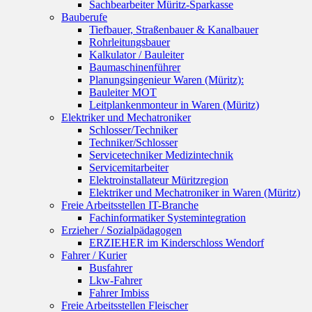
Sachbearbeiter Müritz-Sparkasse
Bauberufe
Tiefbauer, Straßenbauer & Kanalbauer
Rohrleitungsbauer
Kalkulator / Bauleiter
Baumaschinenführer
Planungsingenieur Waren (Müritz):
Bauleiter MOT
Leitplankenmonteur in Waren (Müritz)
Elektriker und Mechatroniker
Schlosser/Techniker
Techniker/Schlosser
Servicetechniker Medizintechnik
Servicemitarbeiter
Elektroinstallateur Müritzregion
Elektriker und Mechatroniker in Waren (Müritz)
Freie Arbeitsstellen IT-Branche
Fachinformatiker Systemintegration
Erzieher / Sozialpädagogen
ERZIEHER im Kinderschloss Wendorf
Fahrer / Kurier
Busfahrer
Lkw-Fahrer
Fahrer Imbiss
Freie Arbeitsstellen Fleischer