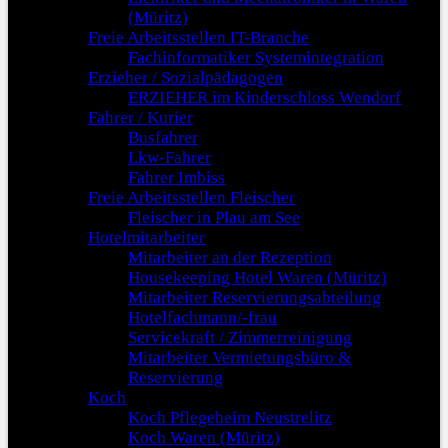
(Müritz)
Freie Arbeitsstellen IT-Branche
Fachinformatiker Systemintegration
Erzieher / Sozialpädagogen
ERZIEHER im Kinderschloss Wendorf
Fahrer / Kurier
Busfahrer
Lkw-Fahrer
Fahrer Imbiss
Freie Arbeitsstellen Fleischer
Fleischer in Plau am See
Hotelmitarbeiter
Mitarbeiter an der Rezeption
Housekeeping Hotel Waren (Müritz)
Mitarbeiter Reservierungsabteilung
Hotelfachmann/-frau
Servicekraft / Zimmerreinigung
Mitarbeiter Vermietungsbüro &
Reservierung
Koch
Koch Pflegeheim Neustrelitz
Koch Waren (Müritz)