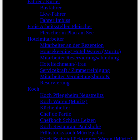
Fahrer / Kurier
Busfahrer
Lkw-Fahrer
Fahrer Imbiss
Freie Arbeitsstellen Fleischer
Fleischer in Plau am See
Hotelmitarbeiter
Mitarbeiter an der Rezeption
Housekeeping Hotel Waren (Müritz)
Mitarbeiter Reservierungsabteilung
Hotelfachmann/-frau
Servicekraft / Zimmerreinigung
Mitarbeiter Vermietungsbüro &
Reservierung
Koch
Koch Pflegeheim Neustrelitz
Koch Waren (Müritz)
Küchenhelfer
Chef de Partie
Chefkoch Schloss Leizen
Koch Restaurant Paulshöhe
Frühstückskoch Müritzpalais
Koch Seehotel Ecktannen Waren (Müritz)