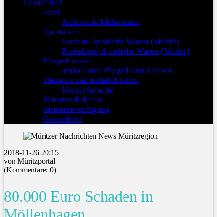
Gesundheit
Ärtze
Arztpraxis Millermann
Apotheken
Fontane Apotheke Waren (Müritz)
Papenberg-Apotheke Waren (Müritz)
Pflegedienste
ambulanter Pflegedienst Lansen
Therapie und Rehabilitation
KörperSprache
Blutspendedienst
Patientenverfügung
Gesundheit
2018-11-26 20:15
von Müritzportal
(Kommentare: 0)
80.000 Euro Schaden in
Möllenhagen