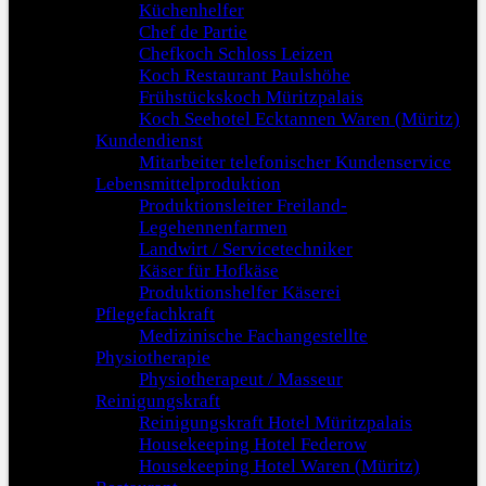
Küchenhelfer
Chef de Partie
Chefkoch Schloss Leizen
Koch Restaurant Paulshöhe
Frühstückskoch Müritzpalais
Koch Seehotel Ecktannen Waren (Müritz)
Kundendienst
Mitarbeiter telefonischer Kundenservice
Lebensmittelproduktion
Produktionsleiter Freiland-
Legehennenfarmen
Landwirt / Servicetechniker
Käser für Hofkäse
Produktionshelfer Käserei
Pflegefachkraft
Medizinische Fachangestellte
Physiotherapie
Physiotherapeut / Masseur
Reinigungskraft
Reinigungskraft Hotel Müritzpalais
Housekeeping Hotel Federow
Housekeeping Hotel Waren (Müritz)