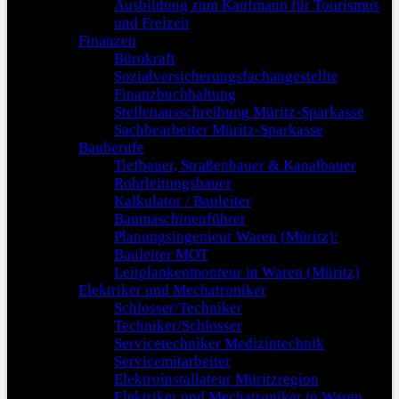
Ausbildung zum Kaufmann für Tourismus
und Freizeit
Finanzen
Bürokraft
Sozialversicherungsfachangestellte
Finanzbuchhaltung
Stellenausschreibung Müritz-Sparkasse
Sachbearbeiter Müritz-Sparkasse
Bauberufe
Tiefbauer, Straßenbauer & Kanalbauer
Rohrleitungsbauer
Kalkulator / Bauleiter
Baumaschinenführer
Planungsingenieur Waren (Müritz):
Bauleiter MOT
Leitplankenmonteur in Waren (Müritz)
Elektriker und Mechatroniker
Schlosser/Techniker
Techniker/Schlosser
Servicetechniker Medizintechnik
Servicemitarbeiter
Elektroinstallateur Müritzregion
Elektriker und Mechatroniker in Waren