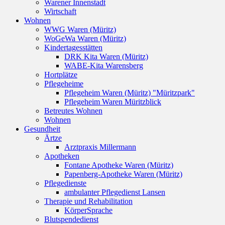
Warener Innenstadt
Wirtschaft
Wohnen
WWG Waren (Müritz)
WoGeWa Waren (Müritz)
Kindertagesstätten
DRK Kita Waren (Müritz)
WABE-Kita Warensberg
Hortplätze
Pflegeheime
Pflegeheim Waren (Müritz) "Müritzpark"
Pflegeheim Waren Müritzblick
Betreutes Wohnen
Wohnen
Gesundheit
Ärtze
Arztpraxis Millermann
Apotheken
Fontane Apotheke Waren (Müritz)
Papenberg-Apotheke Waren (Müritz)
Pflegedienste
ambulanter Pflegedienst Lansen
Therapie und Rehabilitation
KörperSprache
Blutspendedienst