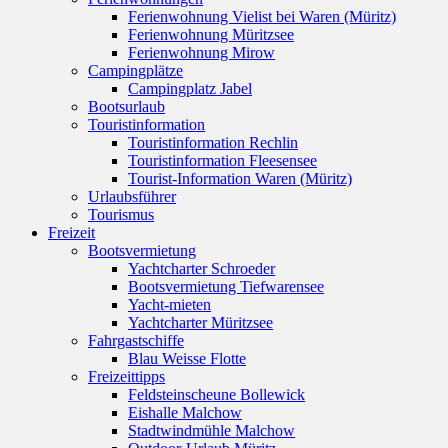
Ferienwohnung Vielist bei Waren (Müritz)
Ferienwohnung Müritzsee
Ferienwohnung Mirow
Campingplätze
Campingplatz Jabel
Bootsurlaub
Touristinformation
Touristinformation Rechlin
Touristinformation Fleesensee
Tourist-Information Waren (Müritz)
Urlaubsführer
Tourismus
Freizeit
Bootsvermietung
Yachtcharter Schroeder
Bootsvermietung Tiefwarensee
Yacht-mieten
Yachtcharter Müritzsee
Fahrgastschiffe
Blau Weisse Flotte
Freizeittipps
Feldsteinscheune Bollewick
Eishalle Malchow
Stadtwindmühle Malchow