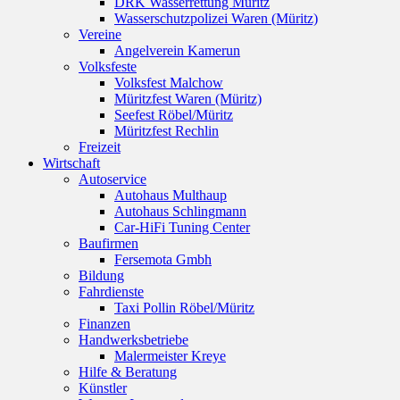
DRK Wasserrettung Müritz
Wasserschutzpolizei Waren (Müritz)
Vereine
Angelverein Kamerun
Volksfeste
Volksfest Malchow
Müritzfest Waren (Müritz)
Seefest Röbel/Müritz
Müritzfest Rechlin
Freizeit
Wirtschaft
Autoservice
Autohaus Multhaup
Autohaus Schlingmann
Car-HiFi Tuning Center
Baufirmen
Fersemota Gmbh
Bildung
Fahrdienste
Taxi Pollin Röbel/Müritz
Finanzen
Handwerksbetriebe
Malermeister Kreye
Hilfe & Beratung
Künstler