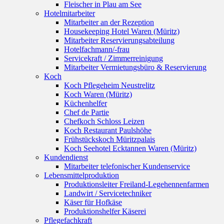
Fleischer in Plau am See
Hotelmitarbeiter
Mitarbeiter an der Rezeption
Housekeeping Hotel Waren (Müritz)
Mitarbeiter Reservierungsabteilung
Hotelfachmann/-frau
Servicekraft / Zimmerreinigung
Mitarbeiter Vermietungsbüro & Reservierung
Koch
Koch Pflegeheim Neustrelitz
Koch Waren (Müritz)
Küchenhelfer
Chef de Partie
Chefkoch Schloss Leizen
Koch Restaurant Paulshöhe
Frühstückskoch Müritzpalais
Koch Seehotel Ecktannen Waren (Müritz)
Kundendienst
Mitarbeiter telefonischer Kundenservice
Lebensmittelproduktion
Produktionsleiter Freiland-Legehennenfarmen
Landwirt / Servicetechniker
Käser für Hofkäse
Produktionshelfer Käserei
Pflegefachkraft