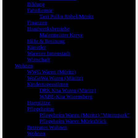
Bildung
Fahrdienste
Taxi Pollin Röbel/Müritz
Finanzen
Handwerksbetriebe
Malermeister Kreye
Hilfe & Beratung
Künstler
Warener Innenstadt
Wirtschaft
Wohnen
WWG Waren (Müritz)
WoGeWa Waren (Müritz)
Kindertagesstätten
DRK Kita Waren (Müritz)
WABE-Kita Warensberg
Hortplätze
Pflegeheime
Pflegeheim Waren (Müritz) "Müritzpark"
Pflegeheim Waren Müritzblick
Betreutes Wohnen
Wohnen