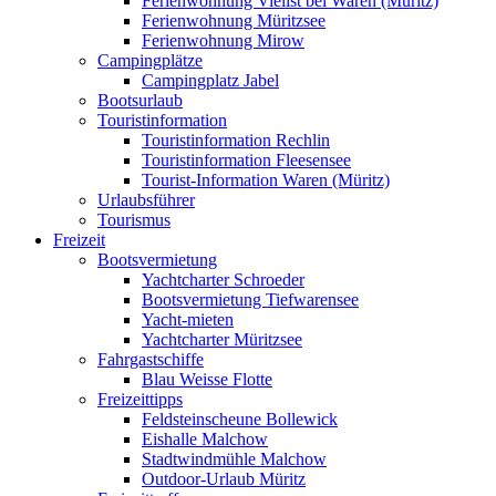
Ferienwohnung Vielist bei Waren (Müritz)
Ferienwohnung Müritzsee
Ferienwohnung Mirow
Campingplätze
Campingplatz Jabel
Bootsurlaub
Touristinformation
Touristinformation Rechlin
Touristinformation Fleesensee
Tourist-Information Waren (Müritz)
Urlaubsführer
Tourismus
Freizeit
Bootsvermietung
Yachtcharter Schroeder
Bootsvermietung Tiefwarensee
Yacht-mieten
Yachtcharter Müritzsee
Fahrgastschiffe
Blau Weisse Flotte
Freizeittipps
Feldsteinscheune Bollewick
Eishalle Malchow
Stadtwindmühle Malchow
Outdoor-Urlaub Müritz