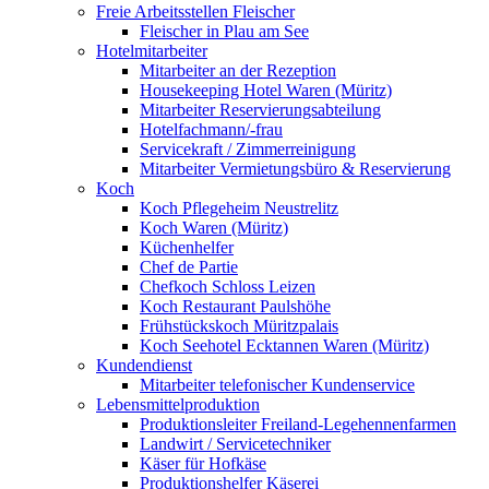
Freie Arbeitsstellen Fleischer
Fleischer in Plau am See
Hotelmitarbeiter
Mitarbeiter an der Rezeption
Housekeeping Hotel Waren (Müritz)
Mitarbeiter Reservierungsabteilung
Hotelfachmann/-frau
Servicekraft / Zimmerreinigung
Mitarbeiter Vermietungsbüro & Reservierung
Koch
Koch Pflegeheim Neustrelitz
Koch Waren (Müritz)
Küchenhelfer
Chef de Partie
Chefkoch Schloss Leizen
Koch Restaurant Paulshöhe
Frühstückskoch Müritzpalais
Koch Seehotel Ecktannen Waren (Müritz)
Kundendienst
Mitarbeiter telefonischer Kundenservice
Lebensmittelproduktion
Produktionsleiter Freiland-Legehennenfarmen
Landwirt / Servicetechniker
Käser für Hofkäse
Produktionshelfer Käserei