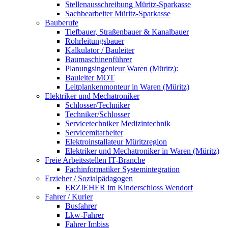
Stellenausschreibung Müritz-Sparkasse
Sachbearbeiter Müritz-Sparkasse
Bauberufe
Tiefbauer, Straßenbauer & Kanalbauer
Rohrleitungsbauer
Kalkulator / Bauleiter
Baumaschinenführer
Planungsingenieur Waren (Müritz):
Bauleiter MOT
Leitplankenmonteur in Waren (Müritz)
Elektriker und Mechatroniker
Schlosser/Techniker
Techniker/Schlosser
Servicetechniker Medizintechnik
Servicemitarbeiter
Elektroinstallateur Müritzregion
Elektriker und Mechatroniker in Waren (Müritz)
Freie Arbeitsstellen IT-Branche
Fachinformatiker Systemintegration
Erzieher / Sozialpädagogen
ERZIEHER im Kinderschloss Wendorf
Fahrer / Kurier
Busfahrer
Lkw-Fahrer
Fahrer Imbiss