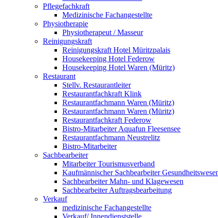
Pflegefachkraft
Medizinische Fachangestellte
Physiotherapie
Physiotherapeut / Masseur
Reinigungskraft
Reinigungskraft Hotel Müritzpalais
Housekeeping Hotel Federow
Housekeeping Hotel Waren (Müritz)
Restaurant
Stellv. Restaurantleiter
Restaurantfachkraft Klink
Restaurantfachmann Waren (Müritz)
Restaurantfachmann Waren (Müritz)
Restaurantfachkraft Federow
Bistro-Mitarbeiter Aquafun Fleesensee
Restaurantfachmann Neustrelitz
Bistro-Mitarbeiter
Sachbearbeiter
Mitarbeiter Tourismusverband
Kaufmännischer Sachbearbeiter Gesundheitswese
Sachbearbeiter Mahn- und Klagewesen
Sachbearbeiter Auftragsbearbeitung
Verkauf
medizinische Fachangestellte
Verkauf/ Innendienststelle