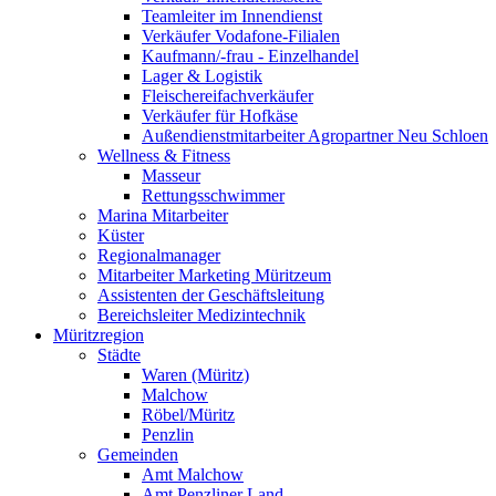
Teamleiter im Innendienst
Verkäufer Vodafone-Filialen
Kaufmann/-frau - Einzelhandel
Lager & Logistik
Fleischereifachverkäufer
Verkäufer für Hofkäse
Außendienstmitarbeiter Agropartner Neu Schloen
Wellness & Fitness
Masseur
Rettungsschwimmer
Marina Mitarbeiter
Küster
Regionalmanager
Mitarbeiter Marketing Müritzeum
Assistenten der Geschäftsleitung
Bereichsleiter Medizintechnik
Müritzregion
Städte
Waren (Müritz)
Malchow
Röbel/Müritz
Penzlin
Gemeinden
Amt Malchow
Amt Penzliner Land