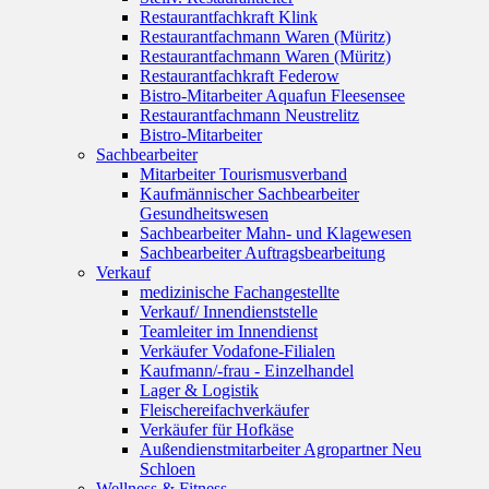
Restaurantfachkraft Klink
Restaurantfachmann Waren (Müritz)
Restaurantfachmann Waren (Müritz)
Restaurantfachkraft Federow
Bistro-Mitarbeiter Aquafun Fleesensee
Restaurantfachmann Neustrelitz
Bistro-Mitarbeiter
Sachbearbeiter
Mitarbeiter Tourismusverband
Kaufmännischer Sachbearbeiter
Gesundheitswesen
Sachbearbeiter Mahn- und Klagewesen
Sachbearbeiter Auftragsbearbeitung
Verkauf
medizinische Fachangestellte
Verkauf/ Innendienststelle
Teamleiter im Innendienst
Verkäufer Vodafone-Filialen
Kaufmann/-frau - Einzelhandel
Lager & Logistik
Fleischereifachverkäufer
Verkäufer für Hofkäse
Außendienstmitarbeiter Agropartner Neu
Schloen
Wellness & Fitness