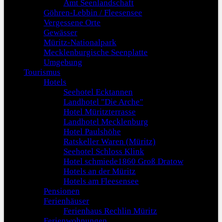
Amt Seenlandschaft
Göhren-Lebbin / Fleesensee
Vergessene Orte
Gewässer
Müritz-Nationalpark
Mecklenburgische Seenplatte
Umgebung
Tourismus
Hotels
Seehotel Ecktannen
Landhotel "Die Arche"
Hotel Müritzterrasse
Landhotel Mecklenburg
Hotel Paulshöhe
Ratskeller Waren (Müritz)
Seehotel Schloss Klink
Hotel schmiede1860 Groß Dratow
Hotels an der Müritz
Hotels am Fleesensee
Pensionen
Ferienhäuser
Ferienhaus Rechlin Müritz
Ferienwohnungen