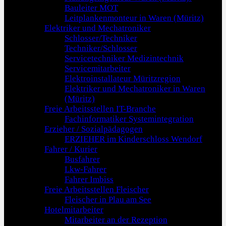
Bauleiter MOT
Leitplankenmonteur in Waren (Müritz)
Elektriker und Mechatroniker
Schlosser/Techniker
Techniker/Schlosser
Servicetechniker Medizintechnik
Servicemitarbeiter
Elektroinstallateur Müritzregion
Elektriker und Mechatroniker in Waren
(Müritz)
Freie Arbeitsstellen IT-Branche
Fachinformatiker Systemintegration
Erzieher / Sozialpädagogen
ERZIEHER im Kinderschloss Wendorf
Fahrer / Kurier
Busfahrer
Lkw-Fahrer
Fahrer Imbiss
Freie Arbeitsstellen Fleischer
Fleischer in Plau am See
Hotelmitarbeiter
Mitarbeiter an der Rezeption