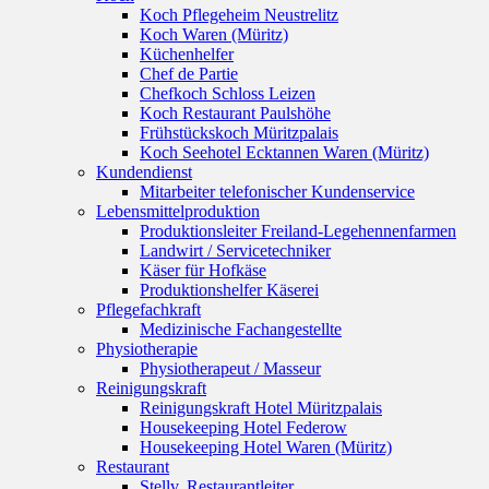
Koch Pflegeheim Neustrelitz
Koch Waren (Müritz)
Küchenhelfer
Chef de Partie
Chefkoch Schloss Leizen
Koch Restaurant Paulshöhe
Frühstückskoch Müritzpalais
Koch Seehotel Ecktannen Waren (Müritz)
Kundendienst
Mitarbeiter telefonischer Kundenservice
Lebensmittelproduktion
Produktionsleiter Freiland-Legehennenfarmen
Landwirt / Servicetechniker
Käser für Hofkäse
Produktionshelfer Käserei
Pflegefachkraft
Medizinische Fachangestellte
Physiotherapie
Physiotherapeut / Masseur
Reinigungskraft
Reinigungskraft Hotel Müritzpalais
Housekeeping Hotel Federow
Housekeeping Hotel Waren (Müritz)
Restaurant
Stellv. Restaurantleiter