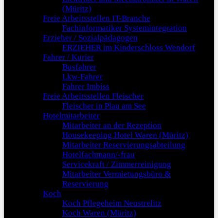
(Müritz)
Freie Arbeitsstellen IT-Branche
Fachinformatiker Systemintegration
Erzieher / Sozialpädagogen
ERZIEHER im Kinderschloss Wendorf
Fahrer / Kurier
Busfahrer
Lkw-Fahrer
Fahrer Imbiss
Freie Arbeitsstellen Fleischer
Fleischer in Plau am See
Hotelmitarbeiter
Mitarbeiter an der Rezeption
Housekeeping Hotel Waren (Müritz)
Mitarbeiter Reservierungsabteilung
Hotelfachmann/-frau
Servicekraft / Zimmerreinigung
Mitarbeiter Vermietungsbüro &
Reservierung
Koch
Koch Pflegeheim Neustrelitz
Koch Waren (Müritz)