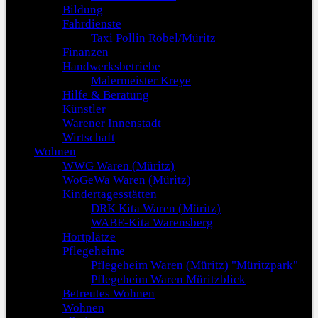
Bildung
Fahrdienste
Taxi Pollin Röbel/Müritz
Finanzen
Handwerksbetriebe
Malermeister Kreye
Hilfe & Beratung
Künstler
Warener Innenstadt
Wirtschaft
Wohnen
WWG Waren (Müritz)
WoGeWa Waren (Müritz)
Kindertagesstätten
DRK Kita Waren (Müritz)
WABE-Kita Warensberg
Hortplätze
Pflegeheime
Pflegeheim Waren (Müritz) "Müritzpark"
Pflegeheim Waren Müritzblick
Betreutes Wohnen
Wohnen