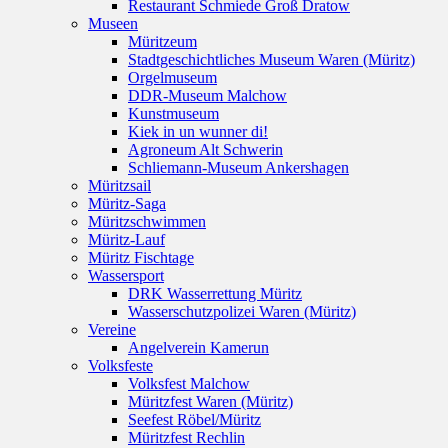
Restaurant Schmiede Groß Dratow
Museen
Müritzeum
Stadtgeschichtliches Museum Waren (Müritz)
Orgelmuseum
DDR-Museum Malchow
Kunstmuseum
Kiek in un wunner di!
Agroneum Alt Schwerin
Schliemann-Museum Ankershagen
Müritzsail
Müritz-Saga
Müritzschwimmen
Müritz-Lauf
Müritz Fischtage
Wassersport
DRK Wasserrettung Müritz
Wasserschutzpolizei Waren (Müritz)
Vereine
Angelverein Kamerun
Volksfeste
Volksfest Malchow
Müritzfest Waren (Müritz)
Seefest Röbel/Müritz
Müritzfest Rechlin