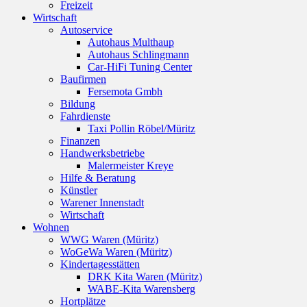
Freizeit
Wirtschaft
Autoservice
Autohaus Multhaup
Autohaus Schlingmann
Car-HiFi Tuning Center
Baufirmen
Fersemota Gmbh
Bildung
Fahrdienste
Taxi Pollin Röbel/Müritz
Finanzen
Handwerksbetriebe
Malermeister Kreye
Hilfe & Beratung
Künstler
Warener Innenstadt
Wirtschaft
Wohnen
WWG Waren (Müritz)
WoGeWa Waren (Müritz)
Kindertagesstätten
DRK Kita Waren (Müritz)
WABE-Kita Warensberg
Hortplätze