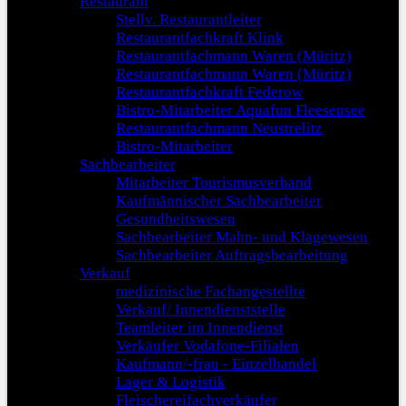
Restaurant
Stellv. Restaurantleiter
Restaurantfachkraft Klink
Restaurantfachmann Waren (Müritz)
Restaurantfachmann Waren (Müritz)
Restaurantfachkraft Federow
Bistro-Mitarbeiter Aquafun Fleesensee
Restaurantfachmann Neustrelitz
Bistro-Mitarbeiter
Sachbearbeiter
Mitarbeiter Tourismusverband
Kaufmännischer Sachbearbeiter
Gesundheitswesen
Sachbearbeiter Mahn- und Klagewesen
Sachbearbeiter Auftragsbearbeitung
Verkauf
medizinische Fachangestellte
Verkauf/ Innendienststelle
Teamleiter im Innendienst
Verkäufer Vodafone-Filialen
Kaufmann/-frau - Einzelhandel
Lager & Logistik
Fleischereifachverkäufer