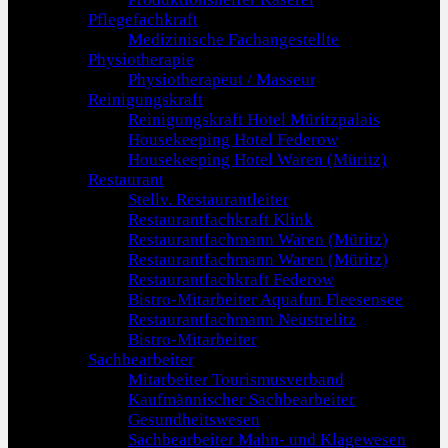
Pflegefachkraft
Medizinische Fachangestellte
Physiotherapie
Physiotherapeut / Masseur
Reinigungskraft
Reinigungskraft Hotel Müritzpalais
Housekeeping Hotel Federow
Housekeeping Hotel Waren (Müritz)
Restaurant
Stellv. Restaurantleiter
Restaurantfachkraft Klink
Restaurantfachmann Waren (Müritz)
Restaurantfachmann Waren (Müritz)
Restaurantfachkraft Federow
Bistro-Mitarbeiter Aquafun Fleesensee
Restaurantfachmann Neustrelitz
Bistro-Mitarbeiter
Sachbearbeiter
Mitarbeiter Tourismusverband
Kaufmännischer Sachbearbeiter
Gesundheitswesen
Sachbearbeiter Mahn- und Klagewesen