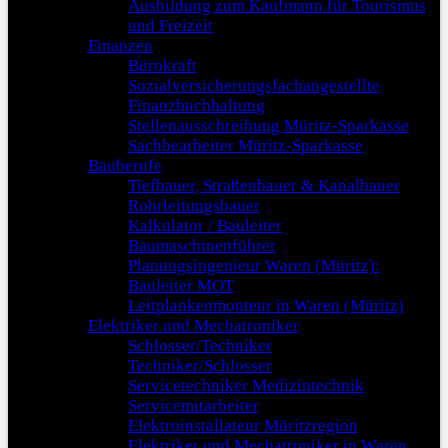
Ausbildung zum Kaufmann für Tourismus
und Freizeit
Finanzen
Bürokraft
Sozialversicherungsfachangestellte
Finanzbuchhaltung
Stellenausschreibung Müritz-Sparkasse
Sachbearbeiter Müritz-Sparkasse
Bauberufe
Tiefbauer, Straßenbauer & Kanalbauer
Rohrleitungsbauer
Kalkulator / Bauleiter
Baumaschinenführer
Planungsingenieur Waren (Müritz):
Bauleiter MOT
Leitplankenmonteur in Waren (Müritz)
Elektriker und Mechatroniker
Schlosser/Techniker
Techniker/Schlosser
Servicetechniker Medizintechnik
Servicemitarbeiter
Elektroinstallateur Müritzregion
Elektriker und Mechatroniker in Waren