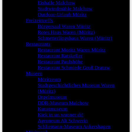
Eishalle Malchow
Stadtwindmühle Malchow
Outdoor-Urlaub Müritz
Freizeittreffs
Bürgersaal Waren Müritz
Rotes Haus Waren (Müritz)
Schmetterlingshaus Waren (Müritz)
Restaurants
Restaurant Moritz Waren Müritz
Restaurant Ratskeller
Restaurant Paulshöhe
Restaurant Schmiede Groß Dratow
Museen
Müritzeum
Stadtgeschichtliches Museum Waren
(Müritz)
Orgelmuseum
DDR-Museum Malchow
Kunstmuseum
Kiek in un wunner di!
Agroneum Alt Schwerin
Schliemann-Museum Ankershagen