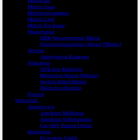
Müritzsail
Müritz-Saga
Müritzschwimmen
Müritz-Lauf
Müritz Fischtage
Wassersport
DRK Wasserrettung Müritz
Wasserschutzpolizei Waren (Müritz)
Vereine
Angelverein Kamerun
Volksfeste
Volksfest Malchow
Müritzfest Waren (Müritz)
Seefest Röbel/Müritz
Müritzfest Rechlin
Freizeit
Wirtschaft
Autoservice
Autohaus Multhaup
Autohaus Schlingmann
Car-HiFi Tuning Center
Baufirmen
Fersemota Gmbh