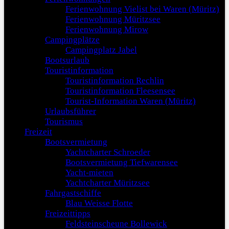
Ferienwohnung Vielist bei Waren (Müritz)
Ferienwohnung Müritzsee
Ferienwohnung Mirow
Campingplätze
Campingplatz Jabel
Bootsurlaub
Touristinformation
Touristinformation Rechlin
Touristinformation Fleesensee
Tourist-Information Waren (Müritz)
Urlaubsführer
Tourismus
Freizeit
Bootsvermietung
Yachtcharter Schroeder
Bootsvermietung Tiefwarensee
Yacht-mieten
Yachtcharter Müritzsee
Fahrgastschiffe
Blau Weisse Flotte
Freizeittipps
Feldsteinscheune Bollewick