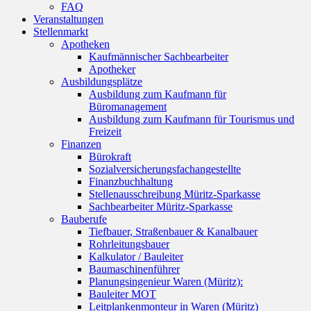
FAQ
Veranstaltungen
Stellenmarkt
Apotheken
Kaufmännischer Sachbearbeiter
Apotheker
Ausbildungsplätze
Ausbildung zum Kaufmann für
Büromanagement
Ausbildung zum Kaufmann für Tourismus und
Freizeit
Finanzen
Bürokraft
Sozialversicherungsfachangestellte
Finanzbuchhaltung
Stellenausschreibung Müritz-Sparkasse
Sachbearbeiter Müritz-Sparkasse
Bauberufe
Tiefbauer, Straßenbauer & Kanalbauer
Rohrleitungsbauer
Kalkulator / Bauleiter
Baumaschinenführer
Planungsingenieur Waren (Müritz):
Bauleiter MOT
Leitplankenmonteur in Waren (Müritz)