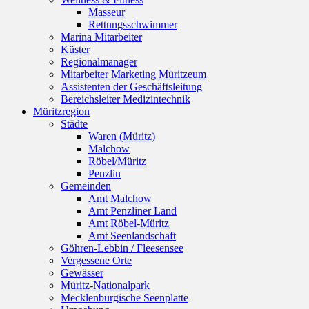
Masseur
Rettungsschwimmer
Marina Mitarbeiter
Küster
Regionalmanager
Mitarbeiter Marketing Müritzeum
Assistenten der Geschäftsleitung
Bereichsleiter Medizintechnik
Müritzregion
Städte
Waren (Müritz)
Malchow
Röbel/Müritz
Penzlin
Gemeinden
Amt Malchow
Amt Penzliner Land
Amt Röbel-Müritz
Amt Seenlandschaft
Göhren-Lebbin / Fleesensee
Vergessene Orte
Gewässer
Müritz-Nationalpark
Mecklenburgische Seenplatte