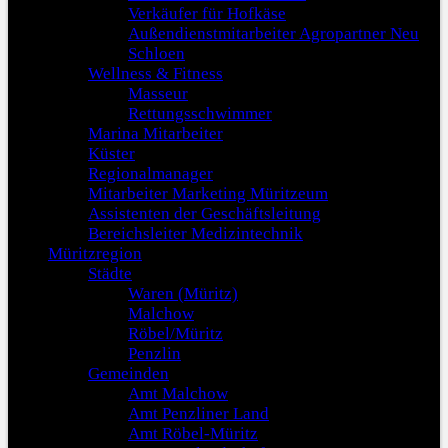
Verkäufer für Hofkäse
Außendienstmitarbeiter Agropartner Neu
Schloen
Wellness & Fitness
Masseur
Rettungsschwimmer
Marina Mitarbeiter
Küster
Regionalmanager
Mitarbeiter Marketing Müritzeum
Assistenten der Geschäftsleitung
Bereichsleiter Medizintechnik
Müritzregion
Städte
Waren (Müritz)
Malchow
Röbel/Müritz
Penzlin
Gemeinden
Amt Malchow
Amt Penzliner Land
Amt Röbel-Müritz