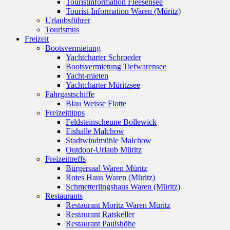
Touristinformation Fleesensee
Tourist-Information Waren (Müritz)
Urlaubsführer
Tourismus
Freizeit
Bootsvermietung
Yachtcharter Schroeder
Bootsvermietung Tiefwarensee
Yacht-mieten
Yachtcharter Müritzsee
Fahrgastschiffe
Blau Weisse Flotte
Freizeittipps
Feldsteinscheune Bollewick
Eishalle Malchow
Stadtwindmühle Malchow
Outdoor-Urlaub Müritz
Freizeittreffs
Bürgersaal Waren Müritz
Rotes Haus Waren (Müritz)
Schmetterlingshaus Waren (Müritz)
Restaurants
Restaurant Moritz Waren Müritz
Restaurant Ratskeller
Restaurant Paulshöhe