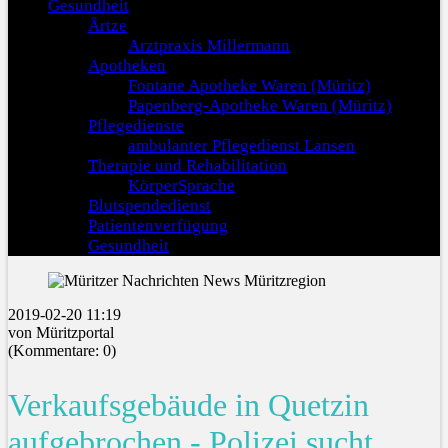
Gesundheit
Ärtze
Arztpraxis Millermann
Apotheken
Fontane Apotheke Waren (Müritz)
Papenberg-Apotheke Waren (Müritz)
Pflegedienste
ambulanter Pflegedienst Lansen
Therapie und Rehabilitation
KörperSprache
Blutspendedienst
Patientenverfügung
Gesundheit
2019-02-20 11:19
von Müritzportal
(Kommentare: 0)
Verkaufsgebäude in Quetzin
aufgebrochen - Polizei sucht