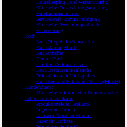
Housekeeping Hotel Waren (Müritz)
Mitarbeiter Reservierungsabteilung
Hotelfachmann/-frau
Servicekraft / Zimmerreinigung
Mitarbeiter Vermietungsbüro &
Reservierung
Koch
Koch Pflegeheim Neustrelitz
Koch Waren (Müritz)
Küchenhelfer
Chef de Partie
Chefkoch Schloss Leizen
Koch Restaurant Paulshöhe
Frühstückskoch Müritzpalais
Koch Seehotel Ecktannen Waren (Müritz)
Kundendienst
Mitarbeiter telefonischer Kundenservice
Lebensmittelproduktion
Produktionsleiter Freiland-
Legehennenfarmen
Landwirt / Servicetechniker
Käser für Hofkäse
Produktionshelfer Käserei