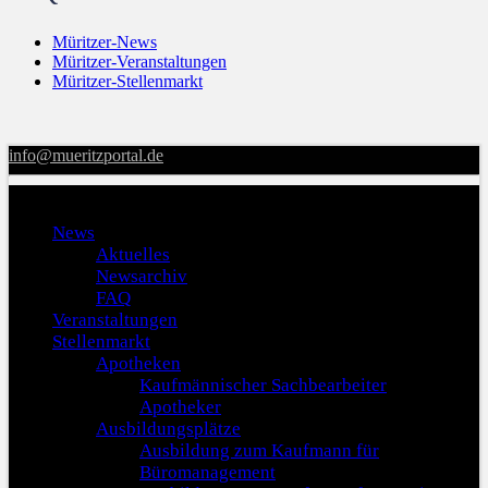
Müritzer-News
Müritzer-Veranstaltungen
Müritzer-Stellenmarkt
info@mueritzportal.de
Menu
News
Aktuelles
Newsarchiv
FAQ
Veranstaltungen
Stellenmarkt
Apotheken
Kaufmännischer Sachbearbeiter
Apotheker
Ausbildungsplätze
Ausbildung zum Kaufmann für
Büromanagement