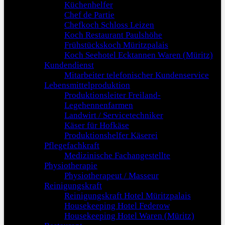
Küchenhelfer
Chef de Partie
Chefkoch Schloss Leizen
Koch Restaurant Paulshöhe
Frühstückskoch Müritzpalais
Koch Seehotel Ecktannen Waren (Müritz)
Kundendienst
Mitarbeiter telefonischer Kundenservice
Lebensmittelproduktion
Produktionsleiter Freiland-
Legehennenfarmen
Landwirt / Servicetechniker
Käser für Hofkäse
Produktionshelfer Käserei
Pflegefachkraft
Medizinische Fachangestellte
Physiotherapie
Physiotherapeut / Masseur
Reinigungskraft
Reinigungskraft Hotel Müritzpalais
Housekeeping Hotel Federow
Housekeeping Hotel Waren (Müritz)