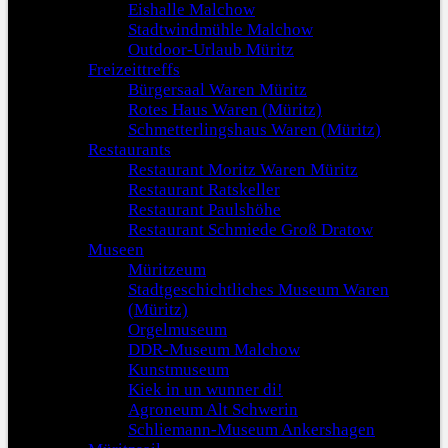
Eishalle Malchow
Stadtwindmühle Malchow
Outdoor-Urlaub Müritz
Freizeittreffs
Bürgersaal Waren Müritz
Rotes Haus Waren (Müritz)
Schmetterlingshaus Waren (Müritz)
Restaurants
Restaurant Moritz Waren Müritz
Restaurant Ratskeller
Restaurant Paulshöhe
Restaurant Schmiede Groß Dratow
Museen
Müritzeum
Stadtgeschichtliches Museum Waren
(Müritz)
Orgelmuseum
DDR-Museum Malchow
Kunstmuseum
Kiek in un wunner di!
Agroneum Alt Schwerin
Schliemann-Museum Ankershagen