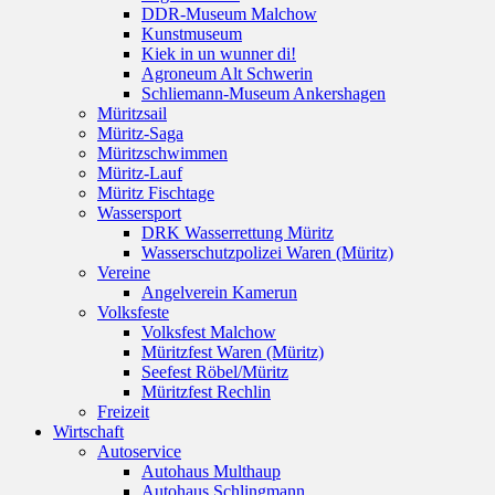
DDR-Museum Malchow
Kunstmuseum
Kiek in un wunner di!
Agroneum Alt Schwerin
Schliemann-Museum Ankershagen
Müritzsail
Müritz-Saga
Müritzschwimmen
Müritz-Lauf
Müritz Fischtage
Wassersport
DRK Wasserrettung Müritz
Wasserschutzpolizei Waren (Müritz)
Vereine
Angelverein Kamerun
Volksfeste
Volksfest Malchow
Müritzfest Waren (Müritz)
Seefest Röbel/Müritz
Müritzfest Rechlin
Freizeit
Wirtschaft
Autoservice
Autohaus Multhaup
Autohaus Schlingmann