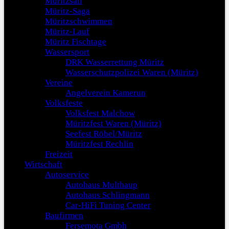
Müritzsail
Müritz-Saga
Müritzschwimmen
Müritz-Lauf
Müritz Fischtage
Wassersport
DRK Wasserrettung Müritz
Wasserschutzpolizei Waren (Müritz)
Vereine
Angelverein Kamerun
Volksfeste
Volksfest Malchow
Müritzfest Waren (Müritz)
Seefest Röbel/Müritz
Müritzfest Rechlin
Freizeit
Wirtschaft
Autoservice
Autohaus Multhaup
Autohaus Schlingmann
Car-HiFi Tuning Center
Baufirmen
Fersemota Gmbh