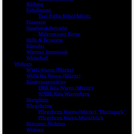
Bildung
Fahrdienste
Taxi Pollin Röbel/Müritz
Finanzen
Handwerksbetriebe
Malermeister Kreye
Hilfe & Beratung
Künstler
Warener Innenstadt
Wirtschaft
Wohnen
WWG Waren (Müritz)
WoGeWa Waren (Müritz)
Kindertagesstätten
DRK Kita Waren (Müritz)
WABE-Kita Warensberg
Hortplätze
Pflegeheime
Pflegeheim Waren (Müritz) "Müritzpark"
Pflegeheim Waren Müritzblick
Betreutes Wohnen
Wohnen