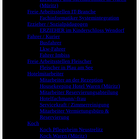
(Müritz)
Freie Arbeitsstellen IT-Branche
Fachinformatiker Systemintegration
Erzieher / Sozialpädagogen
ERZIEHER im Kinderschloss Wendorf
Fahrer / Kurier
Busfahrer
Lkw-Fahrer
Fahrer Imbiss
Freie Arbeitsstellen Fleischer
Fleischer in Plau am See
Hotelmitarbeiter
Mitarbeiter an der Rezeption
Housekeeping Hotel Waren (Müritz)
Mitarbeiter Reservierungsabteilung
Hotelfachmann/-frau
Servicekraft / Zimmerreinigung
Mitarbeiter Vermietungsbüro &
Reservierung
Koch
Koch Pflegeheim Neustrelitz
Koch Waren (Müritz)