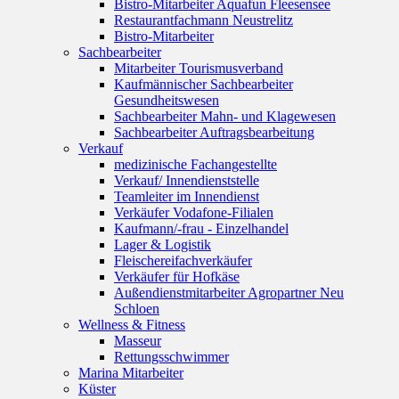
Bistro-Mitarbeiter Aquafun Fleesensee
Restaurantfachmann Neustrelitz
Bistro-Mitarbeiter
Sachbearbeiter
Mitarbeiter Tourismusverband
Kaufmännischer Sachbearbeiter
Gesundheitswesen
Sachbearbeiter Mahn- und Klagewesen
Sachbearbeiter Auftragsbearbeitung
Verkauf
medizinische Fachangestellte
Verkauf/ Innendienststelle
Teamleiter im Innendienst
Verkäufer Vodafone-Filialen
Kaufmann/-frau - Einzelhandel
Lager & Logistik
Fleischereifachverkäufer
Verkäufer für Hofkäse
Außendienstmitarbeiter Agropartner Neu
Schloen
Wellness & Fitness
Masseur
Rettungsschwimmer
Marina Mitarbeiter
Küster