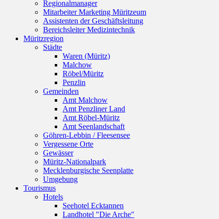
Regionalmanager
Mitarbeiter Marketing Müritzeum
Assistenten der Geschäftsleitung
Bereichsleiter Medizintechnik
Müritzregion
Städte
Waren (Müritz)
Malchow
Röbel/Müritz
Penzlin
Gemeinden
Amt Malchow
Amt Penzliner Land
Amt Röbel-Müritz
Amt Seenlandschaft
Göhren-Lebbin / Fleesensee
Vergessene Orte
Gewässer
Müritz-Nationalpark
Mecklenburgische Seenplatte
Umgebung
Tourismus
Hotels
Seehotel Ecktannen
Landhotel "Die Arche"