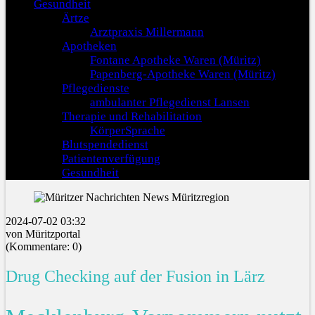
Gesundheit
Ärtze
Arztpraxis Millermann
Apotheken
Fontane Apotheke Waren (Müritz)
Papenberg-Apotheke Waren (Müritz)
Pflegedienste
ambulanter Pflegedienst Lansen
Therapie und Rehabilitation
KörperSprache
Blutspendedienst
Patientenverfügung
Gesundheit
2024-07-02 03:32
von Müritzportal
(Kommentare: 0)
Drug Checking auf der Fusion in Lärz