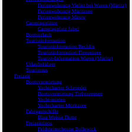
Ferienwohnung Vielist bei Waren (Müritz)
Ferienwohnung Müritzsee
Ferienwohnung Mirow
Campingplätze
Campingplatz Jabel
Bootsurlaub
Touristinformation
Touristinformation Rechlin
Touristinformation Fleesensee
Tourist-Information Waren (Müritz)
Urlaubsführer
Tourismus
Freizeit
Bootsvermietung
Yachtcharter Schroeder
Bootsvermietung Tiefwarensee
Yacht-mieten
Yachtcharter Müritzsee
Fahrgastschiffe
Blau Weisse Flotte
Freizeittipps
Feldsteinscheune Bollewick