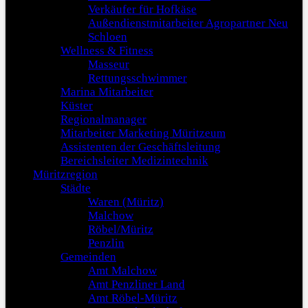
Verkäufer für Hofkäse
Außendienstmitarbeiter Agropartner Neu
Schloen
Wellness & Fitness
Masseur
Rettungsschwimmer
Marina Mitarbeiter
Küster
Regionalmanager
Mitarbeiter Marketing Müritzeum
Assistenten der Geschäftsleitung
Bereichsleiter Medizintechnik
Müritzregion
Städte
Waren (Müritz)
Malchow
Röbel/Müritz
Penzlin
Gemeinden
Amt Malchow
Amt Penzliner Land
Amt Röbel-Müritz