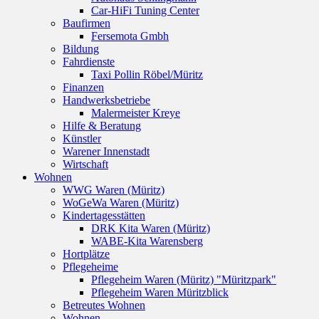
Car-HiFi Tuning Center
Baufirmen
Fersemota Gmbh
Bildung
Fahrdienste
Taxi Pollin Röbel/Müritz
Finanzen
Handwerksbetriebe
Malermeister Kreye
Hilfe & Beratung
Künstler
Warener Innenstadt
Wirtschaft
Wohnen
WWG Waren (Müritz)
WoGeWa Waren (Müritz)
Kindertagesstätten
DRK Kita Waren (Müritz)
WABE-Kita Warensberg
Hortplätze
Pflegeheime
Pflegeheim Waren (Müritz) "Müritzpark"
Pflegeheim Waren Müritzblick
Betreutes Wohnen
Wohnen