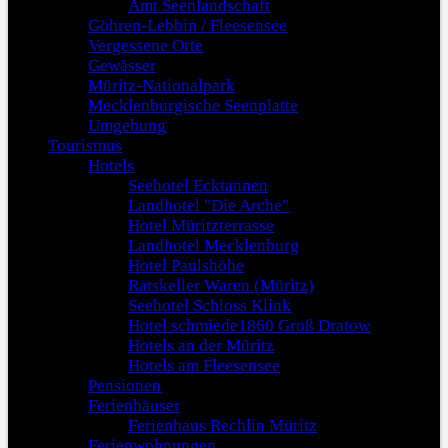
Amt Seenlandschaft
Göhren-Lebbin / Fleesensee
Vergessene Orte
Gewässer
Müritz-Nationalpark
Mecklenburgische Seenplatte
Umgebung
Tourismus
Hotels
Seehotel Ecktannen
Landhotel "Die Arche"
Hotel Müritzterrasse
Landhotel Mecklenburg
Hotel Paulshöhe
Ratskeller Waren (Müritz)
Seehotel Schloss Klink
Hotel schmiede1860 Groß Dratow
Hotels an der Müritz
Hotels am Fleesensee
Pensionen
Ferienhäuser
Ferienhaus Rechlin Müritz
Ferienwohnungen