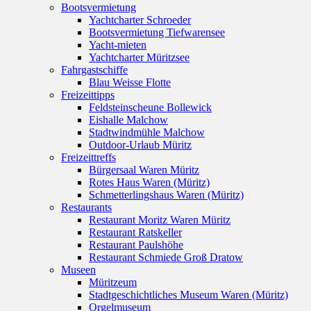
Bootsvermietung
Yachtcharter Schroeder
Bootsvermietung Tiefwarensee
Yacht-mieten
Yachtcharter Müritzsee
Fahrgastschiffe
Blau Weisse Flotte
Freizeittipps
Feldsteinscheune Bollewick
Eishalle Malchow
Stadtwindmühle Malchow
Outdoor-Urlaub Müritz
Freizeittreffs
Bürgersaal Waren Müritz
Rotes Haus Waren (Müritz)
Schmetterlingshaus Waren (Müritz)
Restaurants
Restaurant Moritz Waren Müritz
Restaurant Ratskeller
Restaurant Paulshöhe
Restaurant Schmiede Groß Dratow
Museen
Müritzeum
Stadtgeschichtliches Museum Waren (Müritz)
Orgelmuseum