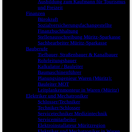
Ausbildung zum Kaufmann für Tourismus
und Freizeit
Finanzen
Bürokraft
Sozialversicherungsfachangestellte
Finanzbuchhaltung
Stellenausschreibung Müritz-Sparkasse
Sachbearbeiter Müritz-Sparkasse
Bauberufe
Tiefbauer, Straßenbauer & Kanalbauer
Rohrleitungsbauer
Kalkulator / Bauleiter
Baumaschinenführer
Planungsingenieur Waren (Müritz):
Bauleiter MOT
Leitplankenmonteur in Waren (Müritz)
Elektriker und Mechatroniker
Schlosser/Techniker
Techniker/Schlosser
Servicetechniker Medizintechnik
Servicemitarbeiter
Elektroinstallateur Müritzregion
Elektriker und Mechatroniker in Waren