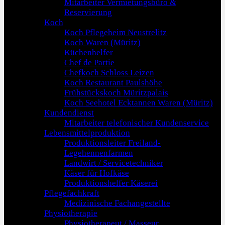
Mitarbeiter Vermietungsbüro &
Reservierung
Koch
Koch Pflegeheim Neustrelitz
Koch Waren (Müritz)
Küchenhelfer
Chef de Partie
Chefkoch Schloss Leizen
Koch Restaurant Paulshöhe
Frühstückskoch Müritzpalais
Koch Seehotel Ecktannen Waren (Müritz)
Kundendienst
Mitarbeiter telefonischer Kundenservice
Lebensmittelproduktion
Produktionsleiter Freiland-
Legehennenfarmen
Landwirt / Servicetechniker
Käser für Hofkäse
Produktionshelfer Käserei
Pflegefachkraft
Medizinische Fachangestellte
Physiotherapie
Physiotherapeut / Masseur