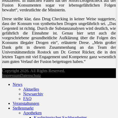
reduzieren. In manchen Fällen hat der Sofort-Drogencheck auf der
Fusion Konsumenten sogar vor lebensgefährlichen Folgen
bewahrt“, verdeutlichte die Ministerin.
Drese stellte klar, dass Drug Checking in keiner Weise suggeriere,
dass der Konsum von synthetischen Drogen ungefährlich sei. „Das
Gegenteil ist richtig. Durch die Substanzanalysen wird deutlich, wie
gefährlich die Einnahme ist. Genau hier setzt auch die
vorgeschriebene gesundheitliche Aufklärung über die Folgen des
Konsums illegaler Drogen ein“, erläuterte Drese. „Mein großer
Dank geht in diesem Zusammenhang an das Team der
Universitätsmedizin Rostock um Dr. Gernot Rücker, die in den
letzten Tagen mit viel Engagement und Kompetenz ganz wesentlich
zum guten Verlauf der Fusion beigetragen haben.“
Copyright 2026. All Rights Reserved.
Impressum
Datenschutz
News
Aktuelles
Newsarchiv
FAQ
Veranstaltungen
Stellenmarkt
Apotheken
Kaufmännischer Sachbearbeiter