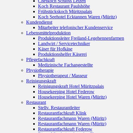
Chefkoch Schloss Leizen
Koch Restaurant Paulshöhe
Frühstückskoch Müritzpalais
Koch Seehotel Ecktannen Waren (Müritz)
Kundendienst
Mitarbeiter telefonischer Kundenservice
Lebensmittelproduktion
Produktionsleiter Freiland-Legehennenfarmen
Landwirt / Servicetechniker
Käser für Hofkäse
Produktionshelfer Käserei
Pflegefachkraft
Medizinische Fachangestellte
Physiotherapie
Physiotherapeut / Masseur
Reinigungskraft
Reinigungskraft Hotel Müritzpalais
Housekeeping Hotel Federow
Housekeeping Hotel Waren (Müritz)
Restaurant
Stellv. Restaurantleiter
Restaurantfachkraft Klink
Restaurantfachmann Waren (Müritz)
Restaurantfachmann Waren (Müritz)
Restaurantfachkraft Federow