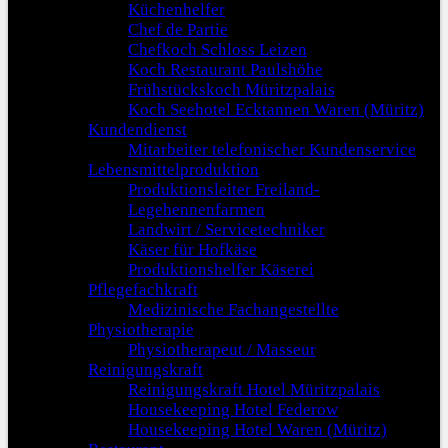
Küchenhelfer
Chef de Partie
Chefkoch Schloss Leizen
Koch Restaurant Paulshöhe
Frühstückskoch Müritzpalais
Koch Seehotel Ecktannen Waren (Müritz)
Kundendienst
Mitarbeiter telefonischer Kundenservice
Lebensmittelproduktion
Produktionsleiter Freiland-
Legehennenfarmen
Landwirt / Servicetechniker
Käser für Hofkäse
Produktionshelfer Käserei
Pflegefachkraft
Medizinische Fachangestellte
Physiotherapie
Physiotherapeut / Masseur
Reinigungskraft
Reinigungskraft Hotel Müritzpalais
Housekeeping Hotel Federow
Housekeeping Hotel Waren (Müritz)