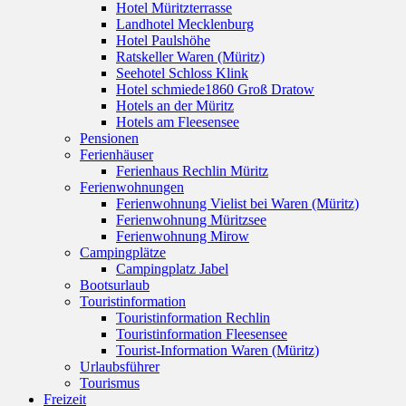
Hotel Müritzterrasse
Landhotel Mecklenburg
Hotel Paulshöhe
Ratskeller Waren (Müritz)
Seehotel Schloss Klink
Hotel schmiede1860 Groß Dratow
Hotels an der Müritz
Hotels am Fleesensee
Pensionen
Ferienhäuser
Ferienhaus Rechlin Müritz
Ferienwohnungen
Ferienwohnung Vielist bei Waren (Müritz)
Ferienwohnung Müritzsee
Ferienwohnung Mirow
Campingplätze
Campingplatz Jabel
Bootsurlaub
Touristinformation
Touristinformation Rechlin
Touristinformation Fleesensee
Tourist-Information Waren (Müritz)
Urlaubsführer
Tourismus
Freizeit