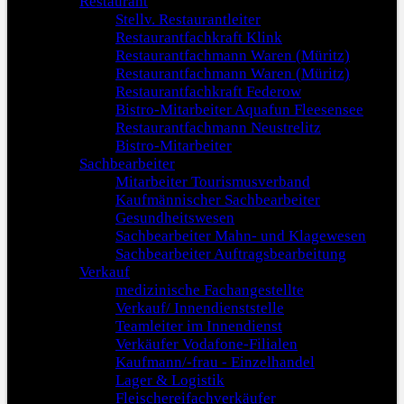
Restaurant
Stellv. Restaurantleiter
Restaurantfachkraft Klink
Restaurantfachmann Waren (Müritz)
Restaurantfachmann Waren (Müritz)
Restaurantfachkraft Federow
Bistro-Mitarbeiter Aquafun Fleesensee
Restaurantfachmann Neustrelitz
Bistro-Mitarbeiter
Sachbearbeiter
Mitarbeiter Tourismusverband
Kaufmännischer Sachbearbeiter
Gesundheitswesen
Sachbearbeiter Mahn- und Klagewesen
Sachbearbeiter Auftragsbearbeitung
Verkauf
medizinische Fachangestellte
Verkauf/ Innendienststelle
Teamleiter im Innendienst
Verkäufer Vodafone-Filialen
Kaufmann/-frau - Einzelhandel
Lager & Logistik
Fleischereifachverkäufer