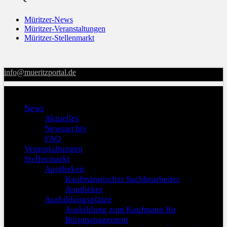
Müritzer-News
Müritzer-Veranstaltungen
Müritzer-Stellenmarkt
info@mueritzportal.de
Menu
News
Aktuelles
Newsarchiv
FAQ
Veranstaltungen
Stellenmarkt
Apotheken
Kaufmännischer Sachbearbeiter
Apotheker
Ausbildungsplätze
Ausbildung zum Kaufmann für
Büromanagement