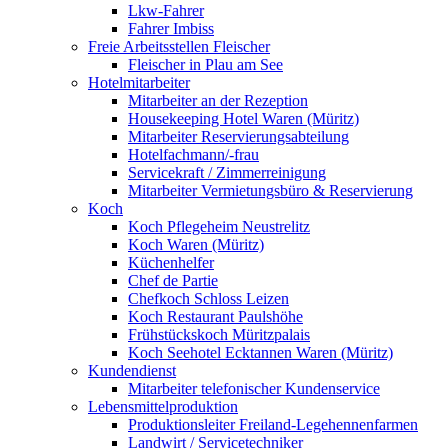
Lkw-Fahrer
Fahrer Imbiss
Freie Arbeitsstellen Fleischer
Fleischer in Plau am See
Hotelmitarbeiter
Mitarbeiter an der Rezeption
Housekeeping Hotel Waren (Müritz)
Mitarbeiter Reservierungsabteilung
Hotelfachmann/-frau
Servicekraft / Zimmerreinigung
Mitarbeiter Vermietungsbüro & Reservierung
Koch
Koch Pflegeheim Neustrelitz
Koch Waren (Müritz)
Küchenhelfer
Chef de Partie
Chefkoch Schloss Leizen
Koch Restaurant Paulshöhe
Frühstückskoch Müritzpalais
Koch Seehotel Ecktannen Waren (Müritz)
Kundendienst
Mitarbeiter telefonischer Kundenservice
Lebensmittelproduktion
Produktionsleiter Freiland-Legehennenfarmen
Landwirt / Servicetechniker