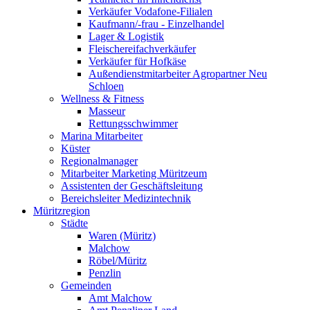
Verkäufer Vodafone-Filialen
Kaufmann/-frau - Einzelhandel
Lager & Logistik
Fleischereifachverkäufer
Verkäufer für Hofkäse
Außendienstmitarbeiter Agropartner Neu
Schloen
Wellness & Fitness
Masseur
Rettungsschwimmer
Marina Mitarbeiter
Küster
Regionalmanager
Mitarbeiter Marketing Müritzeum
Assistenten der Geschäftsleitung
Bereichsleiter Medizintechnik
Müritzregion
Städte
Waren (Müritz)
Malchow
Röbel/Müritz
Penzlin
Gemeinden
Amt Malchow