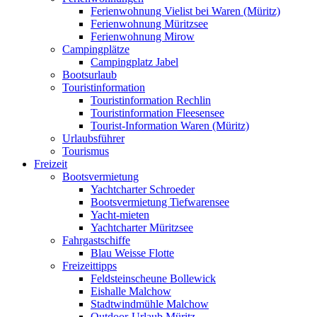
Ferienwohnung Vielist bei Waren (Müritz)
Ferienwohnung Müritzsee
Ferienwohnung Mirow
Campingplätze
Campingplatz Jabel
Bootsurlaub
Touristinformation
Touristinformation Rechlin
Touristinformation Fleesensee
Tourist-Information Waren (Müritz)
Urlaubsführer
Tourismus
Freizeit
Bootsvermietung
Yachtcharter Schroeder
Bootsvermietung Tiefwarensee
Yacht-mieten
Yachtcharter Müritzsee
Fahrgastschiffe
Blau Weisse Flotte
Freizeittipps
Feldsteinscheune Bollewick
Eishalle Malchow
Stadtwindmühle Malchow
Outdoor-Urlaub Müritz