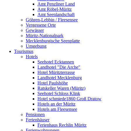
Amt Penzliner Land
Amt Röbel-Müritz
Amt Seenlandschaft
Göhren-Lebbin / Fleesensee
Vergessene Orte
Gewässer
Müritz-Nationalpark
Mecklenburgische Seenplatte
Umgebung
Tourismus
Hotels
Seehotel Ecktannen
Landhotel "Die Arche"
Hotel Müritzterrasse
Landhotel Mecklenburg
Hotel Paulshöhe
Ratskeller Waren (Müritz)
Seehotel Schloss Klink
Hotel schmiede1860 Groß Dratow
Hotels an der Müritz
Hotels am Fleesensee
Pensionen
Ferienhäuser
Ferienhaus Rechlin Müritz
Ferienwohnungen