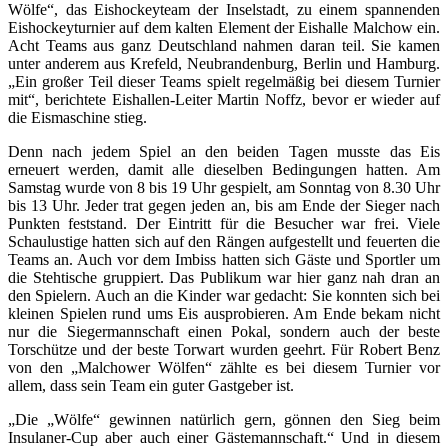
Wölfe“, das Eishockeyteam der Inselstadt, zu einem spannenden
Eishockeyturnier auf dem kalten Element der Eishalle Malchow ein.
Acht Teams aus ganz Deutschland nahmen daran teil. Sie kamen
unter anderem aus Krefeld, Neubrandenburg, Berlin und Hamburg.
„Ein großer Teil dieser Teams spielt regelmäßig bei diesem Turnier
mit“, berichtete Eishallen-Leiter Martin Noffz, bevor er wieder auf
die Eismaschine stieg.
Denn nach jedem Spiel an den beiden Tagen musste das Eis
erneuert werden, damit alle dieselben Bedingungen hatten. Am
Samstag wurde von 8 bis 19 Uhr gespielt, am Sonntag von 8.30 Uhr
bis 13 Uhr. Jeder trat gegen jeden an, bis am Ende der Sieger nach
Punkten feststand. Der Eintritt für die Besucher war frei. Viele
Schaulustige hatten sich auf den Rängen aufgestellt und feuerten die
Teams an. Auch vor dem Imbiss hatten sich Gäste und Sportler um
die Stehtische gruppiert. Das Publikum war hier ganz nah dran an
den Spielern. Auch an die Kinder war gedacht: Sie konnten sich bei
kleinen Spielen rund ums Eis ausprobieren. Am Ende bekam nicht
nur die Siegermannschaft einen Pokal, sondern auch der beste
Torschütze und der beste Torwart wurden geehrt. Für Robert Benz
von den „Malchower Wölfen“ zählte es bei diesem Turnier vor
allem, dass sein Team ein guter Gastgeber ist.
„Die „Wölfe“ gewinnen natürlich gern, gönnen den Sieg beim
Insulaner-Cup aber auch einer Gästemannschaft.“ Und in diesem