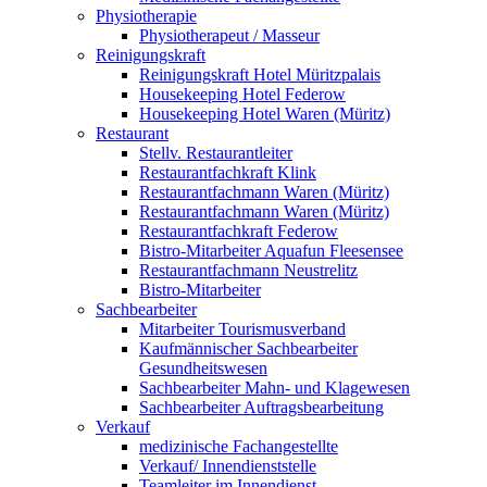
Physiotherapie
Physiotherapeut / Masseur
Reinigungskraft
Reinigungskraft Hotel Müritzpalais
Housekeeping Hotel Federow
Housekeeping Hotel Waren (Müritz)
Restaurant
Stellv. Restaurantleiter
Restaurantfachkraft Klink
Restaurantfachmann Waren (Müritz)
Restaurantfachmann Waren (Müritz)
Restaurantfachkraft Federow
Bistro-Mitarbeiter Aquafun Fleesensee
Restaurantfachmann Neustrelitz
Bistro-Mitarbeiter
Sachbearbeiter
Mitarbeiter Tourismusverband
Kaufmännischer Sachbearbeiter
Gesundheitswesen
Sachbearbeiter Mahn- und Klagewesen
Sachbearbeiter Auftragsbearbeitung
Verkauf
medizinische Fachangestellte
Verkauf/ Innendienststelle
Teamleiter im Innendienst