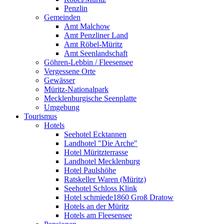
Penzlin
Gemeinden
Amt Malchow
Amt Penzliner Land
Amt Röbel-Müritz
Amt Seenlandschaft
Göhren-Lebbin / Fleesensee
Vergessene Orte
Gewässer
Müritz-Nationalpark
Mecklenburgische Seenplatte
Umgebung
Tourismus
Hotels
Seehotel Ecktannen
Landhotel "Die Arche"
Hotel Müritzterrasse
Landhotel Mecklenburg
Hotel Paulshöhe
Ratskeller Waren (Müritz)
Seehotel Schloss Klink
Hotel schmiede1860 Groß Dratow
Hotels an der Müritz
Hotels am Fleesensee