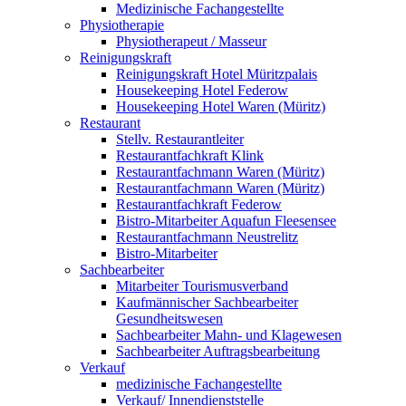
Medizinische Fachangestellte
Physiotherapie
Physiotherapeut / Masseur
Reinigungskraft
Reinigungskraft Hotel Müritzpalais
Housekeeping Hotel Federow
Housekeeping Hotel Waren (Müritz)
Restaurant
Stellv. Restaurantleiter
Restaurantfachkraft Klink
Restaurantfachmann Waren (Müritz)
Restaurantfachmann Waren (Müritz)
Restaurantfachkraft Federow
Bistro-Mitarbeiter Aquafun Fleesensee
Restaurantfachmann Neustrelitz
Bistro-Mitarbeiter
Sachbearbeiter
Mitarbeiter Tourismusverband
Kaufmännischer Sachbearbeiter
Gesundheitswesen
Sachbearbeiter Mahn- und Klagewesen
Sachbearbeiter Auftragsbearbeitung
Verkauf
medizinische Fachangestellte
Verkauf/ Innendienststelle