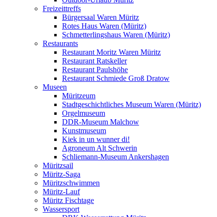
Freizeittreffs
Bürgersaal Waren Müritz
Rotes Haus Waren (Müritz)
Schmetterlingshaus Waren (Müritz)
Restaurants
Restaurant Moritz Waren Müritz
Restaurant Ratskeller
Restaurant Paulshöhe
Restaurant Schmiede Groß Dratow
Museen
Müritzeum
Stadtgeschichtliches Museum Waren (Müritz)
Orgelmuseum
DDR-Museum Malchow
Kunstmuseum
Kiek in un wunner di!
Agroneum Alt Schwerin
Schliemann-Museum Ankershagen
Müritzsail
Müritz-Saga
Müritzschwimmen
Müritz-Lauf
Müritz Fischtage
Wassersport