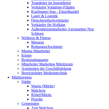
Teamleiter im Innendienst
Verkäufer Vodafone-Filialen
Kaufmann/-frau - Einzelhandel
Lager & Logistik
Fleischereifachverkäufer
Verkäufer für Hofkäse
Außendienstmitarbeiter Agropartner Neu
Schloen
Wellness & Fitness
Masseur
Rettungsschwimmer
Marina Mitarbeiter
Küster
Regionalmanager
Mitarbeiter Marketing Müritzeum
Assistenten der Geschäftsleitung
Bereichsleiter Medizintechnik
Müritzregion
Städte
Waren (Müritz)
Malchow
Röbel/Müritz
Penzlin
Gemeinden
Amt Malchow