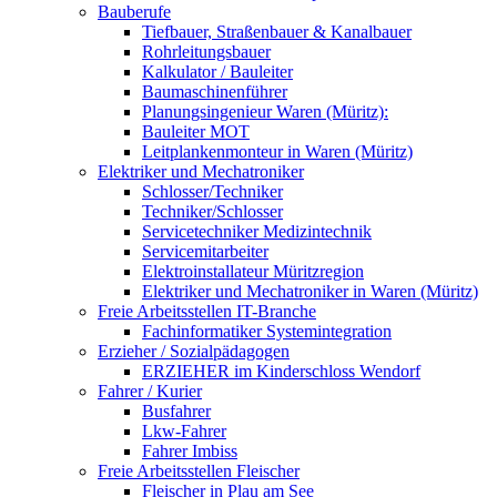
Bauberufe
Tiefbauer, Straßenbauer & Kanalbauer
Rohrleitungsbauer
Kalkulator / Bauleiter
Baumaschinenführer
Planungsingenieur Waren (Müritz):
Bauleiter MOT
Leitplankenmonteur in Waren (Müritz)
Elektriker und Mechatroniker
Schlosser/Techniker
Techniker/Schlosser
Servicetechniker Medizintechnik
Servicemitarbeiter
Elektroinstallateur Müritzregion
Elektriker und Mechatroniker in Waren (Müritz)
Freie Arbeitsstellen IT-Branche
Fachinformatiker Systemintegration
Erzieher / Sozialpädagogen
ERZIEHER im Kinderschloss Wendorf
Fahrer / Kurier
Busfahrer
Lkw-Fahrer
Fahrer Imbiss
Freie Arbeitsstellen Fleischer
Fleischer in Plau am See