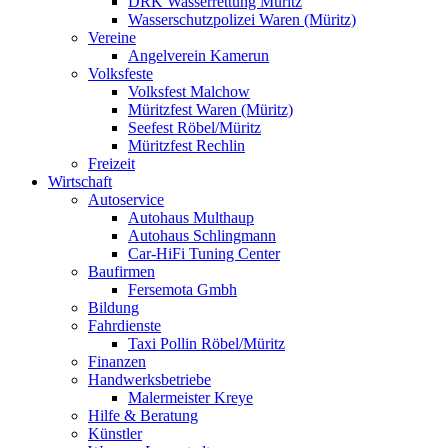
DRK Wasserrettung Müritz
Wasserschutzpolizei Waren (Müritz)
Vereine
Angelverein Kamerun
Volksfeste
Volksfest Malchow
Müritzfest Waren (Müritz)
Seefest Röbel/Müritz
Müritzfest Rechlin
Freizeit
Wirtschaft
Autoservice
Autohaus Multhaup
Autohaus Schlingmann
Car-HiFi Tuning Center
Baufirmen
Fersemota Gmbh
Bildung
Fahrdienste
Taxi Pollin Röbel/Müritz
Finanzen
Handwerksbetriebe
Malermeister Kreye
Hilfe & Beratung
Künstler