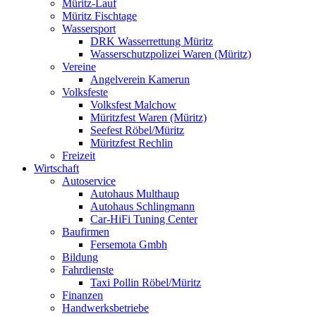
Müritz-Lauf
Müritz Fischtage
Wassersport
DRK Wasserrettung Müritz
Wasserschutzpolizei Waren (Müritz)
Vereine
Angelverein Kamerun
Volksfeste
Volksfest Malchow
Müritzfest Waren (Müritz)
Seefest Röbel/Müritz
Müritzfest Rechlin
Freizeit
Wirtschaft
Autoservice
Autohaus Multhaup
Autohaus Schlingmann
Car-HiFi Tuning Center
Baufirmen
Fersemota Gmbh
Bildung
Fahrdienste
Taxi Pollin Röbel/Müritz
Finanzen
Handwerksbetriebe