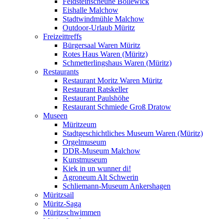
Feldsteinscheune Bollewick
Eishalle Malchow
Stadtwindmühle Malchow
Outdoor-Urlaub Müritz
Freizeittreffs
Bürgersaal Waren Müritz
Rotes Haus Waren (Müritz)
Schmetterlingshaus Waren (Müritz)
Restaurants
Restaurant Moritz Waren Müritz
Restaurant Ratskeller
Restaurant Paulshöhe
Restaurant Schmiede Groß Dratow
Museen
Müritzeum
Stadtgeschichtliches Museum Waren (Müritz)
Orgelmuseum
DDR-Museum Malchow
Kunstmuseum
Kiek in un wunner di!
Agroneum Alt Schwerin
Schliemann-Museum Ankershagen
Müritzsail
Müritz-Saga
Müritzschwimmen