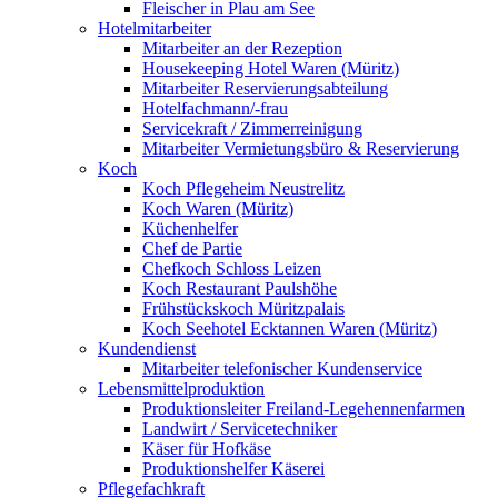
Fleischer in Plau am See
Hotelmitarbeiter
Mitarbeiter an der Rezeption
Housekeeping Hotel Waren (Müritz)
Mitarbeiter Reservierungsabteilung
Hotelfachmann/-frau
Servicekraft / Zimmerreinigung
Mitarbeiter Vermietungsbüro & Reservierung
Koch
Koch Pflegeheim Neustrelitz
Koch Waren (Müritz)
Küchenhelfer
Chef de Partie
Chefkoch Schloss Leizen
Koch Restaurant Paulshöhe
Frühstückskoch Müritzpalais
Koch Seehotel Ecktannen Waren (Müritz)
Kundendienst
Mitarbeiter telefonischer Kundenservice
Lebensmittelproduktion
Produktionsleiter Freiland-Legehennenfarmen
Landwirt / Servicetechniker
Käser für Hofkäse
Produktionshelfer Käserei
Pflegefachkraft