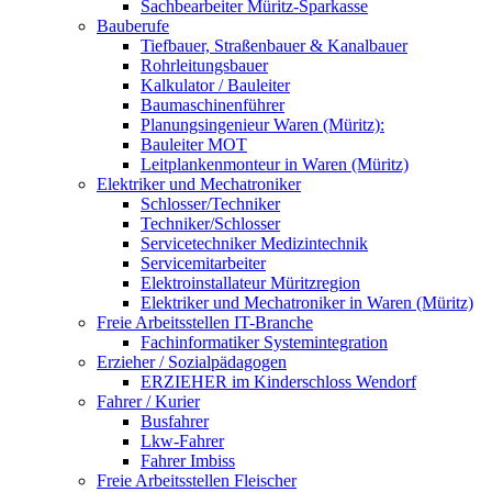
Sachbearbeiter Müritz-Sparkasse
Bauberufe
Tiefbauer, Straßenbauer & Kanalbauer
Rohrleitungsbauer
Kalkulator / Bauleiter
Baumaschinenführer
Planungsingenieur Waren (Müritz):
Bauleiter MOT
Leitplankenmonteur in Waren (Müritz)
Elektriker und Mechatroniker
Schlosser/Techniker
Techniker/Schlosser
Servicetechniker Medizintechnik
Servicemitarbeiter
Elektroinstallateur Müritzregion
Elektriker und Mechatroniker in Waren (Müritz)
Freie Arbeitsstellen IT-Branche
Fachinformatiker Systemintegration
Erzieher / Sozialpädagogen
ERZIEHER im Kinderschloss Wendorf
Fahrer / Kurier
Busfahrer
Lkw-Fahrer
Fahrer Imbiss
Freie Arbeitsstellen Fleischer