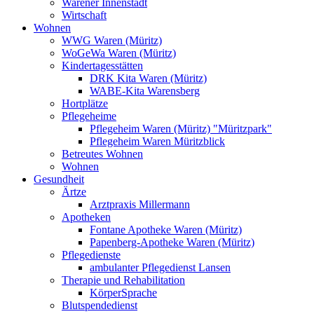
Warener Innenstadt
Wirtschaft
Wohnen
WWG Waren (Müritz)
WoGeWa Waren (Müritz)
Kindertagesstätten
DRK Kita Waren (Müritz)
WABE-Kita Warensberg
Hortplätze
Pflegeheime
Pflegeheim Waren (Müritz) "Müritzpark"
Pflegeheim Waren Müritzblick
Betreutes Wohnen
Wohnen
Gesundheit
Ärtze
Arztpraxis Millermann
Apotheken
Fontane Apotheke Waren (Müritz)
Papenberg-Apotheke Waren (Müritz)
Pflegedienste
ambulanter Pflegedienst Lansen
Therapie und Rehabilitation
KörperSprache
Blutspendedienst