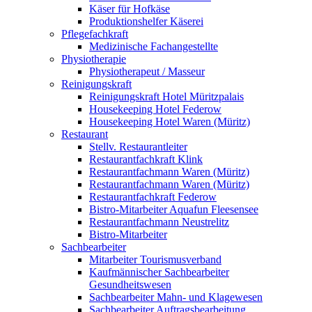
Käser für Hofkäse
Produktionshelfer Käserei
Pflegefachkraft
Medizinische Fachangestellte
Physiotherapie
Physiotherapeut / Masseur
Reinigungskraft
Reinigungskraft Hotel Müritzpalais
Housekeeping Hotel Federow
Housekeeping Hotel Waren (Müritz)
Restaurant
Stellv. Restaurantleiter
Restaurantfachkraft Klink
Restaurantfachmann Waren (Müritz)
Restaurantfachmann Waren (Müritz)
Restaurantfachkraft Federow
Bistro-Mitarbeiter Aquafun Fleesensee
Restaurantfachmann Neustrelitz
Bistro-Mitarbeiter
Sachbearbeiter
Mitarbeiter Tourismusverband
Kaufmännischer Sachbearbeiter
Gesundheitswesen
Sachbearbeiter Mahn- und Klagewesen
Sachbearbeiter Auftragsbearbeitung