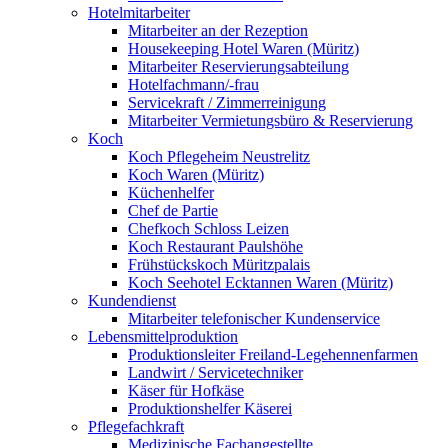
Hotelmitarbeiter
Mitarbeiter an der Rezeption
Housekeeping Hotel Waren (Müritz)
Mitarbeiter Reservierungsabteilung
Hotelfachmann/-frau
Servicekraft / Zimmerreinigung
Mitarbeiter Vermietungsbüro & Reservierung
Koch
Koch Pflegeheim Neustrelitz
Koch Waren (Müritz)
Küchenhelfer
Chef de Partie
Chefkoch Schloss Leizen
Koch Restaurant Paulshöhe
Frühstückskoch Müritzpalais
Koch Seehotel Ecktannen Waren (Müritz)
Kundendienst
Mitarbeiter telefonischer Kundenservice
Lebensmittelproduktion
Produktionsleiter Freiland-Legehennenfarmen
Landwirt / Servicetechniker
Käser für Hofkäse
Produktionshelfer Käserei
Pflegefachkraft
Medizinische Fachangestellte