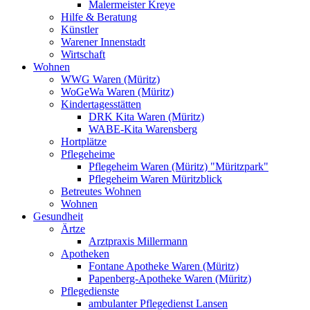
Malermeister Kreye
Hilfe & Beratung
Künstler
Warener Innenstadt
Wirtschaft
Wohnen
WWG Waren (Müritz)
WoGeWa Waren (Müritz)
Kindertagesstätten
DRK Kita Waren (Müritz)
WABE-Kita Warensberg
Hortplätze
Pflegeheime
Pflegeheim Waren (Müritz) "Müritzpark"
Pflegeheim Waren Müritzblick
Betreutes Wohnen
Wohnen
Gesundheit
Ärtze
Arztpraxis Millermann
Apotheken
Fontane Apotheke Waren (Müritz)
Papenberg-Apotheke Waren (Müritz)
Pflegedienste
ambulanter Pflegedienst Lansen