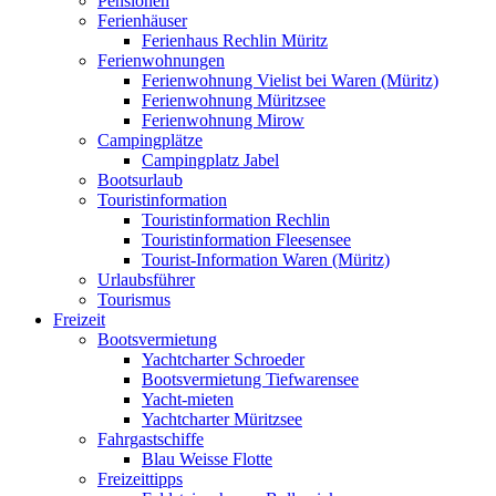
Pensionen
Ferienhäuser
Ferienhaus Rechlin Müritz
Ferienwohnungen
Ferienwohnung Vielist bei Waren (Müritz)
Ferienwohnung Müritzsee
Ferienwohnung Mirow
Campingplätze
Campingplatz Jabel
Bootsurlaub
Touristinformation
Touristinformation Rechlin
Touristinformation Fleesensee
Tourist-Information Waren (Müritz)
Urlaubsführer
Tourismus
Freizeit
Bootsvermietung
Yachtcharter Schroeder
Bootsvermietung Tiefwarensee
Yacht-mieten
Yachtcharter Müritzsee
Fahrgastschiffe
Blau Weisse Flotte
Freizeittipps