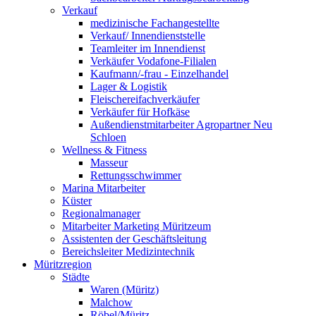
Verkauf
medizinische Fachangestellte
Verkauf/ Innendienststelle
Teamleiter im Innendienst
Verkäufer Vodafone-Filialen
Kaufmann/-frau - Einzelhandel
Lager & Logistik
Fleischereifachverkäufer
Verkäufer für Hofkäse
Außendienstmitarbeiter Agropartner Neu
Schloen
Wellness & Fitness
Masseur
Rettungsschwimmer
Marina Mitarbeiter
Küster
Regionalmanager
Mitarbeiter Marketing Müritzeum
Assistenten der Geschäftsleitung
Bereichsleiter Medizintechnik
Müritzregion
Städte
Waren (Müritz)
Malchow
Röbel/Müritz