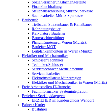
Sozialversicherungsfachangestellte
Finanzbuchhaltung
Stellenausschreibung Müritz-Sparkasse
Sachbearbeiter Müritz-Sparkasse
Bauberufe
Tiefbauer, Straßenbauer & Kanalbauer
Rohrleitungsbauer
Kalkulator / Bauleiter
Baumaschinenführer
Planungsingenieur Waren (Müritz):
Bauleiter MOT
Leitplankenmonteur in Waren (Müritz)
Elektriker und Mechatroniker
Schlosser/Techniker
Techniker/Schlosser
Servicetechniker Medizintechnik
Servicemitarbeiter
Elektroinstallateur Müritzregion
Elektriker und Mechatroniker in Waren (Müritz)
Freie Arbeitsstellen IT-Branche
Fachinformatiker Systemintegration
Erzieher / Sozialpädagogen
ERZIEHER im Kinderschloss Wendorf
Fahrer / Kurier
Busfahrer