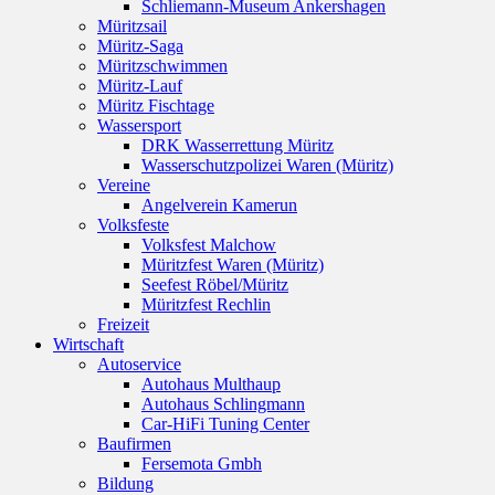
Schliemann-Museum Ankershagen
Müritzsail
Müritz-Saga
Müritzschwimmen
Müritz-Lauf
Müritz Fischtage
Wassersport
DRK Wasserrettung Müritz
Wasserschutzpolizei Waren (Müritz)
Vereine
Angelverein Kamerun
Volksfeste
Volksfest Malchow
Müritzfest Waren (Müritz)
Seefest Röbel/Müritz
Müritzfest Rechlin
Freizeit
Wirtschaft
Autoservice
Autohaus Multhaup
Autohaus Schlingmann
Car-HiFi Tuning Center
Baufirmen
Fersemota Gmbh
Bildung