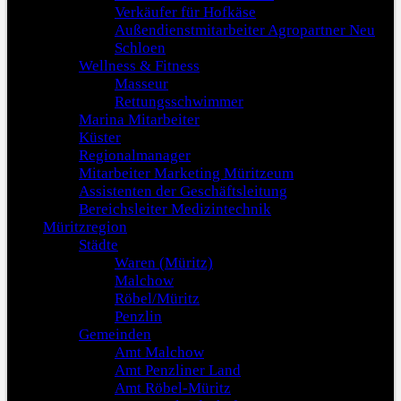
Verkäufer für Hofkäse
Außendienstmitarbeiter Agropartner Neu
Schloen
Wellness & Fitness
Masseur
Rettungsschwimmer
Marina Mitarbeiter
Küster
Regionalmanager
Mitarbeiter Marketing Müritzeum
Assistenten der Geschäftsleitung
Bereichsleiter Medizintechnik
Müritzregion
Städte
Waren (Müritz)
Malchow
Röbel/Müritz
Penzlin
Gemeinden
Amt Malchow
Amt Penzliner Land
Amt Röbel-Müritz