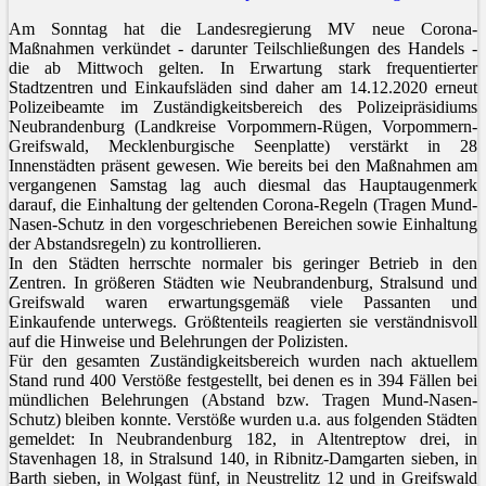
Am Sonntag hat die Landesregierung MV neue Corona-
Maßnahmen verkündet - darunter Teilschließungen des Handels -
die ab Mittwoch gelten. In Erwartung stark frequentierter
Stadtzentren und Einkaufsläden sind daher am 14.12.2020 erneut
Polizeibeamte im Zuständigkeitsbereich des Polizeipräsidiums
Neubrandenburg (Landkreise Vorpommern-Rügen, Vorpommern-
Greifswald, Mecklenburgische Seenplatte) verstärkt in 28
Innenstädten präsent gewesen. Wie bereits bei den Maßnahmen am
vergangenen Samstag lag auch diesmal das Hauptaugenmerk
darauf, die Einhaltung der geltenden Corona-Regeln (Tragen Mund-
Nasen-Schutz in den vorgeschriebenen Bereichen sowie Einhaltung
der Abstandsregeln) zu kontrollieren.
In den Städten herrschte normaler bis geringer Betrieb in den
Zentren. In größeren Städten wie Neubrandenburg, Stralsund und
Greifswald waren erwartungsgemäß viele Passanten und
Einkaufende unterwegs. Größtenteils reagierten sie verständnisvoll
auf die Hinweise und Belehrungen der Polizisten.
Für den gesamten Zuständigkeitsbereich wurden nach aktuellem
Stand rund 400 Verstöße festgestellt, bei denen es in 394 Fällen bei
mündlichen Belehrungen (Abstand bzw. Tragen Mund-Nasen-
Schutz) bleiben konnte. Verstöße wurden u.a. aus folgenden Städten
gemeldet: In Neubrandenburg 182, in Altentreptow drei, in
Stavenhagen 18, in Stralsund 140, in Ribnitz-Damgarten sieben, in
Barth sieben, in Wolgast fünf, in Neustrelitz 12 und in Greifswald