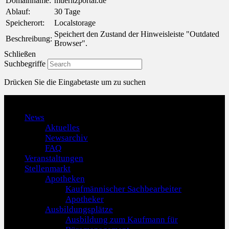
Domainname:
mueritzportal.de
Ablauf:
30 Tage
Speicherort:
Localstorage
Speichert den Zustand der Hinweisleiste "Outdated
Beschreibung:
Browser".
Schließen
Suchbegriffe
Drücken Sie die Eingabetaste um zu suchen
Menu
News
Aktuelles
Newsarchiv
FAQ
Veranstaltungen
Stellenmarkt
Apotheken
Kaufmännischer Sachbearbeiter
Apotheker
Ausbildungsplätze
Ausbildung zum Kaufmann für