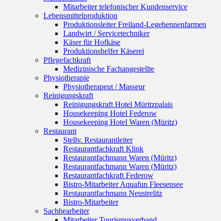
Mitarbeiter telefonischer Kundenservice
Lebensmittelproduktion
Produktionsleiter Freiland-Legehennenfarmen
Landwirt / Servicetechniker
Käser für Hofkäse
Produktionshelfer Käserei
Pflegefachkraft
Medizinische Fachangestellte
Physiotherapie
Physiotherapeut / Masseur
Reinigungskraft
Reinigungskraft Hotel Müritzpalais
Housekeeping Hotel Federow
Housekeeping Hotel Waren (Müritz)
Restaurant
Stellv. Restaurantleiter
Restaurantfachkraft Klink
Restaurantfachmann Waren (Müritz)
Restaurantfachmann Waren (Müritz)
Restaurantfachkraft Federow
Bistro-Mitarbeiter Aquafun Fleesensee
Restaurantfachmann Neustrelitz
Bistro-Mitarbeiter
Sachbearbeiter
Mitarbeiter Tourismusverband