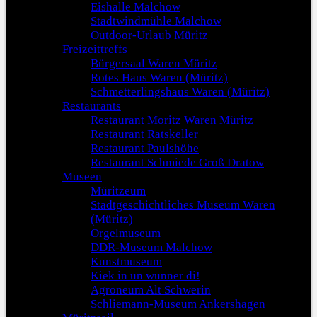
Eishalle Malchow
Stadtwindmühle Malchow
Outdoor-Urlaub Müritz
Freizeittreffs
Bürgersaal Waren Müritz
Rotes Haus Waren (Müritz)
Schmetterlingshaus Waren (Müritz)
Restaurants
Restaurant Moritz Waren Müritz
Restaurant Ratskeller
Restaurant Paulshöhe
Restaurant Schmiede Groß Dratow
Museen
Müritzeum
Stadtgeschichtliches Museum Waren
(Müritz)
Orgelmuseum
DDR-Museum Malchow
Kunstmuseum
Kiek in un wunner di!
Agroneum Alt Schwerin
Schliemann-Museum Ankershagen