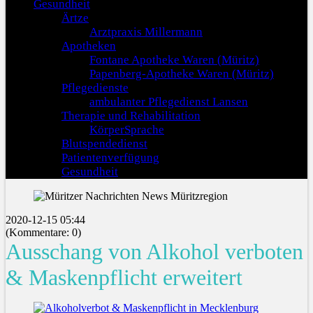
Gesundheit
Ärtze
Arztpraxis Millermann
Apotheken
Fontane Apotheke Waren (Müritz)
Papenberg-Apotheke Waren (Müritz)
Pflegedienste
ambulanter Pflegedienst Lansen
Therapie und Rehabilitation
KörperSprache
Blutspendedienst
Patientenverfügung
Gesundheit
2020-12-15 05:44
(Kommentare: 0)
Ausschang von Alkohol verboten
& Maskenpflicht erweitert