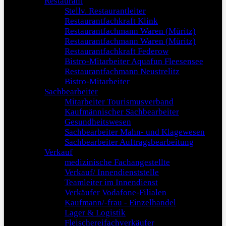
Restaurant
Stellv. Restaurantleiter
Restaurantfachkraft Klink
Restaurantfachmann Waren (Müritz)
Restaurantfachmann Waren (Müritz)
Restaurantfachkraft Federow
Bistro-Mitarbeiter Aquafun Fleesensee
Restaurantfachmann Neustrelitz
Bistro-Mitarbeiter
Sachbearbeiter
Mitarbeiter Tourismusverband
Kaufmännischer Sachbearbeiter
Gesundheitswesen
Sachbearbeiter Mahn- und Klagewesen
Sachbearbeiter Auftragsbearbeitung
Verkauf
medizinische Fachangestellte
Verkauf/ Innendienststelle
Teamleiter im Innendienst
Verkäufer Vodafone-Filialen
Kaufmann/-frau - Einzelhandel
Lager & Logistik
Fleischereifachverkäufer