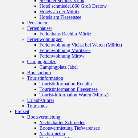
Seehotel Schloss Klink
Hotel schmiede1860 Groß Dratow
Hotels an der Müritz
Hotels am Fleesensee
Pensionen
Ferienhäuser
Ferienhaus Rechlin Müritz
Ferienwohnungen
Ferienwohnung Vielist bei Waren (Müritz)
Ferienwohnung Müritzsee
Ferienwohnung Mirow
Campingplätze
Campingplatz Jabel
Bootsurlaub
Touristinformation
Touristinformation Rechlin
Touristinformation Fleesensee
Tourist-Information Waren (Müritz)
Urlaubsführer
Tourismus
Freizeit
Bootsvermietung
Yachtcharter Schroeder
Bootsvermietung Tiefwarensee
Yacht-mieten