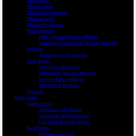
Müritzsail
Müritz-Saga
Müritzschwimmen
Müritz-Lauf
Müritz Fischtage
Wassersport
DRK Wasserrettung Müritz
Wasserschutzpolizei Waren (Müritz)
Vereine
Angelverein Kamerun
Volksfeste
Volksfest Malchow
Müritzfest Waren (Müritz)
Seefest Röbel/Müritz
Müritzfest Rechlin
Freizeit
Wirtschaft
Autoservice
Autohaus Multhaup
Autohaus Schlingmann
Car-HiFi Tuning Center
Baufirmen
Fersemota Gmbh