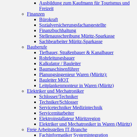
Ausbildung zum Kaufmann für Tourismus und
Freizeit
Finanzen
Bürokraft
Sozialversicherungsfachangestellte
Finanzbuchhaltung
Stellenausschreibung Müritz-Sparkasse
Sachbearbeiter Müritz-Sparkasse
Bauberufe
Tiefbauer, Straßenbauer & Kanalbauer
Rohrleitungsbauer
Kalkulator / Bauleiter
Baumaschinenführer
Planungsingenieur Waren (Müritz):
Bauleiter MOT
Leitplankenmonteur in Waren (Müritz)
Elektriker und Mechatroniker
Schlosser/Techniker
Techniker/Schlosser
Servicetechniker Medizintechnik
Servicemitarbeiter
Elektroinstallateur Müritzregion
Elektriker und Mechatroniker in Waren (Müritz)
Freie Arbeitsstellen IT-Branche
Fachinformatiker Systemintegration