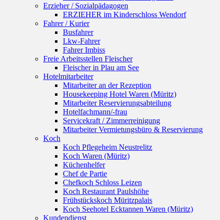
Erzieher / Sozialpädagogen
ERZIEHER im Kinderschloss Wendorf
Fahrer / Kurier
Busfahrer
Lkw-Fahrer
Fahrer Imbiss
Freie Arbeitsstellen Fleischer
Fleischer in Plau am See
Hotelmitarbeiter
Mitarbeiter an der Rezeption
Housekeeping Hotel Waren (Müritz)
Mitarbeiter Reservierungsabteilung
Hotelfachmann/-frau
Servicekraft / Zimmerreinigung
Mitarbeiter Vermietungsbüro & Reservierung
Koch
Koch Pflegeheim Neustrelitz
Koch Waren (Müritz)
Küchenhelfer
Chef de Partie
Chefkoch Schloss Leizen
Koch Restaurant Paulshöhe
Frühstückskoch Müritzpalais
Koch Seehotel Ecktannen Waren (Müritz)
Kundendienst