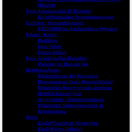
(Müritz)
Freie Arbeitsstellen IT-Branche
Fachinformatiker Systemintegration
Erzieher / Sozialpädagogen
ERZIEHER im Kinderschloss Wendorf
Fahrer / Kurier
Busfahrer
Lkw-Fahrer
Fahrer Imbiss
Freie Arbeitsstellen Fleischer
Fleischer in Plau am See
Hotelmitarbeiter
Mitarbeiter an der Rezeption
Housekeeping Hotel Waren (Müritz)
Mitarbeiter Reservierungsabteilung
Hotelfachmann/-frau
Servicekraft / Zimmerreinigung
Mitarbeiter Vermietungsbüro &
Reservierung
Koch
Koch Pflegeheim Neustrelitz
Koch Waren (Müritz)