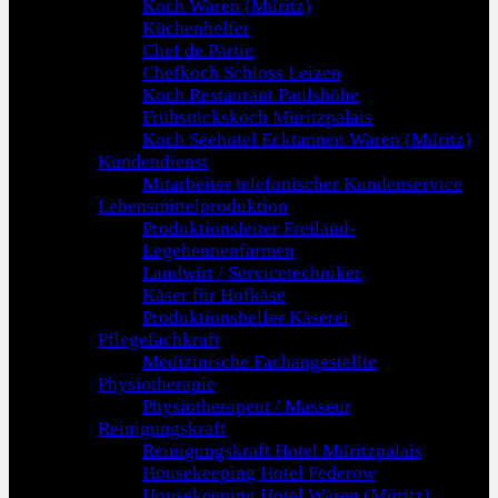
Koch Waren (Müritz)
Küchenhelfer
Chef de Partie
Chefkoch Schloss Leizen
Koch Restaurant Paulshöhe
Frühstückskoch Müritzpalais
Koch Seehotel Ecktannen Waren (Müritz)
Kundendienst
Mitarbeiter telefonischer Kundenservice
Lebensmittelproduktion
Produktionsleiter Freiland-
Legehennenfarmen
Landwirt / Servicetechniker
Käser für Hofkäse
Produktionshelfer Käserei
Pflegefachkraft
Medizinische Fachangestellte
Physiotherapie
Physiotherapeut / Masseur
Reinigungskraft
Reinigungskraft Hotel Müritzpalais
Housekeeping Hotel Federow
Housekeeping Hotel Waren (Müritz)