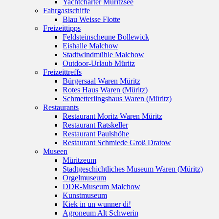
Yachtcharter Müritzsee
Fahrgastschiffe
Blau Weisse Flotte
Freizeittipps
Feldsteinscheune Bollewick
Eishalle Malchow
Stadtwindmühle Malchow
Outdoor-Urlaub Müritz
Freizeittreffs
Bürgersaal Waren Müritz
Rotes Haus Waren (Müritz)
Schmetterlingshaus Waren (Müritz)
Restaurants
Restaurant Moritz Waren Müritz
Restaurant Ratskeller
Restaurant Paulshöhe
Restaurant Schmiede Groß Dratow
Museen
Müritzeum
Stadtgeschichtliches Museum Waren (Müritz)
Orgelmuseum
DDR-Museum Malchow
Kunstmuseum
Kiek in un wunner di!
Agroneum Alt Schwerin