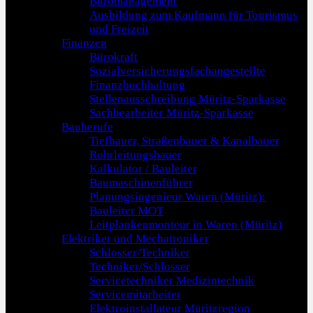
Büromanagement
Ausbildung zum Kaufmann für Tourismus
und Freizeit
Finanzen
Bürokraft
Sozialversicherungsfachangestellte
Finanzbuchhaltung
Stellenausschreibung Müritz-Sparkasse
Sachbearbeiter Müritz-Sparkasse
Bauberufe
Tiefbauer, Straßenbauer & Kanalbauer
Rohrleitungsbauer
Kalkulator / Bauleiter
Baumaschinenführer
Planungsingenieur Waren (Müritz):
Bauleiter MOT
Leitplankenmonteur in Waren (Müritz)
Elektriker und Mechatroniker
Schlosser/Techniker
Techniker/Schlosser
Servicetechniker Medizintechnik
Servicemitarbeiter
Elektroinstallateur Müritzregion