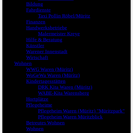
Bildung
Fahrdienste
Taxi Pollin Röbel/Müritz
Finanzen
Handwerksbetriebe
Malermeister Kreye
Hilfe & Beratung
Künstler
Warener Innenstadt
Wirtschaft
Wohnen
WWG Waren (Müritz)
WoGeWa Waren (Müritz)
Kindertagesstätten
DRK Kita Waren (Müritz)
WABE-Kita Warensberg
Hortplätze
Pflegeheime
Pflegeheim Waren (Müritz) "Müritzpark"
Pflegeheim Waren Müritzblick
Betreutes Wohnen
Wohnen