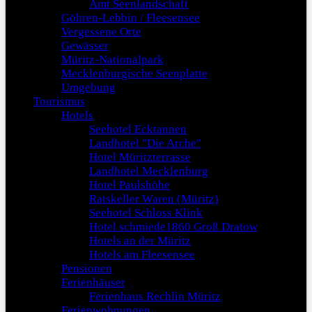
Amt Seenlandschaft
Göhren-Lebbin / Fleesensee
Vergessene Orte
Gewässer
Müritz-Nationalpark
Mecklenburgische Seenplatte
Umgebung
Tourismus
Hotels
Seehotel Ecktannen
Landhotel "Die Arche"
Hotel Müritzterrasse
Landhotel Mecklenburg
Hotel Paulshöhe
Ratskeller Waren (Müritz)
Seehotel Schloss Klink
Hotel schmiede1860 Groß Dratow
Hotels an der Müritz
Hotels am Fleesensee
Pensionen
Ferienhäuser
Ferienhaus Rechlin Müritz
Ferienwohnungen