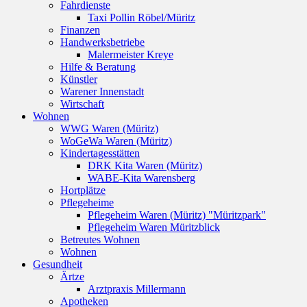
Fahrdienste
Taxi Pollin Röbel/Müritz
Finanzen
Handwerksbetriebe
Malermeister Kreye
Hilfe & Beratung
Künstler
Warener Innenstadt
Wirtschaft
Wohnen
WWG Waren (Müritz)
WoGeWa Waren (Müritz)
Kindertagesstätten
DRK Kita Waren (Müritz)
WABE-Kita Warensberg
Hortplätze
Pflegeheime
Pflegeheim Waren (Müritz) "Müritzpark"
Pflegeheim Waren Müritzblick
Betreutes Wohnen
Wohnen
Gesundheit
Ärtze
Arztpraxis Millermann
Apotheken