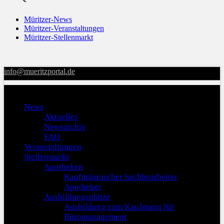
Müritzer-News
Müritzer-Veranstaltungen
Müritzer-Stellenmarkt
info@mueritzportal.de
Menu
News
Aktuelles
Newsarchiv
FAQ
Veranstaltungen
Stellenmarkt
Apotheken
Kaufmännischer Sachbearbeiter
Apotheker
Ausbildungsplätze
Ausbildung zum Kaufmann für
Büromanagement