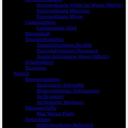
Ferienwohnung Vielist bei Waren (Müritz)
Ferienwohnung Müritzsee
Ferienwohnung Mirow
Campingplätze
Campingplatz Jabel
Bootsurlaub
Touristinformation
Touristinformation Rechlin
Touristinformation Fleesensee
Tourist-Information Waren (Müritz)
Urlaubsführer
Tourismus
Freizeit
Bootsvermietung
Yachtcharter Schroeder
Bootsvermietung Tiefwarensee
Yacht-mieten
Yachtcharter Müritzsee
Fahrgastschiffe
Blau Weisse Flotte
Freizeittipps
Feldsteinscheune Bollewick