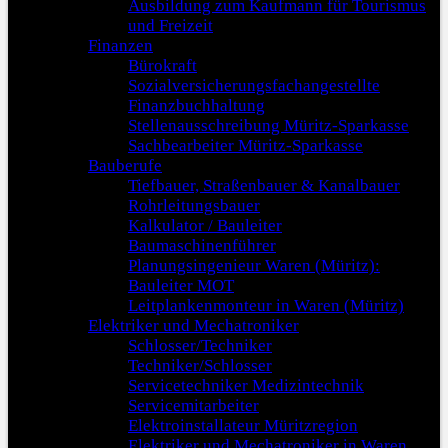
Ausbildung zum Kaufmann für Tourismus
und Freizeit
Finanzen
Bürokraft
Sozialversicherungsfachangestellte
Finanzbuchhaltung
Stellenausschreibung Müritz-Sparkasse
Sachbearbeiter Müritz-Sparkasse
Bauberufe
Tiefbauer, Straßenbauer & Kanalbauer
Rohrleitungsbauer
Kalkulator / Bauleiter
Baumaschinenführer
Planungsingenieur Waren (Müritz):
Bauleiter MOT
Leitplankenmonteur in Waren (Müritz)
Elektriker und Mechatroniker
Schlosser/Techniker
Techniker/Schlosser
Servicetechniker Medizintechnik
Servicemitarbeiter
Elektroinstallateur Müritzregion
Elektriker und Mechatroniker in Waren