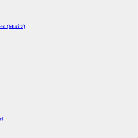
en (Müritz)
rf