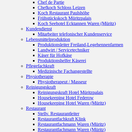
Chef de Partie
Chefkoch Schloss Leizen
Koch Restaurant Paulshöhe
Frühstückskoch Müritzpalais
Koch Seehotel Ecktannen Waren (Müritz)
Kundendienst
Mitarbeiter telefonischer Kundenservice
Lebensmittelproduktion
Produktionsleiter Freiland-Legehennenfarmen
Landwirt / Servicetechniker
Käser für Hofkäse
Produktionshelfer Käserei
Pflegefachkraft
Medizinische Fachangestellte
Physiotherapie
Physiotherapeut / Masseur
Reinigungskraft
Reinigungskraft Hotel Müritzpalais
Housekeeping Hotel Federow
Housekeeping Hotel Waren (Müritz)
Restaurant
Stellv. Restaurantleiter
Restaurantfachkraft Klink
Restaurantfachmann Waren (Müritz)
Restaurantfachmann Waren (Müritz)