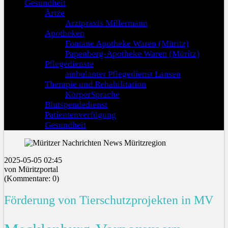
Gesundheit
Ärtze
Arztpraxis Millermann
Apotheken
Fontane Apotheke Waren (Müritz)
Papenberg-Apotheke Waren (Müritz)
Pflegedienste
ambulanter Pflegedienst Lansen
Therapie und Rehabilitation
KörperSprache
Blutspendedienst
Patientenverfügung
Gesundheit
2025-05-05 02:45
von Müritzportal
(Kommentare: 0)
Förderung von Tierschutzprojekten in MV