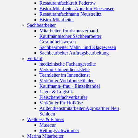
Restaurantfachkraft Federow
Bistro-Mitarbeiter Aquafun Fleesensee
Restaurantfachmann Neustrelitz
Bistro-Mitarbeiter
Sachbearbeiter
Mitarbeiter Tourismusverband
Kaufmännischer Sachbearbeiter
Gesundheitswesen
Sachbearbeiter Mahn- und Klagewesen
Sachbearbeiter Auftragsbearbeitung
Verkauf
medizinische Fachangestellte
Verkauf/ Innendienststelle
Teamleiter im Innendienst
Verkäufer Vodafone-Filialen
Kaufmann/-frau - Einzelhandel
Lager & Logistik
Fleischereifachverkäufer
Verkäufer für Hofkäse
Außendienstmitarbeiter Agropartner Neu
Schloen
Wellness & Fitness
Masseur
Rettungsschwimmer
Marina Mitarbeiter