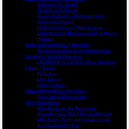
Schlosser/Techniker
Techniker/Schlosser
Servicetechniker Medizintechnik
Servicemitarbeiter
Elektroinstallateur Müritzregion
Elektriker und Mechatroniker in Waren
(Müritz)
Freie Arbeitsstellen IT-Branche
Fachinformatiker Systemintegration
Erzieher / Sozialpädagogen
ERZIEHER im Kinderschloss Wendorf
Fahrer / Kurier
Busfahrer
Lkw-Fahrer
Fahrer Imbiss
Freie Arbeitsstellen Fleischer
Fleischer in Plau am See
Hotelmitarbeiter
Mitarbeiter an der Rezeption
Housekeeping Hotel Waren (Müritz)
Mitarbeiter Reservierungsabteilung
Hotelfachmann/-frau