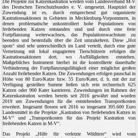
Die Projekte zur Katzenkastration werden vom Landesverband M-V
des Deutschen Tierschutzbundes e. V. umgesetzt. Hauptziel der
Zuwendung ist es, durch entsprechend gut organisierte
Kastrationsaktionen in Gebieten in Mecklenburg-Vorpommern, in
denen problematische unkontrolliert hohe Populationen von
freilebenden Katzen entstanden sind und durch eine freie
Fortpflanzung weiterwachsen, das Populationswachstum zu
beenden und bestenfalls über die Zeit umzukehren. Diese „Hot
spots“ sind sehr unterschiedlich im Land verteilt, durch eine gute
Vernetzung mit lokal engagierten Tierschützern erfolgen die
Kastrationsaktionen dort, wo Auffälligkeiten entstehen.
Maßgebliches Instrument hierbei ist die kontrollierte dauerhafte
Verhinderung der Fortpflanzungsfähigkeit einer möglichst großen
Anzahl freilebender Katzen. Die Zuwendungen erfolgen pauschal in
Höhe von 80 Euro/Katze bzw. 55 Euro/Kater, d. h. mit der zur
Verfügung gestellten Summe ließen sich rein rechnerisch 625
Katzen oder 900 Kater kastrieren. Zuwendungen im Rahmen der
Katzenkastration werden bereits seit 2016 gewährt und wurden
2019 um Zuwendungen für die entstehenden Transportkosten
erweitert. Insgesamt flossen seit 2016 so insgesamt 395.600 Euro
Landesmittel in die Projekte „Kastration von freilebenden Katzen in
M-V“ und „Transportkosten für das Projekt Kastration von
freilebenden Katzen in M-V“.
Das Projekt „Hilfe für verletzte Wildtiere“ wird vom