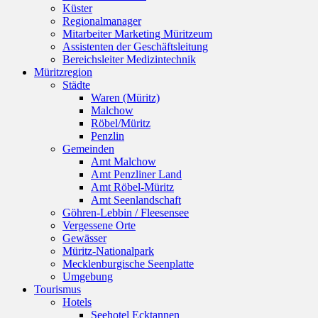
Küster
Regionalmanager
Mitarbeiter Marketing Müritzeum
Assistenten der Geschäftsleitung
Bereichsleiter Medizintechnik
Müritzregion
Städte
Waren (Müritz)
Malchow
Röbel/Müritz
Penzlin
Gemeinden
Amt Malchow
Amt Penzliner Land
Amt Röbel-Müritz
Amt Seenlandschaft
Göhren-Lebbin / Fleesensee
Vergessene Orte
Gewässer
Müritz-Nationalpark
Mecklenburgische Seenplatte
Umgebung
Tourismus
Hotels
Seehotel Ecktannen