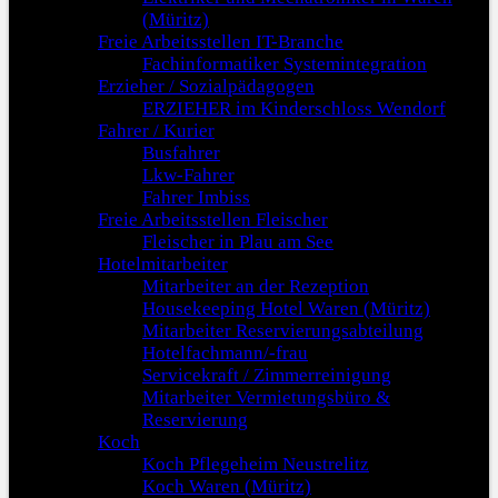
(Müritz)
Freie Arbeitsstellen IT-Branche
Fachinformatiker Systemintegration
Erzieher / Sozialpädagogen
ERZIEHER im Kinderschloss Wendorf
Fahrer / Kurier
Busfahrer
Lkw-Fahrer
Fahrer Imbiss
Freie Arbeitsstellen Fleischer
Fleischer in Plau am See
Hotelmitarbeiter
Mitarbeiter an der Rezeption
Housekeeping Hotel Waren (Müritz)
Mitarbeiter Reservierungsabteilung
Hotelfachmann/-frau
Servicekraft / Zimmerreinigung
Mitarbeiter Vermietungsbüro &
Reservierung
Koch
Koch Pflegeheim Neustrelitz
Koch Waren (Müritz)