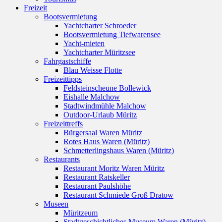
Freizeit
Bootsvermietung
Yachtcharter Schroeder
Bootsvermietung Tiefwarensee
Yacht-mieten
Yachtcharter Müritzsee
Fahrgastschiffe
Blau Weisse Flotte
Freizeittipps
Feldsteinscheune Bollewick
Eishalle Malchow
Stadtwindmühle Malchow
Outdoor-Urlaub Müritz
Freizeittreffs
Bürgersaal Waren Müritz
Rotes Haus Waren (Müritz)
Schmetterlingshaus Waren (Müritz)
Restaurants
Restaurant Moritz Waren Müritz
Restaurant Ratskeller
Restaurant Paulshöhe
Restaurant Schmiede Groß Dratow
Museen
Müritzeum
Stadtgeschichtliches Museum Waren (Müritz)