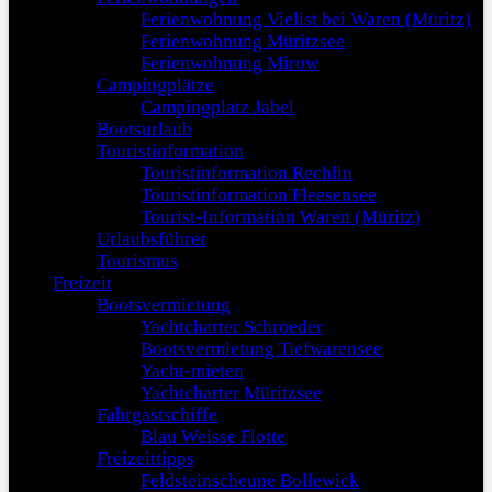
Ferienwohnung Vielist bei Waren (Müritz)
Ferienwohnung Müritzsee
Ferienwohnung Mirow
Campingplätze
Campingplatz Jabel
Bootsurlaub
Touristinformation
Touristinformation Rechlin
Touristinformation Fleesensee
Tourist-Information Waren (Müritz)
Urlaubsführer
Tourismus
Freizeit
Bootsvermietung
Yachtcharter Schroeder
Bootsvermietung Tiefwarensee
Yacht-mieten
Yachtcharter Müritzsee
Fahrgastschiffe
Blau Weisse Flotte
Freizeittipps
Feldsteinscheune Bollewick