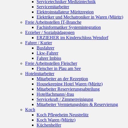
Servicetechniker Medizintechnik
Servicemitarbeiter
Elektroinstallateur Müritzregion
Elektriker und Mechatroniker in Waren (Müritz)
Freie Arbeitsstellen IT-Branche
Fachinformatiker Systemintegration
Erzieher / Sozialpädagogen
ERZIEHER im Kinderschloss Wendorf
Fahrer / Kurier
Busfahrer
Lkw-Fahrer
Fahrer Imbiss
Freie Arbeitsstellen Fleischer
Fleischer in Plau am See
Hotelmitarbeiter
Mitarbeiter an der Rezeption
Housekeeping Hotel Waren (Müritz)
Mitarbeiter Reservierungsabteilung
Hotelfachmann/-frau
Servicekraft / Zimmerreinigung
Mitarbeiter Vermietungsbüro & Reservierung
Koch
Koch Pflegeheim Neustrelitz
Koch Waren (Müritz)
Küchenhelfer