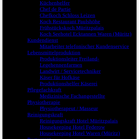
Küchenhelfer
Chef de Partie
Chefkoch Schloss Leizen
Koch Restaurant Paulshöhe
Frühstückskoch Müritzpalais
Koch Seehotel Ecktannen Waren (Müritz)
Kundendienst
Mitarbeiter telefonischer Kundenservice
Lebensmittelproduktion
Produktionsleiter Freiland-
Legehennenfarmen
Landwirt / Servicetechniker
Käser für Hofkäse
Produktionshelfer Käserei
Pflegefachkraft
Medizinische Fachangestellte
Physiotherapie
Physiotherapeut / Masseur
Reinigungskraft
Reinigungskraft Hotel Müritzpalais
Housekeeping Hotel Federow
Housekeeping Hotel Waren (Müritz)