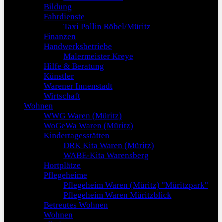
Bildung
Fahrdienste
Taxi Pollin Röbel/Müritz
Finanzen
Handwerksbetriebe
Malermeister Kreye
Hilfe & Beratung
Künstler
Warener Innenstadt
Wirtschaft
Wohnen
WWG Waren (Müritz)
WoGeWa Waren (Müritz)
Kindertagesstätten
DRK Kita Waren (Müritz)
WABE-Kita Warensberg
Hortplätze
Pflegeheime
Pflegeheim Waren (Müritz) "Müritzpark"
Pflegeheim Waren Müritzblick
Betreutes Wohnen
Wohnen