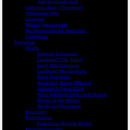
Amt Seenlandschaft
Göhren-Lebbin / Fleesensee
Vergessene Orte
Gewässer
Müritz-Nationalpark
Mecklenburgische Seenplatte
Umgebung
Tourismus
Hotels
Seehotel Ecktannen
Landhotel "Die Arche"
Hotel Müritzterrasse
Landhotel Mecklenburg
Hotel Paulshöhe
Ratskeller Waren (Müritz)
Seehotel Schloss Klink
Hotel schmiede1860 Groß Dratow
Hotels an der Müritz
Hotels am Fleesensee
Pensionen
Ferienhäuser
Ferienhaus Rechlin Müritz
Ferienwohnungen