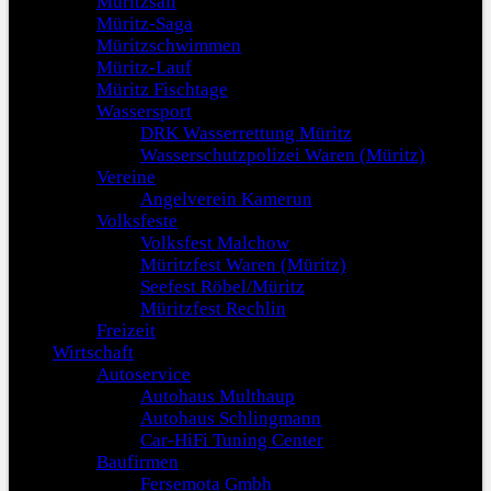
Müritzsail
Müritz-Saga
Müritzschwimmen
Müritz-Lauf
Müritz Fischtage
Wassersport
DRK Wasserrettung Müritz
Wasserschutzpolizei Waren (Müritz)
Vereine
Angelverein Kamerun
Volksfeste
Volksfest Malchow
Müritzfest Waren (Müritz)
Seefest Röbel/Müritz
Müritzfest Rechlin
Freizeit
Wirtschaft
Autoservice
Autohaus Multhaup
Autohaus Schlingmann
Car-HiFi Tuning Center
Baufirmen
Fersemota Gmbh