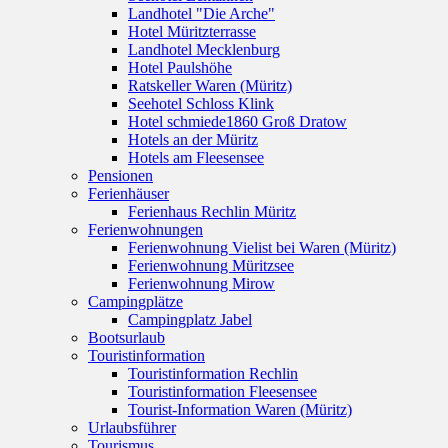
Landhotel "Die Arche"
Hotel Müritzterrasse
Landhotel Mecklenburg
Hotel Paulshöhe
Ratskeller Waren (Müritz)
Seehotel Schloss Klink
Hotel schmiede1860 Groß Dratow
Hotels an der Müritz
Hotels am Fleesensee
Pensionen
Ferienhäuser
Ferienhaus Rechlin Müritz
Ferienwohnungen
Ferienwohnung Vielist bei Waren (Müritz)
Ferienwohnung Müritzsee
Ferienwohnung Mirow
Campingplätze
Campingplatz Jabel
Bootsurlaub
Touristinformation
Touristinformation Rechlin
Touristinformation Fleesensee
Tourist-Information Waren (Müritz)
Urlaubsführer
Tourismus