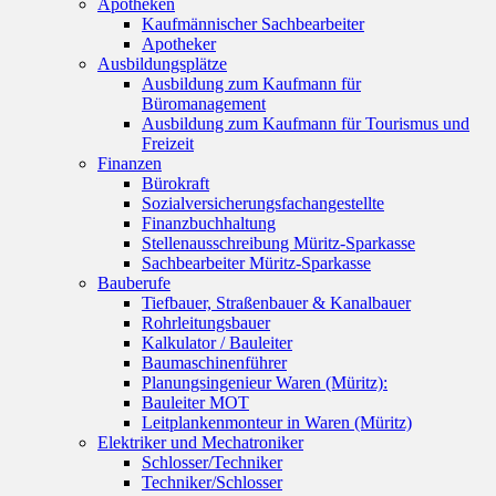
Apotheken
Kaufmännischer Sachbearbeiter
Apotheker
Ausbildungsplätze
Ausbildung zum Kaufmann für
Büromanagement
Ausbildung zum Kaufmann für Tourismus und
Freizeit
Finanzen
Bürokraft
Sozialversicherungsfachangestellte
Finanzbuchhaltung
Stellenausschreibung Müritz-Sparkasse
Sachbearbeiter Müritz-Sparkasse
Bauberufe
Tiefbauer, Straßenbauer & Kanalbauer
Rohrleitungsbauer
Kalkulator / Bauleiter
Baumaschinenführer
Planungsingenieur Waren (Müritz):
Bauleiter MOT
Leitplankenmonteur in Waren (Müritz)
Elektriker und Mechatroniker
Schlosser/Techniker
Techniker/Schlosser