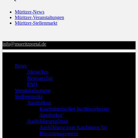
Müritzer-News
Müritzer-Veranstaltungen
Müritzer-Stellenmarkt
info@mueritzportal.de
Menu
News
Aktuelles
Newsarchiv
FAQ
Veranstaltungen
Stellenmarkt
Apotheken
Kaufmännischer Sachbearbeiter
Apotheker
Ausbildungsplätze
Ausbildung zum Kaufmann für
Büromanagement