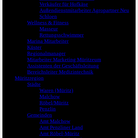
Verkäufer für Hofkäse
Außendienstmitarbeiter Agropartner Neu
Schloen
Wellness & Fitness
Masseur
Rettungsschwimmer
Marina Mitarbeiter
Küster
Regionalmanager
Mitarbeiter Marketing Müritzeum
Assistenten der Geschäftsleitung
Bereichsleiter Medizintechnik
Müritzregion
Städte
Waren (Müritz)
Malchow
Röbel/Müritz
Penzlin
Gemeinden
Amt Malchow
Amt Penzliner Land
Amt Röbel-Müritz