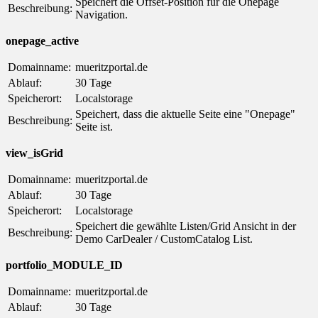
Speichert die Offset-Position für die Onepage
Beschreibung:
Navigation.
onepage_active
Domainname:
mueritzportal.de
Ablauf:
30 Tage
Speicherort:
Localstorage
Speichert, dass die aktuelle Seite eine "Onepage"
Beschreibung:
Seite ist.
view_isGrid
Domainname:
mueritzportal.de
Ablauf:
30 Tage
Speicherort:
Localstorage
Speichert die gewählte Listen/Grid Ansicht in der
Beschreibung:
Demo CarDealer / CustomCatalog List.
portfolio_MODULE_ID
Domainname:
mueritzportal.de
Ablauf:
30 Tage