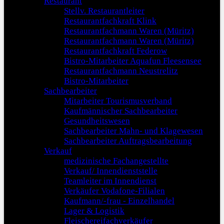
Restaurant
Stellv. Restaurantleiter
Restaurantfachkraft Klink
Restaurantfachmann Waren (Müritz)
Restaurantfachmann Waren (Müritz)
Restaurantfachkraft Federow
Bistro-Mitarbeiter Aquafun Fleesensee
Restaurantfachmann Neustrelitz
Bistro-Mitarbeiter
Sachbearbeiter
Mitarbeiter Tourismusverband
Kaufmännischer Sachbearbeiter
Gesundheitswesen
Sachbearbeiter Mahn- und Klagewesen
Sachbearbeiter Auftragsbearbeitung
Verkauf
medizinische Fachangestellte
Verkauf/ Innendienststelle
Teamleiter im Innendienst
Verkäufer Vodafone-Filialen
Kaufmann/-frau - Einzelhandel
Lager & Logistik
Fleischereifachverkäufer