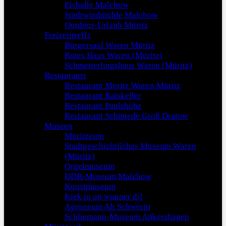
Eishalle Malchow
Stadtwindmühle Malchow
Outdoor-Urlaub Müritz
Freizeittreffs
Bürgersaal Waren Müritz
Rotes Haus Waren (Müritz)
Schmetterlingshaus Waren (Müritz)
Restaurants
Restaurant Moritz Waren Müritz
Restaurant Ratskeller
Restaurant Paulshöhe
Restaurant Schmiede Groß Dratow
Museen
Müritzeum
Stadtgeschichtliches Museum Waren
(Müritz)
Orgelmuseum
DDR-Museum Malchow
Kunstmuseum
Kiek in un wunner di!
Agroneum Alt Schwerin
Schliemann-Museum Ankershagen