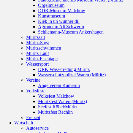
Orgelmuseum
DDR-Museum Malchow
Kunstmuseum
Kiek in un wunner di!
Agroneum Alt Schwerin
Schliemann-Museum Ankershagen
Müritzsail
Müritz-Saga
Müritzschwimmen
Müritz-Lauf
Müritz Fischtage
Wassersport
DRK Wasserrettung Müritz
Wasserschutzpolizei Waren (Müritz)
Vereine
Angelverein Kamerun
Volksfeste
Volksfest Malchow
Müritzfest Waren (Müritz)
Seefest Röbel/Müritz
Müritzfest Rechlin
Freizeit
Wirtschaft
Autoservice