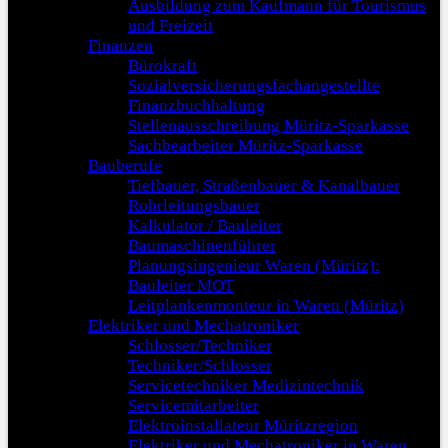
Ausbildung zum Kaufmann für Tourismus
und Freizeit
Finanzen
Bürokraft
Sozialversicherungsfachangestellte
Finanzbuchhaltung
Stellenausschreibung Müritz-Sparkasse
Sachbearbeiter Müritz-Sparkasse
Bauberufe
Tiefbauer, Straßenbauer & Kanalbauer
Rohrleitungsbauer
Kalkulator / Bauleiter
Baumaschinenführer
Planungsingenieur Waren (Müritz):
Bauleiter MOT
Leitplankenmonteur in Waren (Müritz)
Elektriker und Mechatroniker
Schlosser/Techniker
Techniker/Schlosser
Servicetechniker Medizintechnik
Servicemitarbeiter
Elektroinstallateur Müritzregion
Elektriker und Mechatroniker in Waren