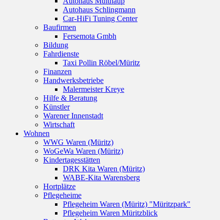
Autohaus Multhaup
Autohaus Schlingmann
Car-HiFi Tuning Center
Baufirmen
Fersemota Gmbh
Bildung
Fahrdienste
Taxi Pollin Röbel/Müritz
Finanzen
Handwerksbetriebe
Malermeister Kreye
Hilfe & Beratung
Künstler
Warener Innenstadt
Wirtschaft
Wohnen
WWG Waren (Müritz)
WoGeWa Waren (Müritz)
Kindertagesstätten
DRK Kita Waren (Müritz)
WABE-Kita Warensberg
Hortplätze
Pflegeheime
Pflegeheim Waren (Müritz) "Müritzpark"
Pflegeheim Waren Müritzblick