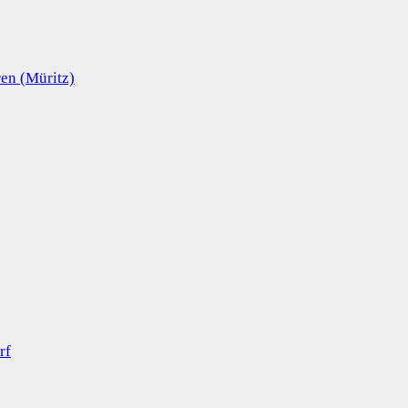
en (Müritz)
rf