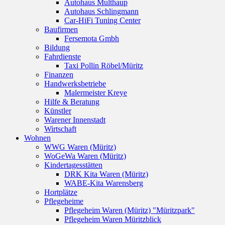
Autohaus Multhaup
Autohaus Schlingmann
Car-HiFi Tuning Center
Baufirmen
Fersemota Gmbh
Bildung
Fahrdienste
Taxi Pollin Röbel/Müritz
Finanzen
Handwerksbetriebe
Malermeister Kreye
Hilfe & Beratung
Künstler
Warener Innenstadt
Wirtschaft
Wohnen
WWG Waren (Müritz)
WoGeWa Waren (Müritz)
Kindertagesstätten
DRK Kita Waren (Müritz)
WABE-Kita Warensberg
Hortplätze
Pflegeheime
Pflegeheim Waren (Müritz) "Müritzpark"
Pflegeheim Waren Müritzblick