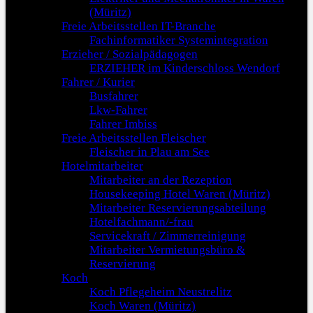
(Müritz)
Freie Arbeitsstellen IT-Branche
Fachinformatiker Systemintegration
Erzieher / Sozialpädagogen
ERZIEHER im Kinderschloss Wendorf
Fahrer / Kurier
Busfahrer
Lkw-Fahrer
Fahrer Imbiss
Freie Arbeitsstellen Fleischer
Fleischer in Plau am See
Hotelmitarbeiter
Mitarbeiter an der Rezeption
Housekeeping Hotel Waren (Müritz)
Mitarbeiter Reservierungsabteilung
Hotelfachmann/-frau
Servicekraft / Zimmerreinigung
Mitarbeiter Vermietungsbüro &
Reservierung
Koch
Koch Pflegeheim Neustrelitz
Koch Waren (Müritz)