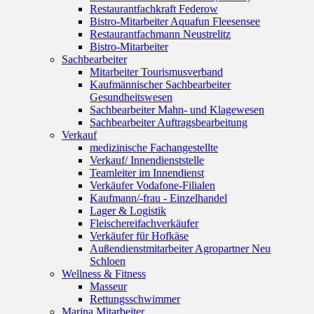
Restaurantfachkraft Federow
Bistro-Mitarbeiter Aquafun Fleesensee
Restaurantfachmann Neustrelitz
Bistro-Mitarbeiter
Sachbearbeiter
Mitarbeiter Tourismusverband
Kaufmännischer Sachbearbeiter
Gesundheitswesen
Sachbearbeiter Mahn- und Klagewesen
Sachbearbeiter Auftragsbearbeitung
Verkauf
medizinische Fachangestellte
Verkauf/ Innendienststelle
Teamleiter im Innendienst
Verkäufer Vodafone-Filialen
Kaufmann/-frau - Einzelhandel
Lager & Logistik
Fleischereifachverkäufer
Verkäufer für Hofkäse
Außendienstmitarbeiter Agropartner Neu
Schloen
Wellness & Fitness
Masseur
Rettungsschwimmer
Marina Mitarbeiter