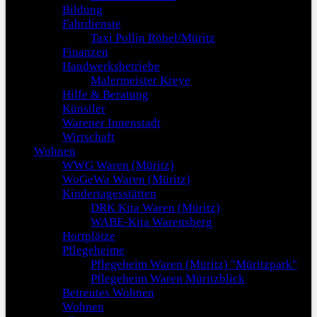
Bildung
Fahrdienste
Taxi Pollin Röbel/Müritz
Finanzen
Handwerksbetriebe
Malermeister Kreye
Hilfe & Beratung
Künstler
Warener Innenstadt
Wirtschaft
Wohnen
WWG Waren (Müritz)
WoGeWa Waren (Müritz)
Kindertagesstätten
DRK Kita Waren (Müritz)
WABE-Kita Warensberg
Hortplätze
Pflegeheime
Pflegeheim Waren (Müritz) "Müritzpark"
Pflegeheim Waren Müritzblick
Betreutes Wohnen
Wohnen