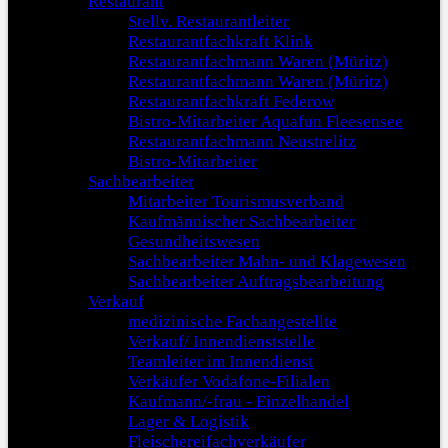
Restaurant
Stellv. Restaurantleiter
Restaurantfachkraft Klink
Restaurantfachmann Waren (Müritz)
Restaurantfachmann Waren (Müritz)
Restaurantfachkraft Federow
Bistro-Mitarbeiter Aquafun Fleesensee
Restaurantfachmann Neustrelitz
Bistro-Mitarbeiter
Sachbearbeiter
Mitarbeiter Tourismusverband
Kaufmännischer Sachbearbeiter
Gesundheitswesen
Sachbearbeiter Mahn- und Klagewesen
Sachbearbeiter Auftragsbearbeitung
Verkauf
medizinische Fachangestellte
Verkauf/ Innendienststelle
Teamleiter im Innendienst
Verkäufer Vodafone-Filialen
Kaufmann/-frau - Einzelhandel
Lager & Logistik
Fleischereifachverkäufer