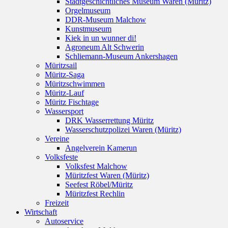
Stadtgeschichtliches Museum Waren (Müritz)
Orgelmuseum
DDR-Museum Malchow
Kunstmuseum
Kiek in un wunner di!
Agroneum Alt Schwerin
Schliemann-Museum Ankershagen
Müritzsail
Müritz-Saga
Müritzschwimmen
Müritz-Lauf
Müritz Fischtage
Wassersport
DRK Wasserrettung Müritz
Wasserschutzpolizei Waren (Müritz)
Vereine
Angelverein Kamerun
Volksfeste
Volksfest Malchow
Müritzfest Waren (Müritz)
Seefest Röbel/Müritz
Müritzfest Rechlin
Freizeit
Wirtschaft
Autoservice