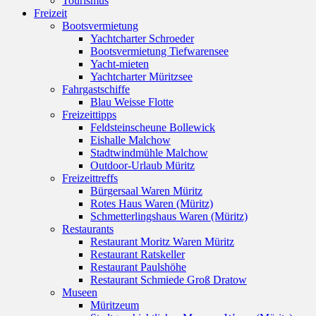
Tourismus
Freizeit
Bootsvermietung
Yachtcharter Schroeder
Bootsvermietung Tiefwarensee
Yacht-mieten
Yachtcharter Müritzsee
Fahrgastschiffe
Blau Weisse Flotte
Freizeittipps
Feldsteinscheune Bollewick
Eishalle Malchow
Stadtwindmühle Malchow
Outdoor-Urlaub Müritz
Freizeittreffs
Bürgersaal Waren Müritz
Rotes Haus Waren (Müritz)
Schmetterlingshaus Waren (Müritz)
Restaurants
Restaurant Moritz Waren Müritz
Restaurant Ratskeller
Restaurant Paulshöhe
Restaurant Schmiede Groß Dratow
Museen
Müritzeum