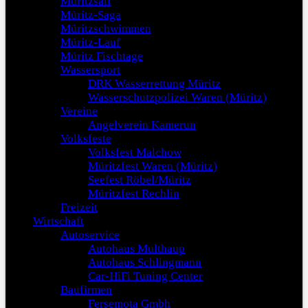
Müritzsail
Müritz-Saga
Müritzschwimmen
Müritz-Lauf
Müritz Fischtage
Wassersport
DRK Wasserrettung Müritz
Wasserschutzpolizei Waren (Müritz)
Vereine
Angelverein Kamerun
Volksfeste
Volksfest Malchow
Müritzfest Waren (Müritz)
Seefest Röbel/Müritz
Müritzfest Rechlin
Freizeit
Wirtschaft
Autoservice
Autohaus Multhaup
Autohaus Schlingmann
Car-HiFi Tuning Center
Baufirmen
Fersemota Gmbh