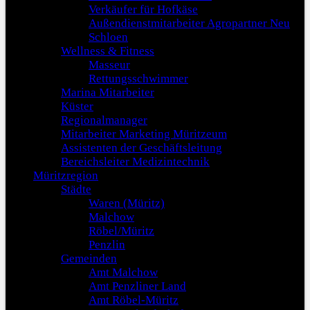
Verkäufer für Hofkäse
Außendienstmitarbeiter Agropartner Neu
Schloen
Wellness & Fitness
Masseur
Rettungsschwimmer
Marina Mitarbeiter
Küster
Regionalmanager
Mitarbeiter Marketing Müritzeum
Assistenten der Geschäftsleitung
Bereichsleiter Medizintechnik
Müritzregion
Städte
Waren (Müritz)
Malchow
Röbel/Müritz
Penzlin
Gemeinden
Amt Malchow
Amt Penzliner Land
Amt Röbel-Müritz