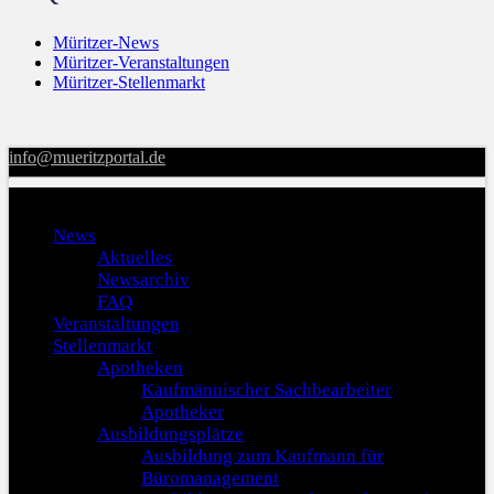
Müritzer-News
Müritzer-Veranstaltungen
Müritzer-Stellenmarkt
info@mueritzportal.de
Menu
News
Aktuelles
Newsarchiv
FAQ
Veranstaltungen
Stellenmarkt
Apotheken
Kaufmännischer Sachbearbeiter
Apotheker
Ausbildungsplätze
Ausbildung zum Kaufmann für
Büromanagement