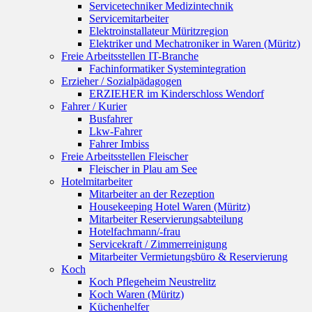
Servicetechniker Medizintechnik
Servicemitarbeiter
Elektroinstallateur Müritzregion
Elektriker und Mechatroniker in Waren (Müritz)
Freie Arbeitsstellen IT-Branche
Fachinformatiker Systemintegration
Erzieher / Sozialpädagogen
ERZIEHER im Kinderschloss Wendorf
Fahrer / Kurier
Busfahrer
Lkw-Fahrer
Fahrer Imbiss
Freie Arbeitsstellen Fleischer
Fleischer in Plau am See
Hotelmitarbeiter
Mitarbeiter an der Rezeption
Housekeeping Hotel Waren (Müritz)
Mitarbeiter Reservierungsabteilung
Hotelfachmann/-frau
Servicekraft / Zimmerreinigung
Mitarbeiter Vermietungsbüro & Reservierung
Koch
Koch Pflegeheim Neustrelitz
Koch Waren (Müritz)
Küchenhelfer