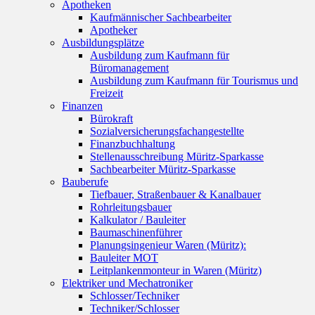
Apotheken
Kaufmännischer Sachbearbeiter
Apotheker
Ausbildungsplätze
Ausbildung zum Kaufmann für
Büromanagement
Ausbildung zum Kaufmann für Tourismus und
Freizeit
Finanzen
Bürokraft
Sozialversicherungsfachangestellte
Finanzbuchhaltung
Stellenausschreibung Müritz-Sparkasse
Sachbearbeiter Müritz-Sparkasse
Bauberufe
Tiefbauer, Straßenbauer & Kanalbauer
Rohrleitungsbauer
Kalkulator / Bauleiter
Baumaschinenführer
Planungsingenieur Waren (Müritz):
Bauleiter MOT
Leitplankenmonteur in Waren (Müritz)
Elektriker und Mechatroniker
Schlosser/Techniker
Techniker/Schlosser