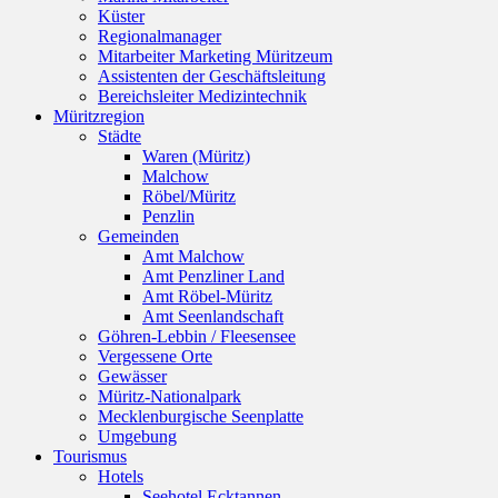
Küster
Regionalmanager
Mitarbeiter Marketing Müritzeum
Assistenten der Geschäftsleitung
Bereichsleiter Medizintechnik
Müritzregion
Städte
Waren (Müritz)
Malchow
Röbel/Müritz
Penzlin
Gemeinden
Amt Malchow
Amt Penzliner Land
Amt Röbel-Müritz
Amt Seenlandschaft
Göhren-Lebbin / Fleesensee
Vergessene Orte
Gewässer
Müritz-Nationalpark
Mecklenburgische Seenplatte
Umgebung
Tourismus
Hotels
Seehotel Ecktannen