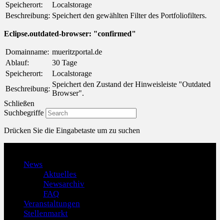
Speicherort:
Localstorage
Beschreibung:
Speichert den gewählten Filter des Portfoliofilters.
Eclipse.outdated-browser: "confirmed"
Domainname:
mueritzportal.de
Ablauf:
30 Tage
Speicherort:
Localstorage
Speichert den Zustand der Hinweisleiste "Outdated
Beschreibung:
Browser".
Schließen
Suchbegriffe
Drücken Sie die Eingabetaste um zu suchen
Menu
News
Aktuelles
Newsarchiv
FAQ
Veranstaltungen
Stellenmarkt