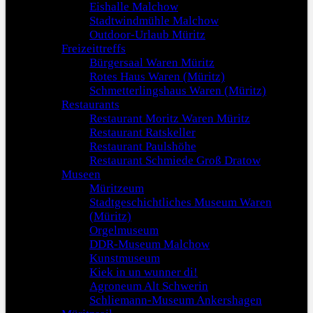
Eishalle Malchow
Stadtwindmühle Malchow
Outdoor-Urlaub Müritz
Freizeittreffs
Bürgersaal Waren Müritz
Rotes Haus Waren (Müritz)
Schmetterlingshaus Waren (Müritz)
Restaurants
Restaurant Moritz Waren Müritz
Restaurant Ratskeller
Restaurant Paulshöhe
Restaurant Schmiede Groß Dratow
Museen
Müritzeum
Stadtgeschichtliches Museum Waren
(Müritz)
Orgelmuseum
DDR-Museum Malchow
Kunstmuseum
Kiek in un wunner di!
Agroneum Alt Schwerin
Schliemann-Museum Ankershagen