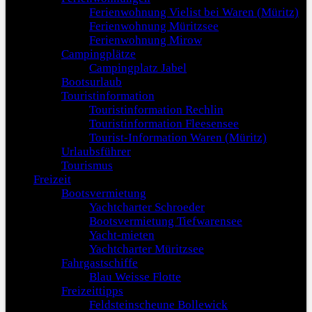
Ferienwohnung Vielist bei Waren (Müritz)
Ferienwohnung Müritzsee
Ferienwohnung Mirow
Campingplätze
Campingplatz Jabel
Bootsurlaub
Touristinformation
Touristinformation Rechlin
Touristinformation Fleesensee
Tourist-Information Waren (Müritz)
Urlaubsführer
Tourismus
Freizeit
Bootsvermietung
Yachtcharter Schroeder
Bootsvermietung Tiefwarensee
Yacht-mieten
Yachtcharter Müritzsee
Fahrgastschiffe
Blau Weisse Flotte
Freizeittipps
Feldsteinscheune Bollewick