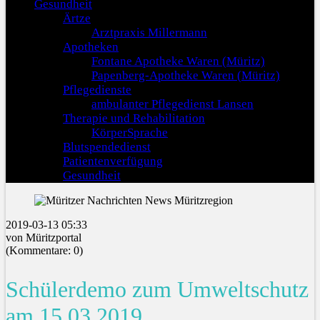
Gesundheit
Ärtze
Arztpraxis Millermann
Apotheken
Fontane Apotheke Waren (Müritz)
Papenberg-Apotheke Waren (Müritz)
Pflegedienste
ambulanter Pflegedienst Lansen
Therapie und Rehabilitation
KörperSprache
Blutspendedienst
Patientenverfügung
Gesundheit
2019-03-13 05:33
von Müritzportal
(Kommentare: 0)
Schülerdemo zum Umweltschutz
am 15.03.2019