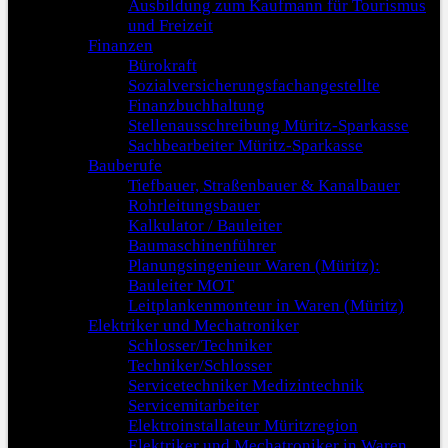
Ausbildung zum Kaufmann für Tourismus
und Freizeit
Finanzen
Bürokraft
Sozialversicherungsfachangestellte
Finanzbuchhaltung
Stellenausschreibung Müritz-Sparkasse
Sachbearbeiter Müritz-Sparkasse
Bauberufe
Tiefbauer, Straßenbauer & Kanalbauer
Rohrleitungsbauer
Kalkulator / Bauleiter
Baumaschinenführer
Planungsingenieur Waren (Müritz):
Bauleiter MOT
Leitplankenmonteur in Waren (Müritz)
Elektriker und Mechatroniker
Schlosser/Techniker
Techniker/Schlosser
Servicetechniker Medizintechnik
Servicemitarbeiter
Elektroinstallateur Müritzregion
Elektriker und Mechatroniker in Waren