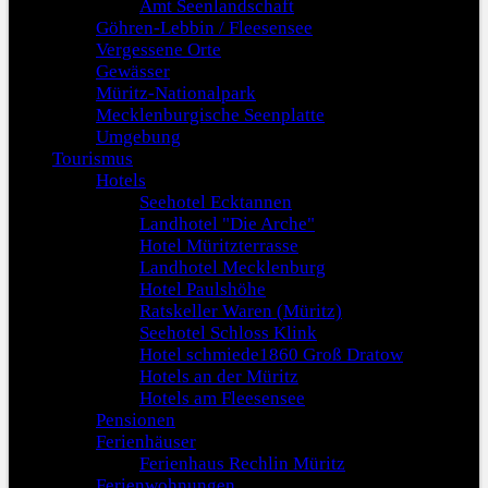
Amt Seenlandschaft
Göhren-Lebbin / Fleesensee
Vergessene Orte
Gewässer
Müritz-Nationalpark
Mecklenburgische Seenplatte
Umgebung
Tourismus
Hotels
Seehotel Ecktannen
Landhotel "Die Arche"
Hotel Müritzterrasse
Landhotel Mecklenburg
Hotel Paulshöhe
Ratskeller Waren (Müritz)
Seehotel Schloss Klink
Hotel schmiede1860 Groß Dratow
Hotels an der Müritz
Hotels am Fleesensee
Pensionen
Ferienhäuser
Ferienhaus Rechlin Müritz
Ferienwohnungen