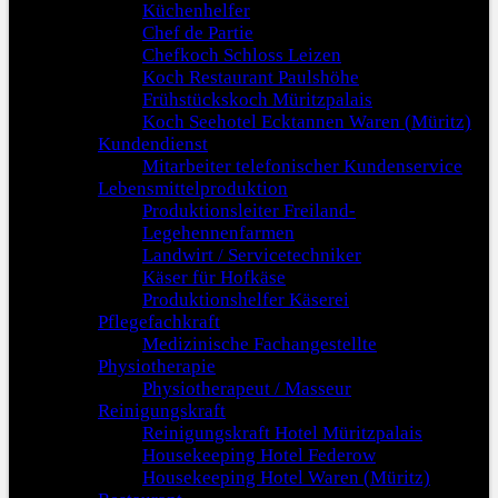
Küchenhelfer
Chef de Partie
Chefkoch Schloss Leizen
Koch Restaurant Paulshöhe
Frühstückskoch Müritzpalais
Koch Seehotel Ecktannen Waren (Müritz)
Kundendienst
Mitarbeiter telefonischer Kundenservice
Lebensmittelproduktion
Produktionsleiter Freiland-
Legehennenfarmen
Landwirt / Servicetechniker
Käser für Hofkäse
Produktionshelfer Käserei
Pflegefachkraft
Medizinische Fachangestellte
Physiotherapie
Physiotherapeut / Masseur
Reinigungskraft
Reinigungskraft Hotel Müritzpalais
Housekeeping Hotel Federow
Housekeeping Hotel Waren (Müritz)