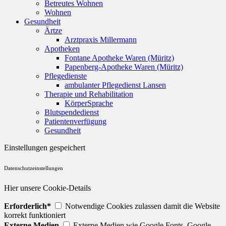
Betreutes Wohnen
Wohnen
Gesundheit
Ärtze
Arztpraxis Millermann
Apotheken
Fontane Apotheke Waren (Müritz)
Papenberg-Apotheke Waren (Müritz)
Pflegedienste
ambulanter Pflegedienst Lansen
Therapie und Rehabilitation
KörperSprache
Blutspendedienst
Patientenverfügung
Gesundheit
Einstellungen gespeichert
Datenschutzeinstellungen
Hier unsere Cookie-Details
Erforderlich*
Notwendige Cookies zulassen damit die Website
korrekt funktioniert
Externe Medien
Externe Medien wie Google Fonts, Google