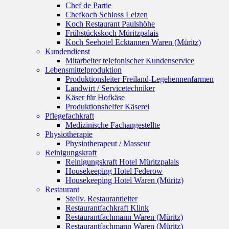
Chef de Partie
Chefkoch Schloss Leizen
Koch Restaurant Paulshöhe
Frühstückskoch Müritzpalais
Koch Seehotel Ecktannen Waren (Müritz)
Kundendienst
Mitarbeiter telefonischer Kundenservice
Lebensmittelproduktion
Produktionsleiter Freiland-Legehennenfarmen
Landwirt / Servicetechniker
Käser für Hofkäse
Produktionshelfer Käserei
Pflegefachkraft
Medizinische Fachangestellte
Physiotherapie
Physiotherapeut / Masseur
Reinigungskraft
Reinigungskraft Hotel Müritzpalais
Housekeeping Hotel Federow
Housekeeping Hotel Waren (Müritz)
Restaurant
Stellv. Restaurantleiter
Restaurantfachkraft Klink
Restaurantfachmann Waren (Müritz)
Restaurantfachmann Waren (Müritz)