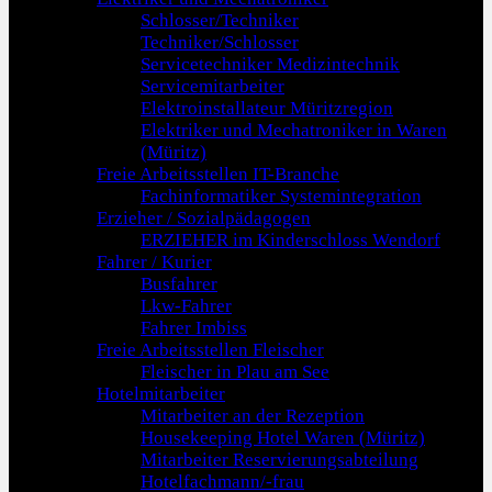
Schlosser/Techniker
Techniker/Schlosser
Servicetechniker Medizintechnik
Servicemitarbeiter
Elektroinstallateur Müritzregion
Elektriker und Mechatroniker in Waren
(Müritz)
Freie Arbeitsstellen IT-Branche
Fachinformatiker Systemintegration
Erzieher / Sozialpädagogen
ERZIEHER im Kinderschloss Wendorf
Fahrer / Kurier
Busfahrer
Lkw-Fahrer
Fahrer Imbiss
Freie Arbeitsstellen Fleischer
Fleischer in Plau am See
Hotelmitarbeiter
Mitarbeiter an der Rezeption
Housekeeping Hotel Waren (Müritz)
Mitarbeiter Reservierungsabteilung
Hotelfachmann/-frau