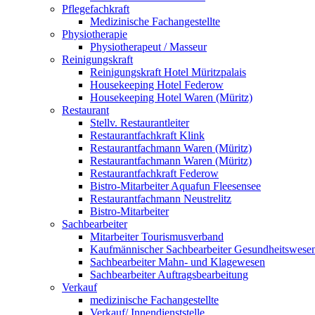
Pflegefachkraft
Medizinische Fachangestellte
Physiotherapie
Physiotherapeut / Masseur
Reinigungskraft
Reinigungskraft Hotel Müritzpalais
Housekeeping Hotel Federow
Housekeeping Hotel Waren (Müritz)
Restaurant
Stellv. Restaurantleiter
Restaurantfachkraft Klink
Restaurantfachmann Waren (Müritz)
Restaurantfachmann Waren (Müritz)
Restaurantfachkraft Federow
Bistro-Mitarbeiter Aquafun Fleesensee
Restaurantfachmann Neustrelitz
Bistro-Mitarbeiter
Sachbearbeiter
Mitarbeiter Tourismusverband
Kaufmännischer Sachbearbeiter Gesundheitswese
Sachbearbeiter Mahn- und Klagewesen
Sachbearbeiter Auftragsbearbeitung
Verkauf
medizinische Fachangestellte
Verkauf/ Innendienststelle