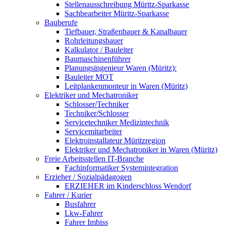
Stellenausschreibung Müritz-Sparkasse
Sachbearbeiter Müritz-Sparkasse
Bauberufe
Tiefbauer, Straßenbauer & Kanalbauer
Rohrleitungsbauer
Kalkulator / Bauleiter
Baumaschinenführer
Planungsingenieur Waren (Müritz):
Bauleiter MOT
Leitplankenmonteur in Waren (Müritz)
Elektriker und Mechatroniker
Schlosser/Techniker
Techniker/Schlosser
Servicetechniker Medizintechnik
Servicemitarbeiter
Elektroinstallateur Müritzregion
Elektriker und Mechatroniker in Waren (Müritz)
Freie Arbeitsstellen IT-Branche
Fachinformatiker Systemintegration
Erzieher / Sozialpädagogen
ERZIEHER im Kinderschloss Wendorf
Fahrer / Kurier
Busfahrer
Lkw-Fahrer
Fahrer Imbiss