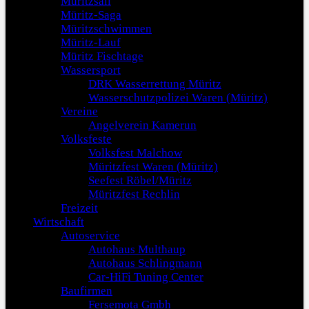
Müritzsail
Müritz-Saga
Müritzschwimmen
Müritz-Lauf
Müritz Fischtage
Wassersport
DRK Wasserrettung Müritz
Wasserschutzpolizei Waren (Müritz)
Vereine
Angelverein Kamerun
Volksfeste
Volksfest Malchow
Müritzfest Waren (Müritz)
Seefest Röbel/Müritz
Müritzfest Rechlin
Freizeit
Wirtschaft
Autoservice
Autohaus Multhaup
Autohaus Schlingmann
Car-HiFi Tuning Center
Baufirmen
Fersemota Gmbh