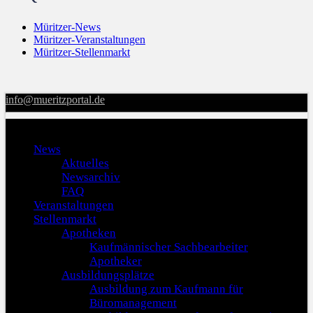
Müritzer-News
Müritzer-Veranstaltungen
Müritzer-Stellenmarkt
info@mueritzportal.de
Menu
News
Aktuelles
Newsarchiv
FAQ
Veranstaltungen
Stellenmarkt
Apotheken
Kaufmännischer Sachbearbeiter
Apotheker
Ausbildungsplätze
Ausbildung zum Kaufmann für
Büromanagement