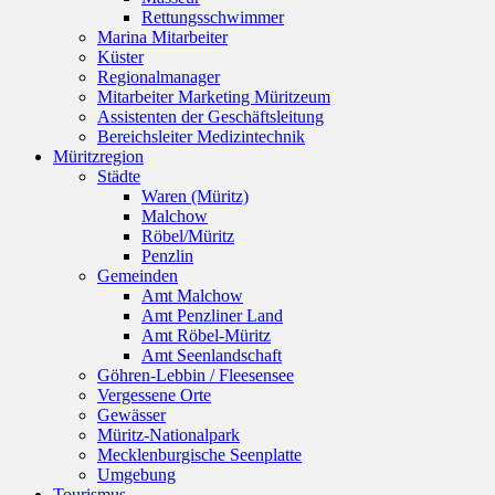
Rettungsschwimmer
Marina Mitarbeiter
Küster
Regionalmanager
Mitarbeiter Marketing Müritzeum
Assistenten der Geschäftsleitung
Bereichsleiter Medizintechnik
Müritzregion
Städte
Waren (Müritz)
Malchow
Röbel/Müritz
Penzlin
Gemeinden
Amt Malchow
Amt Penzliner Land
Amt Röbel-Müritz
Amt Seenlandschaft
Göhren-Lebbin / Fleesensee
Vergessene Orte
Gewässer
Müritz-Nationalpark
Mecklenburgische Seenplatte
Umgebung
Tourismus