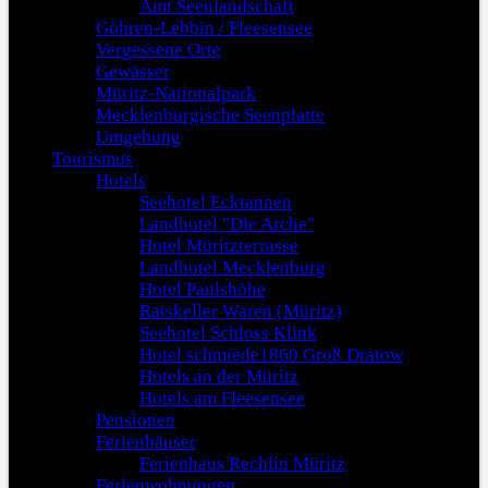
Amt Seenlandschaft
Göhren-Lebbin / Fleesensee
Vergessene Orte
Gewässer
Müritz-Nationalpark
Mecklenburgische Seenplatte
Umgebung
Tourismus
Hotels
Seehotel Ecktannen
Landhotel "Die Arche"
Hotel Müritzterrasse
Landhotel Mecklenburg
Hotel Paulshöhe
Ratskeller Waren (Müritz)
Seehotel Schloss Klink
Hotel schmiede1860 Groß Dratow
Hotels an der Müritz
Hotels am Fleesensee
Pensionen
Ferienhäuser
Ferienhaus Rechlin Müritz
Ferienwohnungen