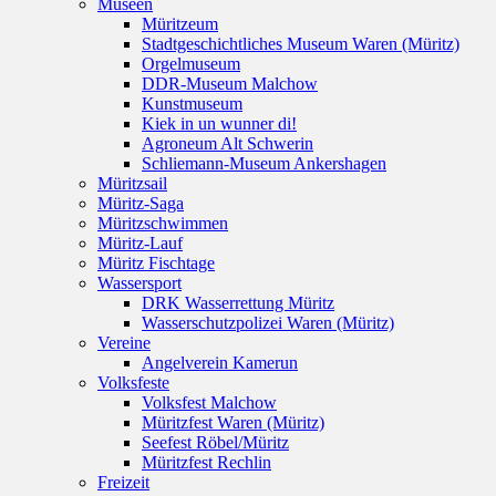
Museen
Müritzeum
Stadtgeschichtliches Museum Waren (Müritz)
Orgelmuseum
DDR-Museum Malchow
Kunstmuseum
Kiek in un wunner di!
Agroneum Alt Schwerin
Schliemann-Museum Ankershagen
Müritzsail
Müritz-Saga
Müritzschwimmen
Müritz-Lauf
Müritz Fischtage
Wassersport
DRK Wasserrettung Müritz
Wasserschutzpolizei Waren (Müritz)
Vereine
Angelverein Kamerun
Volksfeste
Volksfest Malchow
Müritzfest Waren (Müritz)
Seefest Röbel/Müritz
Müritzfest Rechlin
Freizeit