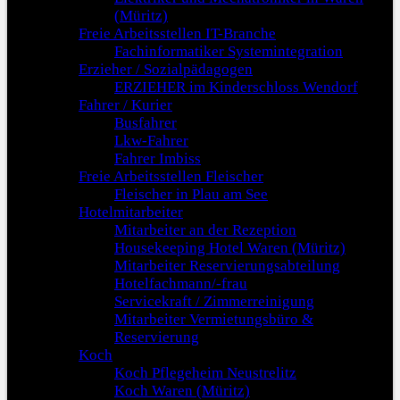
(Müritz)
Freie Arbeitsstellen IT-Branche
Fachinformatiker Systemintegration
Erzieher / Sozialpädagogen
ERZIEHER im Kinderschloss Wendorf
Fahrer / Kurier
Busfahrer
Lkw-Fahrer
Fahrer Imbiss
Freie Arbeitsstellen Fleischer
Fleischer in Plau am See
Hotelmitarbeiter
Mitarbeiter an der Rezeption
Housekeeping Hotel Waren (Müritz)
Mitarbeiter Reservierungsabteilung
Hotelfachmann/-frau
Servicekraft / Zimmerreinigung
Mitarbeiter Vermietungsbüro &
Reservierung
Koch
Koch Pflegeheim Neustrelitz
Koch Waren (Müritz)