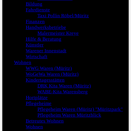
Bildung
Fahrdienste
Taxi Pollin Röbel/Müritz
Finanzen
Handwerksbetriebe
Malermeister Kreye
Hilfe & Beratung
Künstler
Warener Innenstadt
Wirtschaft
Wohnen
WWG Waren (Müritz)
WoGeWa Waren (Müritz)
Kindertagesstätten
DRK Kita Waren (Müritz)
WABE-Kita Warensberg
Hortplätze
Pflegeheime
Pflegeheim Waren (Müritz) "Müritzpark"
Pflegeheim Waren Müritzblick
Betreutes Wohnen
Wohnen