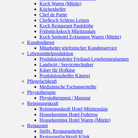
Koch Waren (Müritz)
Küchenhelfer
Chef de Partie
Chefkoch Schloss Leizen
Koch Restaurant Paulshöhe
Frühstückskoch Müritzpalais
Koch Seehotel Ecktannen Waren (Müritz)
Kundendienst
Mitarbeiter telefonischer Kundenservice
Lebensmittelproduktion
Produktionsleiter Freiland-Legehennenfarmen
Landwirt / Servicetechniker
Käser für Hofkäse
Produktionshelfer Käserei
Pflegefachkraft
Medizinische Fachangestellte
Physiotherapie
Physiotherapeut / Masseur
Reinigungskraft
Reinigungskraft Hotel Müritzpalais
Housekeeping Hotel Federow
Housekeeping Hotel Waren (Müritz)
Restaurant
Stellv. Restaurantleiter
Restaurantfachkraft Klink