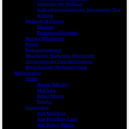
Verkäufer für Hofkäse
Außendienstmitarbeiter Agropartner Neu
Schloen
Wellness & Fitness
Masseur
Rettungsschwimmer
Marina Mitarbeiter
Küster
Regionalmanager
Mitarbeiter Marketing Müritzeum
Assistenten der Geschäftsleitung
Bereichsleiter Medizintechnik
Müritzregion
Städte
Waren (Müritz)
Malchow
Röbel/Müritz
Penzlin
Gemeinden
Amt Malchow
Amt Penzliner Land
Amt Röbel-Müritz