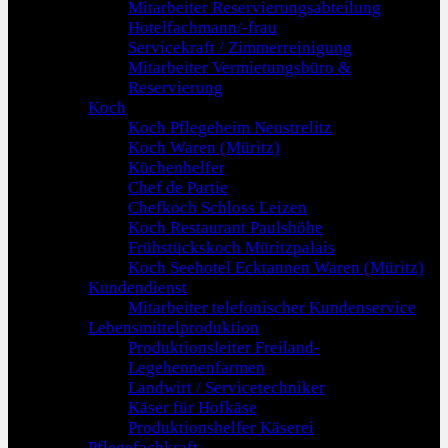
Mitarbeiter Reservierungsabteilung
Hotelfachmann/-frau
Servicekraft / Zimmerreinigung
Mitarbeiter Vermietungsbüro &
Reservierung
Koch
Koch Pflegeheim Neustrelitz
Koch Waren (Müritz)
Küchenhelfer
Chef de Partie
Chefkoch Schloss Leizen
Koch Restaurant Paulshöhe
Frühstückskoch Müritzpalais
Koch Seehotel Ecktannen Waren (Müritz)
Kundendienst
Mitarbeiter telefonischer Kundenservice
Lebensmittelproduktion
Produktionsleiter Freiland-
Legehennenfarmen
Landwirt / Servicetechniker
Käser für Hofkäse
Produktionshelfer Käserei
Pflegefachkraft