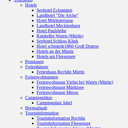
Hotels
Seehotel Ecktannen
Landhotel "Die Arche"
Hotel Müritzterrasse
Landhotel Mecklenburg
Hotel Paulshöhe
Ratskeller Waren (Müritz)
Seehotel Schloss Klink
Hotel schmiede1860 Groß Dratow
Hotels an der Müritz
Hotels am Fleesensee
Pensionen
Ferienhäuser
Ferienhaus Rechlin Müritz
Ferienwohnungen
Ferienwohnung Vielist bei Waren (Müritz)
Ferienwohnung Müritzsee
Ferienwohnung Mirow
Campingplätze
Campingplatz Jabel
Bootsurlaub
Touristinformation
Touristinformation Rechlin
Touristinformation Fleesensee