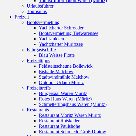
Tourist-Information Waren (Müritz)
Urlaubsführer
Tourismus
Freizeit
Bootsvermietung
Yachtcharter Schroeder
Bootsvermietung Tiefwarensee
Yacht-mieten
Yachtcharter Müritzsee
Fahrgastschiffe
Blau Weisse Flotte
Freizeittipps
Feldsteinscheune Bollewick
Eishalle Malchow
Stadtwindmühle Malchow
Outdoor-Urlaub Müritz
Freizeittreffs
Bürgersaal Waren Müritz
Rotes Haus Waren (Müritz)
Schmetterlingshaus Waren (Müritz)
Restaurants
Restaurant Moritz Waren Müritz
Restaurant Ratskeller
Restaurant Paulshöhe
Restaurant Schmiede Groß Dratow