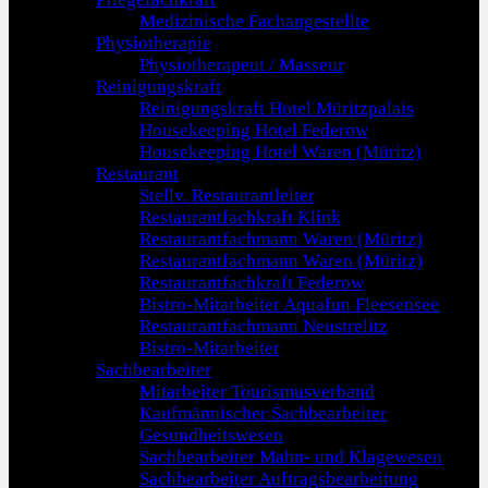
Medizinische Fachangestellte
Physiotherapie
Physiotherapeut / Masseur
Reinigungskraft
Reinigungskraft Hotel Müritzpalais
Housekeeping Hotel Federow
Housekeeping Hotel Waren (Müritz)
Restaurant
Stellv. Restaurantleiter
Restaurantfachkraft Klink
Restaurantfachmann Waren (Müritz)
Restaurantfachmann Waren (Müritz)
Restaurantfachkraft Federow
Bistro-Mitarbeiter Aquafun Fleesensee
Restaurantfachmann Neustrelitz
Bistro-Mitarbeiter
Sachbearbeiter
Mitarbeiter Tourismusverband
Kaufmännischer Sachbearbeiter
Gesundheitswesen
Sachbearbeiter Mahn- und Klagewesen
Sachbearbeiter Auftragsbearbeitung