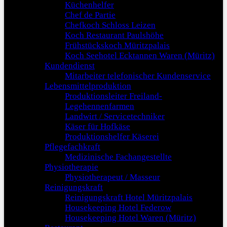
Küchenhelfer
Chef de Partie
Chefkoch Schloss Leizen
Koch Restaurant Paulshöhe
Frühstückskoch Müritzpalais
Koch Seehotel Ecktannen Waren (Müritz)
Kundendienst
Mitarbeiter telefonischer Kundenservice
Lebensmittelproduktion
Produktionsleiter Freiland-
Legehennenfarmen
Landwirt / Servicetechniker
Käser für Hofkäse
Produktionshelfer Käserei
Pflegefachkraft
Medizinische Fachangestellte
Physiotherapie
Physiotherapeut / Masseur
Reinigungskraft
Reinigungskraft Hotel Müritzpalais
Housekeeping Hotel Federow
Housekeeping Hotel Waren (Müritz)