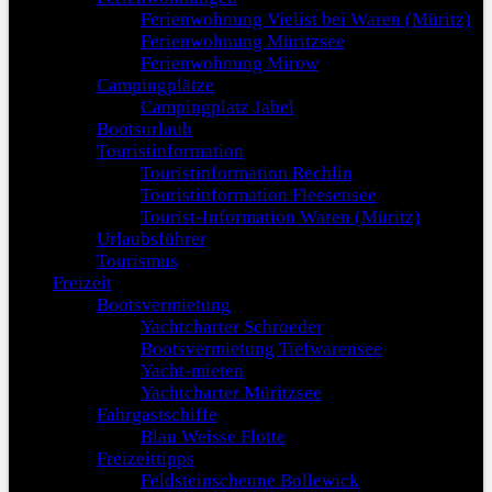
Ferienwohnung Vielist bei Waren (Müritz)
Ferienwohnung Müritzsee
Ferienwohnung Mirow
Campingplätze
Campingplatz Jabel
Bootsurlaub
Touristinformation
Touristinformation Rechlin
Touristinformation Fleesensee
Tourist-Information Waren (Müritz)
Urlaubsführer
Tourismus
Freizeit
Bootsvermietung
Yachtcharter Schroeder
Bootsvermietung Tiefwarensee
Yacht-mieten
Yachtcharter Müritzsee
Fahrgastschiffe
Blau Weisse Flotte
Freizeittipps
Feldsteinscheune Bollewick