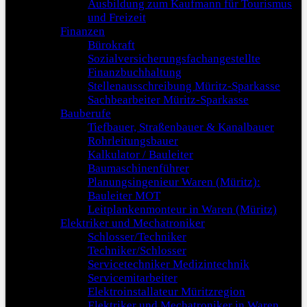
Ausbildung zum Kaufmann für Tourismus
und Freizeit
Finanzen
Bürokraft
Sozialversicherungsfachangestellte
Finanzbuchhaltung
Stellenausschreibung Müritz-Sparkasse
Sachbearbeiter Müritz-Sparkasse
Bauberufe
Tiefbauer, Straßenbauer & Kanalbauer
Rohrleitungsbauer
Kalkulator / Bauleiter
Baumaschinenführer
Planungsingenieur Waren (Müritz):
Bauleiter MOT
Leitplankenmonteur in Waren (Müritz)
Elektriker und Mechatroniker
Schlosser/Techniker
Techniker/Schlosser
Servicetechniker Medizintechnik
Servicemitarbeiter
Elektroinstallateur Müritzregion
Elektriker und Mechatroniker in Waren