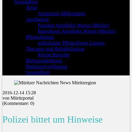
Gesundheit
Ärtze
Arztpraxis Millermann
Apotheken
Fontane Apotheke Waren (Müritz)
Papenberg-Apotheke Waren (Müritz)
Pflegedienste
ambulanter Pflegedienst Lansen
Therapie und Rehabilitation
KörperSprache
Blutspendedienst
Patientenverfügung
Gesundheit
2016-12-14 15:28
von Müritzportal
(Kommentare: 0)
Polizei bittet um Hinweise