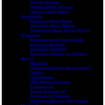
Eishalle Malchow
Stadtwindmühle Malchow
Outdoor-Urlaub Müritz
Freizeittreffs
Bürgersaal Waren Müritz
Rotes Haus Waren (Müritz)
Schmetterlingshaus Waren (Müritz)
Restaurants
Restaurant Moritz Waren Müritz
Restaurant Ratskeller
Restaurant Paulshöhe
Restaurant Schmiede Groß Dratow
Museen
Müritzeum
Stadtgeschichtliches Museum Waren
(Müritz)
Orgelmuseum
DDR-Museum Malchow
Kunstmuseum
Kiek in un wunner di!
Agroneum Alt Schwerin
Schliemann-Museum Ankershagen