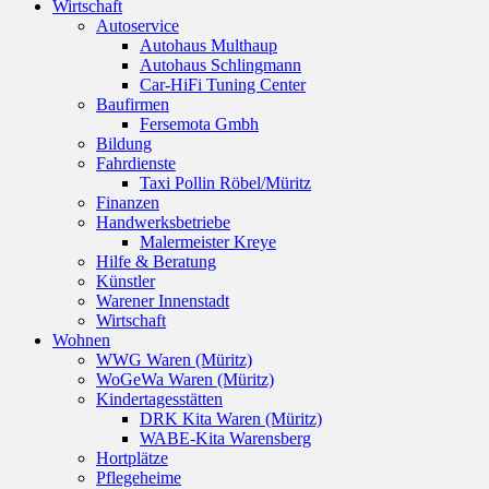
Wirtschaft
Autoservice
Autohaus Multhaup
Autohaus Schlingmann
Car-HiFi Tuning Center
Baufirmen
Fersemota Gmbh
Bildung
Fahrdienste
Taxi Pollin Röbel/Müritz
Finanzen
Handwerksbetriebe
Malermeister Kreye
Hilfe & Beratung
Künstler
Warener Innenstadt
Wirtschaft
Wohnen
WWG Waren (Müritz)
WoGeWa Waren (Müritz)
Kindertagesstätten
DRK Kita Waren (Müritz)
WABE-Kita Warensberg
Hortplätze
Pflegeheime