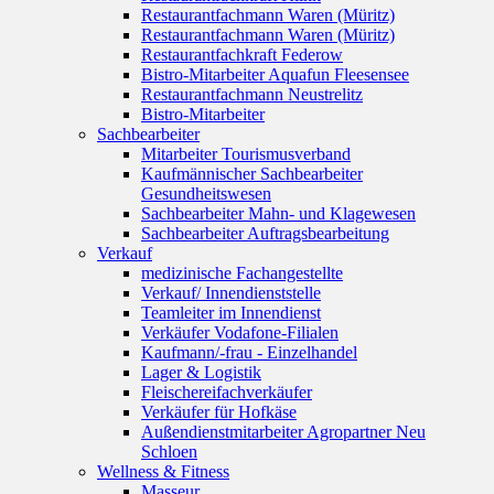
Restaurantfachmann Waren (Müritz)
Restaurantfachmann Waren (Müritz)
Restaurantfachkraft Federow
Bistro-Mitarbeiter Aquafun Fleesensee
Restaurantfachmann Neustrelitz
Bistro-Mitarbeiter
Sachbearbeiter
Mitarbeiter Tourismusverband
Kaufmännischer Sachbearbeiter
Gesundheitswesen
Sachbearbeiter Mahn- und Klagewesen
Sachbearbeiter Auftragsbearbeitung
Verkauf
medizinische Fachangestellte
Verkauf/ Innendienststelle
Teamleiter im Innendienst
Verkäufer Vodafone-Filialen
Kaufmann/-frau - Einzelhandel
Lager & Logistik
Fleischereifachverkäufer
Verkäufer für Hofkäse
Außendienstmitarbeiter Agropartner Neu
Schloen
Wellness & Fitness
Masseur