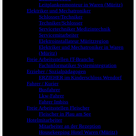
Leitplankenmonteur in Waren (Müritz)
Elektriker und Mechatroniker
Schlosser/Techniker
Techniker/Schlosser
Servicetechniker Medizintechnik
Servicemitarbeiter
Elektroinstallateur Müritzregion
Elektriker und Mechatroniker in Waren
(Müritz)
Freie Arbeitsstellen IT-Branche
Fachinformatiker Systemintegration
Erzieher / Sozialpädagogen
ERZIEHER im Kinderschloss Wendorf
Fahrer / Kurier
Busfahrer
Lkw-Fahrer
Fahrer Imbiss
Freie Arbeitsstellen Fleischer
Fleischer in Plau am See
Hotelmitarbeiter
Mitarbeiter an der Rezeption
Housekeeping Hotel Waren (Müritz)