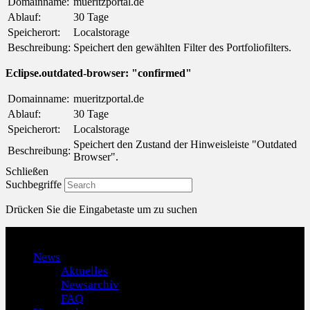
Domainname:
mueritzportal.de
Ablauf:
30 Tage
Speicherort:
Localstorage
Beschreibung:
Speichert den gewählten Filter des Portfoliofilters.
Eclipse.outdated-browser: "confirmed"
Domainname:
mueritzportal.de
Ablauf:
30 Tage
Speicherort:
Localstorage
Speichert den Zustand der Hinweisleiste "Outdated
Beschreibung:
Browser".
Schließen
Suchbegriffe
Drücken Sie die Eingabetaste um zu suchen
Menu
News
Aktuelles
Newsarchiv
FAQ