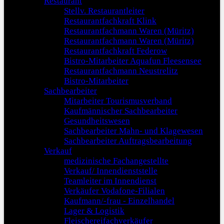
Restaurant
Stellv. Restaurantleiter
Restaurantfachkraft Klink
Restaurantfachmann Waren (Müritz)
Restaurantfachmann Waren (Müritz)
Restaurantfachkraft Federow
Bistro-Mitarbeiter Aquafun Fleesensee
Restaurantfachmann Neustrelitz
Bistro-Mitarbeiter
Sachbearbeiter
Mitarbeiter Tourismusverband
Kaufmännischer Sachbearbeiter
Gesundheitswesen
Sachbearbeiter Mahn- und Klagewesen
Sachbearbeiter Auftragsbearbeitung
Verkauf
medizinische Fachangestellte
Verkauf/ Innendienststelle
Teamleiter im Innendienst
Verkäufer Vodafone-Filialen
Kaufmann/-frau - Einzelhandel
Lager & Logistik
Fleischereifachverkäufer