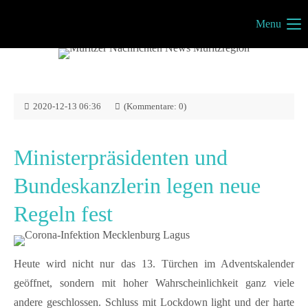
Menu
Müritzportal
Vilma Jönsson
Fresiavej 4C
4420 Regstrup
2020-12-13 06:36
(Kommentare: 0)
Dänemark
Ministerpräsidenten und
Bundeskanzlerin legen neue
Kontakt
Regeln fest
info@mueritzportal.de
Info´s
Heute wird nicht nur das 13. Türchen im Adventskalender
Impressum
geöffnet, sondern mit hoher Wahrscheinlichkeit ganz viele
Datenschutz
andere geschlossen. Schluss mit Lockdown light und der harte