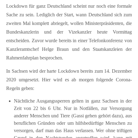
Kontakt
Lockdown für ganz Deutschland scheint nur noch eine formale
Sache zu sein. Lediglich der Start, wann Deutschland sich zum
FAQ
zweiten Mal komplett abriegelt, wollen Ministerpräsidenten, die
Bundeskanzlerin und der Vizekanzler heute Vormittag
Müritzer-News
entscheiden. Zuvor wurde bereits in einer Telefonkonferenz von
Müritzer-Veranstaltungen
Kanzleramtschef Helge Braun und den Staatskanzleien der
Müritzer-Stellenmarkt
Rahmenfahrplan besprochen.
In Sachsen wird der harte Lockdown bereits zum 14. Dezember
2020 umgesetzt. Hier wird es ab morgen folgende Corona-
Regeln geben:
Nächtliche Ausgangssperren gelten in ganz Sachsen in der
Zeit von 22 bis 6 Uhr. Nur in Notfällen, zur Versorgung
anderer Menschen und Tiere (Gassi gehen gehört dazu), aus
beruflichen Gründen oder um hilfsbedürftige Menschen zu
versorgen, darf man das Haus verlassen. Wer ohne triftigen
Grund in den Nachtstunden angetroffen wird, kann mit