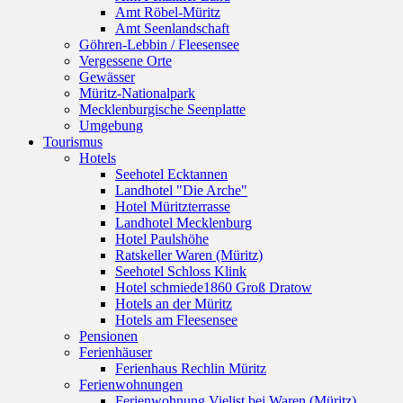
Amt Röbel-Müritz
Amt Seenlandschaft
Göhren-Lebbin / Fleesensee
Vergessene Orte
Gewässer
Müritz-Nationalpark
Mecklenburgische Seenplatte
Umgebung
Tourismus
Hotels
Seehotel Ecktannen
Landhotel "Die Arche"
Hotel Müritzterrasse
Landhotel Mecklenburg
Hotel Paulshöhe
Ratskeller Waren (Müritz)
Seehotel Schloss Klink
Hotel schmiede1860 Groß Dratow
Hotels an der Müritz
Hotels am Fleesensee
Pensionen
Ferienhäuser
Ferienhaus Rechlin Müritz
Ferienwohnungen
Ferienwohnung Vielist bei Waren (Müritz)