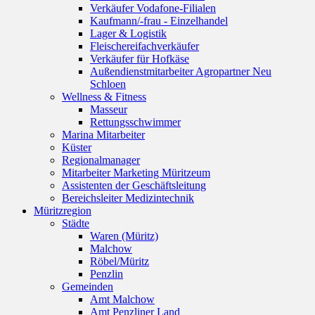
Verkäufer Vodafone-Filialen
Kaufmann/-frau - Einzelhandel
Lager & Logistik
Fleischereifachverkäufer
Verkäufer für Hofkäse
Außendienstmitarbeiter Agropartner Neu
Schloen
Wellness & Fitness
Masseur
Rettungsschwimmer
Marina Mitarbeiter
Küster
Regionalmanager
Mitarbeiter Marketing Müritzeum
Assistenten der Geschäftsleitung
Bereichsleiter Medizintechnik
Müritzregion
Städte
Waren (Müritz)
Malchow
Röbel/Müritz
Penzlin
Gemeinden
Amt Malchow
Amt Penzliner Land