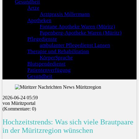
Gesundheit
Ärtze
Arztpraxis Millermann
Apotheken
Fontane Apotheke Waren (Müritz)
Papenberg-Apotheke Waren (Müritz)
Pflegedienste
ambulanter Pflegedienst Lansen
Therapie und Rehabilitation
KörperSprache
Blutspendedienst
Patientenverfügung
Gesundheit
2026-06-24 05:59
von Müritzportal
(Kommentare: 0)
Hochzeitstrends: Was sich viele Brautpaare
in der Müritzregion wünschen