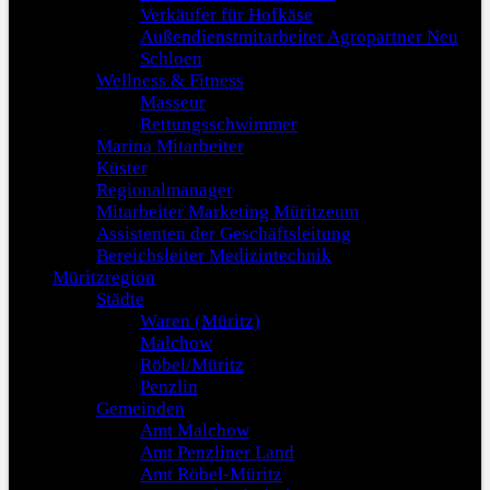
Verkäufer für Hofkäse
Außendienstmitarbeiter Agropartner Neu
Schloen
Wellness & Fitness
Masseur
Rettungsschwimmer
Marina Mitarbeiter
Küster
Regionalmanager
Mitarbeiter Marketing Müritzeum
Assistenten der Geschäftsleitung
Bereichsleiter Medizintechnik
Müritzregion
Städte
Waren (Müritz)
Malchow
Röbel/Müritz
Penzlin
Gemeinden
Amt Malchow
Amt Penzliner Land
Amt Röbel-Müritz