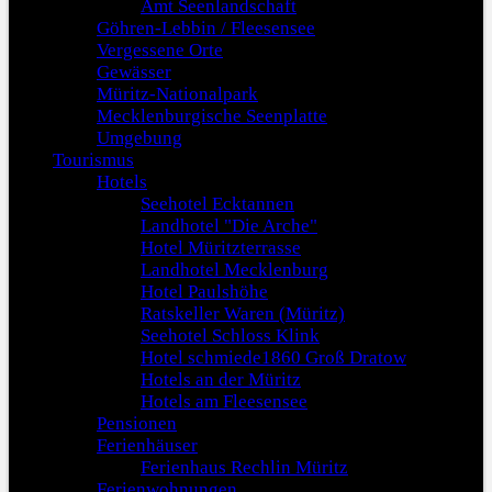
Amt Seenlandschaft
Göhren-Lebbin / Fleesensee
Vergessene Orte
Gewässer
Müritz-Nationalpark
Mecklenburgische Seenplatte
Umgebung
Tourismus
Hotels
Seehotel Ecktannen
Landhotel "Die Arche"
Hotel Müritzterrasse
Landhotel Mecklenburg
Hotel Paulshöhe
Ratskeller Waren (Müritz)
Seehotel Schloss Klink
Hotel schmiede1860 Groß Dratow
Hotels an der Müritz
Hotels am Fleesensee
Pensionen
Ferienhäuser
Ferienhaus Rechlin Müritz
Ferienwohnungen