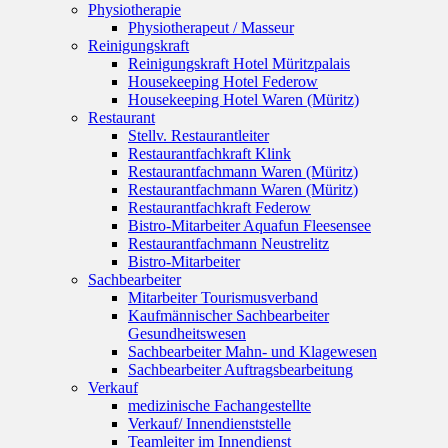
Physiotherapie
Physiotherapeut / Masseur
Reinigungskraft
Reinigungskraft Hotel Müritzpalais
Housekeeping Hotel Federow
Housekeeping Hotel Waren (Müritz)
Restaurant
Stellv. Restaurantleiter
Restaurantfachkraft Klink
Restaurantfachmann Waren (Müritz)
Restaurantfachmann Waren (Müritz)
Restaurantfachkraft Federow
Bistro-Mitarbeiter Aquafun Fleesensee
Restaurantfachmann Neustrelitz
Bistro-Mitarbeiter
Sachbearbeiter
Mitarbeiter Tourismusverband
Kaufmännischer Sachbearbeiter
Gesundheitswesen
Sachbearbeiter Mahn- und Klagewesen
Sachbearbeiter Auftragsbearbeitung
Verkauf
medizinische Fachangestellte
Verkauf/ Innendienststelle
Teamleiter im Innendienst