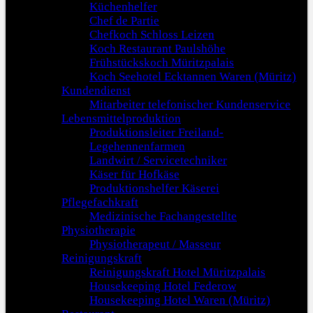
Küchenhelfer
Chef de Partie
Chefkoch Schloss Leizen
Koch Restaurant Paulshöhe
Frühstückskoch Müritzpalais
Koch Seehotel Ecktannen Waren (Müritz)
Kundendienst
Mitarbeiter telefonischer Kundenservice
Lebensmittelproduktion
Produktionsleiter Freiland-
Legehennenfarmen
Landwirt / Servicetechniker
Käser für Hofkäse
Produktionshelfer Käserei
Pflegefachkraft
Medizinische Fachangestellte
Physiotherapie
Physiotherapeut / Masseur
Reinigungskraft
Reinigungskraft Hotel Müritzpalais
Housekeeping Hotel Federow
Housekeeping Hotel Waren (Müritz)