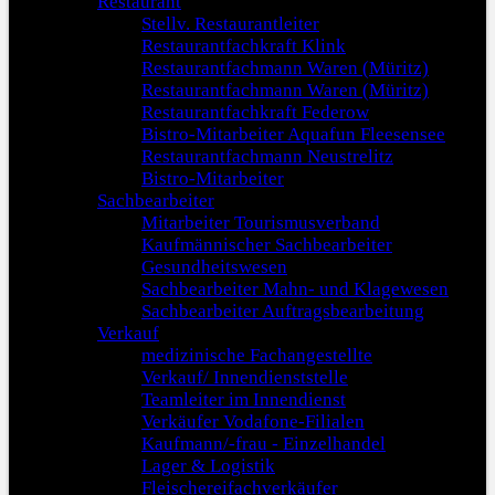
Restaurant
Stellv. Restaurantleiter
Restaurantfachkraft Klink
Restaurantfachmann Waren (Müritz)
Restaurantfachmann Waren (Müritz)
Restaurantfachkraft Federow
Bistro-Mitarbeiter Aquafun Fleesensee
Restaurantfachmann Neustrelitz
Bistro-Mitarbeiter
Sachbearbeiter
Mitarbeiter Tourismusverband
Kaufmännischer Sachbearbeiter
Gesundheitswesen
Sachbearbeiter Mahn- und Klagewesen
Sachbearbeiter Auftragsbearbeitung
Verkauf
medizinische Fachangestellte
Verkauf/ Innendienststelle
Teamleiter im Innendienst
Verkäufer Vodafone-Filialen
Kaufmann/-frau - Einzelhandel
Lager & Logistik
Fleischereifachverkäufer