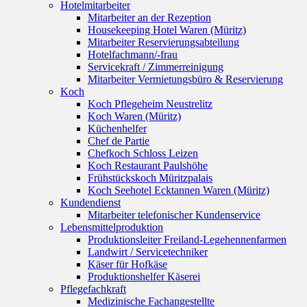
Hotelmitarbeiter
Mitarbeiter an der Rezeption
Housekeeping Hotel Waren (Müritz)
Mitarbeiter Reservierungsabteilung
Hotelfachmann/-frau
Servicekraft / Zimmerreinigung
Mitarbeiter Vermietungsbüro & Reservierung
Koch
Koch Pflegeheim Neustrelitz
Koch Waren (Müritz)
Küchenhelfer
Chef de Partie
Chefkoch Schloss Leizen
Koch Restaurant Paulshöhe
Frühstückskoch Müritzpalais
Koch Seehotel Ecktannen Waren (Müritz)
Kundendienst
Mitarbeiter telefonischer Kundenservice
Lebensmittelproduktion
Produktionsleiter Freiland-Legehennenfarmen
Landwirt / Servicetechniker
Käser für Hofkäse
Produktionshelfer Käserei
Pflegefachkraft
Medizinische Fachangestellte