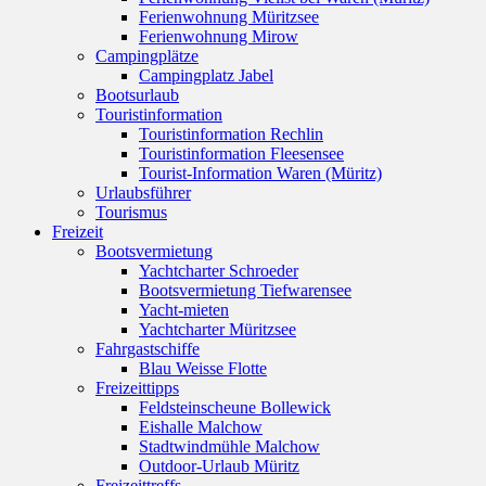
Ferienwohnung Müritzsee
Ferienwohnung Mirow
Campingplätze
Campingplatz Jabel
Bootsurlaub
Touristinformation
Touristinformation Rechlin
Touristinformation Fleesensee
Tourist-Information Waren (Müritz)
Urlaubsführer
Tourismus
Freizeit
Bootsvermietung
Yachtcharter Schroeder
Bootsvermietung Tiefwarensee
Yacht-mieten
Yachtcharter Müritzsee
Fahrgastschiffe
Blau Weisse Flotte
Freizeittipps
Feldsteinscheune Bollewick
Eishalle Malchow
Stadtwindmühle Malchow
Outdoor-Urlaub Müritz
Freizeittreffs