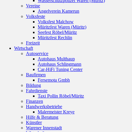
Wasserschutzpolizei Waren (Müritz)
Vereine
Angelverein Kamerun
Volksfeste
Volksfest Malchow
Müritzfest Waren (Müritz)
Seefest Röbel/Müritz
Müritzfest Rechlin
Freizeit
Wirtschaft
Autoservice
Autohaus Multhaup
Autohaus Schlingmann
Car-HiFi Tuning Center
Baufirmen
Fersemota Gmbh
Bildung
Fahrdienste
Taxi Pollin Röbel/Müritz
Finanzen
Handwerksbetriebe
Malermeister Kreye
Hilfe & Beratung
Künstler
Warener Innenstadt