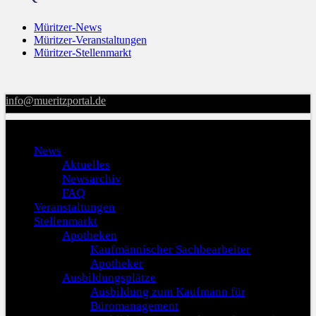
Müritzer-News
Müritzer-Veranstaltungen
Müritzer-Stellenmarkt
info@mueritzportal.de
Menu
News
Aktuelles
Newsarchiv
FAQ
Veranstaltungen
Stellenmarkt
Apotheken
Kaufmännischer Sachbearbeiter
Apotheker
Ausbildungsplätze
Ausbildung zum Kaufmann für
Büromanagement