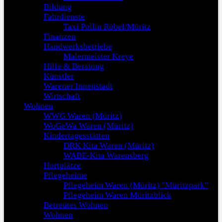
Bildung
Fahrdienste
Taxi Pollin Röbel/Müritz
Finanzen
Handwerksbetriebe
Malermeister Kreye
Hilfe & Beratung
Künstler
Warener Innenstadt
Wirtschaft
Wohnen
WWG Waren (Müritz)
WoGeWa Waren (Müritz)
Kindertagesstätten
DRK Kita Waren (Müritz)
WABE-Kita Warensberg
Hortplätze
Pflegeheime
Pflegeheim Waren (Müritz) "Müritzpark"
Pflegeheim Waren Müritzblick
Betreutes Wohnen
Wohnen