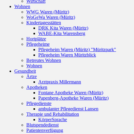
Wirtschaft
Wohnen
WWG Waren (Müritz)
WoGeWa Waren (Müritz)
Kindertagesstätten
DRK Kita Waren (Müritz)
WABE-Kita Warensberg
Hortplätze
Pflegeheime
Pflegeheim Waren (Müritz) "Müritzpark"
Pflegeheim Waren Müritzblick
Betreutes Wohnen
Wohnen
Gesundheit
Ärtze
Arztpraxis Millermann
Apotheken
Fontane Apotheke Waren (Müritz)
Papenberg-Apotheke Waren (Müritz)
Pflegedienste
ambulanter Pflegedienst Lansen
Therapie und Rehabilitation
KörperSprache
Blutspendedienst
Patientenverfügung