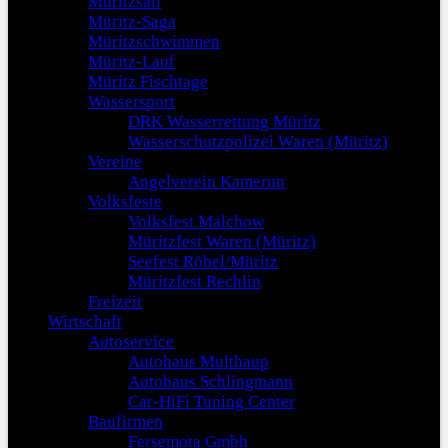
Müritzsail
Müritz-Saga
Müritzschwimmen
Müritz-Lauf
Müritz Fischtage
Wassersport
DRK Wasserrettung Müritz
Wasserschutzpolizei Waren (Müritz)
Vereine
Angelverein Kamerun
Volksfeste
Volksfest Malchow
Müritzfest Waren (Müritz)
Seefest Röbel/Müritz
Müritzfest Rechlin
Freizeit
Wirtschaft
Autoservice
Autohaus Multhaup
Autohaus Schlingmann
Car-HiFi Tuning Center
Baufirmen
Fersemota Gmbh