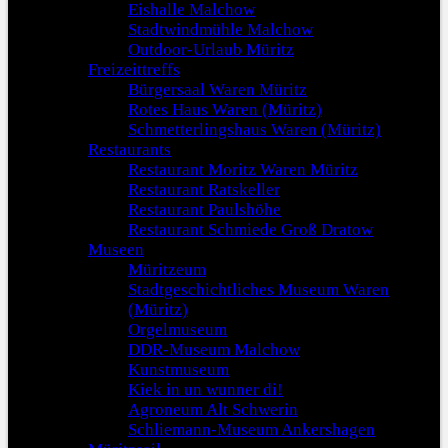
Eishalle Malchow
Stadtwindmühle Malchow
Outdoor-Urlaub Müritz
Freizeittreffs
Bürgersaal Waren Müritz
Rotes Haus Waren (Müritz)
Schmetterlingshaus Waren (Müritz)
Restaurants
Restaurant Moritz Waren Müritz
Restaurant Ratskeller
Restaurant Paulshöhe
Restaurant Schmiede Groß Dratow
Museen
Müritzeum
Stadtgeschichtliches Museum Waren
(Müritz)
Orgelmuseum
DDR-Museum Malchow
Kunstmuseum
Kiek in un wunner di!
Agroneum Alt Schwerin
Schliemann-Museum Ankershagen