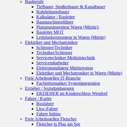
Bauberufe
Tiefbauer, Straßenbauer & Kanalbauer
Rohrleitungsbauer
Kalkulator / Bauleiter
Baumaschinenführer
Planungsingenieur Waren (Müritz):
Bauleiter MOT
Leitplankenmonteur in Waren (Müritz)
Elektriker und Mechatroniker
Schlosser/Techniker
Techniker/Schlosser
Servicetechniker Medizintechnik
Servicemitarbeiter
Elektroinstallateur Müritzregion
Elektriker und Mechatroniker in Waren (Müritz)
Freie Arbeitsstellen IT-Branche
Fachinformatiker Systemintegration
Erzieher / Sozialpädagogen
ERZIEHER im Kinderschloss Wendorf
Fahrer / Kurier
Busfahrer
Lkw-Fahrer
Fahrer Imbiss
Freie Arbeitsstellen Fleischer
Fleischer in Plau am See