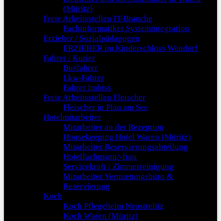
(Müritz)
Freie Arbeitsstellen IT-Branche
Fachinformatiker Systemintegration
Erzieher / Sozialpädagogen
ERZIEHER im Kinderschloss Wendorf
Fahrer / Kurier
Busfahrer
Lkw-Fahrer
Fahrer Imbiss
Freie Arbeitsstellen Fleischer
Fleischer in Plau am See
Hotelmitarbeiter
Mitarbeiter an der Rezeption
Housekeeping Hotel Waren (Müritz)
Mitarbeiter Reservierungsabteilung
Hotelfachmann/-frau
Servicekraft / Zimmerreinigung
Mitarbeiter Vermietungsbüro &
Reservierung
Koch
Koch Pflegeheim Neustrelitz
Koch Waren (Müritz)