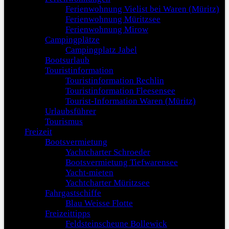
Ferienwohnung Vielist bei Waren (Müritz)
Ferienwohnung Müritzsee
Ferienwohnung Mirow
Campingplätze
Campingplatz Jabel
Bootsurlaub
Touristinformation
Touristinformation Rechlin
Touristinformation Fleesensee
Tourist-Information Waren (Müritz)
Urlaubsführer
Tourismus
Freizeit
Bootsvermietung
Yachtcharter Schroeder
Bootsvermietung Tiefwarensee
Yacht-mieten
Yachtcharter Müritzsee
Fahrgastschiffe
Blau Weisse Flotte
Freizeittipps
Feldsteinscheune Bollewick