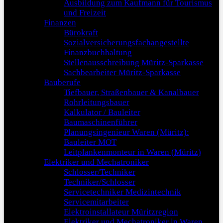
Ausbildung zum Kaufmann für Tourismus
und Freizeit
Finanzen
Bürokraft
Sozialversicherungsfachangestellte
Finanzbuchhaltung
Stellenausschreibung Müritz-Sparkasse
Sachbearbeiter Müritz-Sparkasse
Bauberufe
Tiefbauer, Straßenbauer & Kanalbauer
Rohrleitungsbauer
Kalkulator / Bauleiter
Baumaschinenführer
Planungsingenieur Waren (Müritz):
Bauleiter MOT
Leitplankenmonteur in Waren (Müritz)
Elektriker und Mechatroniker
Schlosser/Techniker
Techniker/Schlosser
Servicetechniker Medizintechnik
Servicemitarbeiter
Elektroinstallateur Müritzregion
Elektriker und Mechatroniker in Waren