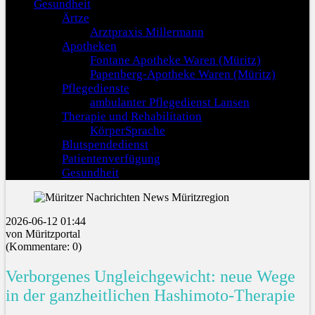
Gesundheit
Ärtze
Arztpraxis Millermann
Apotheken
Fontane Apotheke Waren (Müritz)
Papenberg-Apotheke Waren (Müritz)
Pflegedienste
ambulanter Pflegedienst Lansen
Therapie und Rehabilitation
KörperSprache
Blutspendedienst
Patientenverfügung
Gesundheit
2026-06-12 01:44
von Müritzportal
(Kommentare: 0)
Verborgenes Ungleichgewicht: neue Wege
in der ganzheitlichen Hashimoto-Therapie