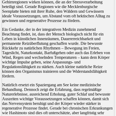
Gehirnregionen wirken können, die an der Stressverarbeitung
beteiligt sind. Gerade Regionen wie die Mecklenburgische
Seenplatte bieten mit ihrer Ruhe, den Wäldern und Gewässern
ideale Voraussetzungen, um Abstand vom oft hektischen Alltag zu
gewinnen und regenerative Prozesse zu fördern.
Ein Gedanke, der in der integrativen Medizin zunehmend
Beachtung findet, ist, dass der Mensch biologisch nicht für ein
Leben in künstlichen Innenräumen, Dauererreichbarkeit und
permanente Reizüberflutung geschaffen wurde. Die bewusste
Rückkehr zu natürlichen Rhythmen – Bewegung im Freien,
Tageslicht, Naturkontakt, Barfußgehen oder auch das Erleben von
Wind, Regen und wechselnden Temperaturen – kann dem Körper
wichtige Impulse geben, seine Anpassungs- und
Regulationsfähigkeit zu stärken. Auch kleine natürliche Reize
können den Organismus trainieren und die Widerstandsfähigkeit
fördern.
Natürlich ersetzt ein Spaziergang am See keine medizinische
Behandlung. Dennoch zeigt die Erfahrung, dass regelmäßige
Naturerlebnisse, ausreichend Erholung, guter Schlaf und bewusste
Auszeiten wichtige Voraussetzungen schaffen können, damit sich
das Nervensystem beruhigt und der Körper wieder stärker in
regenerative Prozesse findet. Gerade bei chronischen Erkrankungen
wie Hashimoto sind dies oft unterschätzte, aber langfristig sehr