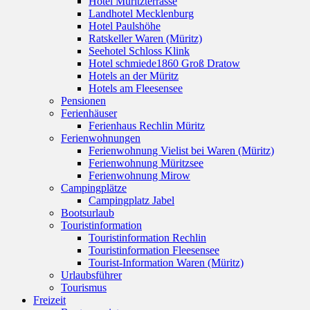
Hotel Müritzterrasse
Landhotel Mecklenburg
Hotel Paulshöhe
Ratskeller Waren (Müritz)
Seehotel Schloss Klink
Hotel schmiede1860 Groß Dratow
Hotels an der Müritz
Hotels am Fleesensee
Pensionen
Ferienhäuser
Ferienhaus Rechlin Müritz
Ferienwohnungen
Ferienwohnung Vielist bei Waren (Müritz)
Ferienwohnung Müritzsee
Ferienwohnung Mirow
Campingplätze
Campingplatz Jabel
Bootsurlaub
Touristinformation
Touristinformation Rechlin
Touristinformation Fleesensee
Tourist-Information Waren (Müritz)
Urlaubsführer
Tourismus
Freizeit