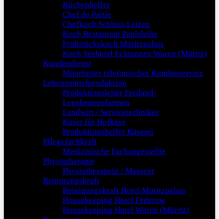
Küchenhelfer
Chef de Partie
Chefkoch Schloss Leizen
Koch Restaurant Paulshöhe
Frühstückskoch Müritzpalais
Koch Seehotel Ecktannen Waren (Müritz)
Kundendienst
Mitarbeiter telefonischer Kundenservice
Lebensmittelproduktion
Produktionsleiter Freiland-
Legehennenfarmen
Landwirt / Servicetechniker
Käser für Hofkäse
Produktionshelfer Käserei
Pflegefachkraft
Medizinische Fachangestellte
Physiotherapie
Physiotherapeut / Masseur
Reinigungskraft
Reinigungskraft Hotel Müritzpalais
Housekeeping Hotel Federow
Housekeeping Hotel Waren (Müritz)