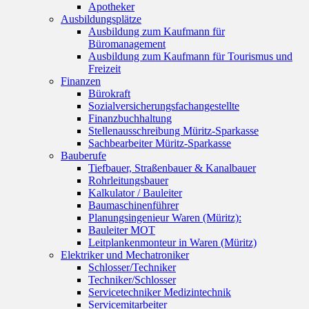
Apotheker
Ausbildungsplätze
Ausbildung zum Kaufmann für
Büromanagement
Ausbildung zum Kaufmann für Tourismus und
Freizeit
Finanzen
Bürokraft
Sozialversicherungsfachangestellte
Finanzbuchhaltung
Stellenausschreibung Müritz-Sparkasse
Sachbearbeiter Müritz-Sparkasse
Bauberufe
Tiefbauer, Straßenbauer & Kanalbauer
Rohrleitungsbauer
Kalkulator / Bauleiter
Baumaschinenführer
Planungsingenieur Waren (Müritz):
Bauleiter MOT
Leitplankenmonteur in Waren (Müritz)
Elektriker und Mechatroniker
Schlosser/Techniker
Techniker/Schlosser
Servicetechniker Medizintechnik
Servicemitarbeiter