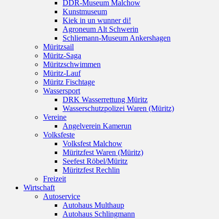
DDR-Museum Malchow
Kunstmuseum
Kiek in un wunner di!
Agroneum Alt Schwerin
Schliemann-Museum Ankershagen
Müritzsail
Müritz-Saga
Müritzschwimmen
Müritz-Lauf
Müritz Fischtage
Wassersport
DRK Wasserrettung Müritz
Wasserschutzpolizei Waren (Müritz)
Vereine
Angelverein Kamerun
Volksfeste
Volksfest Malchow
Müritzfest Waren (Müritz)
Seefest Röbel/Müritz
Müritzfest Rechlin
Freizeit
Wirtschaft
Autoservice
Autohaus Multhaup
Autohaus Schlingmann