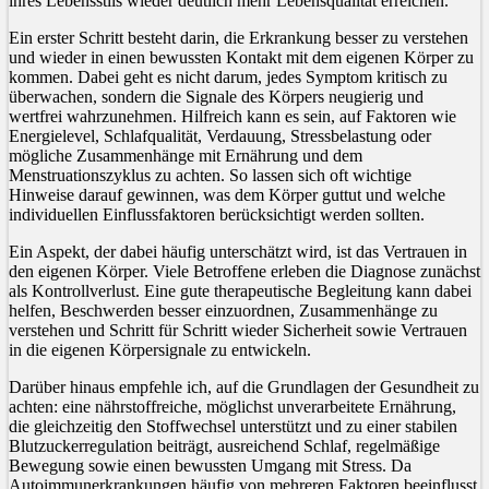
ihres Lebensstils wieder deutlich mehr Lebensqualität erreichen.
Ein erster Schritt besteht darin, die Erkrankung besser zu verstehen
und wieder in einen bewussten Kontakt mit dem eigenen Körper zu
kommen. Dabei geht es nicht darum, jedes Symptom kritisch zu
überwachen, sondern die Signale des Körpers neugierig und
wertfrei wahrzunehmen. Hilfreich kann es sein, auf Faktoren wie
Energielevel, Schlafqualität, Verdauung, Stressbelastung oder
mögliche Zusammenhänge mit Ernährung und dem
Menstruationszyklus zu achten. So lassen sich oft wichtige
Hinweise darauf gewinnen, was dem Körper guttut und welche
individuellen Einflussfaktoren berücksichtigt werden sollten.
Ein Aspekt, der dabei häufig unterschätzt wird, ist das Vertrauen in
den eigenen Körper. Viele Betroffene erleben die Diagnose zunächst
als Kontrollverlust. Eine gute therapeutische Begleitung kann dabei
helfen, Beschwerden besser einzuordnen, Zusammenhänge zu
verstehen und Schritt für Schritt wieder Sicherheit sowie Vertrauen
in die eigenen Körpersignale zu entwickeln.
Darüber hinaus empfehle ich, auf die Grundlagen der Gesundheit zu
achten: eine nährstoffreiche, möglichst unverarbeitete Ernährung,
die gleichzeitig den Stoffwechsel unterstützt und zu einer stabilen
Blutzuckerregulation beiträgt, ausreichend Schlaf, regelmäßige
Bewegung sowie einen bewussten Umgang mit Stress. Da
Autoimmunerkrankungen häufig von mehreren Faktoren beeinflusst