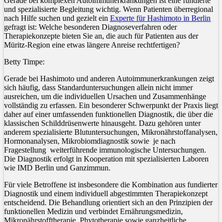
Gerade bei komplexen Autoimmunerkrankungen ist eine fundierte
und spezialisierte Begleitung wichtig. Wenn Patienten überregional
nach Hilfe suchen und gezielt ein
Experte für Hashimoto in Berlin
gefragt ist: Welche besonderen Diagnoseverfahren oder
Therapiekonzepte bieten Sie an, die auch für Patienten aus der
Müritz-Region eine etwas längere Anreise rechtfertigen?
Betty Timpe:
Gerade bei Hashimoto und anderen Autoimmunerkrankungen zeigt
sich häufig, dass Standarduntersuchungen allein nicht immer
ausreichen, um die individuellen Ursachen und Zusammenhänge
vollständig zu erfassen. Ein besonderer Schwerpunkt der Praxis liegt
daher auf einer umfassenden funktionellen Diagnostik, die über die
klassischen Schilddrüsenwerte hinausgeht. Dazu gehören unter
anderem spezialisierte Blutuntersuchungen, Mikronährstoffanalysen,
Hormonanalysen, Mikrobiomdiagnostik sowie je nach
Fragestellung weiterführende immunologische Untersuchungen.
Die Diagnostik erfolgt in Kooperation mit spezialisierten Laboren
wie IMD Berlin und Ganzimmun.
Für viele Betroffene ist insbesondere die Kombination aus fundierter
Diagnostik und einem individuell abgestimmten Therapiekonzept
entscheidend. Die Behandlung orientiert sich an den Prinzipien der
funktionellen Medizin und verbindet Ernährungsmedizin,
Mikronährstofftherapie, Phytotherapie sowie ganzheitliche