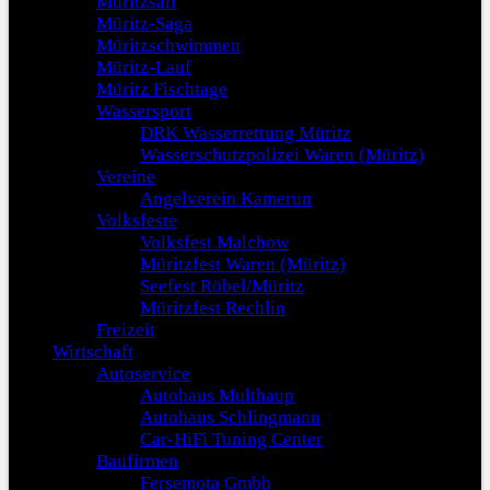
Müritzsail
Müritz-Saga
Müritzschwimmen
Müritz-Lauf
Müritz Fischtage
Wassersport
DRK Wasserrettung Müritz
Wasserschutzpolizei Waren (Müritz)
Vereine
Angelverein Kamerun
Volksfeste
Volksfest Malchow
Müritzfest Waren (Müritz)
Seefest Röbel/Müritz
Müritzfest Rechlin
Freizeit
Wirtschaft
Autoservice
Autohaus Multhaup
Autohaus Schlingmann
Car-HiFi Tuning Center
Baufirmen
Fersemota Gmbh