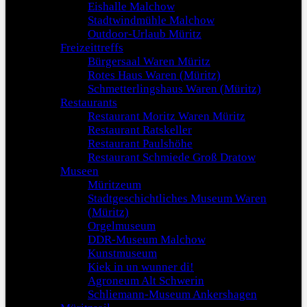
Eishalle Malchow
Stadtwindmühle Malchow
Outdoor-Urlaub Müritz
Freizeittreffs
Bürgersaal Waren Müritz
Rotes Haus Waren (Müritz)
Schmetterlingshaus Waren (Müritz)
Restaurants
Restaurant Moritz Waren Müritz
Restaurant Ratskeller
Restaurant Paulshöhe
Restaurant Schmiede Groß Dratow
Museen
Müritzeum
Stadtgeschichtliches Museum Waren
(Müritz)
Orgelmuseum
DDR-Museum Malchow
Kunstmuseum
Kiek in un wunner di!
Agroneum Alt Schwerin
Schliemann-Museum Ankershagen