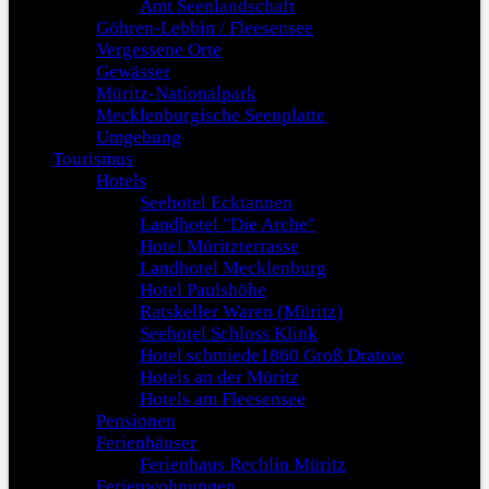
Amt Seenlandschaft
Göhren-Lebbin / Fleesensee
Vergessene Orte
Gewässer
Müritz-Nationalpark
Mecklenburgische Seenplatte
Umgebung
Tourismus
Hotels
Seehotel Ecktannen
Landhotel "Die Arche"
Hotel Müritzterrasse
Landhotel Mecklenburg
Hotel Paulshöhe
Ratskeller Waren (Müritz)
Seehotel Schloss Klink
Hotel schmiede1860 Groß Dratow
Hotels an der Müritz
Hotels am Fleesensee
Pensionen
Ferienhäuser
Ferienhaus Rechlin Müritz
Ferienwohnungen