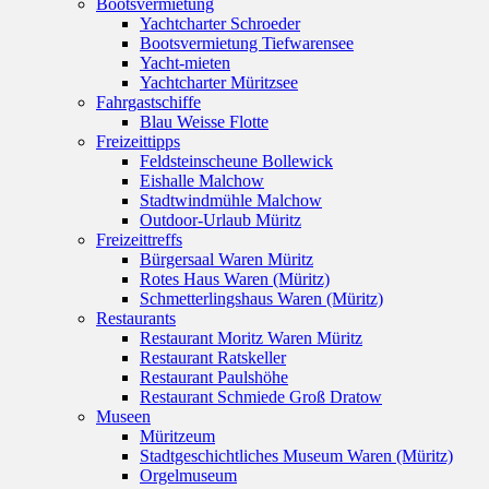
Bootsvermietung
Yachtcharter Schroeder
Bootsvermietung Tiefwarensee
Yacht-mieten
Yachtcharter Müritzsee
Fahrgastschiffe
Blau Weisse Flotte
Freizeittipps
Feldsteinscheune Bollewick
Eishalle Malchow
Stadtwindmühle Malchow
Outdoor-Urlaub Müritz
Freizeittreffs
Bürgersaal Waren Müritz
Rotes Haus Waren (Müritz)
Schmetterlingshaus Waren (Müritz)
Restaurants
Restaurant Moritz Waren Müritz
Restaurant Ratskeller
Restaurant Paulshöhe
Restaurant Schmiede Groß Dratow
Museen
Müritzeum
Stadtgeschichtliches Museum Waren (Müritz)
Orgelmuseum