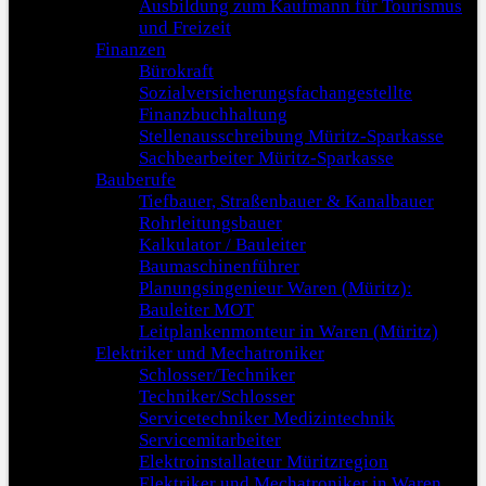
Ausbildung zum Kaufmann für Tourismus
und Freizeit
Finanzen
Bürokraft
Sozialversicherungsfachangestellte
Finanzbuchhaltung
Stellenausschreibung Müritz-Sparkasse
Sachbearbeiter Müritz-Sparkasse
Bauberufe
Tiefbauer, Straßenbauer & Kanalbauer
Rohrleitungsbauer
Kalkulator / Bauleiter
Baumaschinenführer
Planungsingenieur Waren (Müritz):
Bauleiter MOT
Leitplankenmonteur in Waren (Müritz)
Elektriker und Mechatroniker
Schlosser/Techniker
Techniker/Schlosser
Servicetechniker Medizintechnik
Servicemitarbeiter
Elektroinstallateur Müritzregion
Elektriker und Mechatroniker in Waren