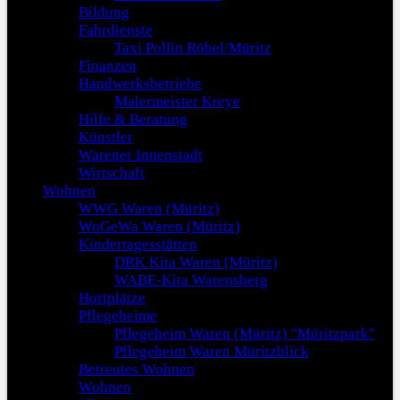
Bildung
Fahrdienste
Taxi Pollin Röbel/Müritz
Finanzen
Handwerksbetriebe
Malermeister Kreye
Hilfe & Beratung
Künstler
Warener Innenstadt
Wirtschaft
Wohnen
WWG Waren (Müritz)
WoGeWa Waren (Müritz)
Kindertagesstätten
DRK Kita Waren (Müritz)
WABE-Kita Warensberg
Hortplätze
Pflegeheime
Pflegeheim Waren (Müritz) "Müritzpark"
Pflegeheim Waren Müritzblick
Betreutes Wohnen
Wohnen