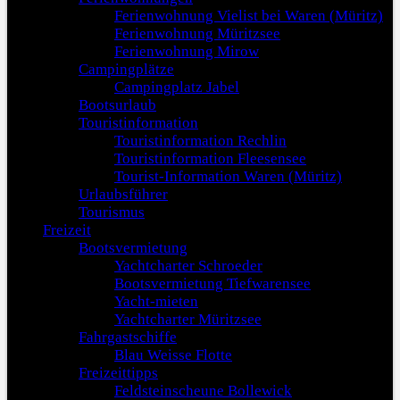
Ferienwohnung Vielist bei Waren (Müritz)
Ferienwohnung Müritzsee
Ferienwohnung Mirow
Campingplätze
Campingplatz Jabel
Bootsurlaub
Touristinformation
Touristinformation Rechlin
Touristinformation Fleesensee
Tourist-Information Waren (Müritz)
Urlaubsführer
Tourismus
Freizeit
Bootsvermietung
Yachtcharter Schroeder
Bootsvermietung Tiefwarensee
Yacht-mieten
Yachtcharter Müritzsee
Fahrgastschiffe
Blau Weisse Flotte
Freizeittipps
Feldsteinscheune Bollewick