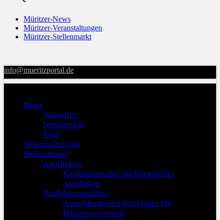
Müritzer-News
Müritzer-Veranstaltungen
Müritzer-Stellenmarkt
info@mueritzportal.de
Menu
News
Aktuelles
Newsarchiv
FAQ
Veranstaltungen
Stellenmarkt
Apotheken
Kaufmännischer Sachbearbeiter
Apotheker
Ausbildungsplätze
Ausbildung zum Kaufmann für
Büromanagement