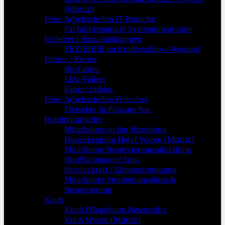
(Müritz)
Freie Arbeitsstellen IT-Branche
Fachinformatiker Systemintegration
Erzieher / Sozialpädagogen
ERZIEHER im Kinderschloss Wendorf
Fahrer / Kurier
Busfahrer
Lkw-Fahrer
Fahrer Imbiss
Freie Arbeitsstellen Fleischer
Fleischer in Plau am See
Hotelmitarbeiter
Mitarbeiter an der Rezeption
Housekeeping Hotel Waren (Müritz)
Mitarbeiter Reservierungsabteilung
Hotelfachmann/-frau
Servicekraft / Zimmerreinigung
Mitarbeiter Vermietungsbüro &
Reservierung
Koch
Koch Pflegeheim Neustrelitz
Koch Waren (Müritz)