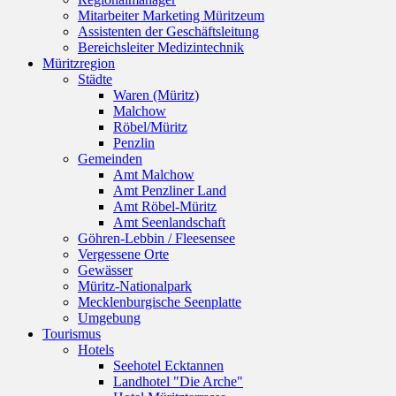
Mitarbeiter Marketing Müritzeum
Assistenten der Geschäftsleitung
Bereichsleiter Medizintechnik
Müritzregion
Städte
Waren (Müritz)
Malchow
Röbel/Müritz
Penzlin
Gemeinden
Amt Malchow
Amt Penzliner Land
Amt Röbel-Müritz
Amt Seenlandschaft
Göhren-Lebbin / Fleesensee
Vergessene Orte
Gewässer
Müritz-Nationalpark
Mecklenburgische Seenplatte
Umgebung
Tourismus
Hotels
Seehotel Ecktannen
Landhotel "Die Arche"