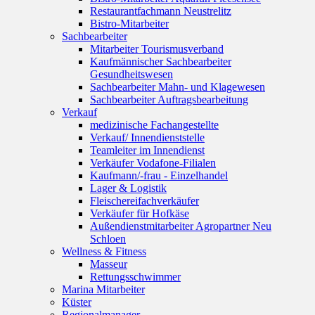
Restaurantfachmann Neustrelitz
Bistro-Mitarbeiter
Sachbearbeiter
Mitarbeiter Tourismusverband
Kaufmännischer Sachbearbeiter
Gesundheitswesen
Sachbearbeiter Mahn- und Klagewesen
Sachbearbeiter Auftragsbearbeitung
Verkauf
medizinische Fachangestellte
Verkauf/ Innendienststelle
Teamleiter im Innendienst
Verkäufer Vodafone-Filialen
Kaufmann/-frau - Einzelhandel
Lager & Logistik
Fleischereifachverkäufer
Verkäufer für Hofkäse
Außendienstmitarbeiter Agropartner Neu
Schloen
Wellness & Fitness
Masseur
Rettungsschwimmer
Marina Mitarbeiter
Küster
Regionalmanager