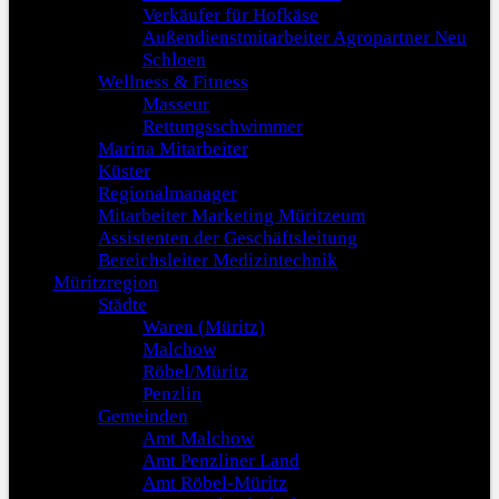
Verkäufer für Hofkäse
Außendienstmitarbeiter Agropartner Neu
Schloen
Wellness & Fitness
Masseur
Rettungsschwimmer
Marina Mitarbeiter
Küster
Regionalmanager
Mitarbeiter Marketing Müritzeum
Assistenten der Geschäftsleitung
Bereichsleiter Medizintechnik
Müritzregion
Städte
Waren (Müritz)
Malchow
Röbel/Müritz
Penzlin
Gemeinden
Amt Malchow
Amt Penzliner Land
Amt Röbel-Müritz