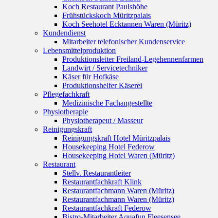
Koch Restaurant Paulshöhe
Frühstückskoch Müritzpalais
Koch Seehotel Ecktannen Waren (Müritz)
Kundendienst
Mitarbeiter telefonischer Kundenservice
Lebensmittelproduktion
Produktionsleiter Freiland-Legehennenfarmen
Landwirt / Servicetechniker
Käser für Hofkäse
Produktionshelfer Käserei
Pflegefachkraft
Medizinische Fachangestellte
Physiotherapie
Physiotherapeut / Masseur
Reinigungskraft
Reinigungskraft Hotel Müritzpalais
Housekeeping Hotel Federow
Housekeeping Hotel Waren (Müritz)
Restaurant
Stellv. Restaurantleiter
Restaurantfachkraft Klink
Restaurantfachmann Waren (Müritz)
Restaurantfachmann Waren (Müritz)
Restaurantfachkraft Federow
Bistro-Mitarbeiter Aquafun Fleesensee