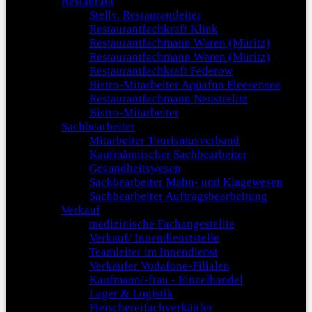
Restaurant
Stellv. Restaurantleiter
Restaurantfachkraft Klink
Restaurantfachmann Waren (Müritz)
Restaurantfachmann Waren (Müritz)
Restaurantfachkraft Federow
Bistro-Mitarbeiter Aquafun Fleesensee
Restaurantfachmann Neustrelitz
Bistro-Mitarbeiter
Sachbearbeiter
Mitarbeiter Tourismusverband
Kaufmännischer Sachbearbeiter
Gesundheitswesen
Sachbearbeiter Mahn- und Klagewesen
Sachbearbeiter Auftragsbearbeitung
Verkauf
medizinische Fachangestellte
Verkauf/ Innendienststelle
Teamleiter im Innendienst
Verkäufer Vodafone-Filialen
Kaufmann/-frau - Einzelhandel
Lager & Logistik
Fleischereifachverkäufer