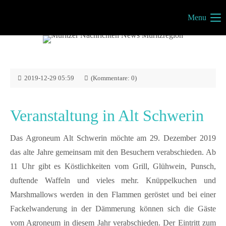
Menu
Müritzportal
Vilma Jönsson
Fresiavej 4C
4420 Regstrup
2019-12-29 05:59
(Kommentare: 0)
Dänemark
Veranstaltung in Alt Schwerin
Kontakt
Das
Agroneum Alt Schwerin
möchte am 29. Dezember 2019
das alte Jahre gemeinsam mit den Besuchern verabschieden. Ab
info@mueritzportal.de
11 Uhr gibt es Köstlichkeiten vom Grill, Glühwein, Punsch,
duftende Waffeln und vieles mehr. Knüppelkuchen und
Info´s
Marshmallows werden in den Flammen geröstet und bei einer
Impressum
Fackelwanderung in der Dämmerung können sich die Gäste
Datenschutz
vom Agroneum in diesem Jahr verabschieden. Der Eintritt zum